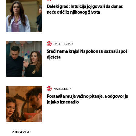
Daleki grad: Intuicija joj govori da danas
neće otići iz njihovog života
DALEKI GRAD
Sreći nema kraja! Napokon su saznali spol
djeteta
NASLJEDNIK
Postavila mu je važno pitanje, a odgovor ju
je jako iznenadio
ZDRAVLJE