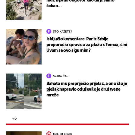
muž ispalio odgovor kao da je samo
čekao…
ŠTO KAŽETE?
Isključio komentare: Par iz Srbije
preporučio spravicu za plažu s Temua, čini
li vam se ovo sigurnim?
SVAKA ČAST
Bahato mu prepriječio prijelaz, a ono što je
pješak napravio oduševilo je društvene
mreže
TV
DALEKI GRAD