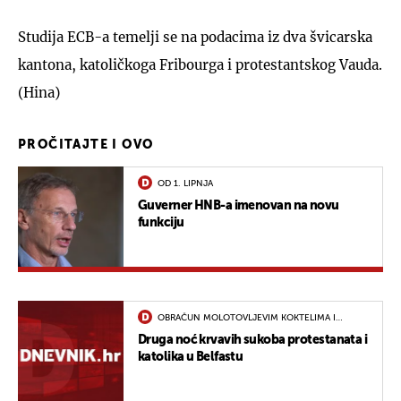
Studija ECB-a temelji se na podacima iz dva švicarska
kantona, katoličkoga Fribourga i protestantskog Vauda.
(Hina)
PROČITAJTE I OVO
OD 1. LIPNJA
Guverner HNB-a imenovan na novu
funkciju
OBRAČUN MOLOTOVLJEVIM KOKTELIMA I
KAMENJEM
Druga noć krvavih sukoba protestanata i
katolika u Belfastu