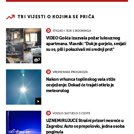
TRI VIJESTI O KOJIMA SE PRIČA
STIGAO I ŠOK S BOOKINGA
VIDEO Gošća izazvala požar luksuznog
apartmana. Vlasnik: "Dok je gorjelo, smijali
su se, pili i pokazivali mi srednji prst"
7
VREMENSKA PROGNOZA
Nakon vrhunca toplinskog vala stiže
osvježenje: Dokad će trajati otkrio je
meteorolog
VOZILO SLETJELO S CESTE
UZNEMIRUJUĆE Strašni prizori nesreće u
Zagrebu: Auto se prepolovio, jedna osoba
poginula