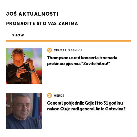
JOŠ AKTUALNOSTI
PRONAĐITE ŠTO VAS ZANIMA
SHOW
DRAMA U ŠIBENIKU
Thompson usred koncerta iznenada
prekinuo pjesmu: "Zovite hitnu!"
HEROJ
General pobjednik: Gdje i što 31 godinu
nakon Oluje radi general Ante Gotovina?