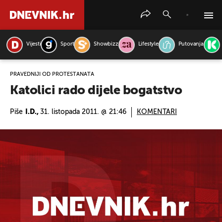
Vijesti
Sport
Showbizz
Lifestyle
Putovanja
PRETRAŽITE VIJESTI
PRAVEDNIJI OD PROTESTANATA
Katolici rado dijele bogatstvo
Piše
I.D.,
31. listopada 2011. @ 21:46
KOMENTARI