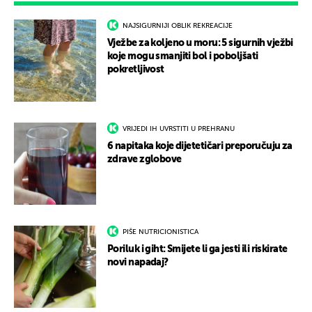
NAJSIGURNIJI OBLIK REKREACIJE
Vježbe za koljeno u moru: 5 sigurnih vježbi
koje mogu smanjiti bol i poboljšati
pokretljivost
VRIJEDI IH UVRSTITI U PREHRANU
6 napitaka koje dijetetičari preporučuju za
zdrave zglobove
PIŠE NUTRICIONISTICA
Poriluk i giht: Smijete li ga jesti ili riskirate
novi napadaj?