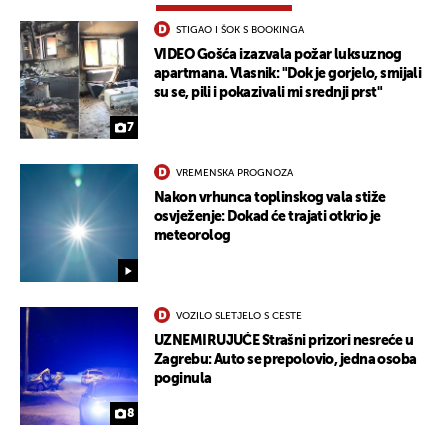
STIGAO I ŠOK S BOOKINGA
VIDEO Gošća izazvala požar luksuznog
apartmana. Vlasnik: "Dok je gorjelo, smijali
su se, pili i pokazivali mi srednji prst"
7
VREMENSKA PROGNOZA
Nakon vrhunca toplinskog vala stiže
osvježenje: Dokad će trajati otkrio je
meteorolog
VOZILO SLETJELO S CESTE
UZNEMIRUJUĆE Strašni prizori nesreće u
Zagrebu: Auto se prepolovio, jedna osoba
poginula
8