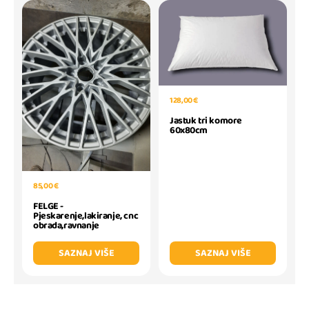
128,00 €
Jastuk tri komore
60x80cm
85,00 €
FELGE -
Pjeskarenje,lakiranje, cnc
obrada,ravnanje
SAZNAJ VIŠE
SAZNAJ VIŠE