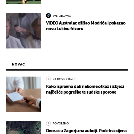
SVE OBJAVIO
VIDEO Australac ošišao Modrića i pokazao
novu Lukinu frizuru
NOVAC
ZA POSLODAVCE
Kako ispravno dati nekome otkaz i izbjeći
najčešće pogreške te sudske sporove
POVOLJNO
Dvorac u Zagorju na aukciji. Početna cijena