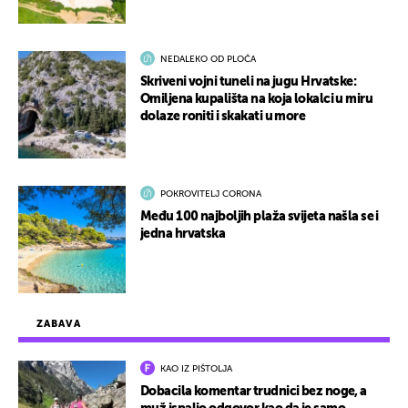
NEDALEKO OD PLOČA
Skriveni vojni tuneli na jugu Hrvatske:
Omiljena kupališta na koja lokalci u miru
dolaze roniti i skakati u more
POKROVITELJ CORONA
Među 100 najboljih plaža svijeta našla se i
jedna hrvatska
ZABAVA
KAO IZ PIŠTOLJA
Dobacila komentar trudnici bez noge, a