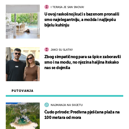
I TERASA JE SAN SNOVA!
U ovoj raskošnoj kući s bazenom pronašli
smo najelegantniju, a možda i najljepšu
bijelu kuhinju
JAKO SU SLATKI!
Zbog simpatičnog para sa špice zaboravili
smo i na modu, no njezina haljina itekako
nas se dojmila
PUTOVANJA
NAJMANJA NA SVIJETU
Čudo prirode: Predivna pješčana plaža na
100 metara od mora