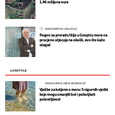
1,46 milijuna eura
MINISTARSTVO ODLUČILO
Pogon za preradu litija u Gospiću mora na
procjenu utjecaja na okoliš, evo što kaže
ulagač
LIFESTYLE
NAJSIGURNIJI OBLIK REKREACIJE
Vježbe za koljeno u moru: 5 sigurnih vježbi
koje mogu smanjiti bol i poboljšati
pokretljivost