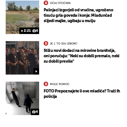
OČAJ STOČARA
Pašnjaci izgorjeli od vrućina, ugroženo
tisuću grla goveda i konja: Mladunčad
slijedi majke, ugibaju u mulju
2:21
6
JE L' TO IDU IZBORI?
Stižu novi dodaci na mirovine branitelja,
oni poručuju: "Neki su dobili premalo, neki
su dobili previše"
UKLJUČITE NOTIFIKACIJE
MOLE POMOĆ
FOTO Prepoznajete li ove mladiće? Traži ih
policija
4