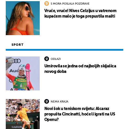
S MORA POSLALA POZDRAVE
Vruće, vruće! Nives Celzijus u vatrenom
kupaćem malo je toga prepustila mašti
SPORT
ODLAZI
Umirovila se jedna od najboljih skijašica
novog doba
NEMA KRAJA
Novi šok u teniskom svijetu: Alcaraz
propušta Cincinatti, hoće li igrati na US
Openu?