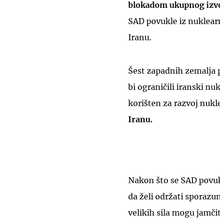
blokadom ukupnog izvoz
SAD povukle iz nuklear
Iranu.
Šest zapadnih zemalja 
bi ograničili iranski n
korišten za razvoj nuk
Iranu.
Nakon što se SAD povuk
da želi održati sporazum
velikih sila mogu jamči