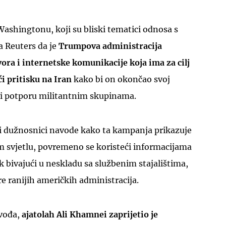
ashingtonu, koji su bliski tematici odnosa s
a Reuters da je
Trumpova administracija
ora i internetske komunikacije koja ima za cilj
i pritisku na Iran
kako bi on okončao svoj
i potporu militantnim skupinama.
ki dužnosnici navode kako ta kampanja prikazuje
m svjetlu, povremeno se koristeći informacijama
ak bivajući u neskladu sa službenim stajalištima,
e ranijih američkih administracija.
 vođa,
ajatolah Ali Khamnei zaprijetio je