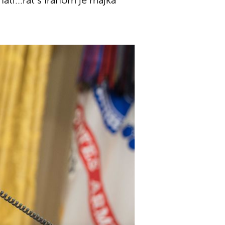
ti...rat s Iranom je majka