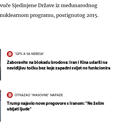
vuče Sjedinjene Države iz međunarodnog
nuklearnom programu, postignutog 2015.
"GPS-A SA NEBESA"
Zaboravite na blokadu brodova: Iran i Kina udarili na
nevidljivu točku bez koje zapadni svijet ne funkcionira
OTKAZAO "MASOVNE" NAPADE
Trump najavio nove pregovore s Iranom: "Ne želim
ubijati ljude"