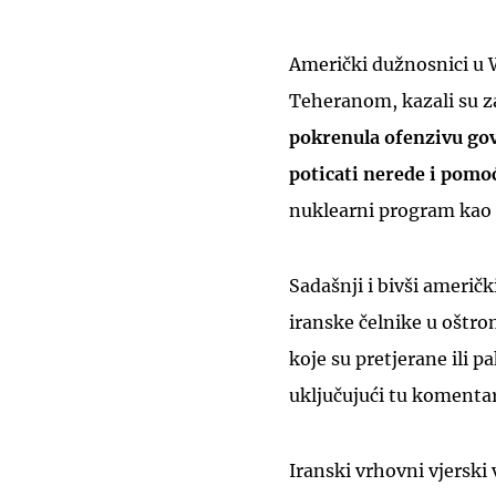
Američki dužnosnici u W
Teheranom, kazali su z
pokrenula ofenzivu gov
poticati nerede i pomoć
nuklearni program kao 
Sadašnji i bivši američ
iranske čelnike u oštro
koje su pretjerane ili p
uključujući tu komentar
Iranski vrhovni vjerski