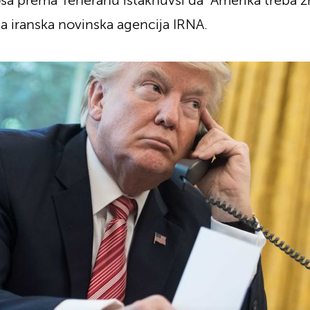
sa prema Teheranu istaknuvši da "Amerika treba zna
vna iranska novinska agencija IRNA.