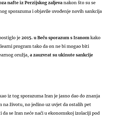
a nafte iz Perzijskog zaljeva
nakon što su se
nog sporazuma i objavile uvođenje novih sankcija
postiglo je
2015. u Beču sporazum s Iranom
kako
uklearni program tako da on ne bi mogao biti
learnog oružja,
a zauzvrat su ukinute sankcije
ao iz tog sporazuma Iran je jasno dao do znanja
 na životu, no jedino uz uvjet da ostalih pet
ti da se Iran neće naći u ekonomskoj izolaciji pod