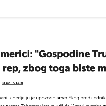
E VIJESTI
merici: "Gospodine Tr
 rep, zbog toga biste m
KOMENTARI
hani u nedjelju je upozorio američkog predsjedn