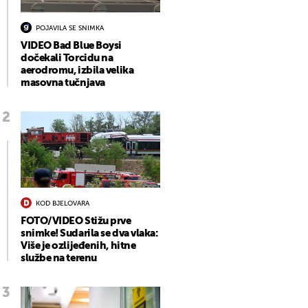
POJAVILA SE SNIMKA
VIDEO Bad Blue Boysi
dočekali Torcidu na
aerodromu, izbila velika
masovna tučnjava
KOD BJELOVARA
FOTO/VIDEO Stižu prve
snimke! Sudarila se dva vlaka:
Više je ozlijeđenih, hitne
službe na terenu