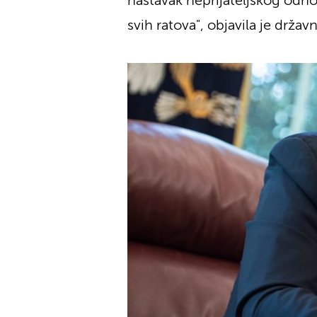
nastavak neprijateljskog odno
svih ratova", objavila je drža