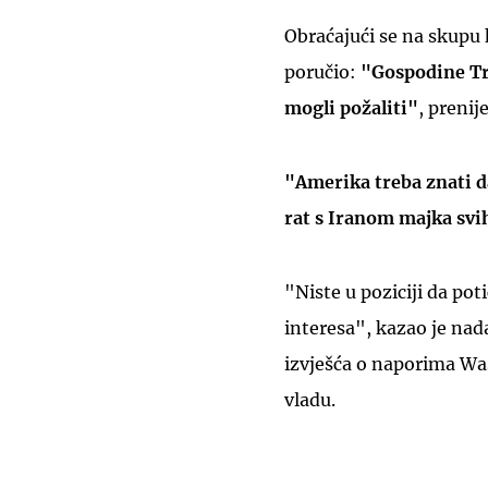
Obraćajući se na skupu 
poručio:
"Gospodine Tru
mogli požaliti"
, prenij
"Amerika treba znati d
rat s Iranom majka svi
"Niste u poziciji da pot
interesa", kazao je nada
izvješća o naporima Was
vladu.