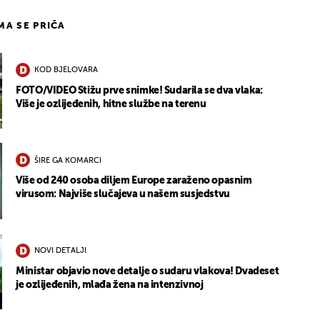
IMA SE PRIČA
KOD BJELOVARA
FOTO/VIDEO Stižu prve snimke! Sudarila se dva vlaka:
Više je ozlijeđenih, hitne službe na terenu
ŠIRE GA KOMARCI
Više od 240 osoba diljem Europe zaraženo opasnim
virusom: Najviše slučajeva u našem susjedstvu
NOVI DETALJI
Ministar objavio nove detalje o sudaru vlakova! Dvadeset
je ozlijeđenih, mlađa žena na intenzivnoj