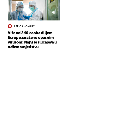
ŠIRE GA KOMARCI
Više od 240 osoba diljem
Europe zaraženo opasnim
virusom: Najviše slučajeva u
našem susjedstvu