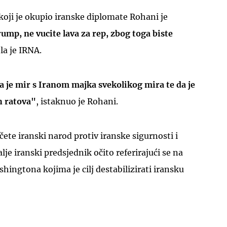
koji je okupio iranske diplomate Rohani je
mp, ne vucite lava za rep, zbog toga biste
ela je IRNA.
a je mir s Iranom majka svekolikog mira te da je
UKLJUČITE NOTIFIKACIJE
h ratova"
, istaknuo je Rohani.
ičete iranski narod protiv iranske sigurnosti i
lje iranski predsjednik očito referirajući se na
hingtona kojima je cilj destabilizirati iransku