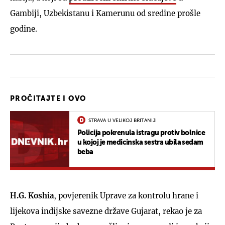
Gambiji, Uzbekistanu i Kamerunu od sredine prošle
godine.
PROČITAJTE I OVO
STRAVA U VELIKOJ BRITANIJI
Policija pokrenula istragu protiv bolnice
u kojoj je medicinska sestra ubila sedam
beba
H.G. Koshia
, povjerenik Uprave za kontrolu hrane i
lijekova indijske savezne države Gujarat, rekao je za