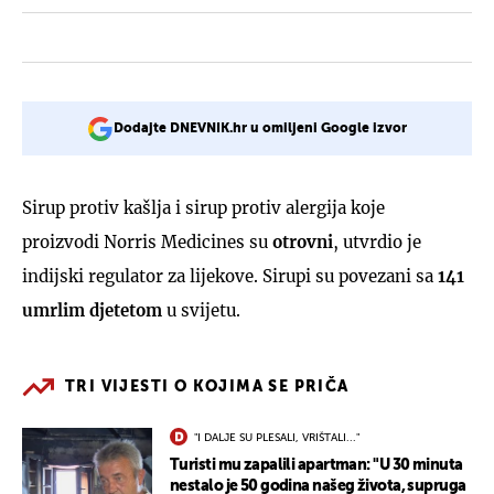
Dodajte DNEVNIK.hr u omiljeni Google izvor
Sirup protiv kašlja i sirup protiv alergija koje
proizvodi Norris Medicines su
otrovni
, utvrdio je
indijski regulator za lijekove. Sirupi su povezani sa
141
umrlim djetetom
u svijetu.
TRI VIJESTI O KOJIMA SE PRIČA
"I DALJE SU PLESALI, VRIŠTALI..."
Turisti mu zapalili apartman: "U 30 minuta
nestalo je 50 godina našeg života, supruga