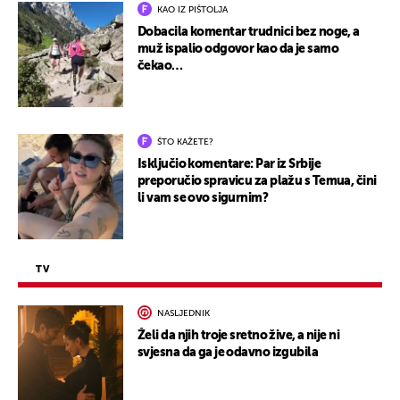
KAO IZ PIŠTOLJA
Dobacila komentar trudnici bez noge, a
muž ispalio odgovor kao da je samo
čekao…
ŠTO KAŽETE?
Isključio komentare: Par iz Srbije
preporučio spravicu za plažu s Temua, čini
li vam se ovo sigurnim?
TV
NASLJEDNIK
Želi da njih troje sretno žive, a nije ni
svjesna da ga je odavno izgubila