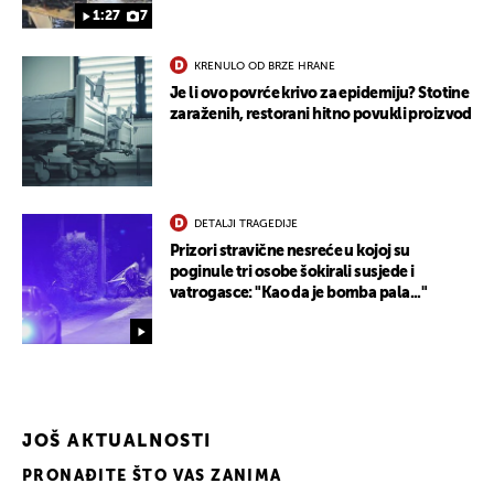
1:27
7
KRENULO OD BRZE HRANE
Je li ovo povrće krivo za epidemiju? Stotine
zaraženih, restorani hitno povukli proizvod
UKLJUČITE NOTIFIKACIJE
DETALJI TRAGEDIJE
Prizori stravične nesreće u kojoj su
poginule tri osobe šokirali susjede i
vatrogasce: "Kao da je bomba pala..."
JOŠ AKTUALNOSTI
PRONAĐITE ŠTO VAS ZANIMA