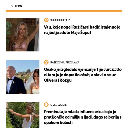
SHOW
"UUUUUUFFFF"
Vau, koje noge! Ružičasti badić istaknuo je
najbolje adute Maje Šuput
RASKOŠNA PROSLAVA
Ovako je izgledalo vjenčanje Tije Jurčić: Do
oltara ju je dopratio očuh, a slavilo se uz
Olivera i Rozgu
U 27. GODINI
Preminula je mlada influencerica koju je
pratilo više od milijun ljudi, dugo se borila s
opakom bolesti