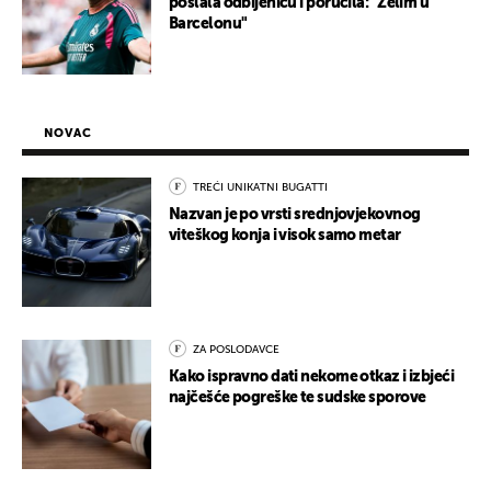
poslala odbijenicu i poručila: "Želim u
Barcelonu"
NOVAC
TREĆI UNIKATNI BUGATTI
Nazvan je po vrsti srednjovjekovnog
viteškog konja i visok samo metar
ZA POSLODAVCE
Kako ispravno dati nekome otkaz i izbjeći
najčešće pogreške te sudske sporove