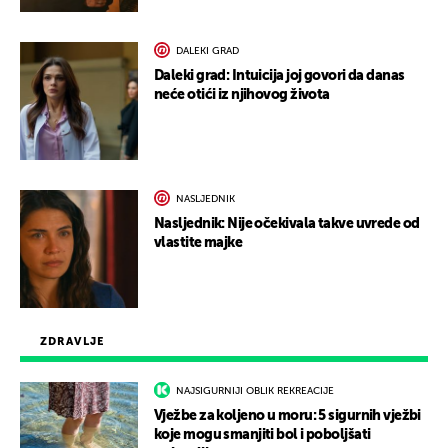
DALEKI GRAD
Daleki grad: Intuicija joj govori da danas
neće otići iz njihovog života
NASLJEDNIK
Nasljednik: Nije očekivala takve uvrede od
vlastite majke
ZDRAVLJE
NAJSIGURNIJI OBLIK REKREACIJE
Vježbe za koljeno u moru: 5 sigurnih vježbi
koje mogu smanjiti bol i poboljšati