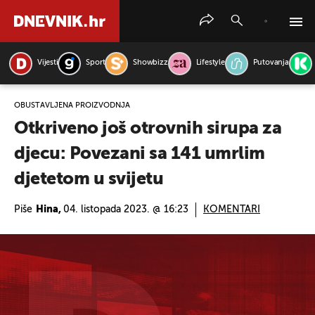
Vijesti
Sport
Showbizz
Lifestyle
Putovanja
PRETRAŽITE VIJESTI
OBUSTAVLJENA PROIZVODNJA
Otkriveno još otrovnih sirupa za
djecu: Povezani sa 141 umrlim
djetetom u svijetu
Piše
Hina,
04. listopada 2023. @ 16:23
KOMENTARI