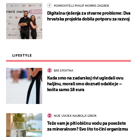
POKROVITELJ PHILIP MORRIS ZAGREB
Digitalna rješenja za stvarne probleme: Dva
hrvatska projekta dobila potporu za razvoj
LIFESTYLE
BAŠ EFEKTNA
Kada smo na zadarskoj rivi ugledali ovu
haljinu, morali smo doznati odakle je –
košta samo 18 eura
NIJE UVIJEK NAJBOLJI IZBOR
Teže vam je piti običnu vodu pa posežete
za mineralnom? Evo što to čini organizmu