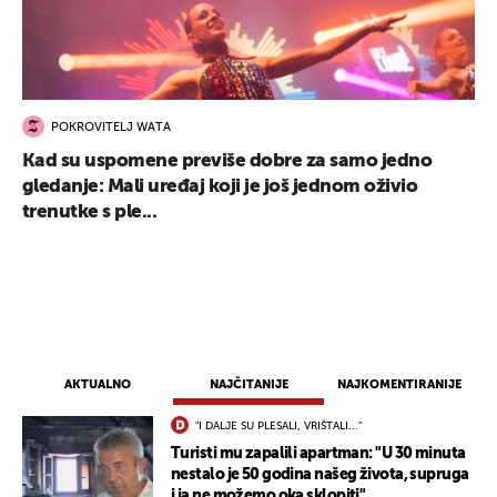
POKROVITELJ WATA
Kad su uspomene previše dobre za samo jedno
gledanje: Mali uređaj koji je još jednom oživio
trenutke s ple...
AKTUALNO
NAJČITANIJE
NAJKOMENTIRANIJE
"I DALJE SU PLESALI, VRIŠTALI..."
Turisti mu zapalili apartman: "U 30 minuta
nestalo je 50 godina našeg života, supruga
i ja ne možemo oka sklopiti"