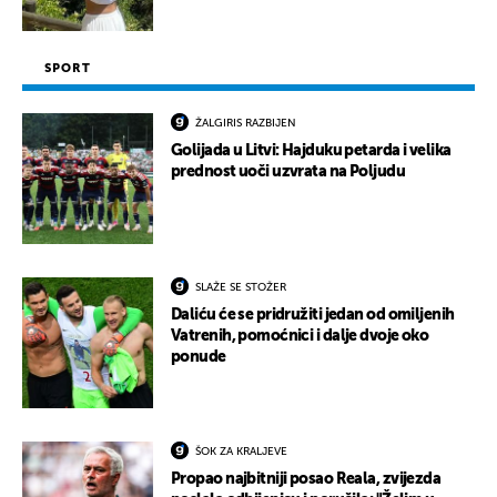
SPORT
ŽALGIRIS RAZBIJEN
Golijada u Litvi: Hajduku petarda i velika
prednost uoči uzvrata na Poljudu
SLAŽE SE STOŽER
Daliću će se pridružiti jedan od omiljenih
Vatrenih, pomoćnici i dalje dvoje oko
ponude
ŠOK ZA KRALJEVE
Propao najbitniji posao Reala, zvijezda