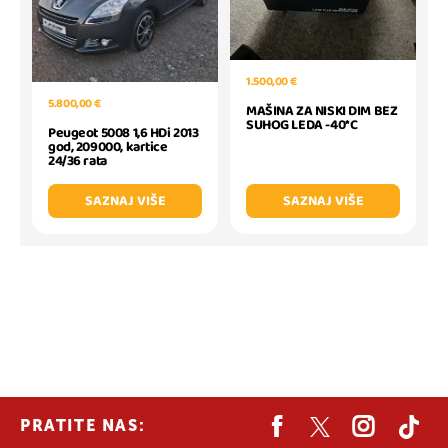
1.500,00 €
5.800,00 €
MAŠINA ZA NISKI DIM BEZ
SUHOG LEDA -40*C
Peugeot 5008 1,6 HDi 2013
god, 209000, kartice
24/36 rata
SAZNAJ VIŠE
SAZNAJ VIŠE
PRATITE NAS: