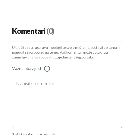
Komentari
(0)
Uključite se u raspravu – podijelite svoje mišljenje, postavite pitanja ili
ponudite svoj pogled na temu. Vaš komentar može potaknuti
zanimljiv dijalog i obogatiti zajednicu našeg portala.
Važna obavijest
!
1500 znakova preostalo