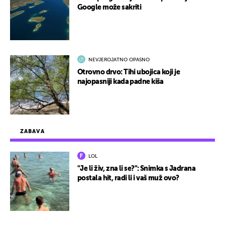
Google može sakriti
NEVJEROJATNO OPASNO
Otrovno drvo: Tihi ubojica koji je
najopasniji kada padne kiša
ZABAVA
LOL
"Je li živ, zna li se?": Snimka s Jadrana
postala hit, radi li i vaš muž ovo?