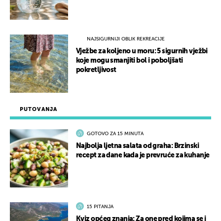
NAJSIGURNIJI OBLIK REKREACIJE
Vježbe za koljeno u moru: 5 sigurnih vježbi
koje mogu smanjiti bol i poboljšati
pokretljivost
PUTOVANJA
GOTOVO ZA 15 MINUTA
Najbolja ljetna salata od graha: Brzinski
recept za dane kada je prevruće za kuhanje
15 PITANJA
Kviz općeg znanja: Za one pred kojima se i