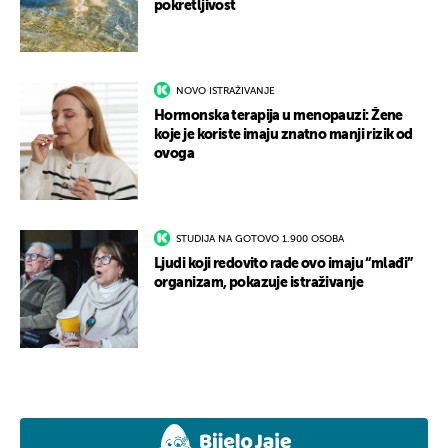
pokretljivost
NOVO ISTRAŽIVANJE
Hormonska terapija u menopauzi: Žene
koje je koriste imaju znatno manji rizik od
ovoga
STUDIJA NA GOTOVO 1.900 OSOBA
Ljudi koji redovito rade ovo imaju “mlađi”
organizam, pokazuje istraživanje