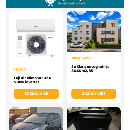
288.480,00 €
Sv. Klara, novogradnja,
752,00 €
86,66 m2, B5
Fuji Air Klima YACUZA
5.0kW inverter
SAZNAJ VIŠE
SAZNAJ VIŠE