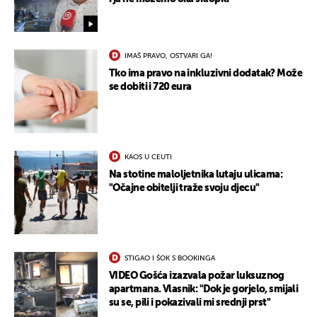
IMAŠ PRAVO, OSTVARI GA!
Tko ima pravo na inkluzivni dodatak? Može
se dobiti i 720 eura
KAOS U CEUTI
Na stotine maloljetnika lutaju ulicama:
"Očajne obitelji traže svoju djecu"
STIGAO I ŠOK S BOOKINGA
VIDEO Gošća izazvala požar luksuznog
apartmana. Vlasnik: "Dok je gorjelo, smijali
su se, pili i pokazivali mi srednji prst"