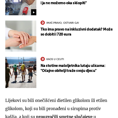
i ja ne možemo oka sklopiti"
IMAŠ PRAVO, OSTVARI GA!
Tko ima pravo na inkluzivni dodatak? Može
se dobiti i 720 eura
KAOS U CEUTI
Na stotine maloljetnika lutaju ulicama:
"Očajne obitelji traže svoju djecu"
Lijekovi su bili onečišćeni dietilen glikolom ili etilen
glikolom, koji su bili pronađeni u sirupima protiv
kašlja, a koji su
prouzročili smrtne slučajeve
u