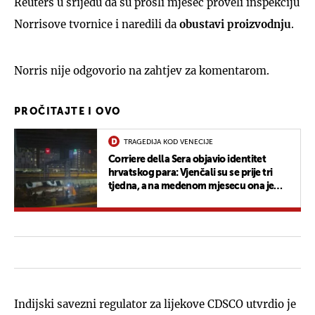
Reuters u srijedu da su prošli mjesec proveli inspekciju
Norrisove tvornice i naredili da
obustavi proizvodnju
.
Norris nije odgovorio na zahtjev za komentarom.
PROČITAJTE I OVO
TRAGEDIJA KOD VENECIJE
Corriere della Sera objavio identitet
hrvatskog para: Vjenčali su se prije tri
tjedna, a na medenom mjesecu ona je
poginula u strašnoj nesreći
Indijski savezni regulator za lijekove CDSCO utvrdio je