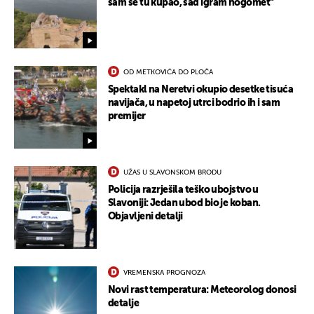
sam se tu kupao, sad igram nogomet"
OD METKOVIĆA DO PLOČA
Spektakl na Neretvi okupio desetke tisuća
navijača, u napetoj utrci bodrio ih i sam
premijer
UŽAS U SLAVONSKOM BRODU
Policija razrješila teško ubojstvo u
Slavoniji: Jedan ubod bio je koban.
Objavljeni detalji
VREMENSKA PROGNOZA
Novi rast temperatura: Meteorolog donosi
detalje