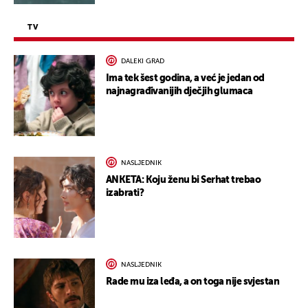
TV
DALEKI GRAD
Ima tek šest godina, a već je jedan od
najnagrađivanijih dječjih glumaca
NASLJEDNIK
ANKETA: Koju ženu bi Serhat trebao
izabrati?
NASLJEDNIK
Rade mu iza leđa, a on toga nije svjestan