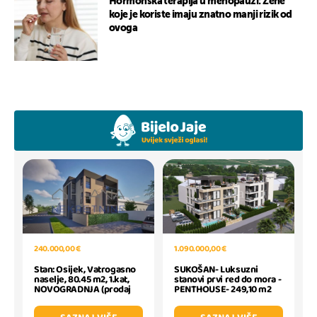
Hormonska terapija u menopauzi: Žene
koje je koriste imaju znatno manji rizik od
ovoga
1.090.000,00 €
240.000,00 €
SUKOŠAN- Luksuzni
Stan: Osijek, Vatrogasno
stanovi prvi red do mora -
naselje, 80.45 m2, 1.kat,
PENTHOUSE- 249,10 m2
NOVOGRADNJA (prodaj