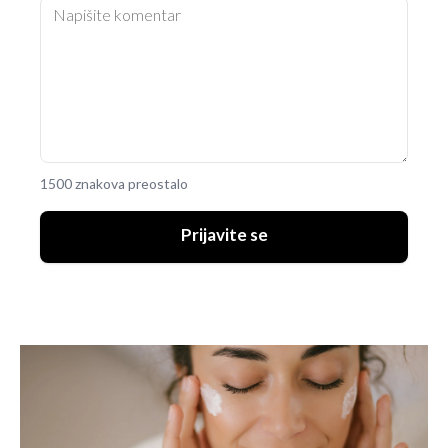
1500 znakova preostalo
Prijavite se