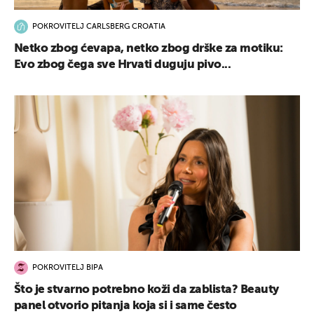
POKROVITELJ CARLSBERG CROATIA
Netko zbog ćevapa, netko zbog drške za motiku:
Evo zbog čega sve Hrvati duguju pivo...
POKROVITELJ BIPA
Što je stvarno potrebno koži da zablista? Beauty
panel otvorio pitanja koja si i same često