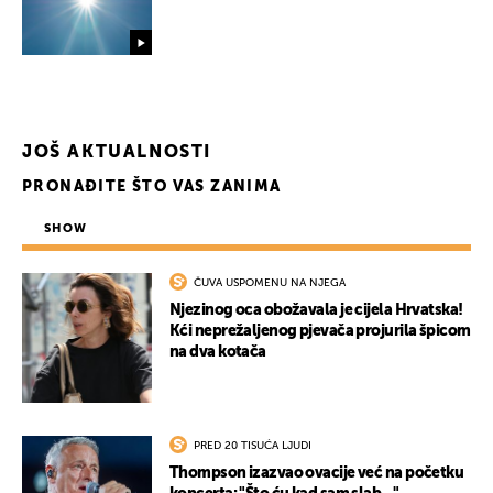
UKLJUČITE NOTIFIKACIJE
JOŠ AKTUALNOSTI
PRONAĐITE ŠTO VAS ZANIMA
SHOW
ČUVA USPOMENU NA NJEGA
Njezinog oca obožavala je cijela Hrvatska!
Kći neprežaljenog pjevača projurila špicom
na dva kotača
PRED 20 TISUĆA LJUDI
Thompson izazvao ovacije već na početku