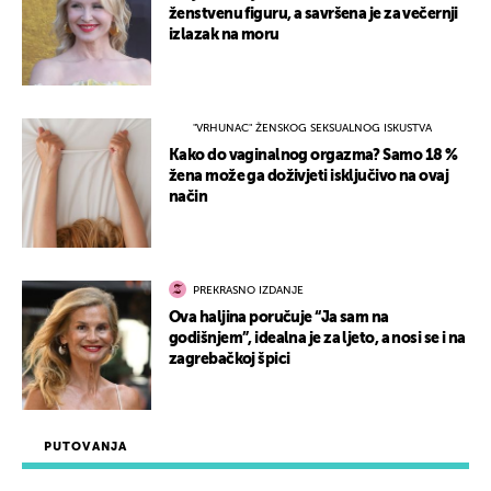
ženstvenu figuru, a savršena je za večernji
izlazak na moru
"VRHUNAC" ŽENSKOG SEKSUALNOG ISKUSTVA
Kako do vaginalnog orgazma? Samo 18 %
žena može ga doživjeti isključivo na ovaj
način
PREKRASNO IZDANJE
Ova haljina poručuje “Ja sam na
godišnjem”, idealna je za ljeto, a nosi se i na
zagrebačkoj špici
PUTOVANJA