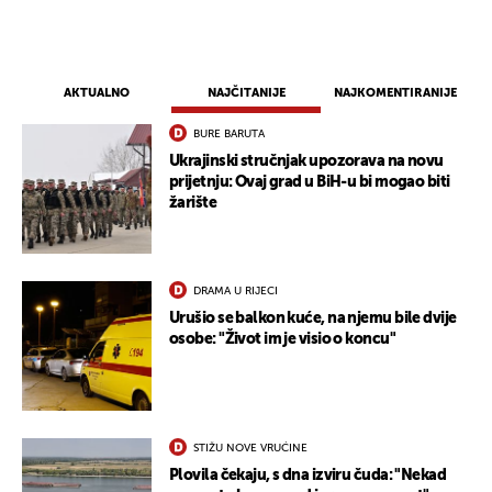
AKTUALNO
NAJČITANIJE
NAJKOMENTIRANIJE
BURE BARUTA
Ukrajinski stručnjak upozorava na novu
prijetnju: Ovaj grad u BiH-u bi mogao biti
žarište
DRAMA U RIJECI
Urušio se balkon kuće, na njemu bile dvije
osobe: "Život im je visio o koncu"
STIŽU NOVE VRUĆINE
Plovila čekaju, s dna izviru čuda: "Nekad