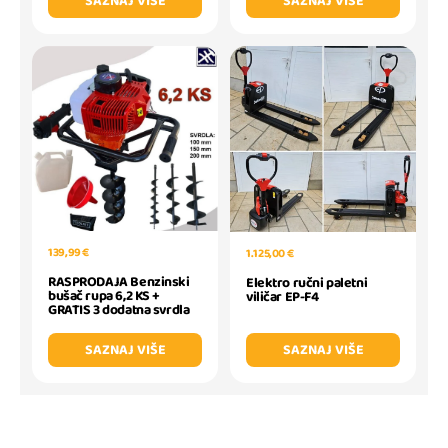
SAZNAJ VIŠE
SAZNAJ VIŠE
139,99 €
1.125,00 €
RASPRODAJA Benzinski
Elektro ručni paletni
bušač rupa 6,2 KS +
viličar EP-F4
GRATIS 3 dodatna svrdla
SAZNAJ VIŠE
SAZNAJ VIŠE