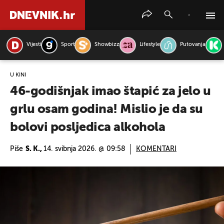
Vijesti
Sport
Showbizz
Lifestyle
Putovanja
PRETRAŽITE VIJESTI
U KINI
46-godišnjak imao štapić za jelo u
grlu osam godina! Mislio je da su
bolovi posljedica alkohola
Piše
S. K.,
14. svibnja 2026. @ 09:58
KOMENTARI