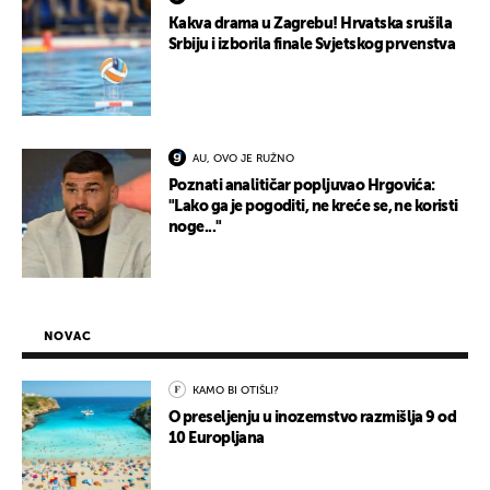
Kakva drama u Zagrebu! Hrvatska srušila
Srbiju i izborila finale Svjetskog prvenstva
AU, OVO JE RUŽNO
Poznati analitičar popljuvao Hrgovića:
"Lako ga je pogoditi, ne kreće se, ne koristi
noge..."
NOVAC
KAMO BI OTIŠLI?
O preseljenju u inozemstvo razmišlja 9 od
10 Europljana