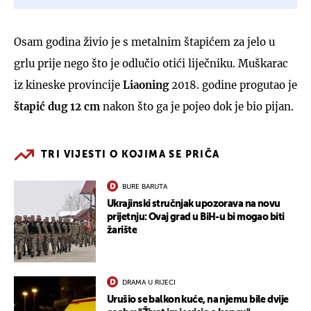
Osam godina živio je s metalnim štapićem za jelo u
grlu prije nego što je odlučio otići liječniku. Muškarac
iz kineske provincije
Liaoning
2018. godine progutao je
štapić dug 12 cm
nakon što ga je pojeo dok je bio pijan.
TRI VIJESTI O KOJIMA SE PRIČA
BURE BARUTA
Ukrajinski stručnjak upozorava na novu
prijetnju: Ovaj grad u BiH-u bi mogao biti
žarište
DRAMA U RIJECI
Urušio se balkon kuće, na njemu bile dvije