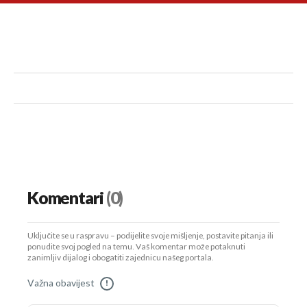
Komentari
(0)
Uključite se u raspravu – podijelite svoje mišljenje, postavite pitanja ili
ponudite svoj pogled na temu. Vaš komentar može potaknuti
zanimljiv dijalog i obogatiti zajednicu našeg portala.
Važna obavijest
!