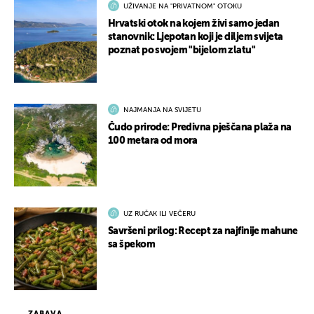
UŽIVANJE NA "PRIVATNOM" OTOKU
Hrvatski otok na kojem živi samo jedan
stanovnik: Ljepotan koji je diljem svijeta
poznat po svojem "bijelom zlatu"
NAJMANJA NA SVIJETU
Čudo prirode: Predivna pješčana plaža na
100 metara od mora
UZ RUČAK ILI VEČERU
Savršeni prilog: Recept za najfinije mahune
sa špekom
ZABAVA