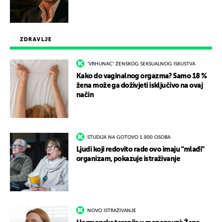
ZDRAVLJE
"VRHUNAC" ŽENSKOG SEKSUALNOG ISKUSTVA
Kako do vaginalnog orgazma? Samo 18 %
žena može ga doživjeti isključivo na ovaj
način
STUDIJA NA GOTOVO 1.900 OSOBA
Ljudi koji redovito rade ovo imaju “mlađi”
organizam, pokazuje istraživanje
NOVO ISTRAŽIVANJE