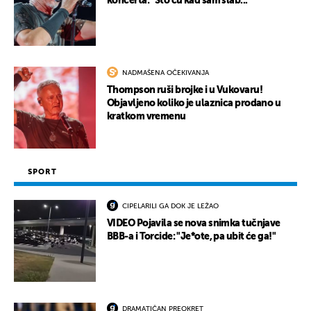
koncerta: "Što ću kad sam slab..."
NADMAŠENA OČEKIVANJA
Thompson ruši brojke i u Vukovaru!
Objavljeno koliko je ulaznica prodano u
kratkom vremenu
SPORT
CIPELARILI GA DOK JE LEŽAO
VIDEO Pojavila se nova snimka tučnjave
BBB-a i Torcide: "Je*ote, pa ubit će ga!"
DRAMATIČAN PREOKRET