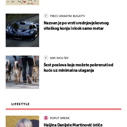
TREĆI UNIKATNI BUGATTI
Nazvan je po vrsti srednjovjekovnog
viteškog konja i visok samo metar
SAM SVOJ ŠEF
Šest poslova koje možete pokrenuti od
kuće uz minimalna ulaganja
LIFESTYLE
POPUT SIRENE
Haljina Danijele Martinović ističe