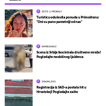
JESTE LI PROBALI?
Turisticu oduševila ponuda u Primoštenu:
"Oni su puno pametniji od nas"
IMPRESIVNO!
Scena iz Srbije fascinirala društvene mreže!
Pogledajte neobičnog ljubimca
ZANIMLJIVO
Registracija iz SAD-a postala hit u
Hrvatskoj! Pogledajte zašto