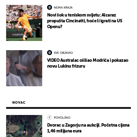
NEMA KRAJA
Novi šok u teniskom svijetu: Alcaraz
propušta Cincinatti, hoće li igrati na US
Openu?
SVE OBJAVIO
VIDEO Australac ošišao Modrića i pokazao
novu Lukinu frizuru
NOVAC
POVOLJNO
Dvorac u Zagorju na aukciji. Početna cijena
1,46 milijuna eura