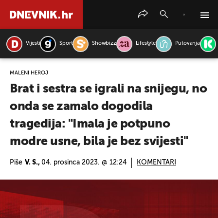
Vijesti
Sport
Showbizz
Lifestyle
Putovanja
PRETRAŽITE VIJESTI
MALENI HEROJ
Brat i sestra se igrali na snijegu, no
onda se zamalo dogodila
tragedija: "Imala je potpuno
modre usne, bila je bez svijesti"
Piše
V. S.,
04. prosinca 2023. @ 12:24
KOMENTARI