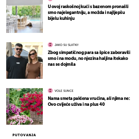
U ovoj raskošnoj kući s bazenom pronašli
smo najelegantniju, a možda i najljepšu
bijelu kuhinju
JAKO SU SLATKI!
Zbog simpatičnog para sa špice zaboravili
smo i na modu, no njezina haljina itekako
nas se dojmila
VOLE SUNCE
Nama smeta paklena vrućina, ali njima ne:
Ovo cvijeće uživa i na plus 40
PUTOVANJA