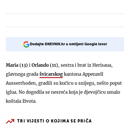
Dodajte DNEVNIK.hr u omiljeni Google izvor
Maria (13)
i
Orlando (11)
, sestra i brat iz Herisaua,
glavnoga grada
švicarskog
kantona Appenzell
Ausserrhoden, gradili su kućicu u snijegu, nešto poput
iglua. No dogodila se nesreća koja je djevojčicu umalo
koštala života.
TRI VIJESTI O KOJIMA SE PRIČA