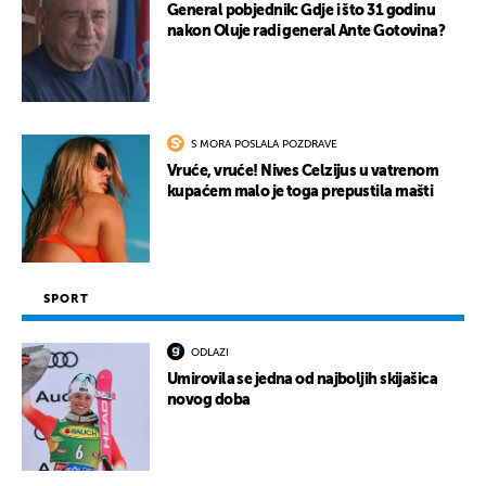
General pobjednik: Gdje i što 31 godinu
nakon Oluje radi general Ante Gotovina?
S MORA POSLALA POZDRAVE
Vruće, vruće! Nives Celzijus u vatrenom
kupaćem malo je toga prepustila mašti
SPORT
ODLAZI
Umirovila se jedna od najboljih skijašica
novog doba