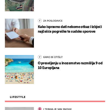
ZA POSLODAVCE
Kako ispravno dati nekome otkaz i izbjeći
najčešće pogreške te sudske sporove
KAMO BI OTIŠLI?
O preseljenju u inozemstvo razmišlja 9 od
10 Europljana
LIFESTYLE
I TERASA JE SAN SNOVA!