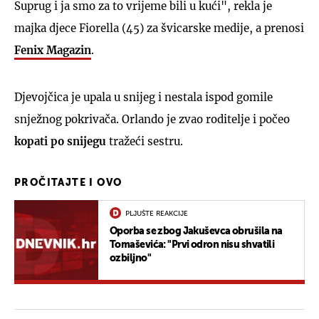
Suprug i ja smo za to vrijeme bili u kući", rekla je
majka djece Fiorella (45) za švicarske medije, a prenosi
Fenix Magazin
.
Djevojčica je upala u snijeg i nestala ispod gomile
snježnog pokrivača. Orlando je zvao roditelje i počeo
kopati po snijegu
tražeći sestru.
PROČITAJTE I OVO
PLJUŠTE REAKCIJE
Oporba se zbog Jakuševca obrušila na
Tomaševića: "Prvi odron nisu shvatili
ozbiljno"