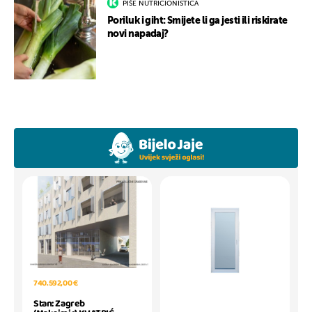
PIŠE NUTRICIONISTICA
Poriluk i giht: Smijete li ga jesti ili riskirate
novi napadaj?
740.592,00 €
Stan: Zagreb