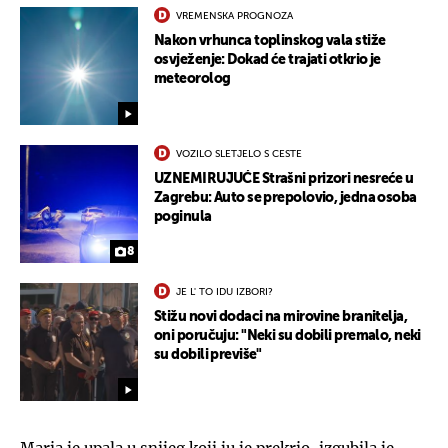
VREMENSKA PROGNOZA
Nakon vrhunca toplinskog vala stiže
osvježenje: Dokad će trajati otkrio je
meteorolog
VOZILO SLETJELO S CESTE
UZNEMIRUJUĆE Strašni prizori nesreće u
Zagrebu: Auto se prepolovio, jedna osoba
poginula
8
JE L' TO IDU IZBORI?
Stižu novi dodaci na mirovine branitelja,
oni poručuju: "Neki su dobili premalo, neki
su dobili previše"