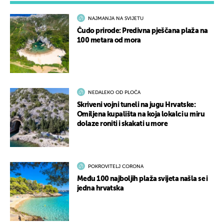
NAJMANJA NA SVIJETU
Čudo prirode: Predivna pješčana plaža na
100 metara od mora
NEDALEKO OD PLOČA
Skriveni vojni tuneli na jugu Hrvatske:
Omiljena kupališta na koja lokalci u miru
dolaze roniti i skakati u more
POKROVITELJ CORONA
Među 100 najboljih plaža svijeta našla se i
jedna hrvatska