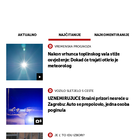
AKTUALNO
NAJČITANIJE
NAJKOMENTIRANIJE
VREMENSKA PROGNOZA
Nakon vrhunca toplinskog vala stiže
osvježenje: Dokad će trajati otkrio je
meteorolog
UKLJUČITE NOTIFIKACIJE
VOZILO SLETJELO S CESTE
UZNEMIRUJUĆE Strašni prizori nesreće u
Zagrebu: Auto se prepolovio, jedna osoba
poginula
8
JE L' TO IDU IZBORI?