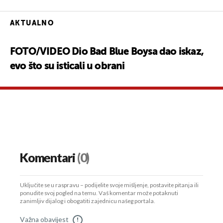
AKTUALNO
FOTO/VIDEO Dio Bad Blue Boysa dao iskaz,
evo što su isticali u obrani
Komentari
(0)
Uključite se u raspravu – podijelite svoje mišljenje, postavite pitanja ili
ponudite svoj pogled na temu. Vaš komentar može potaknuti
zanimljiv dijalog i obogatiti zajednicu našeg portala.
Važna obavijest
!