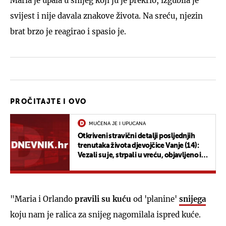
Maria je upala u snijeg koji ju je prekrio, izgubila je
svijest i nije davala znakove života. Na sreću, njezin
brat brzo je reagirao i spasio je.
PROČITAJTE I OVO
MUČENA JE I UPUCANA
Otkriveni stravični detalji posljednjih
trenutaka života djevojčice Vanje (14):
Vezali su je, strpali u vreću, objavljeno i
gdje su je ubili
"Maria i Orlando
pravili su kuću
od 'planine'
snijega
koju nam je ralica za snijeg nagomilala ispred kuće.