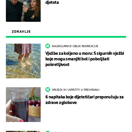
djeteta
ZDRAVLJE
NAJSIGURNIJI OBLIK REKREACIJE
Vježbe za koljeno u moru: 5 sigurnih vježbi
koje mogu smanjiti bol i poboljšati
pokretljivost
VRIJEDI IH UVRSTITI U PREHRANU
6 napitaka koje dijetetičari preporučuju za
zdrave zglobove