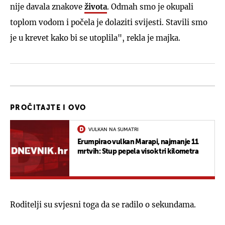
nije davala znakove
života
. Odmah smo je okupali
toplom vodom i počela je dolaziti svijesti. Stavili smo
je u krevet kako bi se utoplila", rekla je majka.
PROČITAJTE I OVO
VULKAN NA SUMATRI
Erumpirao vulkan Marapi, najmanje 11
mrtvih: Stup pepela visok tri kilometra
Roditelji su svjesni toga da se radilo o sekundama.