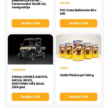
(Maksimir),KVATRIĆ ,
160,00 €
Četverosobni 102.85 m2,
novogradnja
PVC Vrata Balkonska 80 x
200
SAZNAJ VIŠE
SAZNAJ VIŠE
31,85 €
12.990,00 €
12xK9 Piletina psi 1240 g
CFMoto UFORCE 600 EPS,
AKCIJA, NOVO,
DOSTUPNO VIŠE BOJA,
2024 god.
SAZNAJ VIŠE
SAZNAJ VIŠE