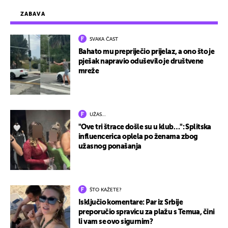
ZABAVA
SVAKA ČAST
Bahato mu prepriječio prijelaz, a ono što je
pješak napravio oduševilo je društvene
mreže
UŽAS…
"Ove tri štrace došle su u klub…": Splitska
influencerica oplela po ženama zbog
užasnog ponašanja
ŠTO KAŽETE?
Isključio komentare: Par iz Srbije
preporučio spravicu za plažu s Temua, čini
li vam se ovo sigurnim?