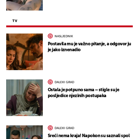
TV
NASLJEDNIK
Postavila mu je važno pitanje, a odgovor ju
je jako iznenadio
DALEKI GRAD
Ostala je potpuno sama – stigle su je
posljedice njezinih postupaka
DALEKI GRAD
Sreći nema kraja! Napokon su saznali spol