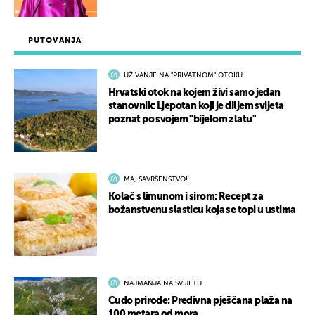
PUTOVANJA
UŽIVANJE NA "PRIVATNOM" OTOKU
Hrvatski otok na kojem živi samo jedan
stanovnik: Ljepotan koji je diljem svijeta
poznat po svojem "bijelom zlatu"
MA, SAVRŠENSTVO!
Kolač s limunom i sirom: Recept za
božanstvenu slasticu koja se topi u ustima
NAJMANJA NA SVIJETU
Čudo prirode: Predivna pješčana plaža na
100 metara od mora