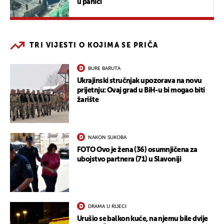
u panici
TRI VIJESTI O KOJIMA SE PRIČA
BURE BARUTA
Ukrajinski stručnjak upozorava na novu
prijetnju: Ovaj grad u BiH-u bi mogao biti
žarište
NAKON SUKOBA
FOTO Ovo je žena (36) osumnjičena za
ubojstvo partnera (71) u Slavoniji
DRAMA U RIJECI
Urušio se balkon kuće, na njemu bile dvije