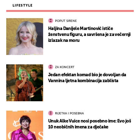
LIFESTYLE
POPUT SIRENE
Haljina Danijele Martinović ističe
ženstvenu figuru, a savršena je za večernji
izlazak na moru
ZA KONCERT
Jedan efektan komad bio je dovoljan da
Vannina ljetna kombinacija zablista
RIJETKA I POSEBNA
Unuk Alke Vuice nosi posebno ime: Evo još
10 neobičnih imena za dječake