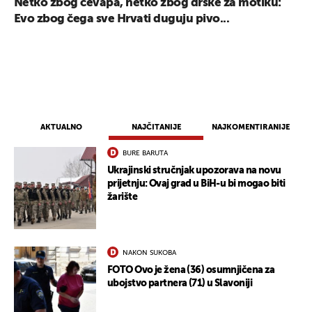
Netko zbog ćevapa, netko zbog drške za motiku:
Evo zbog čega sve Hrvati duguju pivo...
AKTUALNO
NAJČITANIJE
NAJKOMENTIRANIJE
BURE BARUTA
Ukrajinski stručnjak upozorava na novu
prijetnju: Ovaj grad u BiH-u bi mogao biti
žarište
NAKON SUKOBA
FOTO Ovo je žena (36) osumnjičena za
ubojstvo partnera (71) u Slavoniji