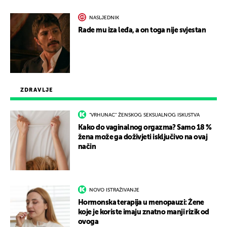
NASLJEDNIK
Rade mu iza leđa, a on toga nije svjestan
ZDRAVLJE
"VRHUNAC" ŽENSKOG SEKSUALNOG ISKUSTVA
Kako do vaginalnog orgazma? Samo 18 %
žena može ga doživjeti isključivo na ovaj
način
NOVO ISTRAŽIVANJE
Hormonska terapija u menopauzi: Žene
koje je koriste imaju znatno manji rizik od
ovoga