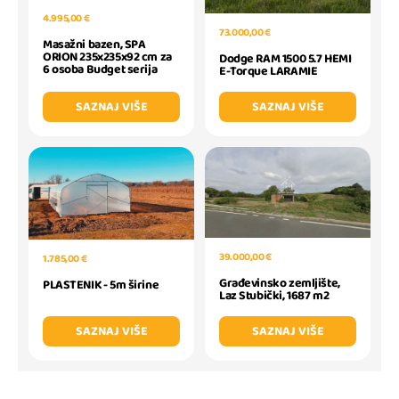
4.995,00 €
73.000,00 €
Masažni bazen, SPA
ORION 235x235x92 cm za
Dodge RAM 1500 5.7 HEMI
6 osoba Budget serija
E-Torque LARAMIE
SAZNAJ VIŠE
SAZNAJ VIŠE
39.000,00 €
1.785,00 €
Građevinsko zemljište,
PLASTENIK - 5m širine
Laz Stubički, 1687 m2
SAZNAJ VIŠE
SAZNAJ VIŠE