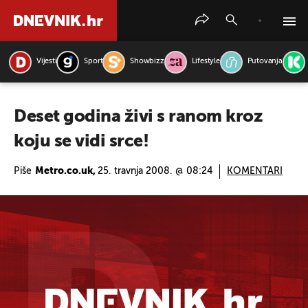
Vijesti
Sport
Showbizz
Lifestyle
Putovanja
PRETRAŽITE VIJESTI
Deset godina živi s ranom kroz
koju se vidi srce!
Piše
Metro.co.uk,
25. travnja 2008. @ 08:24
KOMENTARI