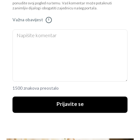
ponudite svoj pogled na temu. Vaš komentar može potaknuti
zanimljiv dijalog i obogatiti zajednicu našeg portala.
Važna obavijest
!
1500 znakova preostalo
Prijavite se