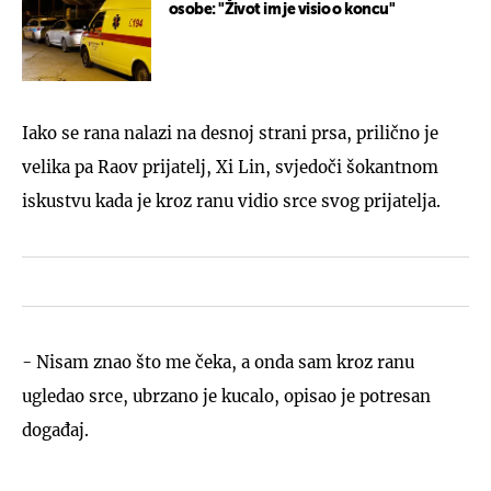
osobe: "Život im je visio o koncu"
Iako se rana nalazi na desnoj strani prsa, prilično je
velika pa Raov prijatelj, Xi Lin, svjedoči šokantnom
iskustvu kada je kroz ranu vidio srce svog prijatelja.
- Nisam znao što me čeka, a onda sam kroz ranu
ugledao srce, ubrzano je kucalo, opisao je potresan
događaj.