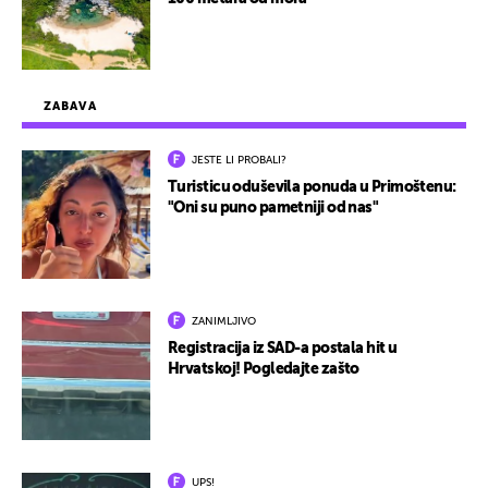
ZABAVA
JESTE LI PROBALI?
Turisticu oduševila ponuda u Primoštenu:
"Oni su puno pametniji od nas"
ZANIMLJIVO
Registracija iz SAD-a postala hit u
Hrvatskoj! Pogledajte zašto
UPS!