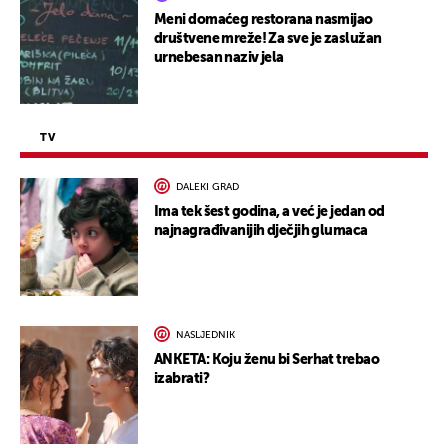
Meni domaćeg restorana nasmijao
društvene mreže! Za sve je zaslužan
urnebesan naziv jela
TV
DALEKI GRAD
Ima tek šest godina, a već je jedan od
najnagrađivanijih dječjih glumaca
NASLJEDNIK
ANKETA: Koju ženu bi Serhat trebao
izabrati?