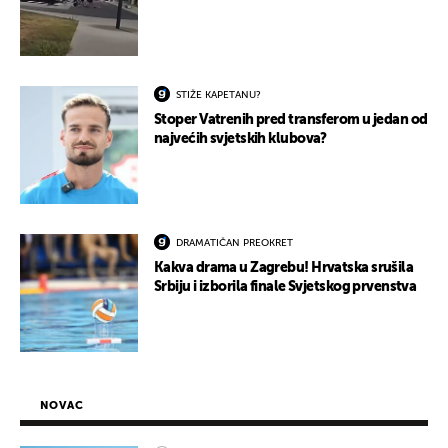
STIŽE KAPETANU?
Stoper Vatrenih pred transferom u jedan od
najvećih svjetskih klubova?
DRAMATIČAN PREOKRET
Kakva drama u Zagrebu! Hrvatska srušila
Srbiju i izborila finale Svjetskog prvenstva
NOVAC