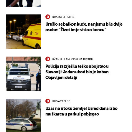
DRAMA U RIJECI
Urušio se balkon kuće, na njemu bile dvije
osobe: "Život im je visio o koncu"
UŽAS U SLAVONSKOM BRODU
Policija razrješila teško ubojstvo u
Slavoniji: Jedan ubod bio je koban.
Objavljeni detalji
UKLJUČITE NOTIFIKACIJE
UHVAĆEN JE
Užas na istoku zemlje! Usred dana izbo
muškarca u parku i pobjegao