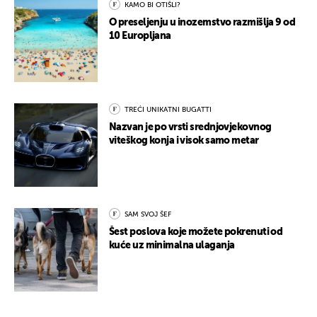
KAMO BI OTIŠLI?
O preseljenju u inozemstvo razmišlja 9 od
10 Europljana
TREĆI UNIKATNI BUGATTI
Nazvan je po vrsti srednjovjekovnog
viteškog konja i visok samo metar
SAM SVOJ ŠEF
Šest poslova koje možete pokrenuti od
kuće uz minimalna ulaganja