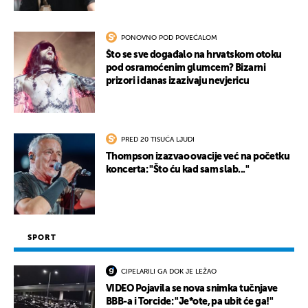
PONOVNO POD POVEĆALOM
Što se sve događalo na hrvatskom otoku
pod osramoćenim glumcem? Bizarni
prizori i danas izazivaju nevjericu
PRED 20 TISUĆA LJUDI
Thompson izazvao ovacije već na početku
koncerta: "Što ću kad sam slab..."
SPORT
CIPELARILI GA DOK JE LEŽAO
VIDEO Pojavila se nova snimka tučnjave
BBB-a i Torcide: "Je*ote, pa ubit će ga!"