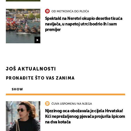
OD METKOVIĆA DO PLOČA
Spektakl na Neretvi okupio desetke tisuća
navijača, u napetoj utrci bodrio ih i sam
premijer
JOŠ AKTUALNOSTI
PRONAĐITE ŠTO VAS ZANIMA
SHOW
ČUVA USPOMENU NA NJEGA
Njezinog oca obožavala je cijela Hrvatska!
Kći neprežaljenog pjevača projurila špicom
na dva kotača