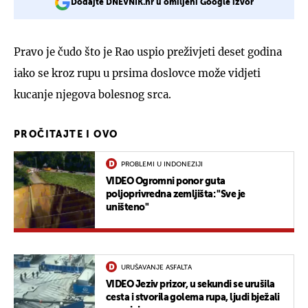
Dodajte DNEVNIK.hr u omiljeni Google izvor
Pravo je čudo što je Rao uspio preživjeti deset godina
iako se kroz rupu u prsima doslovce može vidjeti
kucanje njegova bolesnog srca.
PROČITAJTE I OVO
PROBLEMI U INDONEZIJI
VIDEO Ogromni ponor guta
poljoprivredna zemljišta: "Sve je
uništeno"
URUŠAVANJE ASFALTA
VIDEO Jeziv prizor, u sekundi se urušila
cesta i stvorila golema rupa, ljudi bježali