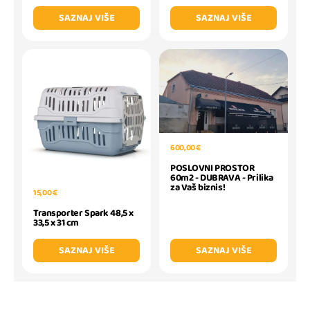
SAZNAJ VIŠE
SAZNAJ VIŠE
600,00 €
POSLOVNI PROSTOR
60m2 - DUBRAVA - Prilika
za Vaš biznis!
15,00 €
Transporter Spark 48,5 x
33,5 x 31 cm
SAZNAJ VIŠE
SAZNAJ VIŠE