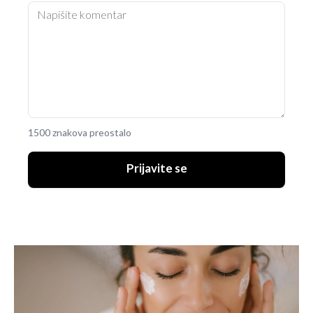
1500 znakova preostalo
Prijavite se