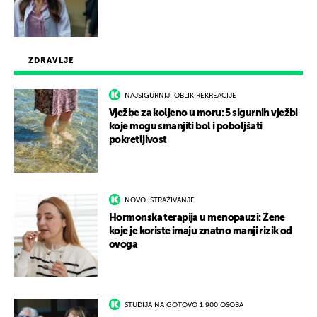
ZDRAVLJE
NAJSIGURNIJI OBLIK REKREACIJE
Vježbe za koljeno u moru: 5 sigurnih vježbi
koje mogu smanjiti bol i poboljšati
pokretljivost
NOVO ISTRAŽIVANJE
Hormonska terapija u menopauzi: Žene
koje je koriste imaju znatno manji rizik od
ovoga
STUDIJA NA GOTOVO 1.900 OSOBA