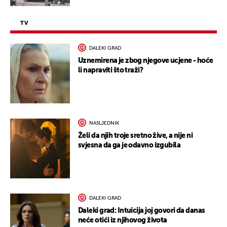
TV
DALEKI GRAD
Uznemirena je zbog njegove ucjene - hoće
li napraviti što traži?
NASLJEDNIK
Želi da njih troje sretno žive, a nije ni
svjesna da ga je odavno izgubila
DALEKI GRAD
Daleki grad: Intuicija joj govori da danas
neće otići iz njihovog života