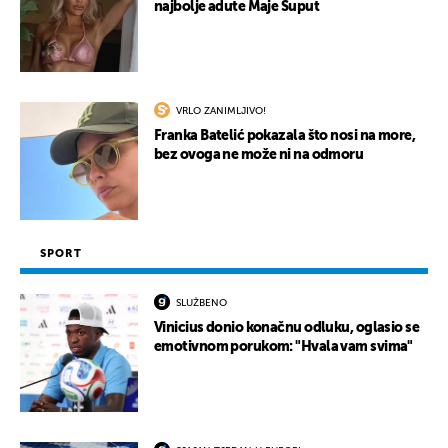
najbolje adute Maje Šuput
UKLJUČITE NOTIFIKACIJE
VRLO ZANIMLJIVO!
Franka Batelić pokazala što nosi na more,
bez ovoga ne može ni na odmoru
SPORT
SLUŽBENO
Vinicius donio konačnu odluku, oglasio se
emotivnom porukom: "Hvala vam svima"