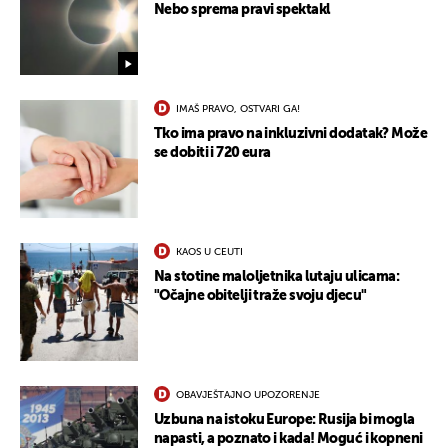
Nebo sprema pravi spektakl
IMAŠ PRAVO, OSTVARI GA!
Tko ima pravo na inkluzivni dodatak? Može
se dobiti i 720 eura
KAOS U CEUTI
Na stotine maloljetnika lutaju ulicama:
"Očajne obitelji traže svoju djecu"
OBAVJEŠTAJNO UPOZORENJE
Uzbuna na istoku Europe: Rusija bi mogla
napasti, a poznato i kada! Moguć i kopneni