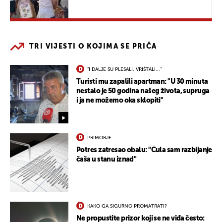
TRI VIJESTI O KOJIMA SE PRIČA
"I DALJE SU PLESALI, VRIŠTALI..."
Turisti mu zapalili apartman: "U 30 minuta
nestalo je 50 godina našeg života, supruga
i ja ne možemo oka sklopiti"
PRIMORJE
Potres zatresao obalu: "Čula sam razbijanje
čaša u stanu iznad"
KAKO GA SIGURNO PROMATRATI?
Ne propustite prizor koji se ne viđa često: