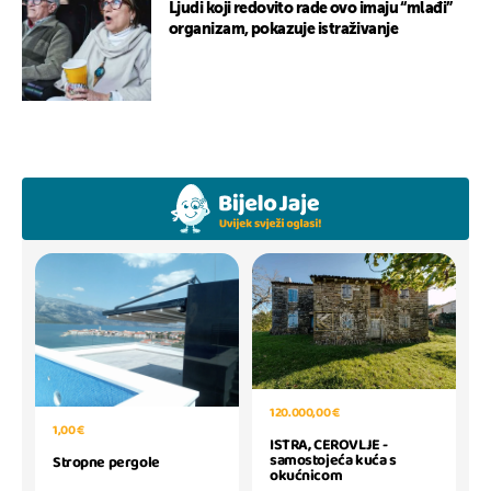
Ljudi koji redovito rade ovo imaju “mlađi”
organizam, pokazuje istraživanje
120.000,00 €
1,00 €
ISTRA, CEROVLJE -
samostojeća kuća s
Stropne pergole
okućnicom