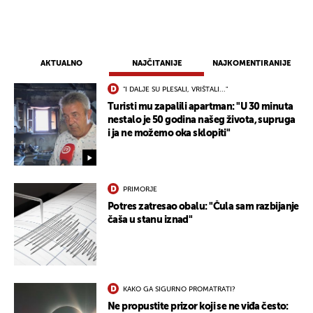
AKTUALNO
NAJČITANIJE
NAJKOMENTIRANIJE
"I DALJE SU PLESALI, VRIŠTALI..."
Turisti mu zapalili apartman: "U 30 minuta
nestalo je 50 godina našeg života, supruga
i ja ne možemo oka sklopiti"
PRIMORJE
Potres zatresao obalu: "Čula sam razbijanje
čaša u stanu iznad"
KAKO GA SIGURNO PROMATRATI?
Ne propustite prizor koji se ne viđa često: