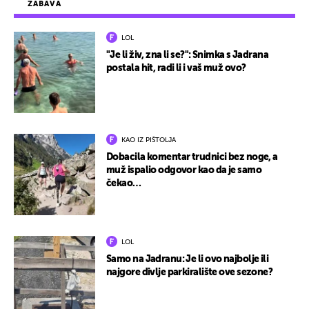
ZABAVA
LOL
"Je li živ, zna li se?": Snimka s Jadrana
postala hit, radi li i vaš muž ovo?
KAO IZ PIŠTOLJA
Dobacila komentar trudnici bez noge, a
muž ispalio odgovor kao da je samo
čekao…
LOL
Samo na Jadranu: Je li ovo najbolje ili
najgore divlje parkiralište ove sezone?