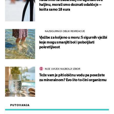
Kada smo na zadarskoj rivi ugledali ovu
haljinu, morali smo doznati odakle je –
košta samo 18 eura
NAJSIGURNIJI OBLIK REKREACIJE
Vježbe za koljeno u moru: 5 sigurnih vježbi
koje mogu smanjiti bol i poboljšati
pokretljivost
NIJE UVIJEK NAJBOLJI IZBOR
Teže vam je piti običnu vodu pa posežete
za mineralnom? Evo što to čini organizmu
PUTOVANJA