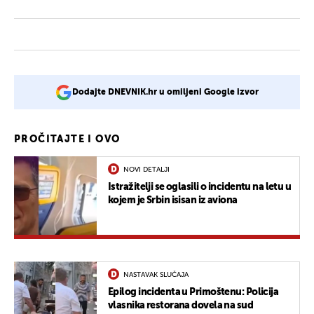
Dodajte DNEVNIK.hr u omiljeni Google izvor
PROČITAJTE I OVO
NOVI DETALJI
Istražitelji se oglasili o incidentu na letu u
kojem je Srbin isisan iz aviona
NASTAVAK SLUČAJA
Epilog incidenta u Primoštenu: Policija
vlasnika restorana dovela na sud