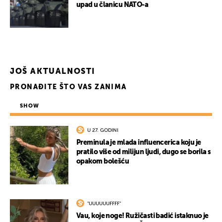
upad u članicu NATO-a
JOŠ AKTUALNOSTI
PRONAĐITE ŠTO VAS ZANIMA
SHOW
U 27. GODINI
Preminula je mlada influencerica koju je
pratilo više od milijun ljudi, dugo se borila s
opakom bolešću
"UUUUUUFFFF"
Vau, koje noge! Ružičasti badić istaknuo je