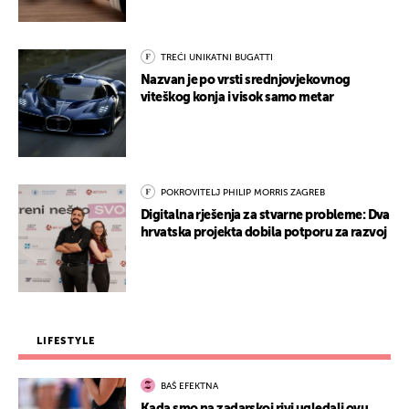
TREĆI UNIKATNI BUGATTI
Nazvan je po vrsti srednjovjekovnog
viteškog konja i visok samo metar
POKROVITELJ PHILIP MORRIS ZAGREB
Digitalna rješenja za stvarne probleme: Dva
hrvatska projekta dobila potporu za razvoj
LIFESTYLE
BAŠ EFEKTNA