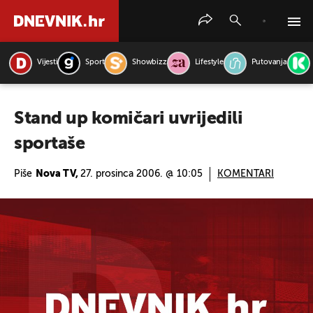
Vijesti
Sport
Showbizz
Lifestyle
Putovanja
PRETRAŽITE VIJESTI
Stand up komičari uvrijedili
sportaše
Piše
Nova TV,
27. prosinca 2006. @ 10:05
KOMENTARI