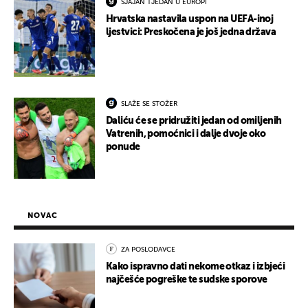
SJAJAN TJEDAN U EUROPI
Hrvatska nastavila uspon na UEFA-inoj
ljestvici: Preskočena je još jedna država
SLAŽE SE STOŽER
Daliću će se pridružiti jedan od omiljenih
Vatrenih, pomoćnici i dalje dvoje oko
ponude
NOVAC
ZA POSLODAVCE
Kako ispravno dati nekome otkaz i izbjeći
najčešće pogreške te sudske sporove