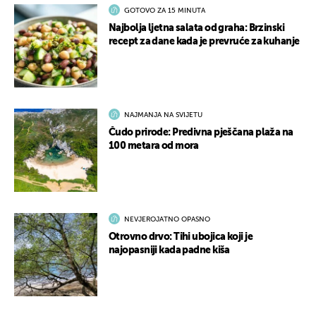
GOTOVO ZA 15 MINUTA
Najbolja ljetna salata od graha: Brzinski
recept za dane kada je prevruće za kuhanje
NAJMANJA NA SVIJETU
Čudo prirode: Predivna pješčana plaža na
100 metara od mora
NEVJEROJATNO OPASNO
Otrovno drvo: Tihi ubojica koji je
najopasniji kada padne kiša