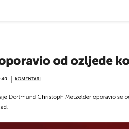
E VIJESTI
oporavio od ozljede ko
3:40
KOMENTARI
sije Dortmund Christoph Metzelder oporavio se od 
ad.