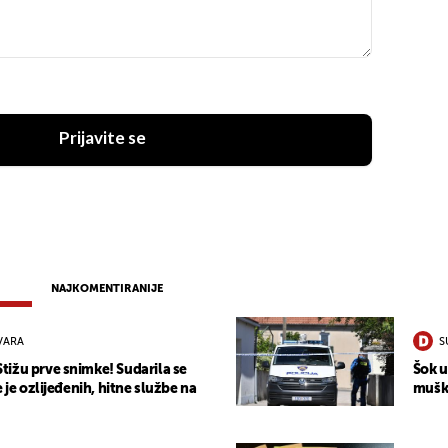
Prijavite se
NAJKOMENTIRANIJE
VARA
S
ižu prve snimke! Sudarila se
Šok u
e je ozlijeđenih, hitne službe na
muška