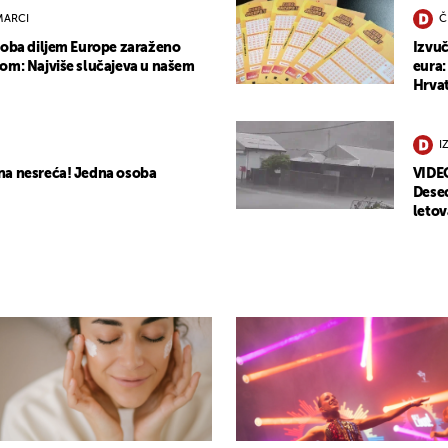
MARCI
Č
soba diljem Europe zaraženo
Izvuč
om: Najviše slučajeva u našem
eura:
Hrvat
I
na nesreća! Jedna osoba
VIDEO
Desec
letov