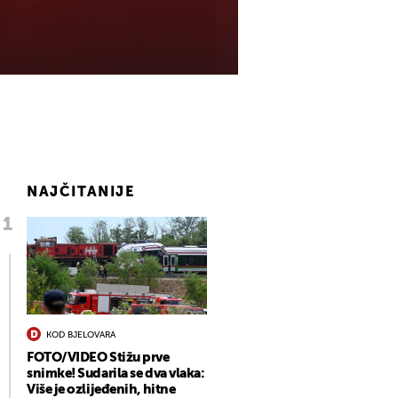
NAJČITANIJE
KOD BJELOVARA
FOTO/VIDEO Stižu prve
snimke! Sudarila se dva vlaka:
Više je ozlijeđenih, hitne