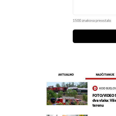
1500 znakova preostalo
AKTUALNO
NAJČITANIJE
KOD BJELO
FOTO/VIDEO St
dva vlaka: Viš
terenu