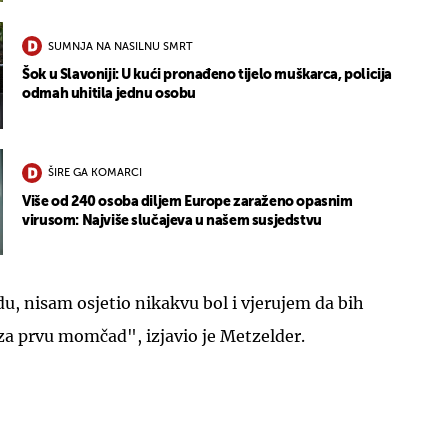
SUMNJA NA NASILNU SMRT
Šok u Slavoniji: U kući pronađeno tijelo muškarca, policija
odmah uhitila jednu osobu
ŠIRE GA KOMARCI
Više od 240 osoba diljem Europe zaraženo opasnim
virusom: Najviše slučajeva u našem susjedstvu
du, nisam osjetio nikakvu bol i vjerujem da bih
za prvu momčad", izjavio je Metzelder.