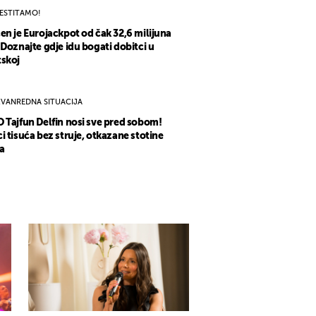
ESTITAMO!
en je Eurojackpot od čak 32,6 milijuna
 Doznajte gdje idu bogati dobitci u
skoj
ZVANREDNA SITUACIJA
 Tajfun Delfin nosi sve pred sobom!
i tisuća bez struje, otkazane stotine
a