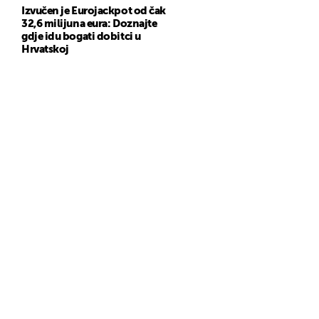
Izvučen je Eurojackpot od čak
32,6 milijuna eura: Doznajte
gdje idu bogati dobitci u
Hrvatskoj