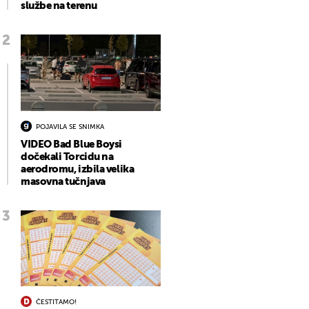
službe na terenu
POJAVILA SE SNIMKA
VIDEO Bad Blue Boysi
dočekali Torcidu na
aerodromu, izbila velika
masovna tučnjava
ČESTITAMO!