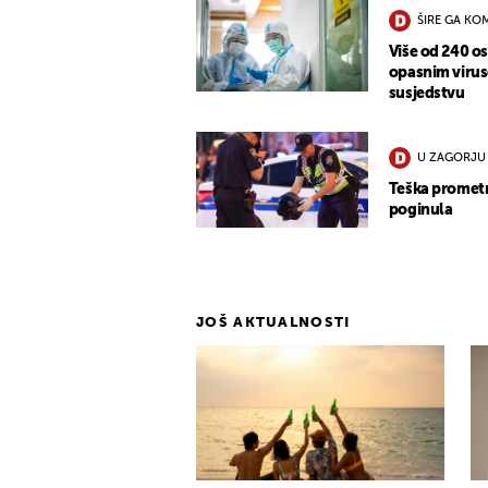
ŠIRE GA KO
Više od 240 o
opasnim virus
susjedstvu
U ZAGORJU
Teška promet
poginula
JOŠ AKTUALNOSTI