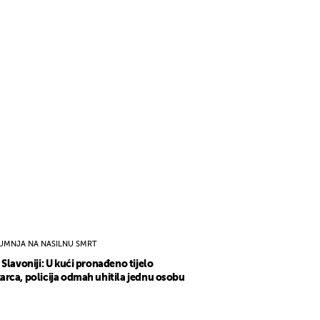
UMNJA NA NASILNU SMRT
 Slavoniji: U kući pronađeno tijelo
rca, policija odmah uhitila jednu osobu