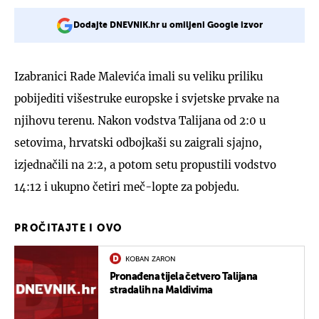
Dodajte DNEVNIK.hr u omiljeni Google izvor
Izabranici Rade Malevića imali su veliku priliku
pobijediti višestruke europske i svjetske prvake na
njihovu terenu. Nakon vodstva Talijana od 2:0 u
setovima, hrvatski odbojkaši su zaigrali sjajno,
izjednačili na 2:2, a potom setu propustili vodstvo
14:12 i ukupno četiri meč-lopte za pobjedu.
PROČITAJTE I OVO
KOBAN ZARON
Pronađena tijela četvero Talijana
stradalih na Maldivima