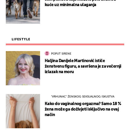
kuće uz minimalna ulaganja
LIFESTYLE
POPUT SIRENE
Haljina Danijele Martinović ističe
ženstvenu figuru, a savršena je za večernji
izlazak na moru
"VRHUNAC" ŽENSKOG SEKSUALNOG ISKUSTVA
Kako do vaginalnog orgazma? Samo 18 %
žena može ga doživjeti isključivo na ovaj
način