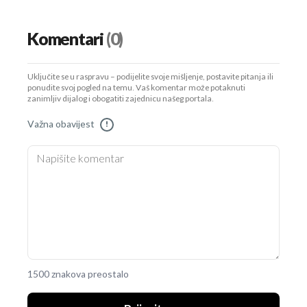
Komentari
(0)
Uključite se u raspravu – podijelite svoje mišljenje, postavite pitanja ili
ponudite svoj pogled na temu. Vaš komentar može potaknuti
zanimljiv dijalog i obogatiti zajednicu našeg portala.
Važna obavijest
!
1500 znakova preostalo