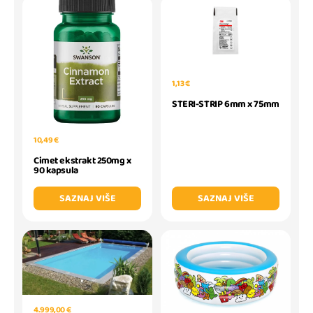
1,13 €
STERI-STRIP 6mm x 75mm
10,49 €
Cimet ekstrakt 250mg x
90 kapsula
SAZNAJ VIŠE
SAZNAJ VIŠE
4.999,00 €