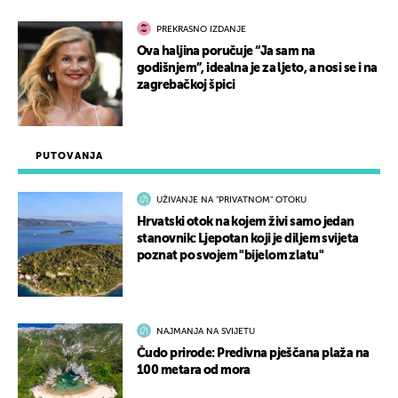
PREKRASNO IZDANJE
Ova haljina poručuje “Ja sam na
godišnjem”, idealna je za ljeto, a nosi se i na
zagrebačkoj špici
PUTOVANJA
UŽIVANJE NA "PRIVATNOM" OTOKU
Hrvatski otok na kojem živi samo jedan
stanovnik: Ljepotan koji je diljem svijeta
poznat po svojem "bijelom zlatu"
NAJMANJA NA SVIJETU
Čudo prirode: Predivna pješčana plaža na
100 metara od mora