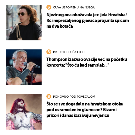
ČUVA USPOMENU NA NJEGA
Njezinog oca obožavala je cijela Hrvatska!
Kći neprežaljenog pjevača projurila špicom
na dva kotača
PRED 20 TISUĆA LJUDI
Thompson izazvao ovacije već na početku
koncerta: "Što ću kad sam slab..."
PONOVNO POD POVEĆALOM
Što se sve događalo na hrvatskom otoku
pod osramoćenim glumcem? Bizarni
prizori i danas izazivaju nevjericu