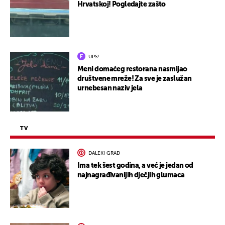
Hrvatskoj! Pogledajte zašto
UPS!
Meni domaćeg restorana nasmijao
društvene mreže! Za sve je zaslužan
urnebesan naziv jela
TV
DALEKI GRAD
Ima tek šest godina, a već je jedan od
najnagrađivanijih dječjih glumaca