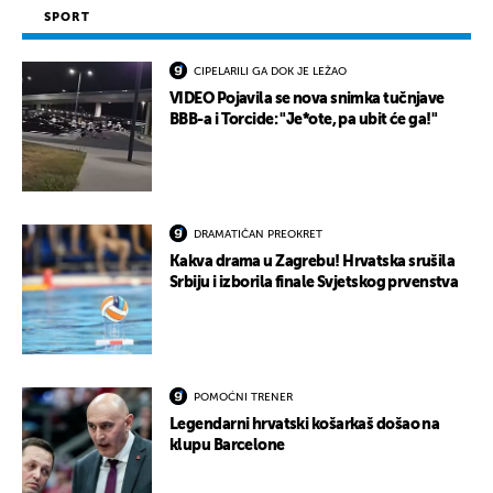
SPORT
CIPELARILI GA DOK JE LEŽAO
VIDEO Pojavila se nova snimka tučnjave
BBB-a i Torcide: "Je*ote, pa ubit će ga!"
DRAMATIČAN PREOKRET
Kakva drama u Zagrebu! Hrvatska srušila
Srbiju i izborila finale Svjetskog prvenstva
POMOĆNI TRENER
Legendarni hrvatski košarkaš došao na
klupu Barcelone