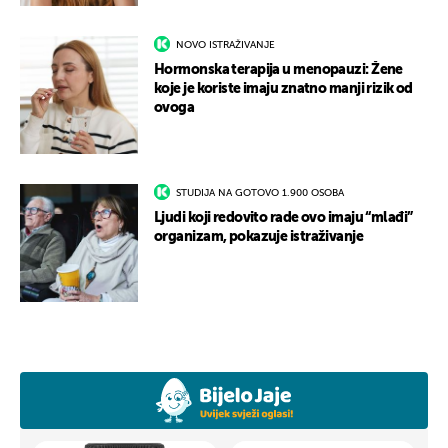
NOVO ISTRAŽIVANJE
Hormonska terapija u menopauzi: Žene
koje je koriste imaju znatno manji rizik od
ovoga
STUDIJA NA GOTOVO 1.900 OSOBA
Ljudi koji redovito rade ovo imaju “mlađi”
organizam, pokazuje istraživanje