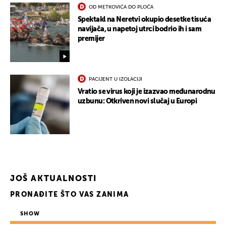
OD METKOVIĆA DO PLOČA
Spektakl na Neretvi okupio desetke tisuća
navijača, u napetoj utrci bodrio ih i sam
premijer
PACIJENT U IZOLACIJI
Vratio se virus koji je izazvao međunarodnu
uzbunu: Otkriven novi slučaj u Europi
JOŠ AKTUALNOSTI
UKLJUČITE NOTIFIKACIJE
PRONAĐITE ŠTO VAS ZANIMA
SHOW