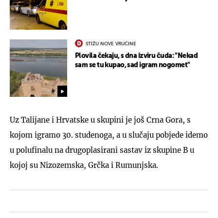
STIŽU NOVE VRUĆINE
Plovila čekaju, s dna izviru čuda: "Nekad
sam se tu kupao, sad igram nogomet"
Uz Talijane i Hrvatske u skupini je još Crna Gora, s
kojom igramo 30. studenoga, a u slučaju pobjede idemo
u polufinalu na drugoplasirani sastav iz skupine B u
kojoj su Nizozemska, Grčka i Rumunjska.