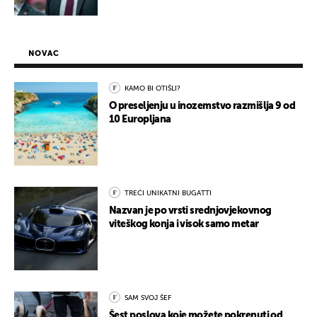
NOVAC
KAMO BI OTIŠLI?
O preseljenju u inozemstvo razmišlja 9 od
10 Europljana
TREĆI UNIKATNI BUGATTI
Nazvan je po vrsti srednjovjekovnog
viteškog konja i visok samo metar
SAM SVOJ ŠEF
Šest poslova koje možete pokrenuti od