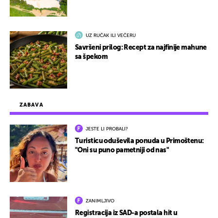
UZ RUČAK ILI VEČERU
Savršeni prilog: Recept za najfinije mahune
sa špekom
ZABAVA
JESTE LI PROBALI?
Turisticu oduševila ponuda u Primoštenu:
"Oni su puno pametniji od nas"
ZANIMLJIVO
Registracija iz SAD-a postala hit u