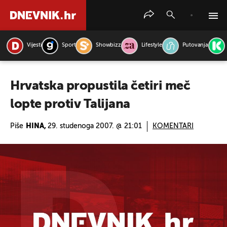
Vijesti
Sport
Showbizz
Lifestyle
Putovanja
PRETRAŽITE VIJESTI
Hrvatska propustila četiri meč
lopte protiv Talijana
Piše
HINA,
29. studenoga 2007. @ 21:01
KOMENTARI