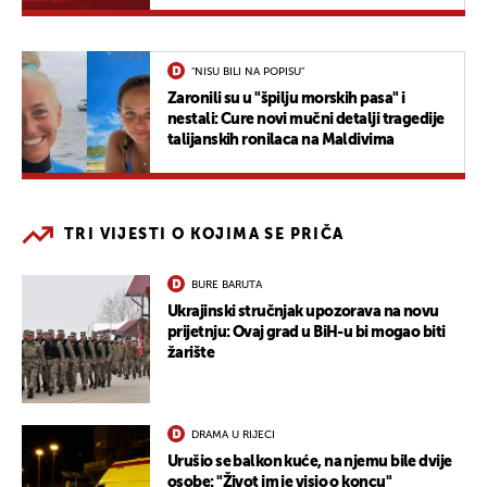
"NISU BILI NA POPISU"
Zaronili su u "špilju morskih pasa" i
nestali: Cure novi mučni detalji tragedije
talijanskih ronilaca na Maldivima
TRI VIJESTI O KOJIMA SE PRIČA
BURE BARUTA
Ukrajinski stručnjak upozorava na novu
prijetnju: Ovaj grad u BiH-u bi mogao biti
žarište
DRAMA U RIJECI
Urušio se balkon kuće, na njemu bile dvije
osobe: "Život im je visio o koncu"