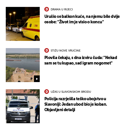
DRAMA U RIJECI
Urušio se balkon kuće, na njemu bile dvije
osobe: "Život im je visio o koncu"
STIŽU NOVE VRUĆINE
Plovila čekaju, s dna izviru čuda: "Nekad
sam se tu kupao, sad igram nogomet"
UŽAS U SLAVONSKOM BRODU
Policija razrješila teško ubojstvo u
Slavoniji: Jedan ubod bio je koban.
Objavljeni detalji