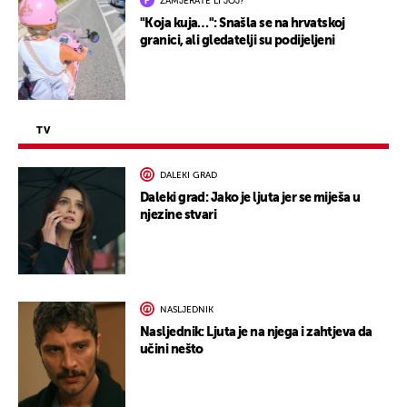
ZAMJERATE LI JOJ?
"Koja kuja…": Snašla se na hrvatskoj
granici, ali gledatelji su podijeljeni
TV
DALEKI GRAD
Daleki grad: Jako je ljuta jer se miješa u
njezine stvari
NASLJEDNIK
Nasljednik: Ljuta je na njega i zahtjeva da
učini nešto