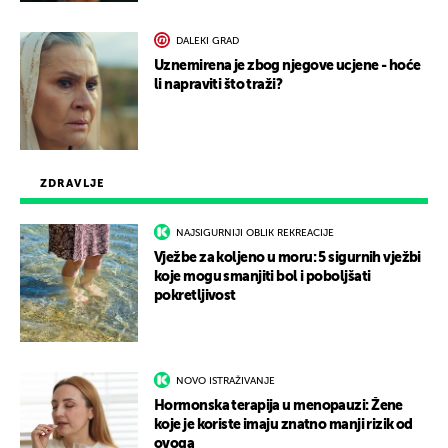
DALEKI GRAD
Uznemirena je zbog njegove ucjene - hoće
li napraviti što traži?
ZDRAVLJE
NAJSIGURNIJI OBLIK REKREACIJE
Vježbe za koljeno u moru: 5 sigurnih vježbi
koje mogu smanjiti bol i poboljšati
pokretljivost
NOVO ISTRAŽIVANJE
Hormonska terapija u menopauzi: Žene
koje je koriste imaju znatno manji rizik od
ovoga