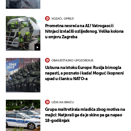
VOZAČI, OPREZ!
Prometna nesreća na A1! Vatrogasci i
hitnjaci izvlačili ozlijeđenog. Velika kolona
u smjeru Zagreba
OBAVJEŠTAJNO UPOZORENJE
Uzbuna na istoku Europe: Rusija bi mogla
napasti, a poznato i kada! Moguć i kopneni
upad u članicu NATO-a
UŽAS NA BRAČU
Grupa maltretirala mladića zbog motiva na
majici: Natjerali ga da je skine pa ga napao
18-godišnjak