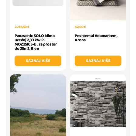
2.218,50 €
42,00 €
Panasonic SOLO klima
Peshtemal Adamantem,
uređaj 2,33 kW P-
Arena
MOZ25IC5-E , za prostor
do 25m2, B en
SAZNAJ VIŠE
SAZNAJ VIŠE