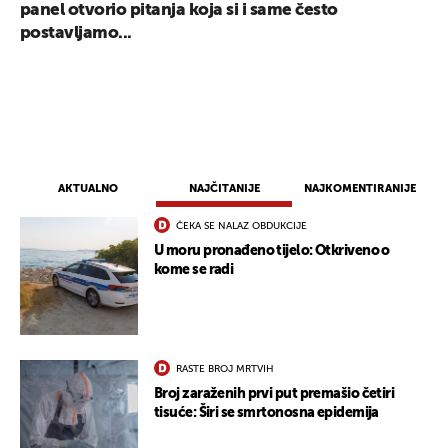
panel otvorio pitanja koja si i same često
postavljamo...
AKTUALNO
NAJČITANIJE
NAJKOMENTIRANIJE
ČEKA SE NALAZ OBDUKCIJE
U moru pronađeno tijelo: Otkriveno o
kome se radi
RASTE BROJ MRTVIH
Broj zaraženih prvi put premašio četiri
tisuće: Širi se smrtonosna epidemija