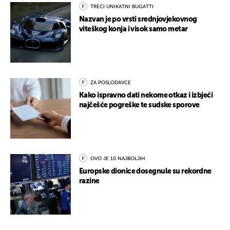
TREĆI UNIKATNI BUGATTI
Nazvan je po vrsti srednjovjekovnog
viteškog konja i visok samo metar
ZA POSLODAVCE
Kako ispravno dati nekome otkaz i izbjeći
najčešće pogreške te sudske sporove
OVO JE 10 NAJBOLJIH
Europske dionice dosegnule su rekordne
razine