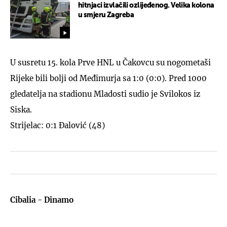
hitnjaci izvlačili ozlijeđenog. Velika kolona
u smjeru Zagreba
U susretu 15. kola Prve HNL u Čakovcu su nogometaši
Rijeke bili bolji od Međimurja sa 1:0 (0:0). Pred 1000
gledatelja na stadionu Mladosti sudio je Svilokos iz
Siska.
Strijelac: 0:1 Đalović (48)
Cibalia - Dinamo