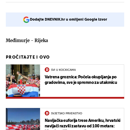
Dodajte DNEVNIK.hr u omiljeni Google izvor
Međimurje - Rijeka
PROČITAJTE I OVO
SVI U KOCKICAMA
Vatrena groznica: Počela okupljanja po
gradovima, sve je spremno za utakmicu
SVJETSKO PRVENSTVO
Navijačka euforija trese Ameriku, hrvatski
navijači razvili zastavu od 100 metara: