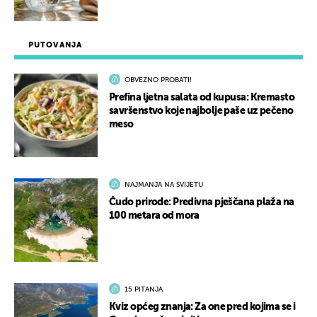
PUTOVANJA
OBVEZNO PROBATI!
Prefina ljetna salata od kupusa: Kremasto
savršenstvo koje najbolje paše uz pečeno
meso
NAJMANJA NA SVIJETU
Čudo prirode: Predivna pješčana plaža na
100 metara od mora
15 PITANJA
Kviz općeg znanja: Za one pred kojima se i