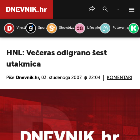
Vijesti
Sport
Showbizz
Lifestyle
Putovanja
PRETRAŽITE VIJESTI
HNL: Večeras odigrano šest
utakmica
Piše
Dnevnik.hr,
03. studenoga 2007. @ 22:04
KOMENTARI