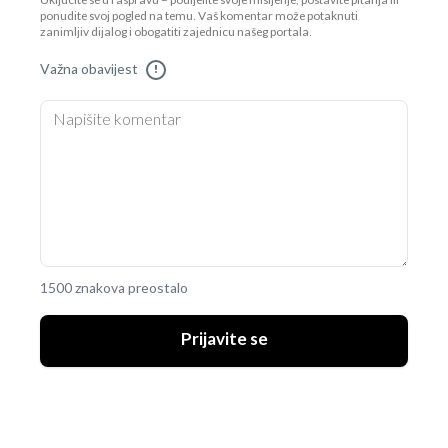
Uključite se u raspravu – podijelite svoje mišljenje, postavite pitanja ili
ponudite svoj pogled na temu. Vaš komentar može potaknuti
zanimljiv dijalog i obogatiti zajednicu našeg portala.
Važna obavijest
!
1500 znakova preostalo
Prijavite se