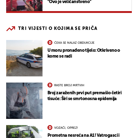
"Ovo je veličanstveno"
TRI VIJESTI O KOJIMA SE PRIČA
ČEKA SE NALAZ OBDUKCIJE
U moru pronađeno tijelo: Otkriveno o
kome se radi
RASTE BROJ MRTVIH
Broj zaraženih prvi put premašio četiri
tisuće: Širi se smrtonosna epidemija
VOZAČI, OPREZ!
Prometna nesreća na A1! Vatrogasci i