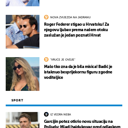
NOVA ZVIJEZDA NA JADRANU
Roger Federer stigao u Hrvatsku! Za
njegovu ljubav prema našem otoku
zaslužan je jedan poznati Hrvat
"VRUĆE JE OVDJE"
Malo tko zna da je bila misica! Badić je
istaknuo besprijekornu figuru zgodne
voditeljice
SPORT
IZ VEDRA NEBA
Garcijin potez otkrio novu situaciju na
Poljudu: Mladi hajdukovac pred odlaskom