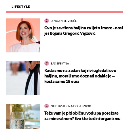
LIFESTYLE
U NOJ NIJE VRUĆE
Ovo je savršena haljina za ljeto i more - nosi
je i Bojana Gregorić Vejzović
BAŠ EFEKTNA
Kada smo na zadarskoj rivi ugledali ovu
haljinu, morali smo doznati odakle je –
košta samo 18 eura
NIJE UVIJEK NAJBOLJI IZBOR
Teže vam je piti običnu vodu pa posežete
za mineralnom? Evo što to čini organizmu