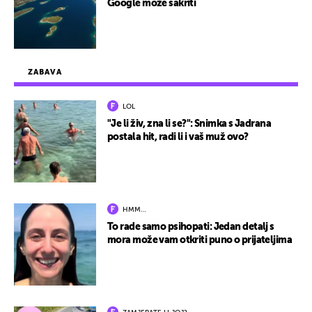
Google može sakriti
ZABAVA
LOL
"Je li živ, zna li se?": Snimka s Jadrana
postala hit, radi li i vaš muž ovo?
HMM…
To rade samo psihopati: Jedan detalj s
mora može vam otkriti puno o prijateljima