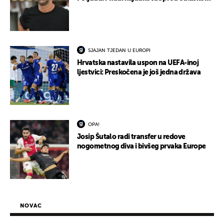
SJAJAN TJEDAN U EUROPI
Hrvatska nastavila uspon na UEFA-inoj
ljestvici: Preskočena je još jedna država
OPA!
Josip Šutalo radi transfer u redove
nogometnog diva i bivšeg prvaka Europe
NOVAC