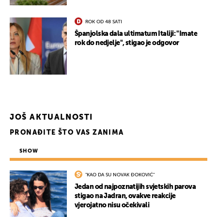
ROK OD 48 SATI
Španjolska dala ultimatum Italiji: "Imate
rok do nedjelje", stigao je odgovor
JOŠ AKTUALNOSTI
PRONAĐITE ŠTO VAS ZANIMA
SHOW
"KAO DA SU NOVAK ĐOKOVIĆ"
Jedan od najpoznatijih svjetskih parova
stigao na Jadran, ovakve reakcije
vjerojatno nisu očekivali