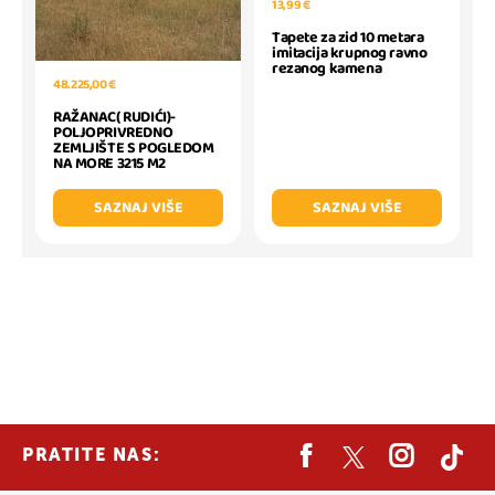
13,99 €
Tapete za zid 10 metara
imitacija krupnog ravno
rezanog kamena
48.225,00 €
RAŽANAC( RUDIĆI)-
POLJOPRIVREDNO
ZEMLJIŠTE S POGLEDOM
NA MORE 3215 M2
SAZNAJ VIŠE
SAZNAJ VIŠE
PRATITE NAS: