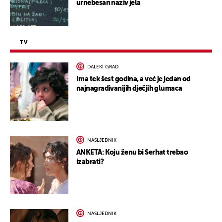
urnebesan naziv jela
TV
DALEKI GRAD
Ima tek šest godina, a već je jedan od
najnagrađivanijih dječjih glumaca
NASLJEDNIK
ANKETA: Koju ženu bi Serhat trebao
izabrati?
NASLJEDNIK