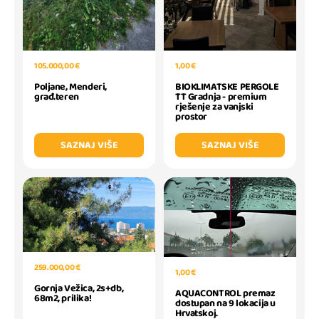
105.000,00 €
1,00 €
Poljane, Menderi,
BIOKLIMATSKE PERGOLE
građ.teren
TT Gradnja - premium
rješenje za vanjski
prostor
SAZNAJ VIŠE
SAZNAJ VIŠE
259.000,00 €
1,00 €
Gornja Vežica, 2s+db,
AQUACONTROL premaz
68m2, prilika!
dostupan na 9 lokacija u
Hrvatskoj.