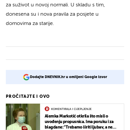
za suživot u novoj normali. U skladu s tim,
donesena su i nova pravila za posjete u
domovima za starije.
Dodajte DNEVNIK.hr u omiljeni Google izvor
PROČITAJTE I OVO
KOMENTIRALA I CIJEPLJENJE
Alemka Markotić otkrila što misli o
uvođenju propusnica. Ima poruku i za
blagdane: "Trebamo širiti ljubav, a ne