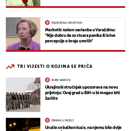
poslati viruse"
RAZMJENA ISKUSTAVA
Markotić nakon sastanka u Varaždinu:
''Nije dobro da se stvara panika ili krive
percepcije o broju umrlih''
TRI VIJESTI O KOJIMA SE PRIČA
BURE BARUTA
Ukrajinski stručnjak upozorava na novu
prijetnju: Ovaj grad u BiH-u bi mogao biti
žarište
DRAMA U RIJECI
Urušio se balkon kuće, na njemu bile dvije