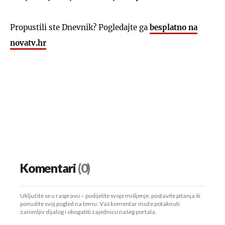
Propustili ste Dnevnik? Pogledajte ga
besplatno na
novatv.hr
Komentari
(0)
Uključite se u raspravu – podijelite svoje mišljenje, postavite pitanja ili
ponudite svoj pogled na temu. Vaš komentar može potaknuti
zanimljiv dijalog i obogatiti zajednicu našeg portala.