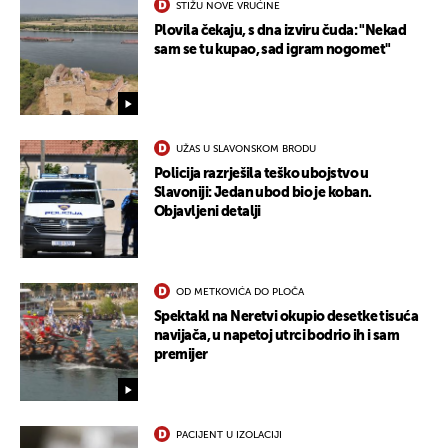
STIŽU NOVE VRUĆINE
Plovila čekaju, s dna izviru čuda: "Nekad
sam se tu kupao, sad igram nogomet"
UŽAS U SLAVONSKOM BRODU
Policija razrješila teško ubojstvo u
Slavoniji: Jedan ubod bio je koban.
Objavljeni detalji
OD METKOVIĆA DO PLOČA
Spektakl na Neretvi okupio desetke tisuća
navijača, u napetoj utrci bodrio ih i sam
premijer
PACIJENT U IZOLACIJI