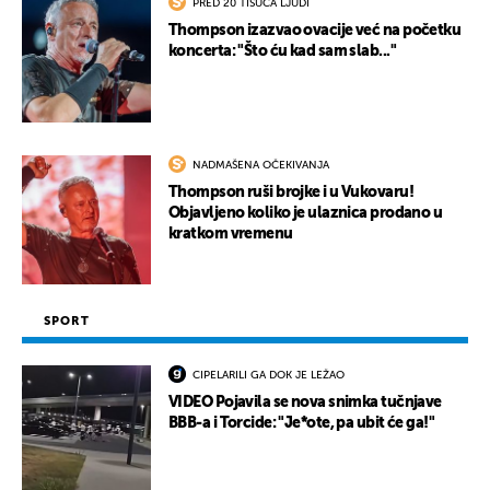
PRED 20 TISUĆA LJUDI
Thompson izazvao ovacije već na početku
koncerta: "Što ću kad sam slab..."
NADMAŠENA OČEKIVANJA
Thompson ruši brojke i u Vukovaru!
Objavljeno koliko je ulaznica prodano u
kratkom vremenu
SPORT
CIPELARILI GA DOK JE LEŽAO
VIDEO Pojavila se nova snimka tučnjave
BBB-a i Torcide: "Je*ote, pa ubit će ga!"