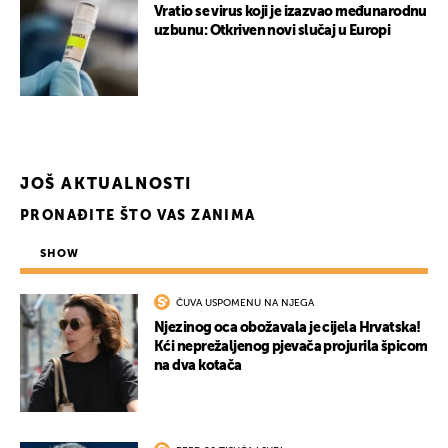
Vratio se virus koji je izazvao međunarodnu
uzbunu: Otkriven novi slučaj u Europi
JOŠ AKTUALNOSTI
PRONAĐITE ŠTO VAS ZANIMA
SHOW
ČUVA USPOMENU NA NJEGA
Njezinog oca obožavala je cijela Hrvatska!
Kći neprežaljenog pjevača projurila špicom
na dva kotača