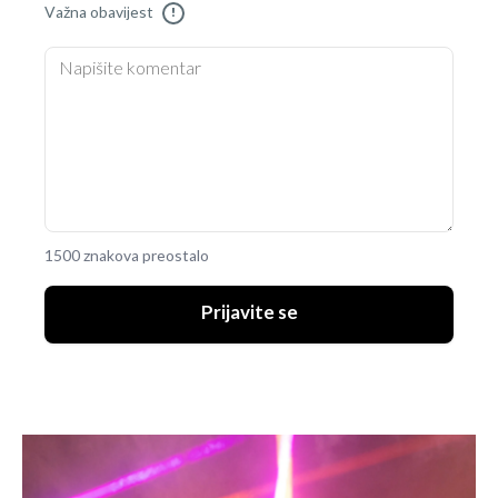
Važna obavijest
!
1500 znakova preostalo
Prijavite se