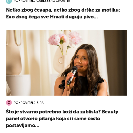
POKROVITELJ CARLSBERG CROATIA
Netko zbog ćevapa, netko zbog drške za motiku:
Evo zbog čega sve Hrvati duguju pivo...
POKROVITELJ BIPA
Što je stvarno potrebno koži da zablista? Beauty
panel otvorio pitanja koja si i same često
postavljamo...