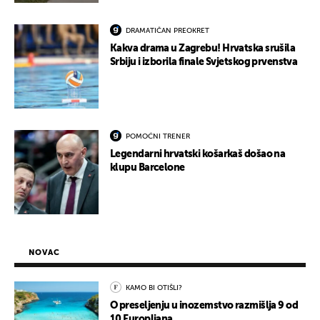
DRAMATIČAN PREOKRET
Kakva drama u Zagrebu! Hrvatska srušila
Srbiju i izborila finale Svjetskog prvenstva
POMOĆNI TRENER
Legendarni hrvatski košarkaš došao na
klupu Barcelone
NOVAC
KAMO BI OTIŠLI?
O preseljenju u inozemstvo razmišlja 9 od
10 Europljana