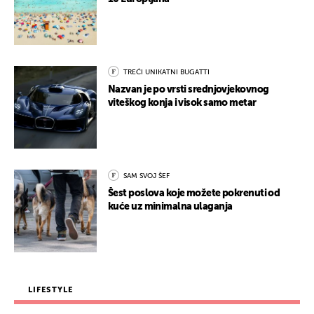
TREĆI UNIKATNI BUGATTI
Nazvan je po vrsti srednjovjekovnog
viteškog konja i visok samo metar
SAM SVOJ ŠEF
Šest poslova koje možete pokrenuti od
kuće uz minimalna ulaganja
LIFESTYLE