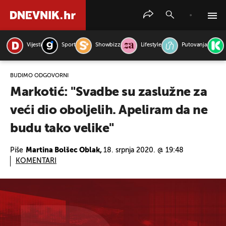
Vijesti
Sport
Showbizz
Lifestyle
Putovanja
PRETRAŽITE VIJESTI
BUDIMO ODGOVORNI
Markotić: "Svadbe su zaslužne za
veći dio oboljelih. Apeliram da ne
budu tako velike"
Piše
Martina Bolšec Oblak,
18. srpnja 2020. @ 19:48
KOMENTARI