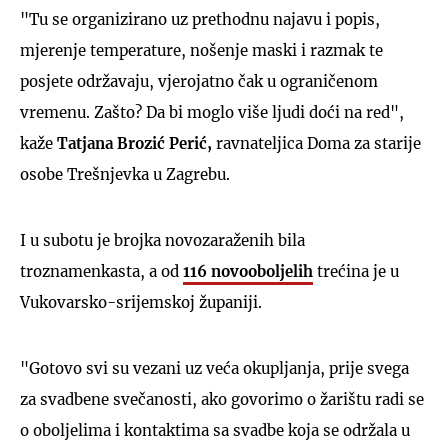
"Tu se organizirano uz prethodnu najavu i popis,
mjerenje temperature, nošenje maski i razmak te
posjete održavaju, vjerojatno čak u ograničenom
vremenu. Zašto? Da bi moglo više ljudi doći na red",
kaže
Tatjana Brozić Perić,
ravnateljica Doma za starije
osobe Trešnjevka u Zagrebu.
I u subotu je brojka novozaraženih bila
troznamenkasta, a od
116 novooboljelih
trećina je u
Vukovarsko-srijemskoj županiji.
"Gotovo svi su vezani uz veća okupljanja, prije svega
za svadbene svečanosti, ako govorimo o žarištu radi se
o oboljelima i kontaktima sa svadbe koja se održala u