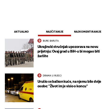
UKLJUČITE NOTIFIKACIJE
AKTUALNO
NAJČITANIJE
NAJKOMENTIRANIJE
BURE BARUTA
Ukrajinski stručnjak upozorava na novu
prijetnju: Ovaj grad u BiH-u bi mogao biti
žarište
DRAMA U RIJECI
Urušio se balkon kuće, na njemu bile dvije
osobe: "Život im je visio o koncu"