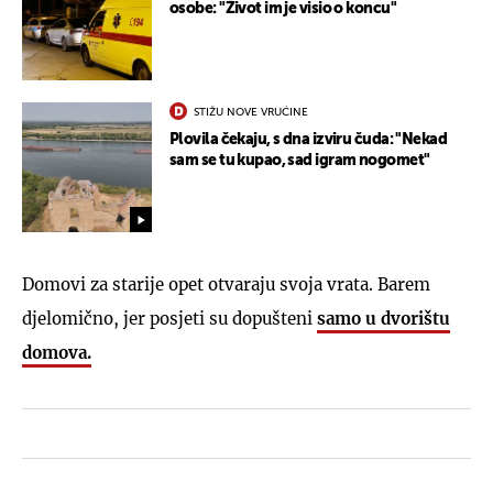
osobe: "Život im je visio o koncu"
STIŽU NOVE VRUĆINE
Plovila čekaju, s dna izviru čuda: "Nekad
sam se tu kupao, sad igram nogomet"
Domovi za starije opet otvaraju svoja vrata. Barem
djelomično, jer posjeti su dopušteni
samo u dvorištu
domova.