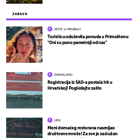
ZABAVA
JESTE LI PROBALI?
Turisticu oduševila ponuda u Primoštenu:
"Oni su puno pametniji od nas"
ZANIMLJIVO
Registracija iz SAD-a postala hit u
Hrvatskoj! Pogledajte zašto
UPS!
Meni domaćeg restorana nasmijao
društvene mreže! Za sve je zaslužan