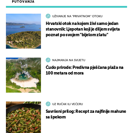
PUTOVANJA
UŽIVANJE NA "PRIVATNOM" OTOKU
Hrvatski otok na kojem živi samo jedan
stanovnik: Ljepotan koji je diljem svijeta
poznat po svojem "bijelom zlatu"
NAJMANJA NA SVIJETU
Čudo prirode: Predivna pješčana plaža na
100 metara od mora
UZ RUČAK ILI VEČERU
Savršeni prilog: Recept za najfinije mahune
sa špekom