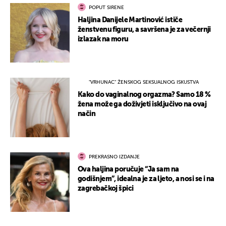
POPUT SIRENE
Haljina Danijele Martinović ističe
ženstvenu figuru, a savršena je za večernji
izlazak na moru
"VRHUNAC" ŽENSKOG SEKSUALNOG ISKUSTVA
Kako do vaginalnog orgazma? Samo 18 %
žena može ga doživjeti isključivo na ovaj
način
PREKRASNO IZDANJE
Ova haljina poručuje “Ja sam na
godišnjem”, idealna je za ljeto, a nosi se i na
zagrebačkoj špici