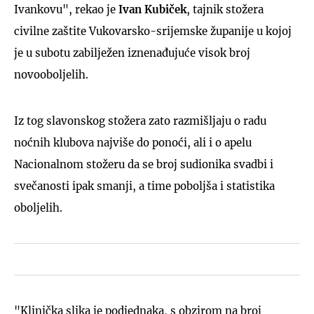
Ivankovu", rekao je
Ivan Kubiček
, tajnik stožera
civilne zaštite Vukovarsko-srijemske županije u kojoj
je u subotu zabilježen iznenađujuće visok broj
novooboljelih.
Iz tog slavonskog stožera zato razmišljaju o radu
noćnih klubova najviše do ponoći, ali i o apelu
Nacionalnom stožeru da se broj sudionika svadbi i
svečanosti ipak smanji, a time poboljša i statistika
oboljelih.
"Klinička slika je podjednaka, s obzirom na broj