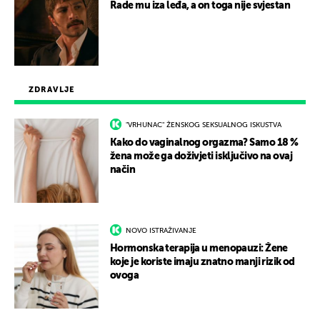
Rade mu iza leđa, a on toga nije svjestan
ZDRAVLJE
"VRHUNAC" ŽENSKOG SEKSUALNOG ISKUSTVA
Kako do vaginalnog orgazma? Samo 18 %
žena može ga doživjeti isključivo na ovaj
način
NOVO ISTRAŽIVANJE
Hormonska terapija u menopauzi: Žene
koje je koriste imaju znatno manji rizik od
ovoga