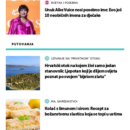
RIJETKA I POSEBNA
Unuk Alke Vuice nosi posebno ime: Evo još
10 neobičnih imena za dječake
PUTOVANJA
UŽIVANJE NA "PRIVATNOM" OTOKU
Hrvatski otok na kojem živi samo jedan
stanovnik: Ljepotan koji je diljem svijeta
poznat po svojem "bijelom zlatu"
MA, SAVRŠENSTVO!
Kolač s limunom i sirom: Recept za
božanstvenu slasticu koja se topi u ustima