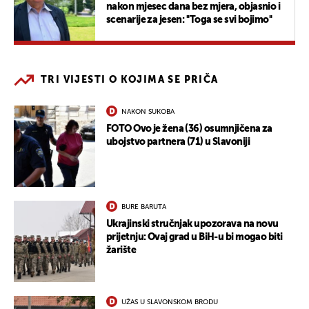
nakon mjesec dana bez mjera, objasnio i
scenarije za jesen: ''Toga se svi bojimo''
TRI VIJESTI O KOJIMA SE PRIČA
NAKON SUKOBA
FOTO Ovo je žena (36) osumnjičena za
ubojstvo partnera (71) u Slavoniji
BURE BARUTA
Ukrajinski stručnjak upozorava na novu
prijetnju: Ovaj grad u BiH-u bi mogao biti
žarište
UŽAS U SLAVONSKOM BRODU