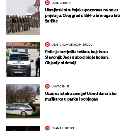
BURE BARUTA
Ukrajinski stručnjak upozorava na novu
prijetnju: Ovaj grad u BiH-u bi mogao biti
žarište
UŽAS U SLAVONSKOM BRODU
Policija razrješila teško ubojstvo u
Slavoniji: Jedan ubod bio je koban.
Objavljeni detalji
UHVAĆEN JE
Užas na istoku zemlje! Usred dana izbo
muškarca u parku i pobjegao
DRAMA U RIJECI