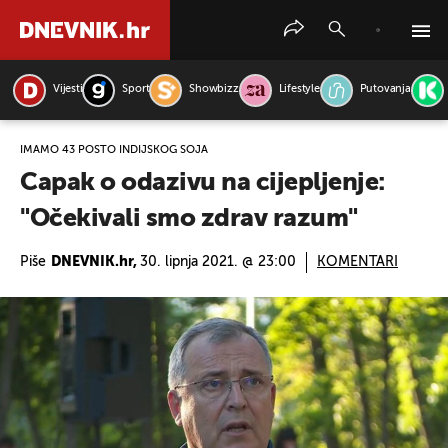
Vijesti
Sport
Showbizz
Lifestyle
Putovanja
PRETRAŽITE VIJESTI
IMAMO 43 POSTO INDIJSKOG SOJA
Capak o odazivu na cijepljenje:
"Očekivali smo zdrav razum"
Piše
DNEVNIK.hr,
30. lipnja 2021. @ 23:00
KOMENTARI