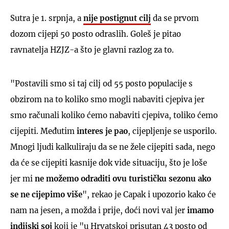
Sutra je 1. srpnja, a
nije postignut cilj
da se prvom
dozom cijepi 50 posto odraslih. Goleš je pitao
ravnatelja HZJZ-a što je glavni razlog za to.
"Postavili smo si taj cilj od 55 posto populacije s
obzirom na to koliko smo mogli nabaviti cjepiva jer
smo računali koliko ćemo nabaviti cjepiva, toliko ćemo
cijepiti. Međutim
interes je pao
, cijepljenje se usporilo.
Mnogi ljudi kalkuliraju da se ne žele cijepiti sada, nego
da će se cijepiti kasnije dok vide situaciju, što je loše
jer mi
ne možemo odraditi ovu turističku sezonu ako
se ne cijepimo više
", rekao je Capak i upozorio kako će
nam na jesen, a možda i prije, doći novi val jer
imamo
indijski soj
koji je "u Hrvatskoj prisutan 43 posto od