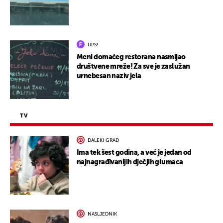
UPS!
Meni domaćeg restorana nasmijao
društvene mreže! Za sve je zaslužan
urnebesan naziv jela
TV
DALEKI GRAD
Ima tek šest godina, a već je jedan od
najnagrađivanijih dječjih glumaca
NASLJEDNIK