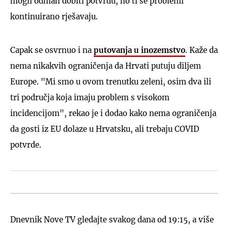
mogli odmah dobiti potvrdu, no ti se problemi
kontinuirano rješavaju.
Capak se osvrnuo i na
putovanja u inozemstvo
. Kaže da
nema nikakvih ograničenja da Hrvati putuju diljem
Europe. "Mi smo u ovom trenutku zeleni, osim dva ili
tri područja koja imaju problem s visokom
incidencijom", rekao je i dodao kako nema ograničenja
da gosti iz EU dolaze u Hrvatsku, ali trebaju COVID
potvrde.
Dnevnik Nove TV gledajte svakog dana od 19:15, a više