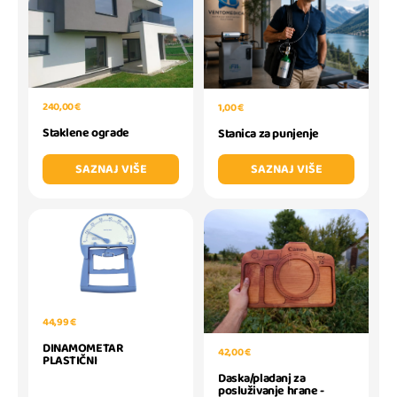
240,00 €
1,00 €
Staklene ograde
Stanica za punjenje
SAZNAJ VIŠE
SAZNAJ VIŠE
44,99 €
DINAMOMETAR
42,00 €
PLASTIČNI
Daska/pladanj za
posluživanje hrane -