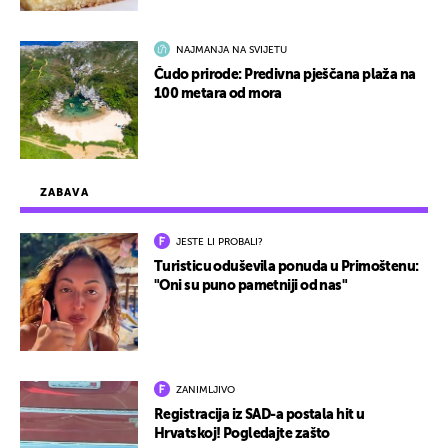
NAJMANJA NA SVIJETU
Čudo prirode: Predivna pješčana plaža na
100 metara od mora
ZABAVA
JESTE LI PROBALI?
Turisticu oduševila ponuda u Primoštenu:
"Oni su puno pametniji od nas"
ZANIMLJIVO
Registracija iz SAD-a postala hit u
Hrvatskoj! Pogledajte zašto