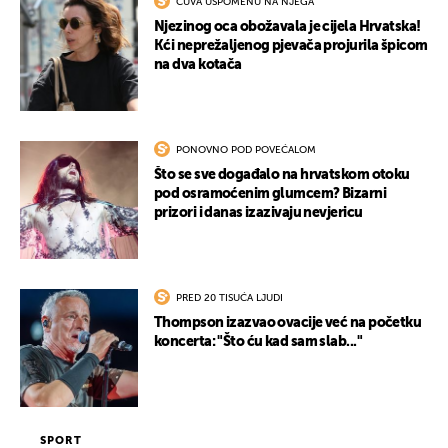
ČUVA USPOMENU NA NJEGA
Njezinog oca obožavala je cijela Hrvatska!
Kći neprežaljenog pjevača projurila špicom
na dva kotača
PONOVNO POD POVEĆALOM
Što se sve događalo na hrvatskom otoku
pod osramoćenim glumcem? Bizarni
prizori i danas izazivaju nevjericu
PRED 20 TISUĆA LJUDI
Thompson izazvao ovacije već na početku
koncerta: "Što ću kad sam slab..."
SPORT