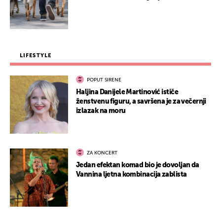
LIFESTYLE
POPUT SIRENE
Haljina Danijele Martinović ističe
ženstvenu figuru, a savršena je za večernji
izlazak na moru
ZA KONCERT
Jedan efektan komad bio je dovoljan da
Vannina ljetna kombinacija zablista