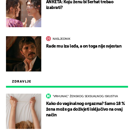
ANKETA: Koju ženu bi Serhat trebao
izabrati?
NASLJEDNIK
Rade mu iza leđa, a on toga nije svjestan
ZDRAVLJE
"VRHUNAC" ŽENSKOG SEKSUALNOG ISKUSTVA
Kako do vaginalnog orgazma? Samo 18 %
žena može ga doživjeti isključivo na ovaj
način