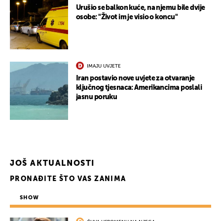
Urušio se balkon kuće, na njemu bile dvije
osobe: "Život im je visio o koncu"
IMAJU UVJETE
Iran postavio nove uvjete za otvaranje
ključnog tjesnaca: Amerikancima poslali
jasnu poruku
JOŠ AKTUALNOSTI
PRONAĐITE ŠTO VAS ZANIMA
SHOW