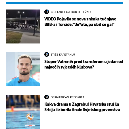
CIPELARILI GA DOK JE LEŽAO
VIDEO Pojavila se nova snimka tučnjave
BBB-a i Torcide: "Je*ote, pa ubit će ga!"
STIŽE KAPETANU?
Stoper Vatrenih pred transferom u jedan od
najvećih svjetskih klubova?
DRAMATIČAN PREOKRET
Kakva drama u Zagrebu! Hrvatska srušila
Srbiju i izborila finale Svjetskog prvenstva