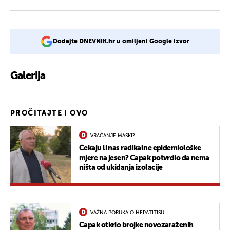
Dodajte DNEVNIK.hr u omiljeni Google izvor
Galerija
2
PROČITAJTE I OVO
VRAĆANJE MASKI?
Čekaju li nas radikalne epidemiološke
mjere na jesen? Capak potvrdio da nema
ništa od ukidanja izolacije
VAŽNA PORUKA O HEPATITISU
Capak otkrio brojke novozaraženih