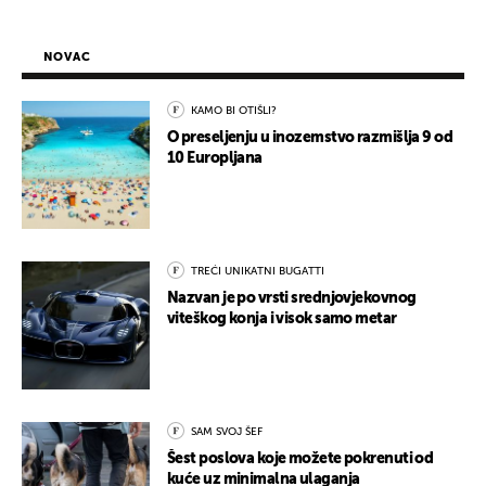
NOVAC
KAMO BI OTIŠLI?
O preseljenju u inozemstvo razmišlja 9 od
10 Europljana
TREĆI UNIKATNI BUGATTI
Nazvan je po vrsti srednjovjekovnog
viteškog konja i visok samo metar
SAM SVOJ ŠEF
Šest poslova koje možete pokrenuti od
kuće uz minimalna ulaganja