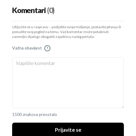
Komentari
(0)
Uključite se u raspravu – podijelite svoje mišljenje, postavite pitanja ili
ponudite svoj pogled na temu. Vaš komentar može potaknuti
zanimljiv dijalog i obogatiti zajednicu našeg portala.
Važna obavijest
!
1500 znakova preostalo
Prijavite se