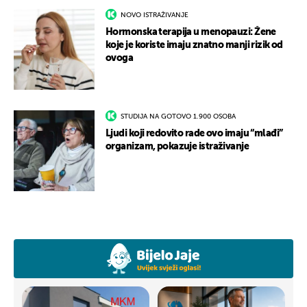
NOVO ISTRAŽIVANJE
Hormonska terapija u menopauzi: Žene
koje je koriste imaju znatno manji rizik od
ovoga
STUDIJA NA GOTOVO 1.900 OSOBA
Ljudi koji redovito rade ovo imaju “mlađi”
organizam, pokazuje istraživanje