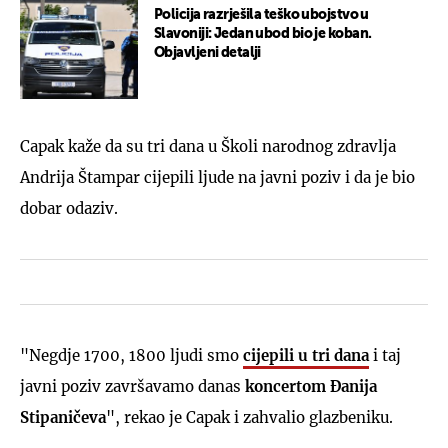
Policija razrješila teško ubojstvo u
Slavoniji: Jedan ubod bio je koban.
Objavljeni detalji
Capak kaže da su tri dana u Školi narodnog zdravlja
Andrija Štampar cijepili ljude na javni poziv i da je bio
dobar odaziv.
"Negdje 1700, 1800 ljudi smo
cijepili u tri dana
i taj
javni poziv završavamo danas
koncertom Đanija
Stipaničeva
", rekao je Capak i zahvalio glazbeniku.