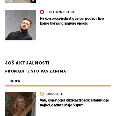
NEOČEKIVAN POREDAK
Nakon prosvjeda stigli novi podaci: Evo
kome Ukrajinci najviše vjeruju
JOŠ AKTUALNOSTI
PRONAĐITE ŠTO VAS ZANIMA
SHOW
"UUUUUUFFFF"
Vau, koje noge! Ružičasti badić istaknuo je
najbolje adute Maje Šuput