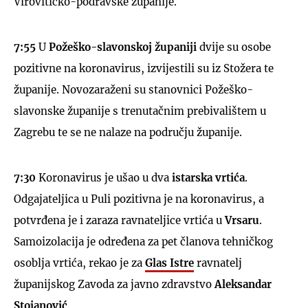
Virovitičko-podravske županije.
7:55
U
Požeško-slavonskoj županiji
dvije su osobe
pozitivne na koronavirus, izvijestili su iz Stožera te
županije. Novozaraženi su stanovnici Požeško-
slavonske županije s trenutačnim prebivalištem u
Zagrebu te se ne nalaze na području županije.
7:30
Koronavirus je ušao u dva
istarska vrtića
.
Odgajateljica u Puli pozitivna je na koronavirus, a
potvrđena je i zaraza ravnateljice vrtića u
Vrsaru
.
Samoizolacija je određena za pet članova tehničkog
osoblja vrtića, rekao je za
Glas Istre
ravnatelj
županijskog Zavoda za javno zdravstvo
Aleksandar
Stojanović
.