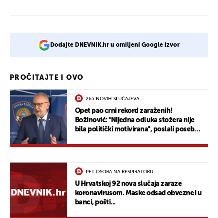
Dodajte DNEVNIK.hr u omiljeni Google izvor
PROČITAJTE I OVO
265 NOVIH SLUČAJEVA
Opet pao crni rekord zaraženih!
Božinović: ''Nijedna odluka stožera nije
bila politički motivirana'', poslali poseban
apel mladima
PET OSOBA NA RESPIRATORU
U Hrvatskoj 92 nova slučaja zaraze
koronavirusom. Maske odsad obvezne i u
banci, pošti...