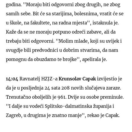
godina. ''Moraju biti odgovorni zbog drugih, ne zbog
samih sebe. Bit će sa starijima, bolesnima, vratit će se
u škole, na fakultete, na radna mjesta'', istaknula je.
Kaže da se ne moraju potpuno odreći zabave, ali da
trebaju biti odgovorni. ''Molim mlade, koji su uvijek i
svugdje bili predvodnici u dobrim stvarima, da nam
pomognu da obuzdamo te brojke'', apelirala je.
14:04
Ravnatelj HZJZ-a
Krunsolav Capak
izvijestio je
da je u posljednja 24 sata 208 novih slučajeva zaraze.
Trenutačno oboljelih je 961. Dvije su osobe preminule.
''I dalje su vodeći Splitsko-dalmatinska županija i
Zagreb, u drugima je znatno manje'', rekao je Capak.