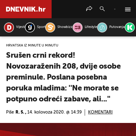
Vijesti
Sport
Showbizz
Lifestyle
Putovanja
PRETRAŽITE VIJESTI
HRVATSKA IZ MINUTE U MINUTU
Srušen crni rekord!
Novozaraženih 208, dvije osobe
preminule. Poslana posebna
poruka mladima: ''Ne morate se
potpuno odreći zabave, ali...''
Piše
R. S. ,
14. kolovoza 2020. @ 14:39
KOMENTARI