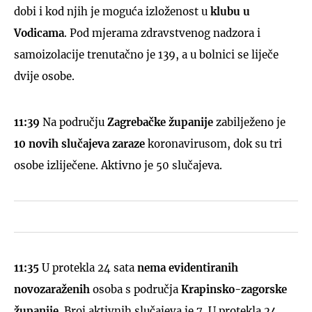
dobi i kod njih je moguća izloženost u
klubu u
Vodicama
. Pod mjerama zdravstvenog nadzora i
samoizolacije trenutačno je 139, a u bolnici se liječe
dvije osobe.
11:39
Na području
Zagrebačke županije
zabilježeno je
10 novih slučajeva zaraze
koronavirusom, dok su tri
osobe izliječene. Aktivno je 50 slučajeva.
11:35
U protekla 24 sata
nema evidentiranih
novozaraženih
osoba s područja
Krapinsko-zagorske
županije
. Broj aktivnih slučajeva je 7. U protekla 24