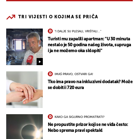
TRI VIJESTI O KOJIMA SE PRIČA
"I DALJE SU PLESALI, VRIŠTALI..."
Turisti mu zapalili apartman: "U 30 minuta
nestalo je 50 godina našeg života, supruga
i ja ne možemo oka sklopiti"
IMAŠ PRAVO, OSTVARI GA!
Tko ima pravo na inkluzivni dodatak? Može
se dobiti i 720 eura
KAKO GA SIGURNO PROMATRATI?
Ne propustite prizor koji se ne viđa često:
Nebo sprema pravi spektakl