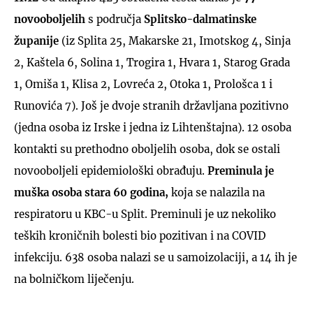
novooboljelih
s područja
Splitsko-dalmatinske
županije
(iz Splita 25, Makarske 21, Imotskog 4, Sinja
2, Kaštela 6, Solina 1, Trogira 1, Hvara 1, Starog Grada
1, Omiša 1, Klisa 2, Lovreća 2, Otoka 1, Prološca 1 i
Runovića 7).
Još je dvoje stranih državljana pozitivno
(jedna osoba iz Irske i jedna iz Lihtenštajna). 12 osoba
kontakti su prethodno oboljelih osoba, dok se ostali
novooboljeli epidemiološki obrađuju.
Preminula je
muška osoba stara 60 godina,
koja se nalazila na
respiratoru u KBC-u Split. Preminuli je uz nekoliko
teških kroničnih bolesti bio pozitivan i na COVID
infekciju. 638 osoba nalazi se u samoizolaciji, a 14 ih je
na bolničkom liječenju.