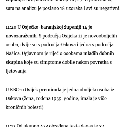
sata na analizu je poslano 18 uzoraka i svi su negativni.
11:20
U
Osječko-baranjskoj županiji
14 je
novozaraženih
. S područja Osijeka 11 je novooboljelih
osoba, dvije su s područja Đakova i jedna s područja
Našica. Uglavnom je riječ o osobama
mlađih dobnih
skupina
koje su simptome dobile nakon povratka s
ljetovanja.
U KBC-u Osijek
preminula
je jedna oboljela osoba iz
Đakova (žena, rođena 1939. godine, imala je više
kroničnih bolesti).
11:12
Od ukupno 423 obrađena testa danas je
77