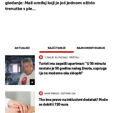
gledanje: Mali uređaj koji je još jednom oživio
trenutke s ple...
AKTUALNO
NAJČITANIJE
NAJKOMENTIRANIJE
"I DALJE SU PLESALI, VRIŠTALI..."
Turisti mu zapalili apartman: "U 30 minuta
nestalo je 50 godina našeg života, supruga
i ja ne možemo oka sklopiti"
IMAŠ PRAVO, OSTVARI GA!
Tko ima pravo na inkluzivni dodatak? Može
se dobiti i 720 eura