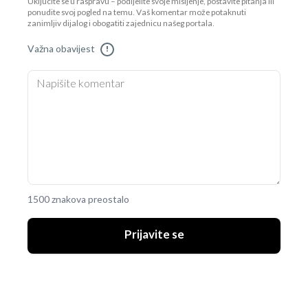
Uključite se u raspravu – podijelite svoje mišljenje, postavite pitanja ili
ponudite svoj pogled na temu. Vaš komentar može potaknuti
zanimljiv dijalog i obogatiti zajednicu našeg portala.
Važna obavijest
!
1500 znakova preostalo
Prijavite se