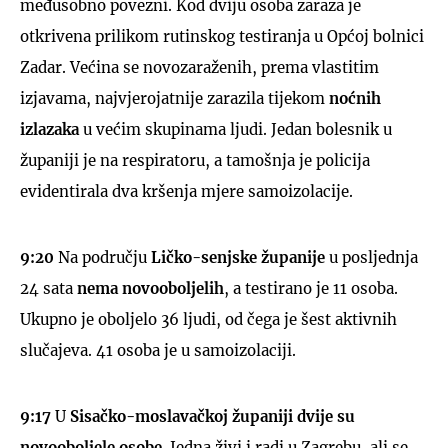
međusobno povezni. Kod dviju osoba zaraza je
otkrivena prilikom rutinskog testiranja u Općoj bolnici
Zadar. Većina se novozaraženih, prema vlastitim
izjavama, najvjerojatnije zarazila tijekom
noćnih
izlazaka
u većim skupinama ljudi. Jedan bolesnik u
županiji je na respiratoru, a tamošnja je policija
evidentirala dva kršenja mjere samoizolacije.
9:20
Na području
Ličko-senjske županije
u posljednja
24 sata
nema novooboljelih
, a testirano je 11 osoba.
Ukupno je oboljelo 36 ljudi, od čega je šest aktivnih
slučajeva. 41 osoba je u samoizolaciji.
9:17
U
Sisačko-moslavačkoj županiji
dvije su
novooboljele osobe
. Jedna živi i radi u Zagrebu, ali se