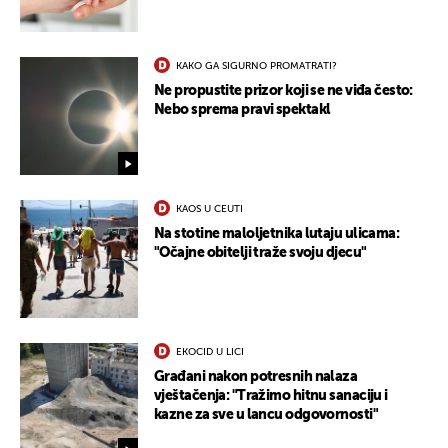
KAKO GA SIGURNO PROMATRATI?
Ne propustite prizor koji se ne viđa često:
Nebo sprema pravi spektakl
KAOS U CEUTI
Na stotine maloljetnika lutaju ulicama:
"Očajne obitelji traže svoju djecu"
EKOCID U LICI
Građani nakon potresnih nalaza
vještačenja: "Tražimo hitnu sanaciju i
kazne za sve u lancu odgovornosti"