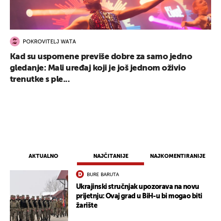
POKROVITELJ WATA
Kad su uspomene previše dobre za samo jedno
gledanje: Mali uređaj koji je još jednom oživio
trenutke s ple...
AKTUALNO
NAJČITANIJE
NAJKOMENTIRANIJE
BURE BARUTA
Ukrajinski stručnjak upozorava na novu
prijetnju: Ovaj grad u BiH-u bi mogao biti
žarište