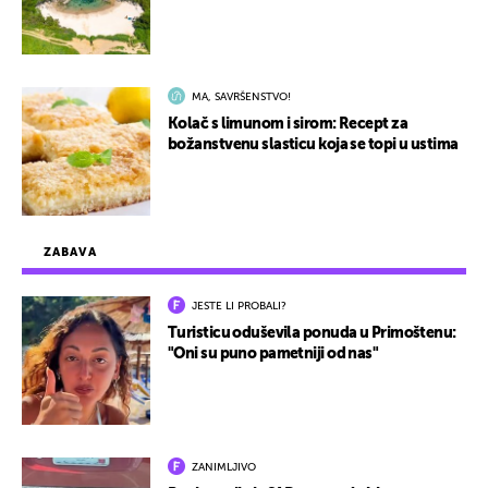
MA, SAVRŠENSTVO!
Kolač s limunom i sirom: Recept za
božanstvenu slasticu koja se topi u ustima
ZABAVA
JESTE LI PROBALI?
Turisticu oduševila ponuda u Primoštenu:
"Oni su puno pametniji od nas"
ZANIMLJIVO