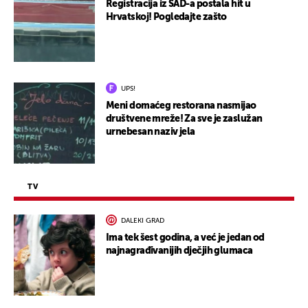
Registracija iz SAD-a postala hit u
Hrvatskoj! Pogledajte zašto
UPS!
Meni domaćeg restorana nasmijao
društvene mreže! Za sve je zaslužan
urnebesan naziv jela
TV
DALEKI GRAD
Ima tek šest godina, a već je jedan od
najnagrađivanijih dječjih glumaca