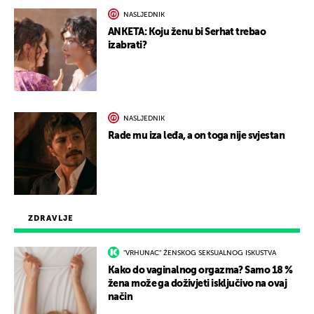
NASLJEDNIK
ANKETA: Koju ženu bi Serhat trebao
izabrati?
NASLJEDNIK
Rade mu iza leđa, a on toga nije svjestan
ZDRAVLJE
"VRHUNAC" ŽENSKOG SEKSUALNOG ISKUSTVA
Kako do vaginalnog orgazma? Samo 18 %
žena može ga doživjeti isključivo na ovaj
način