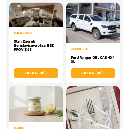
160.000,00 €
Stan: Zagreb
Berislavićeva ulica, BEZ
PROVIZIJE!
24.000,00 €
Ford Ranger DBL CAB 4X4
XL
SAZNAJ VIŠE
SAZNAJ VIŠE
10,00 €