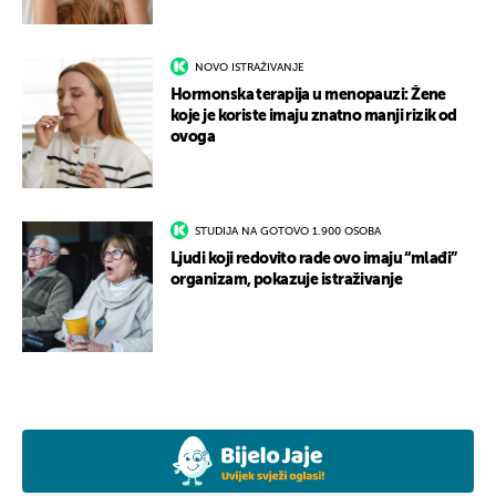
NOVO ISTRAŽIVANJE
Hormonska terapija u menopauzi: Žene
koje je koriste imaju znatno manji rizik od
ovoga
STUDIJA NA GOTOVO 1.900 OSOBA
Ljudi koji redovito rade ovo imaju “mlađi”
organizam, pokazuje istraživanje