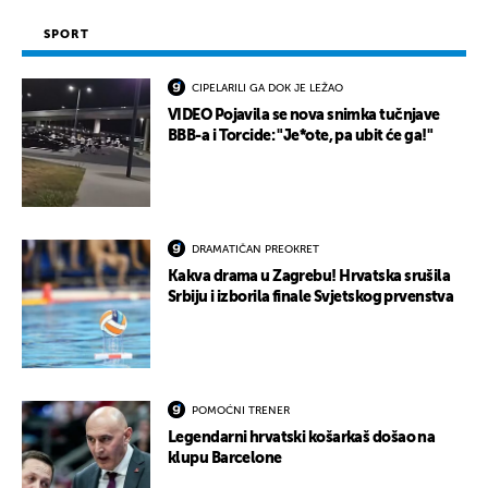
SPORT
CIPELARILI GA DOK JE LEŽAO
VIDEO Pojavila se nova snimka tučnjave
BBB-a i Torcide: "Je*ote, pa ubit će ga!"
DRAMATIČAN PREOKRET
Kakva drama u Zagrebu! Hrvatska srušila
Srbiju i izborila finale Svjetskog prvenstva
POMOĆNI TRENER
Legendarni hrvatski košarkaš došao na
klupu Barcelone