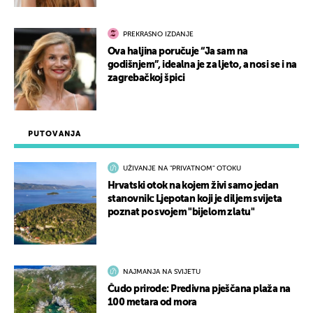
PREKRASNO IZDANJE
Ova haljina poručuje “Ja sam na
godišnjem”, idealna je za ljeto, a nosi se i na
zagrebačkoj špici
PUTOVANJA
UŽIVANJE NA "PRIVATNOM" OTOKU
Hrvatski otok na kojem živi samo jedan
stanovnik: Ljepotan koji je diljem svijeta
poznat po svojem "bijelom zlatu"
NAJMANJA NA SVIJETU
Čudo prirode: Predivna pješčana plaža na
100 metara od mora