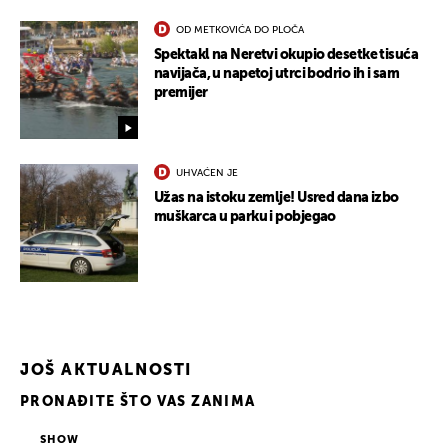
OD METKOVIĆA DO PLOČA
Spektakl na Neretvi okupio desetke tisuća
navijača, u napetoj utrci bodrio ih i sam
premijer
UHVAĆEN JE
Užas na istoku zemlje! Usred dana izbo
muškarca u parku i pobjegao
JOŠ AKTUALNOSTI
PRONAĐITE ŠTO VAS ZANIMA
SHOW