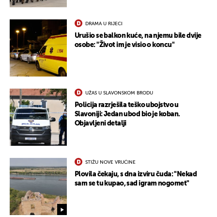
DRAMA U RIJECI
Urušio se balkon kuće, na njemu bile dvije
osobe: "Život im je visio o koncu"
UŽAS U SLAVONSKOM BRODU
Policija razrješila teško ubojstvo u
Slavoniji: Jedan ubod bio je koban.
Objavljeni detalji
STIŽU NOVE VRUĆINE
Plovila čekaju, s dna izviru čuda: "Nekad
sam se tu kupao, sad igram nogomet"