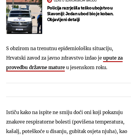
UŽAS U SLAVONSKOM BRODU
Policija razrješila teško ubojstvo u
Slavoniji: Jedan ubod bio je koban.
Objavljeni detalji
S obzirom na trenutnu epidemiološku situaciju,
Hrvatski zavod za javno zdravstvo izdao je
upute za
provedbu državne mature
u jesenskom roku.
Ističu kako na ispite ne smiju doći oni koji pokazuju
znakove respiratorne bolesti (povišena temperatura,
kašalj, poteškoće u disanju, gubitak osjeta njuha), kao