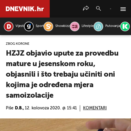
Vijesti
Sport
Showbizz
Lifestyle
Putovanja
PRETRAŽITE VIJESTI
ZBOG KORONE
HZJZ objavio upute za provedbu
mature u jesenskom roku,
objasnili i što trebaju učiniti oni
kojima je određena mjera
samoizolacije
Piše
D.B.,
12. kolovoza 2020. @ 15:41
KOMENTARI