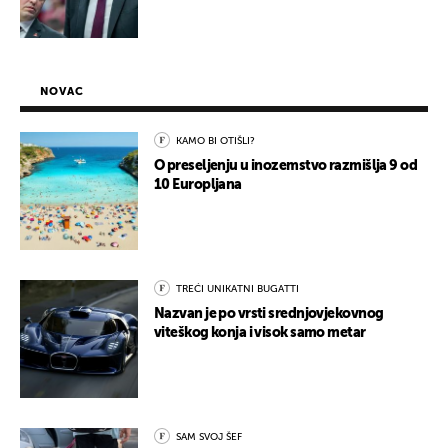
NOVAC
KAMO BI OTIŠLI?
O preseljenju u inozemstvo razmišlja 9 od
10 Europljana
TREĆI UNIKATNI BUGATTI
Nazvan je po vrsti srednjovjekovnog
viteškog konja i visok samo metar
SAM SVOJ ŠEF