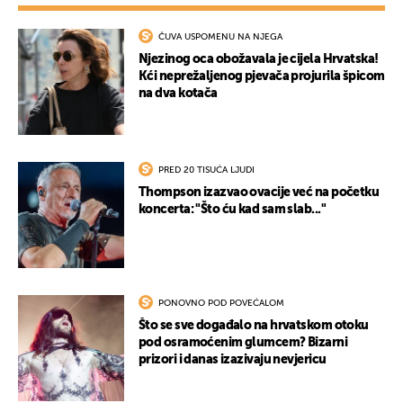
ČUVA USPOMENU NA NJEGA
Njezinog oca obožavala je cijela Hrvatska!
Kći neprežaljenog pjevača projurila špicom
na dva kotača
PRED 20 TISUĆA LJUDI
Thompson izazvao ovacije već na početku
koncerta: "Što ću kad sam slab..."
PONOVNO POD POVEĆALOM
Što se sve događalo na hrvatskom otoku
pod osramoćenim glumcem? Bizarni
prizori i danas izazivaju nevjericu