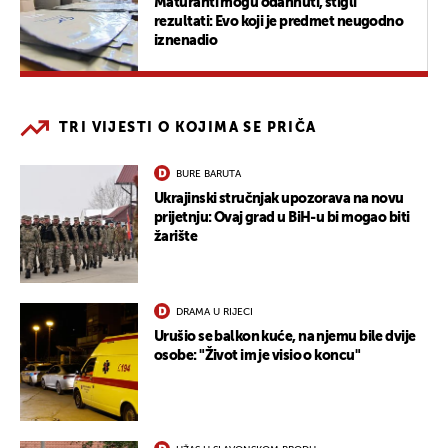
Maturanti mogu odahnuti, stigli
rezultati: Evo koji je predmet neugodno
iznenadio
TRI VIJESTI O KOJIMA SE PRIČA
BURE BARUTA
Ukrajinski stručnjak upozorava na novu
prijetnju: Ovaj grad u BiH-u bi mogao biti
žarište
DRAMA U RIJECI
Urušio se balkon kuće, na njemu bile dvije
osobe: "Život im je visio o koncu"