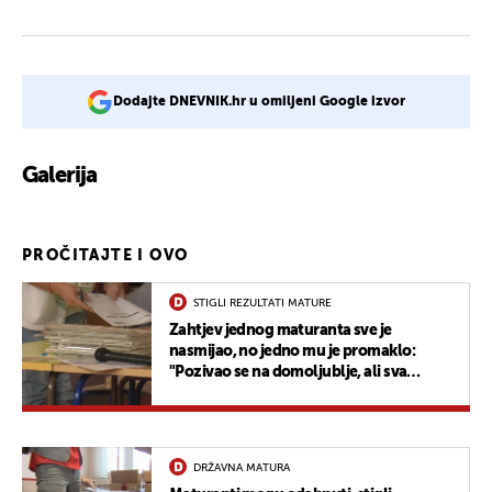
Dodajte DNEVNIK.hr u omiljeni Google izvor
Galerija
PROČITAJTE I OVO
STIGLI REZULTATI MATURE
Zahtjev jednog maturanta sve je
nasmijao, no jedno mu je promaklo:
"Pozivao se na domoljublje, ali sva
sreća..."
DRŽAVNA MATURA