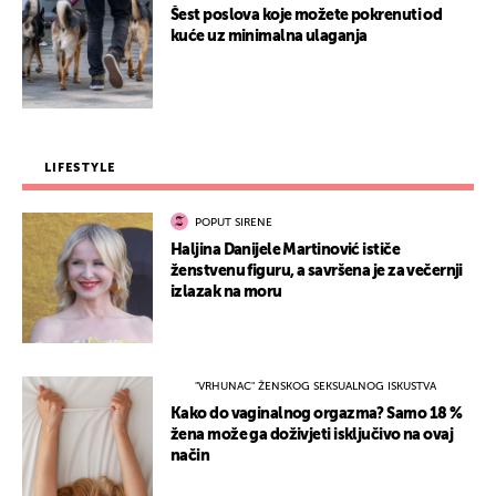
Šest poslova koje možete pokrenuti od
kuće uz minimalna ulaganja
LIFESTYLE
POPUT SIRENE
Haljina Danijele Martinović ističe
ženstvenu figuru, a savršena je za večernji
izlazak na moru
"VRHUNAC" ŽENSKOG SEKSUALNOG ISKUSTVA
Kako do vaginalnog orgazma? Samo 18 %
žena može ga doživjeti isključivo na ovaj
način