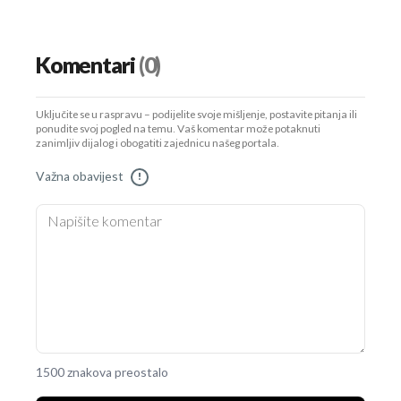
Komentari
(0)
Uključite se u raspravu – podijelite svoje mišljenje, postavite pitanja ili
ponudite svoj pogled na temu. Vaš komentar može potaknuti
zanimljiv dijalog i obogatiti zajednicu našeg portala.
Važna obavijest
!
1500 znakova preostalo