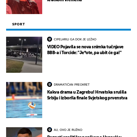
kratkom vremenu
SPORT
CIPELARILI GA DOK JE LEŽAO
VIDEO Pojavila se nova snimka tučnjave
BBB-a i Torcide: "Je*ote, pa ubit će ga!"
DRAMATIČAN PREOKRET
Kakva drama u Zagrebu! Hrvatska srušila
Srbiju i izborila finale Svjetskog prvenstva
AU, OVO JE RUŽNO