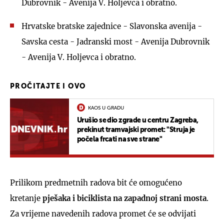
Dubrovnik - Avenija V. Holjevca i obratno.
Hrvatske bratske zajednice - Slavonska avenija -
Savska cesta - Jadranski most - Avenija Dubrovnik
- Avenija V. Holjevca i obratno.
PROČITAJTE I OVO
KAOS U GRADU
Urušio se dio zgrade u centru Zagreba,
prekinut tramvajski promet: "Struja je
počela frcati na sve strane"
Prilikom predmetnih radova bit će omogućeno
kretanje
pješaka i biciklista na zapadnoj strani mosta
.
Za vrijeme navedenih radova promet će se odvijati