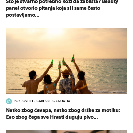
Što je stvarno potrebno koži da zablista? Beauty
panel otvorio pitanja koja si i same često
postavljamo...
POKROVITELJ CARLSBERG CROATIA
Netko zbog ćevapa, netko zbog drške za motiku:
Evo zbog čega sve Hrvati duguju pivo...