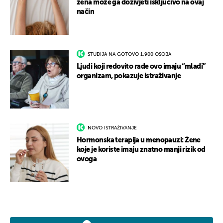
žena može ga doživjeti isključivo na ovaj
način
STUDIJA NA GOTOVO 1.900 OSOBA
Ljudi koji redovito rade ovo imaju “mlađi”
organizam, pokazuje istraživanje
NOVO ISTRAŽIVANJE
Hormonska terapija u menopauzi: Žene
koje je koriste imaju znatno manji rizik od
ovoga