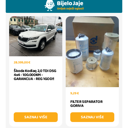
28.399,00 €
Škoda Kodiaq 2,0 TDI DSG
4x4 - 100.000KM -
GARANCIJA - REG 1GOD!!
9,29 €
FILTER SEPARATOR
GORIVA
SAZNAJ VIŠE
SAZNAJ VIŠE