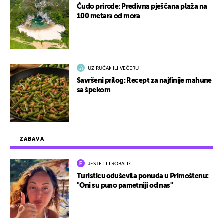
Čudo prirode: Predivna pješčana plaža na
100 metara od mora
UZ RUČAK ILI VEČERU
Savršeni prilog: Recept za najfinije mahune
sa špekom
ZABAVA
JESTE LI PROBALI?
Turisticu oduševila ponuda u Primoštenu:
"Oni su puno pametniji od nas"