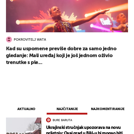
POKROVITELJ WATA
Kad su uspomene previše dobre za samo jedno
gledanje: Mali uređaj koji je još jednom oživio
trenutke s ple...
AKTUALNO
NAJČITANIJE
NAJKOMENTIRANIJE
BURE BARUTA
Ukrajinski stručnjak upozorava na novu
prijetnju: Ovaj grad u BiH-u bi mogao biti