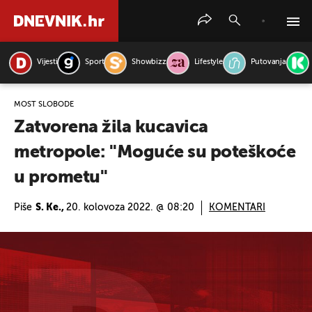
Vijesti
Sport
Showbizz
Lifestyle
Putovanja
PRETRAŽITE VIJESTI
MOST SLOBODE
Zatvorena žila kucavica
metropole: ''Moguće su poteškoće
u prometu''
Piše
S. Ke.,
20. kolovoza 2022. @ 08:20
KOMENTARI