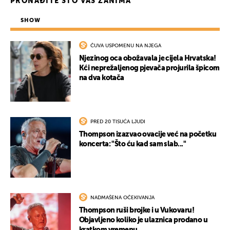
PRONAĐITE ŠTO VAS ZANIMA
SHOW
ČUVA USPOMENU NA NJEGA
Njezinog oca obožavala je cijela Hrvatska!
Kći neprežaljenog pjevača projurila špicom
na dva kotača
PRED 20 TISUĆA LJUDI
Thompson izazvao ovacije već na početku
koncerta: "Što ću kad sam slab..."
NADMAŠENA OČEKIVANJA
Thompson ruši brojke i u Vukovaru!
Objavljeno koliko je ulaznica prodano u