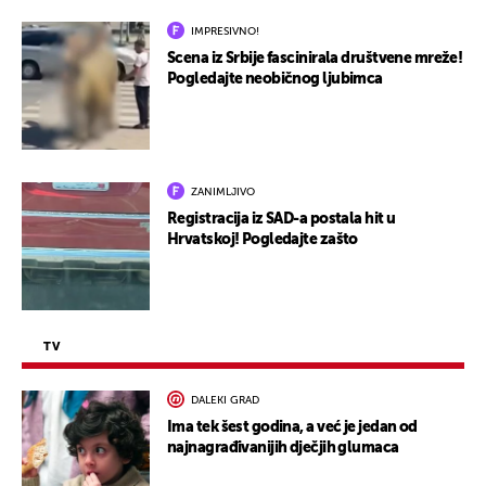
IMPRESIVNO!
Scena iz Srbije fascinirala društvene mreže!
Pogledajte neobičnog ljubimca
ZANIMLJIVO
Registracija iz SAD-a postala hit u
Hrvatskoj! Pogledajte zašto
TV
DALEKI GRAD
Ima tek šest godina, a već je jedan od
najnagrađivanijih dječjih glumaca