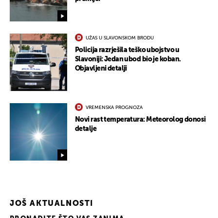
UŽAS U SLAVONSKOM BRODU
Policija razrješila teško ubojstvo u
Slavoniji: Jedan ubod bio je koban.
Objavljeni detalji
VREMENSKA PROGNOZA
UKLJUČITE NOTIFIKACIJE
Novi rast temperatura: Meteorolog donosi
detalje
JOŠ AKTUALNOSTI