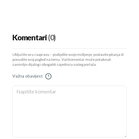
Komentari
(0)
Uključite se u raspravu – podijelite svoje mišljenje, postavite pitanja ili
ponudite svoj pogled na temu. Vaš komentar može potaknuti
zanimljiv dijalog i obogatiti zajednicu našeg portala.
Važna obavijest
!