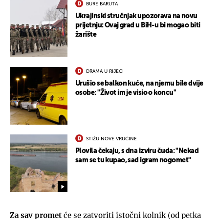
BURE BARUTA
Ukrajinski stručnjak upozorava na novu
prijetnju: Ovaj grad u BiH-u bi mogao biti
žarište
DRAMA U RIJECI
Urušio se balkon kuće, na njemu bile dvije
osobe: "Život im je visio o koncu"
STIŽU NOVE VRUĆINE
Plovila čekaju, s dna izviru čuda: "Nekad
sam se tu kupao, sad igram nogomet"
Za sav promet
će se zatvoriti istočni kolnik (od petka