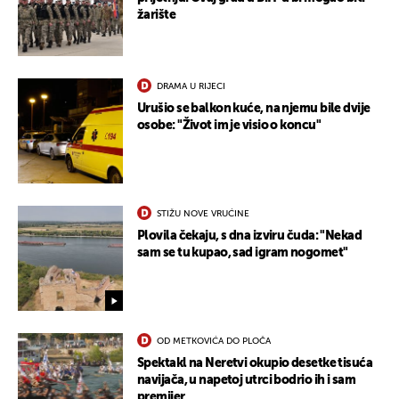
žarište
DRAMA U RIJECI
Urušio se balkon kuće, na njemu bile dvije
osobe: "Život im je visio o koncu"
STIŽU NOVE VRUĆINE
Plovila čekaju, s dna izviru čuda: "Nekad
sam se tu kupao, sad igram nogomet"
OD METKOVIĆA DO PLOČA
Spektakl na Neretvi okupio desetke tisuća
navijača, u napetoj utrci bodrio ih i sam
premijer