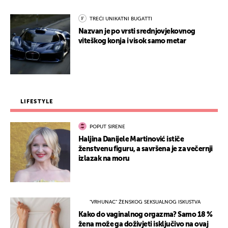
TREĆI UNIKATNI BUGATTI
Nazvan je po vrsti srednjovjekovnog
viteškog konja i visok samo metar
LIFESTYLE
POPUT SIRENE
Haljina Danijele Martinović ističe
ženstvenu figuru, a savršena je za večernji
izlazak na moru
"VRHUNAC" ŽENSKOG SEKSUALNOG ISKUSTVA
Kako do vaginalnog orgazma? Samo 18 %
žena može ga doživjeti isključivo na ovaj