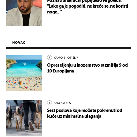
Poznati analitičar popljuvao Hrgovića:
"Lako ga je pogoditi, ne kreće se, ne koristi
noge..."
NOVAC
KAMO BI OTIŠLI?
O preseljenju u inozemstvo razmišlja 9 od
10 Europljana
SAM SVOJ ŠEF
Šest poslova koje možete pokrenuti od
kuće uz minimalna ulaganja