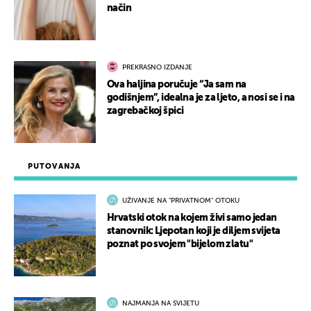
način
PREKRASNO IZDANJE
Ova haljina poručuje “Ja sam na
godišnjem”, idealna je za ljeto, a nosi se i na
zagrebačkoj špici
PUTOVANJA
UŽIVANJE NA "PRIVATNOM" OTOKU
Hrvatski otok na kojem živi samo jedan
stanovnik: Ljepotan koji je diljem svijeta
poznat po svojem "bijelom zlatu"
NAJMANJA NA SVIJETU