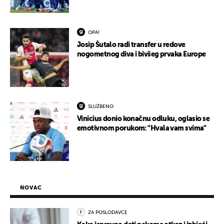
OPA!
Josip Šutalo radi transfer u redove
nogometnog diva i bivšeg prvaka Europe
SLUŽBENO
Vinicius donio konačnu odluku, oglasio se
emotivnom porukom: "Hvala vam svima"
NOVAC
ZA POSLODAVCE