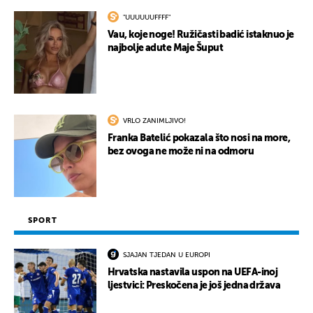
"UUUUUUFFFF"
Vau, koje noge! Ružičasti badić istaknuo je
najbolje adute Maje Šuput
VRLO ZANIMLJIVO!
Franka Batelić pokazala što nosi na more,
bez ovoga ne može ni na odmoru
SPORT
SJAJAN TJEDAN U EUROPI
Hrvatska nastavila uspon na UEFA-inoj
ljestvici: Preskočena je još jedna država