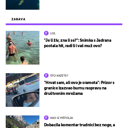
ZABAVA
LOL
"Je li živ, zna li se?": Snimka s Jadrana
postala hit, radi li i vaš muž ovo?
ŠTO KAŽETE?
"Hrvat sam, ali ovo je sramota": Prizor s
granice izazvao burnu raspravu na
društvenim mrežama
KAO IZ PIŠTOLJA
Dobacila komentar trudnici bez noge, a