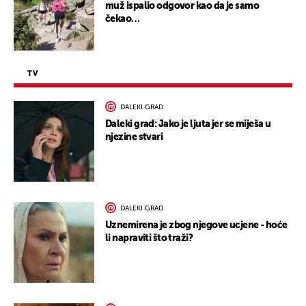
muž ispalio odgovor kao da je samo
čekao…
TV
DALEKI GRAD
Daleki grad: Jako je ljuta jer se miješa u
njezine stvari
DALEKI GRAD
Uznemirena je zbog njegove ucjene - hoće
li napraviti što traži?