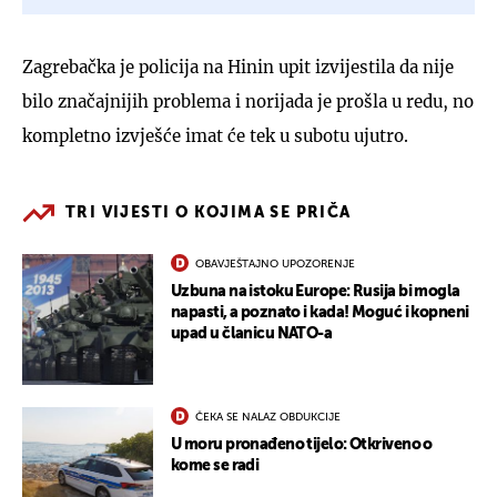
Zagrebačka je policija na Hinin upit izvijestila da nije
bilo značajnijih problema i norijada je prošla u redu, no
kompletno izvješće imat će tek u subotu ujutro.
TRI VIJESTI O KOJIMA SE PRIČA
OBAVJEŠTAJNO UPOZORENJE
Uzbuna na istoku Europe: Rusija bi mogla
napasti, a poznato i kada! Moguć i kopneni
upad u članicu NATO-a
ČEKA SE NALAZ OBDUKCIJE
U moru pronađeno tijelo: Otkriveno o
kome se radi