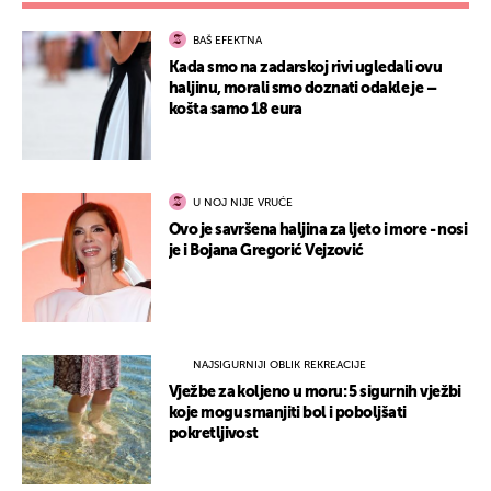
BAŠ EFEKTNA
Kada smo na zadarskoj rivi ugledali ovu
haljinu, morali smo doznati odakle je –
košta samo 18 eura
U NOJ NIJE VRUĆE
Ovo je savršena haljina za ljeto i more - nosi
je i Bojana Gregorić Vejzović
NAJSIGURNIJI OBLIK REKREACIJE
Vježbe za koljeno u moru: 5 sigurnih vježbi
koje mogu smanjiti bol i poboljšati
pokretljivost