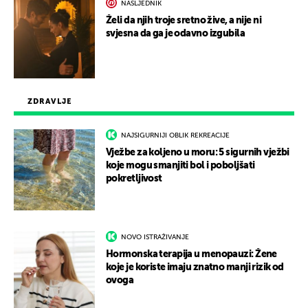
NASLJEDNIK
Želi da njih troje sretno žive, a nije ni
svjesna da ga je odavno izgubila
ZDRAVLJE
NAJSIGURNIJI OBLIK REKREACIJE
Vježbe za koljeno u moru: 5 sigurnih vježbi
koje mogu smanjiti bol i poboljšati
pokretljivost
NOVO ISTRAŽIVANJE
Hormonska terapija u menopauzi: Žene
koje je koriste imaju znatno manji rizik od
ovoga