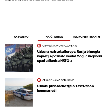
AKTUALNO
NAJČITANIJE
NAJKOMENTIRANIJE
OBAVJEŠTAJNO UPOZORENJE
Uzbuna na istoku Europe: Rusija bi mogla
napasti, a poznato i kada! Moguć i kopneni
upad u članicu NATO-a
ČEKA SE NALAZ OBDUKCIJE
U moru pronađeno tijelo: Otkriveno o
kome se radi