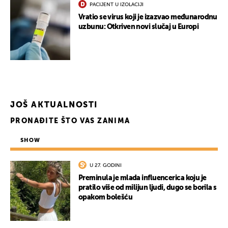
PACIJENT U IZOLACIJI
Vratio se virus koji je izazvao međunarodnu
uzbunu: Otkriven novi slučaj u Europi
UKLJUČITE NOTIFIKACIJE
JOŠ AKTUALNOSTI
PRONAĐITE ŠTO VAS ZANIMA
SHOW
U 27. GODINI
Preminula je mlada influencerica koju je
pratilo više od milijun ljudi, dugo se borila s
opakom bolešću