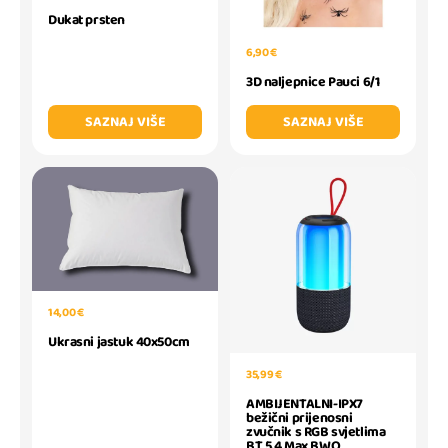
Dukat prsten
6,90 €
3D naljepnice Pauci 6/1
SAZNAJ VIŠE
SAZNAJ VIŠE
14,00 €
Ukrasni jastuk 40x50cm
35,99 €
AMBIJENTALNI-IPX7
bežični prijenosni
zvučnik s RGB svjetlima
BT 5.4 Max BWO