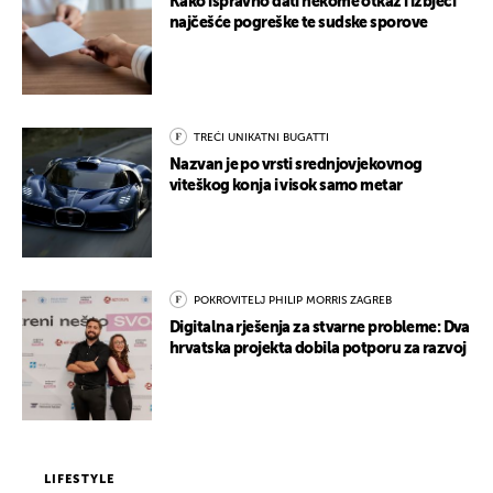
Kako ispravno dati nekome otkaz i izbjeći
najčešće pogreške te sudske sporove
TREĆI UNIKATNI BUGATTI
Nazvan je po vrsti srednjovjekovnog
viteškog konja i visok samo metar
POKROVITELJ PHILIP MORRIS ZAGREB
Digitalna rješenja za stvarne probleme: Dva
hrvatska projekta dobila potporu za razvoj
LIFESTYLE