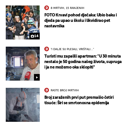
8 MRTVIH, 15 RANJENIH
FOTO Krvavi pohod dječaka: Ubio baku i
djeda pa upao u školu i likvidirao pet
nastavnika
14
"I DALJE SU PLESALI, VRIŠTALI..."
Turisti mu zapalili apartman: "U 30 minuta
nestalo je 50 godina našeg života, supruga
i ja ne možemo oka sklopiti"
RASTE BROJ MRTVIH
Broj zaraženih prvi put premašio četiri
tisuće: Širi se smrtonosna epidemija