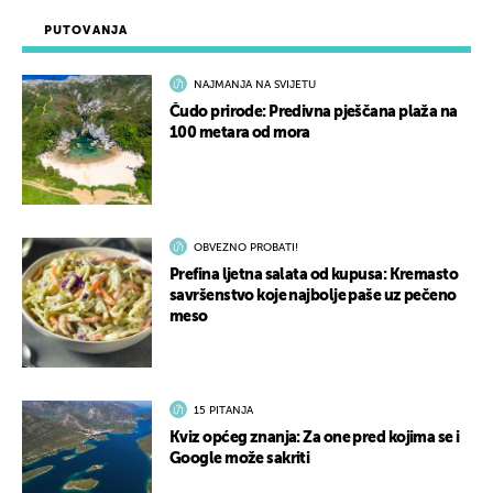
PUTOVANJA
NAJMANJA NA SVIJETU
Čudo prirode: Predivna pješčana plaža na
100 metara od mora
OBVEZNO PROBATI!
Prefina ljetna salata od kupusa: Kremasto
savršenstvo koje najbolje paše uz pečeno
meso
15 PITANJA
Kviz općeg znanja: Za one pred kojima se i
Google može sakriti