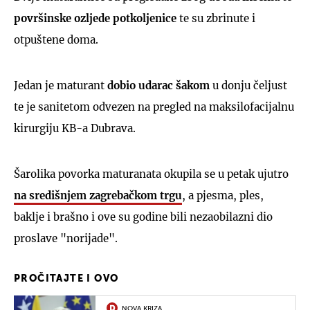
površinske ozljede potkoljenice
te su zbrinute i
otpuštene doma.
Jedan je maturant
dobio udarac šakom
u donju čeljust
te je sanitetom odvezen na pregled na maksilofacijalnu
kirurgiju KB-a Dubrava.
Šarolika povorka maturanata okupila se u petak ujutro
na središnjem zagrebačkom trgu
, a pjesma, ples,
baklje i brašno i ove su godine bili nezaobilazni dio
proslave "norijade".
PROČITAJTE I OVO
NOVA KRIZA