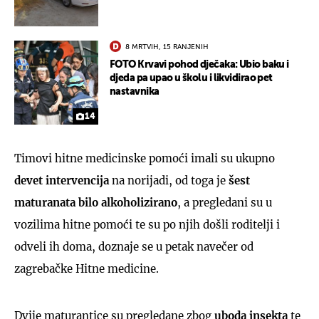
8 MRTVIH, 15 RANJENIH
FOTO Krvavi pohod dječaka: Ubio baku i
djeda pa upao u školu i likvidirao pet
nastavnika
14
Timovi hitne medicinske pomoći imali su ukupno
devet intervencija
na norijadi, od toga je
šest
maturanata bilo alkoholizirano
, a pregledani su u
vozilima hitne pomoći te su po njih došli roditelji i
odveli ih doma, doznaje se u petak navečer od
zagrebačke Hitne medicine.
Dvije maturantice su pregledane zbog
uboda insekta
te