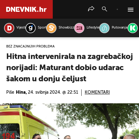
Vijesti
Sport
Showbizz
Lifestyle
Putovanja
PRETRAŽITE VIJESTI
BEZ ZNAČAJNIJIH PROBLEMA
Hitna intervenirala na zagrebačkoj
norijadi: Maturant dobio udarac
šakom u donju čeljust
Piše
Hina,
24. svibnja 2024. @ 22:51
KOMENTARI