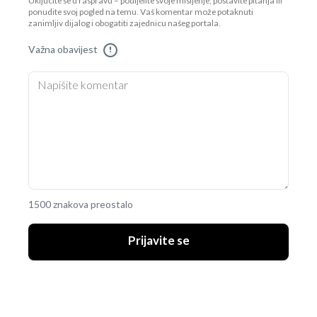
Uključite se u raspravu – podijelite svoje mišljenje, postavite pitanja ili
ponudite svoj pogled na temu. Vaš komentar može potaknuti
zanimljiv dijalog i obogatiti zajednicu našeg portala.
Važna obavijest
!
1500 znakova preostalo
Prijavite se