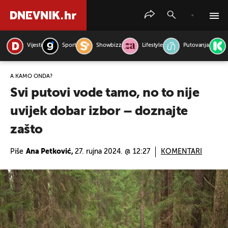
Vijesti
Sport
Showbizz
Lifestyle
Putovanja
PRETRAŽITE VIJESTI
A KAMO ONDA?
Svi putovi vode tamo, no to nije
uvijek dobar izbor – doznajte
zašto
Piše
Ana Petković,
27. rujna 2024. @ 12:27
KOMENTARI