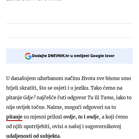
Dodajte DNEVNIK.hr u omiljeni Google izvor
U današnjem užurbanom načinu života sve bismo smo
htjeli skratiti, što se osjeti i u jeziku. Tako ćemo na
pitanje
Gdje?
najčešće čuti odgovor
Tu
ili
Tamo,
iako to
nije uvijek točno. Naime, mogući odgovori na to
pitanje
su mjesni prilozi
ovdje
,
tu
i
ondje
, a koji ćemo
od njih upotrijebiti, ovisi o našoj i sugovornikovoj
udaljenosti
od subjekta
.