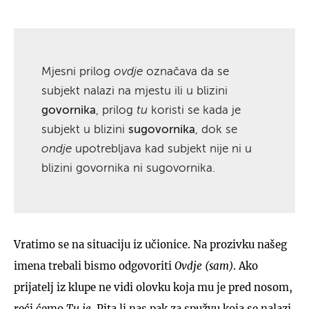
Mjesni prilog
ovdje
označava da se
subjekt nalazi na mjestu ili u blizini
govornika
, prilog
tu
koristi se kada je
subjekt u blizini
sugovornika
, dok se
ondje
upotrebljava kad subjekt nije ni u
blizini govornika ni sugovornika.
Vratimo se na situaciju iz učionice. Na prozivku našeg
imena trebali bismo odgovoriti
Ovdje (sam)
. Ako
prijatelj iz klupe ne vidi olovku koja mu je pred nosom,
reći ćemo
Tu je
. Pita li nas pak za spužvu koja se nalazi