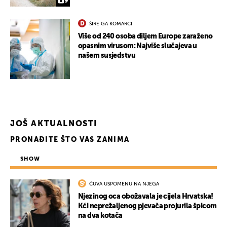
9
ŠIRE GA KOMARCI
Više od 240 osoba diljem Europe zaraženo
opasnim virusom: Najviše slučajeva u
našem susjedstvu
JOŠ AKTUALNOSTI
PRONAĐITE ŠTO VAS ZANIMA
SHOW
ČUVA USPOMENU NA NJEGA
Njezinog oca obožavala je cijela Hrvatska!
Kći neprežaljenog pjevača projurila špicom
na dva kotača