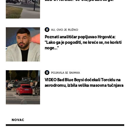
AU, OVO JE RUŽNO
Poznati analitičar popljuvao Hrgovića:
"Lako ga je pogoditi, ne kreće se, ne koristi
noge..."
POJAVILA SE SNIMKA
VIDEO Bad Blue Boysi dočekali Torcidu na
aerodromu, izbila velika masovna tučnjava
NOVAC