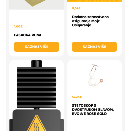
0,01 €
Dodatno zdravstveno
osiguranje Moje
Osiguranje
1,00 €
FASADNA VUNA
SAZNAJ VIŠE
SAZNAJ VIŠE
57,25 €
STETOSKOP S
DVOSTRUKOM GLAVOM,
EVOLVE ROSE GOLD