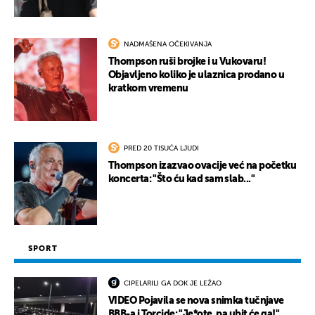
NADMAŠENA OČEKIVANJA
Thompson ruši brojke i u Vukovaru!
Objavljeno koliko je ulaznica prodano u
kratkom vremenu
PRED 20 TISUĆA LJUDI
Thompson izazvao ovacije već na početku
koncerta: "Što ću kad sam slab..."
SPORT
CIPELARILI GA DOK JE LEŽAO
VIDEO Pojavila se nova snimka tučnjave
BBB-a i Torcide: "Je*ote, pa ubit će ga!"