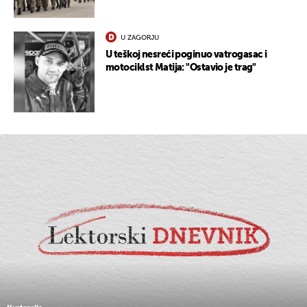
U ZAGORJU
U teškoj nesreći poginuo vatrogasac i
motociklst Matija: "Ostavio je trag"