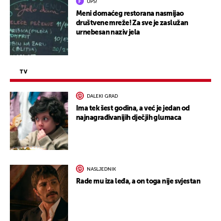
UPS!
Meni domaćeg restorana nasmijao
društvene mreže! Za sve je zaslužan
urnebesan naziv jela
TV
DALEKI GRAD
Ima tek šest godina, a već je jedan od
najnagrađivanijih dječjih glumaca
NASLJEDNIK
Rade mu iza leđa, a on toga nije svjestan