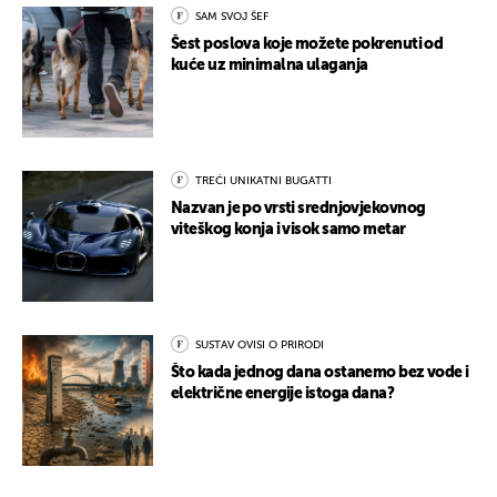
SAM SVOJ ŠEF
Šest poslova koje možete pokrenuti od
kuće uz minimalna ulaganja
TREĆI UNIKATNI BUGATTI
Nazvan je po vrsti srednjovjekovnog
viteškog konja i visok samo metar
SUSTAV OVISI O PRIRODI
Što kada jednog dana ostanemo bez vode i
električne energije istoga dana?