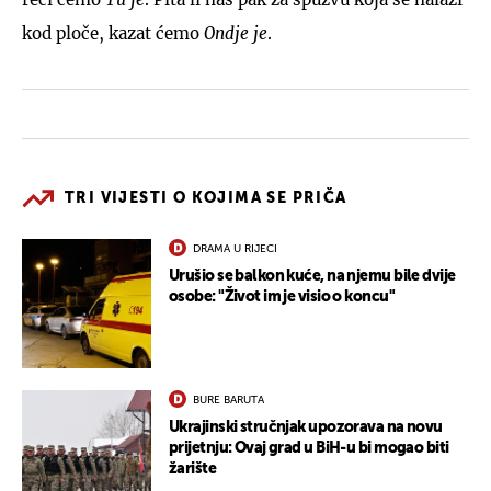
kod ploče, kazat ćemo
Ondje je
.
TRI VIJESTI O KOJIMA SE PRIČA
DRAMA U RIJECI
Urušio se balkon kuće, na njemu bile dvije
osobe: "Život im je visio o koncu"
BURE BARUTA
Ukrajinski stručnjak upozorava na novu
prijetnju: Ovaj grad u BiH-u bi mogao biti
žarište