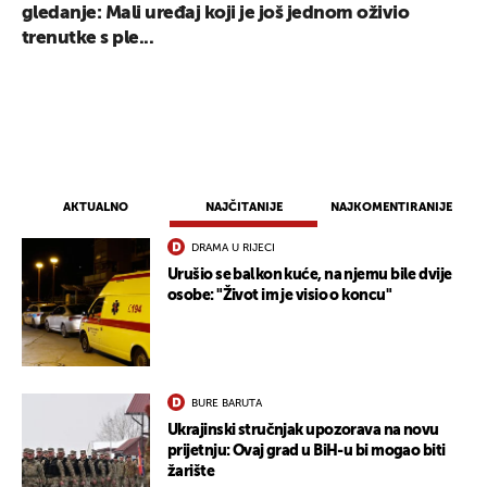
gledanje: Mali uređaj koji je još jednom oživio
trenutke s ple...
AKTUALNO
NAJČITANIJE
NAJKOMENTIRANIJE
DRAMA U RIJECI
Urušio se balkon kuće, na njemu bile dvije
osobe: "Život im je visio o koncu"
BURE BARUTA
Ukrajinski stručnjak upozorava na novu
prijetnju: Ovaj grad u BiH-u bi mogao biti
žarište
UKLJUČITE NOTIFIKACIJE