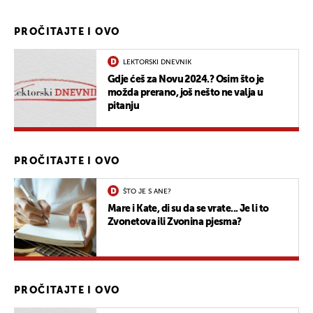
PROČITAJTE I OVO
LEKTORSKI DNEVNIK
Gdje ćeš za Novu 2024.? Osim što je
možda prerano, još nešto ne valja u
pitanju
PROČITAJTE I OVO
ŠTO JE S ANE?
Mare i Kate, di su da se vrate... Je li to
Zvonetova ili Zvonina pjesma?
PROČITAJTE I OVO