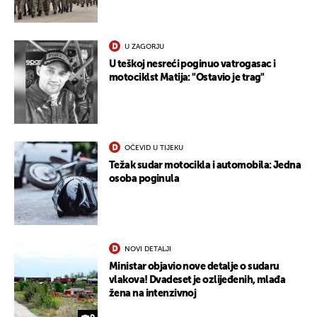
U ZAGORJU
U teškoj nesreći poginuo vatrogasac i
motociklst Matija: "Ostavio je trag"
OČEVID U TIJEKU
Težak sudar motocikla i automobila: Jedna
osoba poginula
NOVI DETALJI
Ministar objavio nove detalje o sudaru
vlakova! Dvadeset je ozlijeđenih, mlađa
žena na intenzivnoj