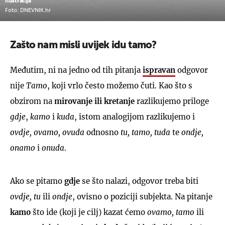
Ilustracija
Foto: DNEVNIK.hr
Zašto nam misli uvijek idu tamo?
Međutim, ni na jedno od tih pitanja
ispravan
odgovor
nije
Tamo
, koji vrlo često možemo čuti. Kao što s
obzirom na
mirovanje ili kretanje
razlikujemo priloge
gdje
,
kamo
i
kuda
, istom analogijom razlikujemo i
ovdje, ovamo, ovuda
odnosno
tu, tamo, tuda
te
ondje,
onamo
i
onuda
.
Ako se pitamo
gdje
se što nalazi, odgovor treba biti
ovdje, tu
ili
ondje
, ovisno o poziciji subjekta. Na pitanje
kamo
što ide (koji je cilj) kazat ćemo
ovamo, tamo
ili