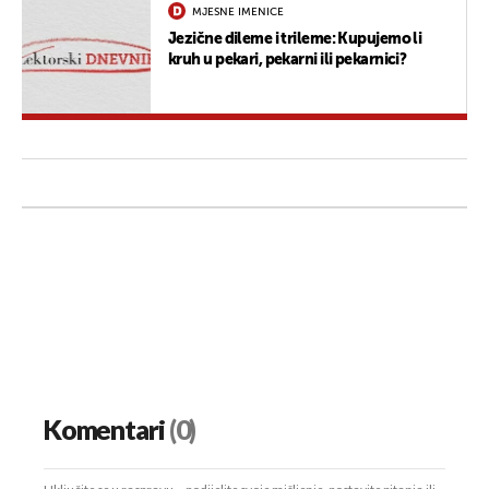
MJESNE IMENICE
Jezične dileme i trileme: Kupujemo li
kruh u pekari, pekarni ili pekarnici?
Komentari
(0)