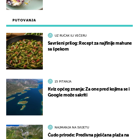
PUTOVANJA
UZ RUČAK ILI VEČERU
Savršeni prilog: Recept za najfinije mahune
sa špekom
15 PITANJA
Kviz općeg znanja: Za one pred kojima se i
Google može sakriti
NAJMANJA NA SVIJETU
Čudo prirode: Predivna pješčana plaža na