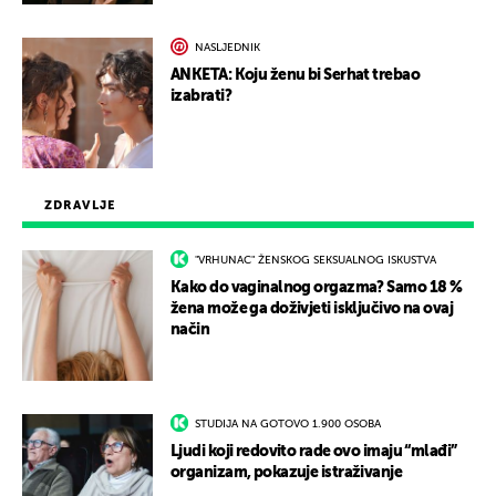
NASLJEDNIK
ANKETA: Koju ženu bi Serhat trebao
izabrati?
ZDRAVLJE
"VRHUNAC" ŽENSKOG SEKSUALNOG ISKUSTVA
Kako do vaginalnog orgazma? Samo 18 %
žena može ga doživjeti isključivo na ovaj
način
STUDIJA NA GOTOVO 1.900 OSOBA
Ljudi koji redovito rade ovo imaju “mlađi”
organizam, pokazuje istraživanje