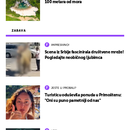
100 metara od mora
ZABAVA
IMPRESIVNO!
Scena iz Srbije fascinirala društvene mreže!
Pogledajte neobičnog ljubimca
JESTE LI PROBALI?
Turisticu oduševila ponuda u Primoštenu:
"Oni su puno pametniji od nas"