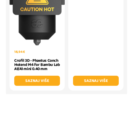
18,94 €
Crofil 3D - Phaetus Conch
Hotend M4 for Bambu Lab
A1/A1 mini 0.40 mm
SAZNAJ VIŠE
SAZNAJ VIŠE