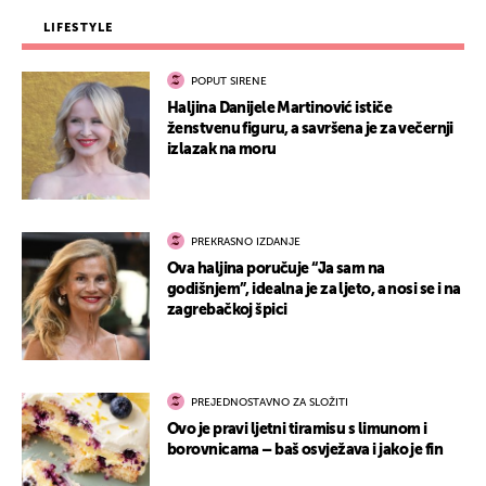
LIFESTYLE
POPUT SIRENE
Haljina Danijele Martinović ističe
ženstvenu figuru, a savršena je za večernji
izlazak na moru
PREKRASNO IZDANJE
Ova haljina poručuje “Ja sam na
godišnjem”, idealna je za ljeto, a nosi se i na
zagrebačkoj špici
PREJEDNOSTAVNO ZA SLOŽITI
Ovo je pravi ljetni tiramisu s limunom i
borovnicama – baš osvježava i jako je fin