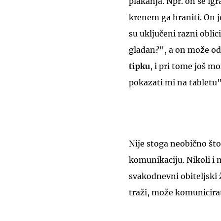
plakanja. Npr. on se ig
krenem ga hraniti. On j
su uključeni razni obli
gladan?", a on može odg
tipku
, i pri tome još m
pokazati mi na tabletu"
Nije stoga neobično št
komunikaciju. Nikoli i 
svakodnevni obiteljski ž
traži, može komunicirati