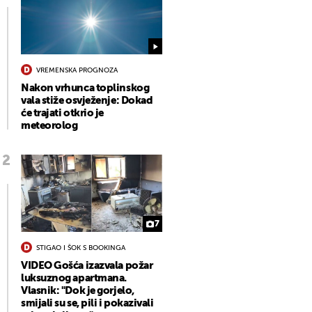
VREMENSKA PROGNOZA
Nakon vrhunca toplinskog
vala stiže osvježenje: Dokad
će trajati otkrio je
meteorolog
7
STIGAO I ŠOK S BOOKINGA
VIDEO Gošća izazvala požar
luksuznog apartmana.
Vlasnik: "Dok je gorjelo,
smijali su se, pili i pokazivali