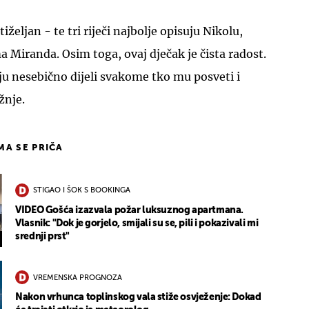
iželjan - te tri riječi najbolje opisuju Nikolu,
Miranda. Osim toga, ovaj dječak je čista radost.
ju nesebično dijeli svakome tko mu posveti i
žnje.
IMA SE PRIČA
STIGAO I ŠOK S BOOKINGA
VIDEO Gošća izazvala požar luksuznog apartmana.
Vlasnik: "Dok je gorjelo, smijali su se, pili i pokazivali mi
srednji prst"
VREMENSKA PROGNOZA
Nakon vrhunca toplinskog vala stiže osvježenje: Dokad