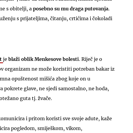
me s obitelji, a
posebno su mu draga putovanja
.
uženju s prijateljima, čitanju, crtićima i čokoladi
UKLJUČITE NOTIFIKACIJE
st
je
blaži oblik Menkesove bolest
i
. Riječ je o
ov organizam ne može koristiti potreban bakar iz
nimna opuštenost mišića zbog koje on u
a pokrete glave, ne sjedi samostalno, ne hoda,
otežano guta tj. žvače.
komunicira i pritom koristi sve svoje adute, kaže
cira pogledom, smiješkom, vikom,