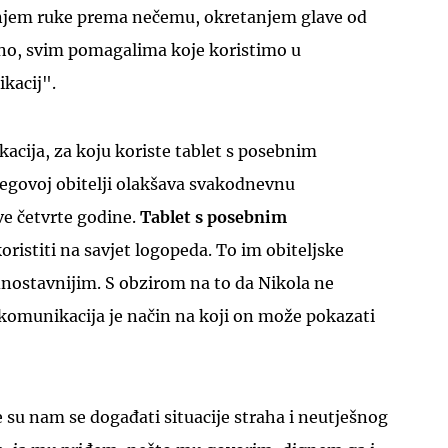
njem ruke prema nečemu, okretanjem glave od
avno, svim pomagalima koje koristimo u
kacij".
ija, za koju koriste tablet s posebnim
njegovoj obitelji olakšava svakodnevnu
e četvrte godine.
Tablet s posebnim
oristiti na savjet logopeda. To im obiteljske
dnostavnijim. S obzirom na to da Nikola ne
omunikacija je način na koji on može pokazati
e su nam se događati situacije straha i neutješnog