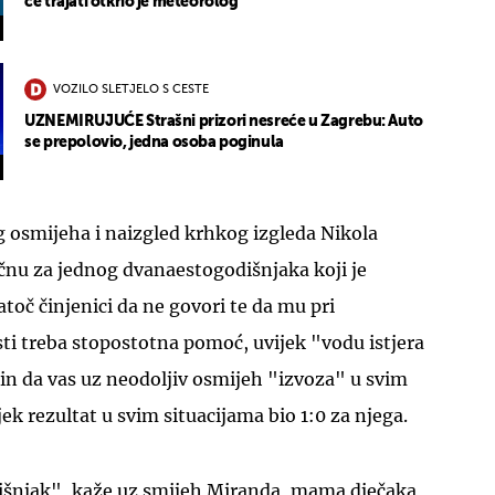
će trajati otkrio je meteorolog
VOZILO SLETJELO S CESTE
UZNEMIRUJUĆE Strašni prizori nesreće u Zagrebu: Auto
se prepolovio, jedna osoba poginula
g osmijeha i naizgled krhkog izgleda Nikola
ičnu za jednog dvanaestogodišnjaka koji je
toč činjenici da ne govori te da mu pri
i treba stopostotna pomoć, uvijek "vodu istjera
in da vas uz neodoljiv osmijeh "izvoza" u svim
ek rezultat u svim situacijama bio 1:0 za njega.
išnjak", kaže uz smijeh Miranda, mama dječaka