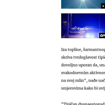
8
Iza topline, šarmantno
skriva tvrdoglavost tip
dovoljno uporan da, una
svakodnevnim aktivnost
na svoj mlin", nađe nač
smjerovima kako bi uvij
"Tipičan dvanaestogod