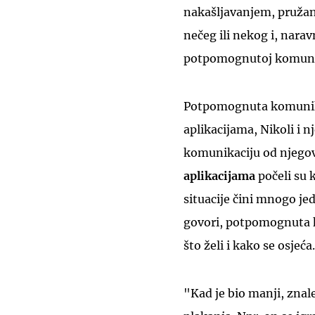
nakašljavanjem, pruža
nečeg ili nekog i, nar
potpomognutoj komuni
Potpomognuta komunikac
aplikacijama, Nikoli i 
komunikaciju od njegov
aplikacijama
počeli su k
situacije čini mnogo je
govori, potpomognuta k
što želi i kako se osjeća.
"Kad je bio manji, znal