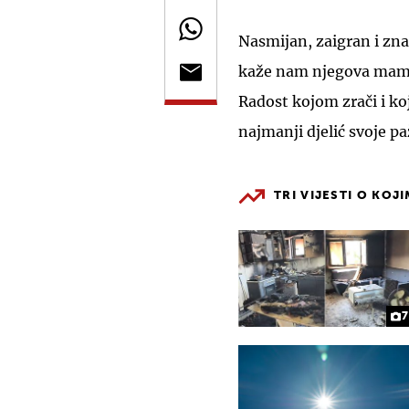
Nasmijan, zaigran i znat
kaže nam njegova mama 
Radost kojom zrači i ko
najmanji djelić svoje pa
TRI VIJESTI O KOJ
7