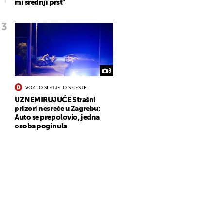
mi srednji prst"
8
VOZILO SLETJELO S CESTE
UZNEMIRUJUĆE Strašni
prizori nesreće u Zagrebu:
Auto se prepolovio, jedna
osoba poginula