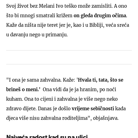
Svoj život bez Melani Ivo teško može zamisliti. A ono
što bi mnogi smatrali križem
on gleda drugim očima
.
Kaže da ništa nije teret jer je, kao i u Bibliji, veća sreća
u davanju nego u primanju.
"I ona je sama zahvalna. Kaže: '
H
vala ti, tata, što se
brineš o meni.'
Ona vidi da je ja hranim, po noći
kuham. Ona to cijeni i zahvalna je više nego neko
zdravo dijete. Danas je došlo
vrijeme sebičnosti
kada
djeca više nisu zahvalna roditeljima", objašnjava.