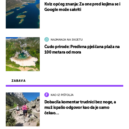
Kviz općeg znanja: Za one pred kojima se i
Google može sakriti
NAJMANJA NA SVIJETU
Čudo prirode: Predivna pješčana plaža na
100 metara od mora
ZABAVA
KAO IZ PIŠTOLJA
Dobacila komentar trudnici bez noge, a
muž ispalio odgovor kao da je samo
čekao…