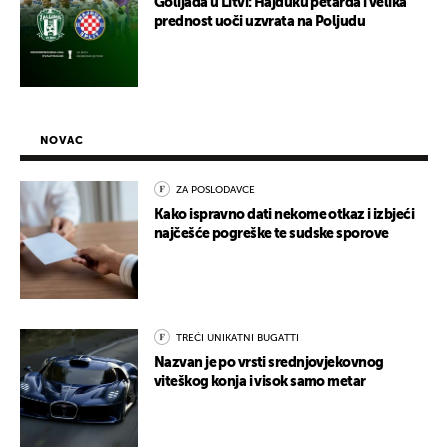
Golijada u Litvi: Hajduku petarda i velika
prednost uoči uzvrata na Poljudu
NOVAC
ZA POSLODAVCE
Kako ispravno dati nekome otkaz i izbjeći
najčešće pogreške te sudske sporove
TREĆI UNIKATNI BUGATTI
Nazvan je po vrsti srednjovjekovnog
viteškog konja i visok samo metar