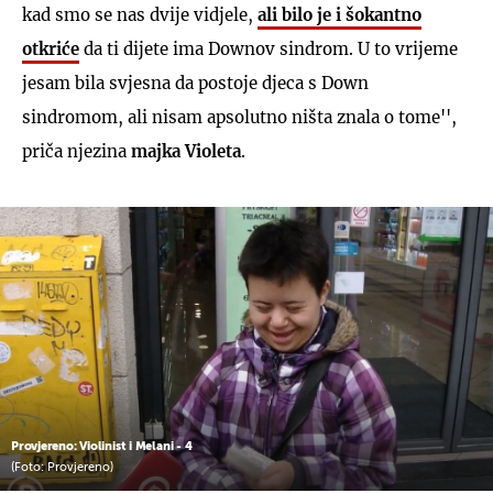
kad smo se nas dvije vidjele,
ali bilo je i šokantno
otkriće
da ti dijete ima Downov sindrom. U to vrijeme
jesam bila svjesna da postoje djeca s Down
sindromom, ali nisam apsolutno ništa znala o tome'',
priča njezina
majka Violeta
.
Provjereno: Violinist i Melani - 4
(Foto: Provjereno)