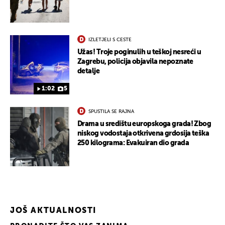
IZLETJELI S CESTE
Užas! Troje poginulih u teškoj nesreći u
Zagrebu, policija objavila nepoznate
detalje
1:02
5
SPUSTILA SE RAJNA
Drama u središtu europskoga grada! Zbog
niskog vodostaja otkrivena grdosija teška
250 kilograma: Evakuiran dio grada
JOŠ AKTUALNOSTI