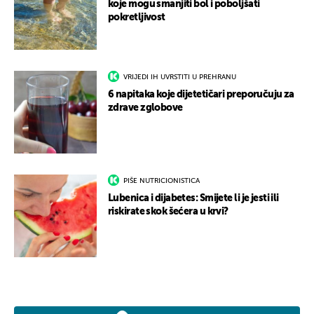
koje mogu smanjiti bol i poboljšati
pokretljivost
VRIJEDI IH UVRSTITI U PREHRANU
6 napitaka koje dijetetičari preporučuju za
zdrave zglobove
PIŠE NUTRICIONISTICA
Lubenica i dijabetes: Smijete li je jesti ili
riskirate skok šećera u krvi?