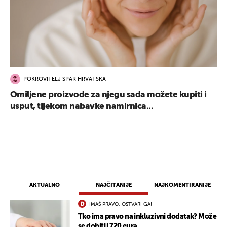
POKROVITELJ SPAR HRVATSKA
Omiljene proizvode za njegu sada možete kupiti i
usput, tijekom nabavke namirnica...
AKTUALNO
NAJČITANIJE
NAJKOMENTIRANIJE
IMAŠ PRAVO, OSTVARI GA!
Tko ima pravo na inkluzivni dodatak? Može
se dobiti i 720 eura