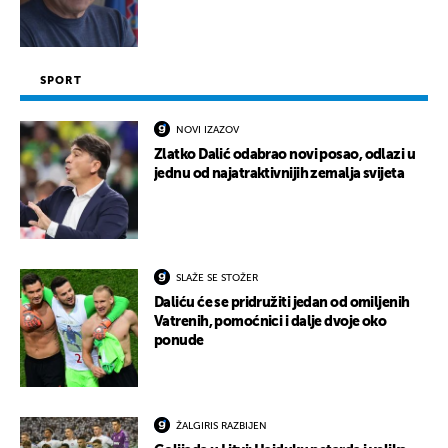
SPORT
NOVI IZAZOV
Zlatko Dalić odabrao novi posao, odlazi u
jednu od najatraktivnijih zemalja svijeta
SLAŽE SE STOŽER
Daliću će se pridružiti jedan od omiljenih
Vatrenih, pomoćnici i dalje dvoje oko
ponude
ŽALGIRIS RAZBIJEN