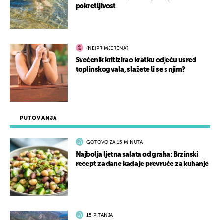
pokretljivost
(NE)PRIMJERENA?
Svećenik kritizirao kratku odjeću usred
toplinskog vala, slažete li se s njim?
PUTOVANJA
GOTOVO ZA 15 MINUTA
Najbolja ljetna salata od graha: Brzinski
recept za dane kada je prevruće za kuhanje
15 PITANJA