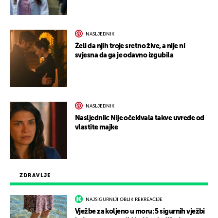
NASLJEDNIK
Želi da njih troje sretno žive, a nije ni
svjesna da ga je odavno izgubila
NASLJEDNIK
Nasljednik: Nije očekivala takve uvrede od
vlastite majke
ZDRAVLJE
NAJSIGURNIJI OBLIK REKREACIJE
Vježbe za koljeno u moru: 5 sigurnih vježbi