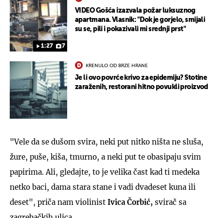
VIDEO Gošća izazvala požar luksuznog
apartmana. Vlasnik: "Dok je gorjelo, smijali
su se, pili i pokazivali mi srednji prst"
1:27
7
KRENULO OD BRZE HRANE
Je li ovo povrće krivo za epidemiju? Stotine
zaraženih, restorani hitno povukli proizvod
"Vele da se dušom svira, neki put nitko ništa ne sluša,
žure, puše, kiša, tmurno, a neki put te obasipaju svim
papirima. Ali, gledajte, to je velika čast kad ti medeka
netko baci, dama stara stane i vadi dvadeset kuna ili
deset", priča nam violinist
Ivica Čorbić,
svirač sa
zagrebačkih ulica.