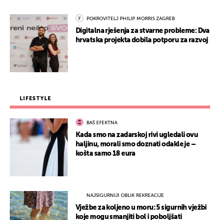
POKROVITELJ PHILIP MORRIS ZAGREB
Digitalna rješenja za stvarne probleme: Dva
hrvatska projekta dobila potporu za razvoj
LIFESTYLE
BAŠ EFEKTNA
Kada smo na zadarskoj rivi ugledali ovu
haljinu, morali smo doznati odakle je –
košta samo 18 eura
NAJSIGURNIJI OBLIK REKREACIJE
Vježbe za koljeno u moru: 5 sigurnih vježbi
koje mogu smanjiti bol i poboljšati