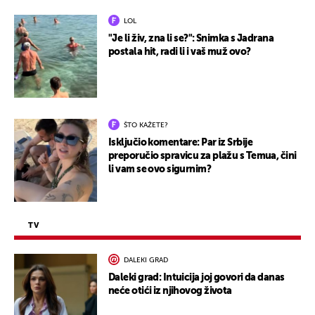
LOL
"Je li živ, zna li se?": Snimka s Jadrana
postala hit, radi li i vaš muž ovo?
ŠTO KAŽETE?
Isključio komentare: Par iz Srbije
preporučio spravicu za plažu s Temua, čini
li vam se ovo sigurnim?
TV
DALEKI GRAD
Daleki grad: Intuicija joj govori da danas
neće otići iz njihovog života