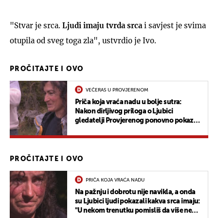
"Stvar je srca.
L
judi imaju tvrda srca
i savjest je svima
otupila od sveg toga zla", ustvrdio je Ivo.
PROČITAJTE I OVO
VEČERAS U PROVJERENOM
Priča koja vraća nadu u bolje sutra:
Nakon dirljivog priloga o Ljubici
gledatelji Provjerenog ponovno pokazali
veliko srce
PROČITAJTE I OVO
PRIČA KOJA VRAĆA NADU
Na pažnju i dobrotu nije navikla, a onda
su Ljubici ljudi pokazali kakva srca imaju:
"U nekom trenutku pomisliš da više nema