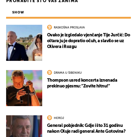
PRONAĐITE ŠTO VAS ZANIMA
SHOW
RASKOŠNA PROSLAVA
Ovako je izgledalo vjenčanje Tije Jurčić: Do
oltara ju je dopratio očuh, a slavilo se uz
Olivera i Rozgu
DRAMA U ŠIBENIKU
Thompson usred koncerta iznenada
prekinuo pjesmu: "Zovite hitnu!"
HEROJ
General pobjednik: Gdje i što 31 godinu
nakon Oluje radi general Ante Gotovina?