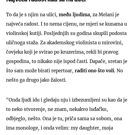
Najveća radost kad su na ulici
To da je s njim na ulici,
među ljudima
, za Melani je
najveća radost. I to nema cijenu, ne mjeri se kunama u
violinskoj kutiji. Posljednjih su godina skupili podosta
uličnoga staža. Za akademskog violinista u mirovini,
čovjeka koji je svirao po kruzerima, rekli bi pravog
gospodina, to nikako nije ispod časti. Dapače, sretan je
što sam može birati repertoar,
raditi ono što voli
. No
nešto ga drugo jako žalosti.
"Onda ljudi idu i gledaju nju i izbezumljeni su kao da je
to neko stvorenje, ne znam, nekakvo luđačko,
odbjeglo, nešto. Ona je tu, priča sama sa sobom, ona
ima monologe, i onda velim: my daughter, moja