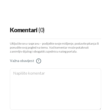
Komentari
(0)
UKLJUČITE NOTIFIKACIJE
Uključite se u raspravu – podijelite svoje mišljenje, postavite pitanja ili
ponudite svoj pogled na temu. Vaš komentar može potaknuti
zanimljiv dijalog i obogatiti zajednicu našeg portala.
Važna obavijest
!