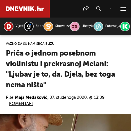
Vijesti
Sport
Showbizz
Lifestyle
Putovanja
PRETRAŽITE VIJESTI
VAŽNO DA SU NAM SRCA BLIZU
Priča o jednom posebnom
violinistu i prekrasnoj Melani:
"Ljubav je to, da. Djela, bez toga
nema ništa"
Piše
Maja Medaković,
07. studenoga 2020. @ 13:09
KOMENTARI