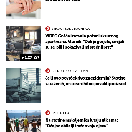
STIGAO I ŠOK S BOOKINGA
VIDEO Gošća izazvala požar luksuznog
apartmana. Vlasnik: "Dok je gorjelo, smijali
su se, pili i pokazivali mi srednji prst"
1:27
7
KRENULO OD BRZE HRANE
Je li ovo povrće krivo za epidemiju? Stotine
zaraženih, restorani hitno povukli proizvod
KAOS U CEUTI
Na stotine maloljetnika lutaju ulicama:
"Očajne obitelji traže svoju djecu"