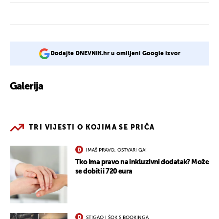
Dodajte DNEVNIK.hr u omiljeni Google izvor
Galerija
12
TRI VIJESTI O KOJIMA SE PRIČA
IMAŠ PRAVO, OSTVARI GA!
Tko ima pravo na inkluzivni dodatak? Može
se dobiti i 720 eura
STIGAO I ŠOK S BOOKINGA