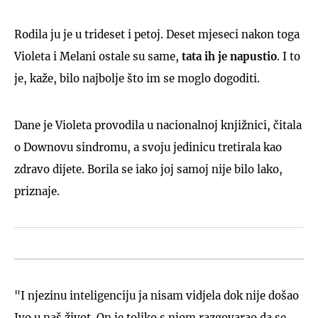
Rodila ju je u trideset i petoj. Deset mjeseci nakon toga
Violeta i Melani ostale su same,
tata ih je napustio
. I to
je, kaže, bilo najbolje što im se moglo dogoditi.
Dane je Violeta provodila u nacionalnoj knjižnici, čitala
o Downovu sindromu, a svoju jedinicu tretirala kao
zdravo dijete. Borila se iako joj samoj nije bilo lako,
priznaje.
"I njezinu inteligenciju ja nisam vidjela dok nije došao
Ivo u naš život. On je toliko s njom razgovarao da se