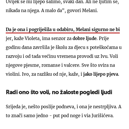
Uvijek se mi lijepo šalimo, svaki dan. Ali ne ljutim se,
nikada na njega. A malo da", govori Melani.
Da je ona i pogriješila u odabiru, Melani sigurno ne bi
jer, kaže Violeta, ima senzor za
dobre ljude
. Prije
godinu dana završila je školu za djecu s poteškoćama u
razvoju i od tada većinu vremena provodi uz Ivu. Voli
njegove pjesme, romanse i valcere. Sve što svira na
violini. Ivo, za razliku od nje, kaže, i
jako lijepo pjeva
.
Radi ono što voli, no žaloste pogledi ljudi
Srijeda je, nešto poslije podneva, i ona je nestrpljiva. A
to znači samo jedno - put pod noge i via Jurišićeva.