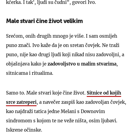
kćerka. I tak', ljudi su čudni", govori Ivo.
Male stvari čine život velikim
Srećom, onih drugih mnogo je više. I sam osmijeh
puno znači. Ivo kaže da je on sretan čovjek. Ne traži
puno, nije kao drugi ljudi koji nikad nisu zadovoljni, a
objašnjava kako je
zadovoljstvo u malim stvarima
,
sitnicama i ritualima.
Samo to. Male stvari koje čine život.
Sitnice od kojih
srce zatreperi
, a navečer zaspiš kao zadovoljan čovjek,
kao najdraži tatica jedne Melani s Downovim
sindromom s kojom te ne veže ništa, osim ljubavi.
Iskrene očinske.