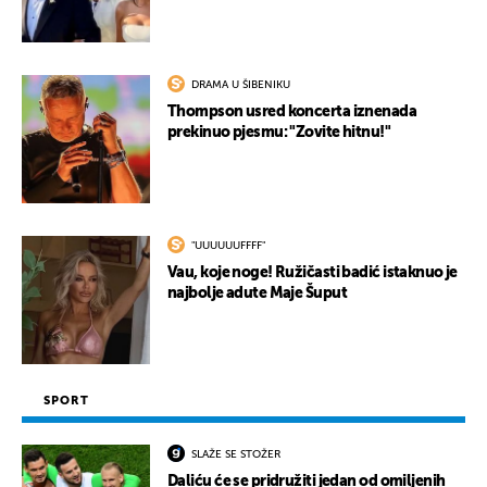
DRAMA U ŠIBENIKU
Thompson usred koncerta iznenada
prekinuo pjesmu: "Zovite hitnu!"
"UUUUUUFFFF"
Vau, koje noge! Ružičasti badić istaknuo je
najbolje adute Maje Šuput
SPORT
SLAŽE SE STOŽER
Daliću će se pridružiti jedan od omiljenih