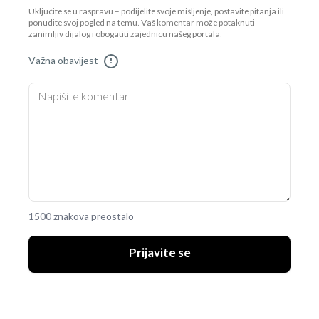
Uključite se u raspravu – podijelite svoje mišljenje, postavite pitanja ili
ponudite svoj pogled na temu. Vaš komentar može potaknuti
zanimljiv dijalog i obogatiti zajednicu našeg portala.
Važna obavijest
!
1500 znakova preostalo
Prijavite se