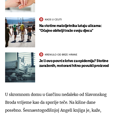
KAOS U CEUTI
Na stotine maloljetnika lutaju ulicama:
"Očajne obitelji traže svoju djecu"
KRENULO OD BRZE HRANE
Je li ovo povrće krivo za epidemiju? Stotine
zaraženih, restorani hitno povukli proizvod
U skromnom domu u Garčinu nedaleko od Slavonskog
Broda vrijeme kao da sporije teče. Na kišne dane
posebno. Šesnaestogodišnjoj Angeli knjiga je, kaže,