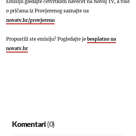
Emisiju gledajte četvrtkom navečer na Novoj TV, a više
o pričama iz Provjerenog saznajte na
novatv.hr/provjereno
Propustili ste emisiju? Pogledajte je
besplatno na
UKLJUČITE NOTIFIKACIJE
novatv.hr
Komentari
(0)