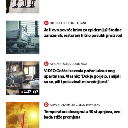
KRENULO OD BRZE HRANE
Je li ovo povrće krivo za epidemiju? Stotine
zaraženih, restorani hitno povukli proizvod
STIGAO I ŠOK S BOOKINGA
VIDEO Gošća izazvala požar luksuznog
apartmana. Vlasnik: "Dok je gorjelo, smijali
su se, pili i pokazivali mi srednji prst"
1:27
7
CRVENI ALARM ZA CIJELU HRVATSKU
Temperatura dosegnula 40 stupnjeva, evo
kada stiže promjena