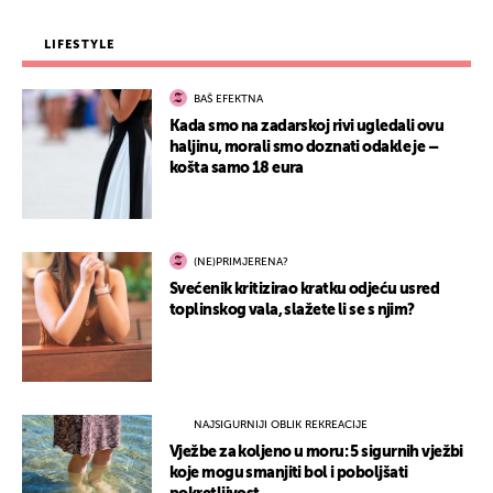
LIFESTYLE
BAŠ EFEKTNA
Kada smo na zadarskoj rivi ugledali ovu
haljinu, morali smo doznati odakle je –
košta samo 18 eura
(NE)PRIMJERENA?
Svećenik kritizirao kratku odjeću usred
toplinskog vala, slažete li se s njim?
NAJSIGURNIJI OBLIK REKREACIJE
Vježbe za koljeno u moru: 5 sigurnih vježbi
koje mogu smanjiti bol i poboljšati