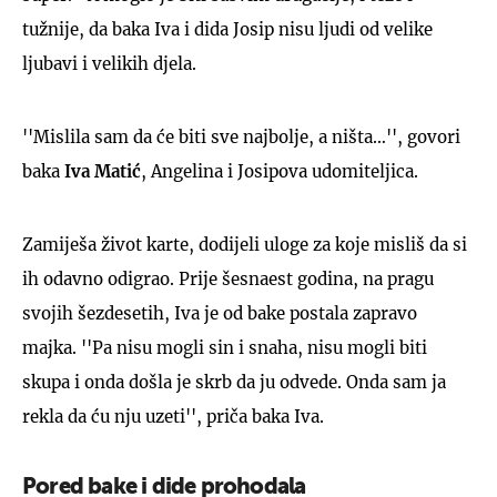
tužnije, da baka Iva i dida Josip nisu ljudi od velike
ljubavi i velikih djela.
''Mislila sam da će biti sve najbolje, a ništa…'', govori
baka
Iva Matić
, Angelina i Josipova udomiteljica.
Zamiješa život karte, dodijeli uloge za koje misliš da si
ih odavno odigrao. Prije šesnaest godina, na pragu
svojih šezdesetih, Iva je od bake postala zapravo
majka. ''Pa nisu mogli sin i snaha, nisu mogli biti
skupa i onda došla je skrb da ju odvede. Onda sam ja
rekla da ću nju uzeti'', priča baka Iva.
Pored bake i dide prohodala