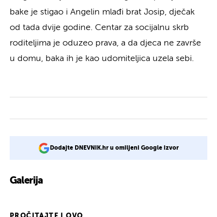
bake je stigao i Angelin mlađi brat Josip, dječak
od tada dvije godine. Centar za socijalnu skrb
roditeljima je oduzeo prava, a da djeca ne završe
u domu, baka ih je kao udomiteljica uzela sebi.
Dodajte DNEVNIK.hr u omiljeni Google izvor
Galerija
3
PROČITAJTE I OVO