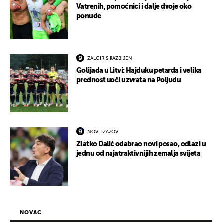
Vatrenih, pomoćnici i dalje dvoje oko
ponude
ŽALGIRIS RAZBIJEN
Golijada u Litvi: Hajduku petarda i velika
prednost uoči uzvrata na Poljudu
NOVI IZAZOV
Zlatko Dalić odabrao novi posao, odlazi u
jednu od najatraktivnijih zemalja svijeta
NOVAC