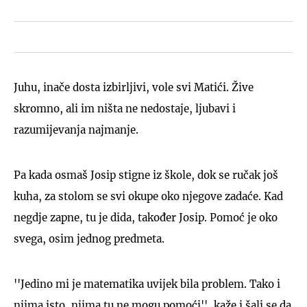
Juhu, inače dosta izbirljivi, vole svi Matići. Žive
skromno, ali im ništa ne nedostaje, ljubavi i
razumijevanja najmanje.
Pa kada osmaš Josip stigne iz škole, dok se ručak još
kuha, za stolom se svi okupe oko njegove zadaće. Kad
negdje zapne, tu je dida, također Josip. Pomoć je oko
svega, osim jednog predmeta.
''Jedino mi je matematika uvijek bila problem. Tako i
njima isto, njima tu ne mogu pomoći'', kaže i šali se da