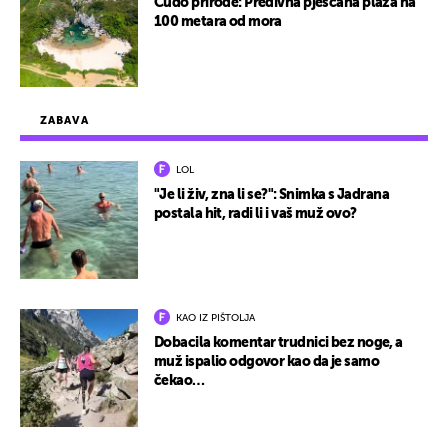
Čudo prirode: Predivna pješčana plaža na
100 metara od mora
ZABAVA
LOL
"Je li živ, zna li se?": Snimka s Jadrana
postala hit, radi li i vaš muž ovo?
KAO IZ PIŠTOLJA
Dobacila komentar trudnici bez noge, a
muž ispalio odgovor kao da je samo
čekao…