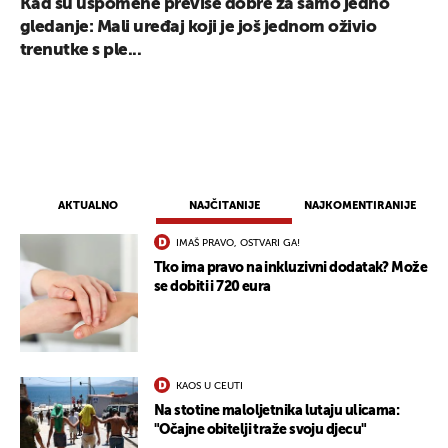
Kad su uspomene previše dobre za samo jedno
gledanje: Mali uređaj koji je još jednom oživio
trenutke s ple...
AKTUALNO
NAJČITANIJE
NAJKOMENTIRANIJE
IMAŠ PRAVO, OSTVARI GA!
Tko ima pravo na inkluzivni dodatak? Može
se dobiti i 720 eura
KAOS U CEUTI
Na stotine maloljetnika lutaju ulicama:
"Očajne obitelji traže svoju djecu"