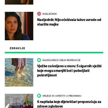
NASLJEDNIK
Nasljednik: Nije očekivala takve uvrede od
vlastite majke
ZDRAVLJE
NAJSIGURNIJI OBLIK REKREACIJE
Vježbe za koljeno u moru: 5 sigurnih vježbi
koje mogu smanjiti bol i poboljšati
pokretljivost
VRIJEDI IH UVRSTITI U PREHRANU
6 napitaka koje dijetetičari preporučuju za
zdrave zglobove