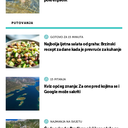
pokretljivost
PUTOVANJA
GOTOVO ZA 15 MINUTA
Najbolja ljetna salata od graha: Brzinski
recept za dane kada je prevruće za kuhanje
15 PITANJA
Kviz općeg znanja: Za one pred kojima se i
Google može sakriti
NAJMANJA NA SVIJETU