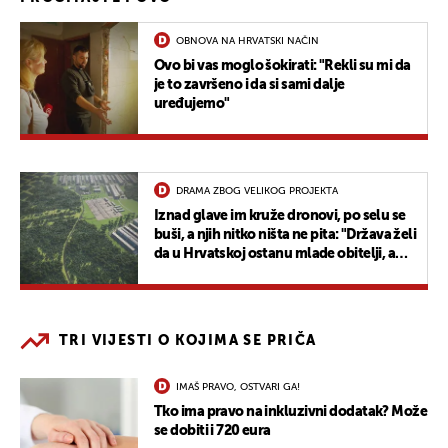
OBNOVA NA HRVATSKI NAČIN
Ovo bi vas moglo šokirati: "Rekli su mi da
je to završeno i da si sami dalje
uređujemo"
DRAMA ZBOG VELIKOG PROJEKTA
Iznad glave im kruže dronovi, po selu se
buši, a njih nitko ništa ne pita: "Država želi
da u Hrvatskoj ostanu mlade obitelji, a
tjeraju nas odavde"
TRI VIJESTI O KOJIMA SE PRIČA
IMAŠ PRAVO, OSTVARI GA!
Tko ima pravo na inkluzivni dodatak? Može
se dobiti i 720 eura