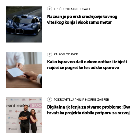
TREĆI UNIKATNI BUGATTI
Nazvan je po vrsti srednjovjekovnog
viteškog konja i visok samo metar
ZA POSLODAVCE
Kako ispravno dati nekome otkaz i izbjeći
najčešće pogreške te sudske sporove
POKROVITELJ PHILIP MORRIS ZAGREB
Digitalna rješenja za stvarne probleme: Dva
hrvatska projekta dobila potporu za razvoj