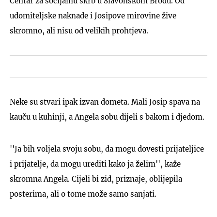
Centar za socijalnu skrb u Slavonskom Brodu. Od
udomiteljske naknade i Josipove mirovine žive
skromno, ali nisu od velikih prohtjeva.
Neke su stvari ipak izvan dometa. Mali Josip spava na
kauču u kuhinji, a Angela sobu dijeli s bakom i djedom.
''Ja bih voljela svoju sobu, da mogu dovesti prijateljice
i prijatelje, da mogu urediti kako ja želim'', kaže
skromna Angela. Cijeli bi zid, priznaje, oblijepila
posterima, ali o tome može samo sanjati.