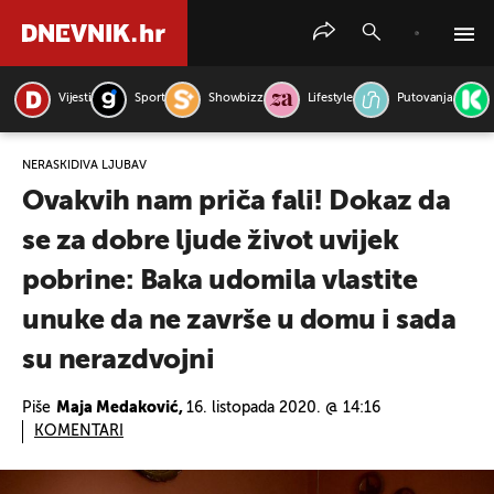
Vijesti
Sport
Showbizz
Lifestyle
Putovanja
PRETRAŽITE VIJESTI
NERASKIDIVA LJUBAV
Ovakvih nam priča fali! Dokaz da
se za dobre ljude život uvijek
pobrine: Baka udomila vlastite
unuke da ne završe u domu i sada
su nerazdvojni
Piše
Maja Medaković,
16. listopada 2020. @ 14:16
KOMENTARI