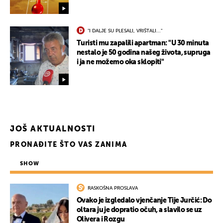
"I DALJE SU PLESALI, VRIŠTALI..."
Turisti mu zapalili apartman: "U 30 minuta
nestalo je 50 godina našeg života, supruga
i ja ne možemo oka sklopiti"
JOŠ AKTUALNOSTI
PRONAĐITE ŠTO VAS ZANIMA
SHOW
RASKOŠNA PROSLAVA
Ovako je izgledalo vjenčanje Tije Jurčić: Do
oltara ju je dopratio očuh, a slavilo se uz
Olivera i Rozgu