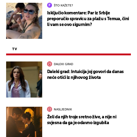
ŠTO KAŽETE?
Isključio komentare: Par iz Srbije
preporučio spravicu za plažu s Temua, čini
li vam se ovo sigurnim?
TV
DALEKI GRAD
Daleki grad: Intuicija joj govori da danas
neće otići iz njihovog života
NASLJEDNIK
Želi da njih troje sretno žive, a nije ni
svjesna da ga je odavno izgubila