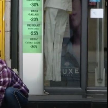
1
+
2
DONOSI PROVJERENO
o od
Policija ga zbog lažnih prijava prati kamo god da ode: "To
je zastrašujuće, stječemo dojam da ga se uhodi"