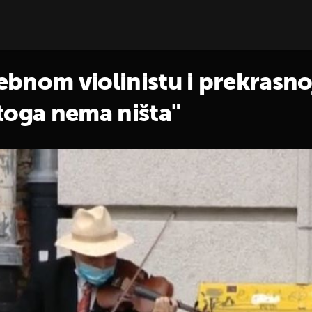
bnom violinistu i prekrasno
z toga nema ništa"