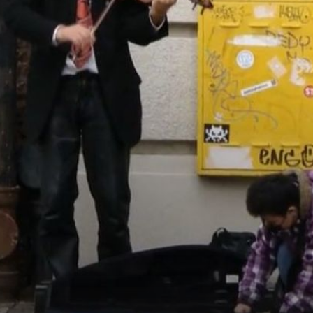
+
PROVJERENO DONOSI
 hit:
Udomiteljica Mara odgojila je više od 40 djece: "Svak
njih odnijelo je dio mojeg srca"