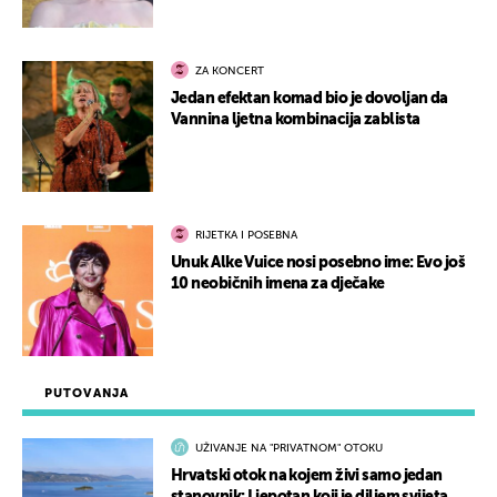
ZA KONCERT
Jedan efektan komad bio je dovoljan da
Vannina ljetna kombinacija zablista
RIJETKA I POSEBNA
Unuk Alke Vuice nosi posebno ime: Evo još
10 neobičnih imena za dječake
PUTOVANJA
UŽIVANJE NA "PRIVATNOM" OTOKU
Hrvatski otok na kojem živi samo jedan