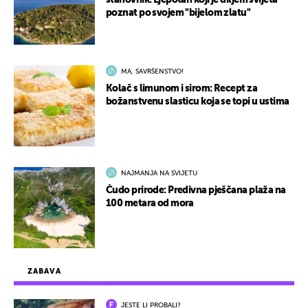
stanovnik: Ljepotan koji je diljem svijeta
poznat po svojem "bijelom zlatu"
MA, SAVRŠENSTVO!
Kolač s limunom i sirom: Recept za
božanstvenu slasticu koja se topi u ustima
NAJMANJA NA SVIJETU
Čudo prirode: Predivna pješčana plaža na
100 metara od mora
ZABAVA
JESTE LI PROBALI?