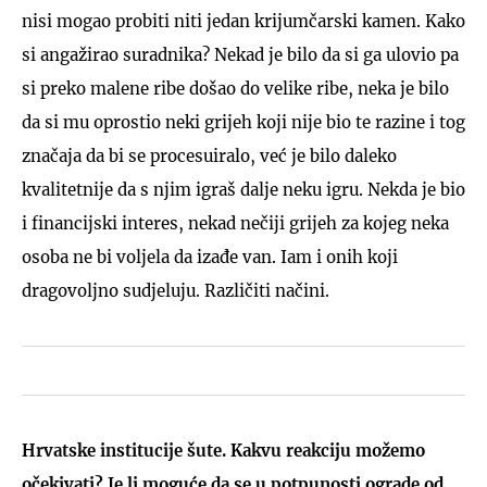
nisi mogao probiti niti jedan krijumčarski kamen. Kako
si angažirao suradnika? Nekad je bilo da si ga ulovio pa
si preko malene ribe došao do velike ribe, neka je bilo
da si mu oprostio neki grijeh koji nije bio te razine i tog
značaja da bi se procesuiralo, već je bilo daleko
kvalitetnije da s njim igraš dalje neku igru. Nekda je bio
i financijski interes, nekad nečiji grijeh za kojeg neka
osoba ne bi voljela da izađe van. Iam i onih koji
dragovoljno sudjeluju. Različiti načini.
Hrvatske institucije šute. Kakvu reakciju možemo
očekivati? Je li moguće da se u potpunosti ograde od