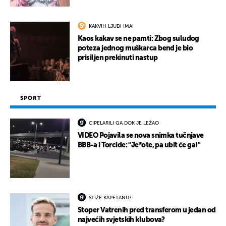
KAKVIH LJUDI IMA!
Kaos kakav se ne pamti: Zbog suludog
poteza jednog muškarca bend je bio
prisiljen prekinuti nastup
SPORT
CIPELARILI GA DOK JE LEŽAO
VIDEO Pojavila se nova snimka tučnjave
BBB-a i Torcide: "Je*ote, pa ubit će ga!"
STIŽE KAPETANU?
Stoper Vatrenih pred transferom u jedan od
najvećih svjetskih klubova?