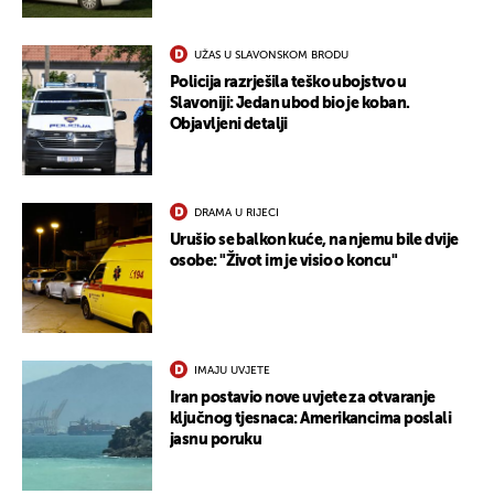
UŽAS U SLAVONSKOM BRODU
Policija razrješila teško ubojstvo u
Slavoniji: Jedan ubod bio je koban.
Objavljeni detalji
DRAMA U RIJECI
Urušio se balkon kuće, na njemu bile dvije
osobe: "Život im je visio o koncu"
IMAJU UVJETE
Iran postavio nove uvjete za otvaranje
ključnog tjesnaca: Amerikancima poslali
jasnu poruku