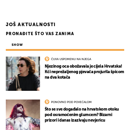
JOŠ AKTUALNOSTI
PRONAĐITE ŠTO VAS ZANIMA
SHOW
ČUVA USPOMENU NA NJEGA
Njezinog oca obožavala je cijela Hrvatska!
Kći neprežaljenog pjevača projurila špicom
na dva kotača
PONOVNO POD POVEĆALOM
Što se sve događalo na hrvatskom otoku
pod osramoćenim glumcem? Bizarni
prizori i danas izazivaju nevjericu