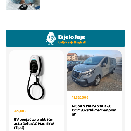
18.320,00 €
NISSAN PRIMASTAR 2.0
DCI*130ks*Klima*Tempom
475,00 €
at*
EV punjač za električni
auto Delta AC Max 11kW
(Tip 2)