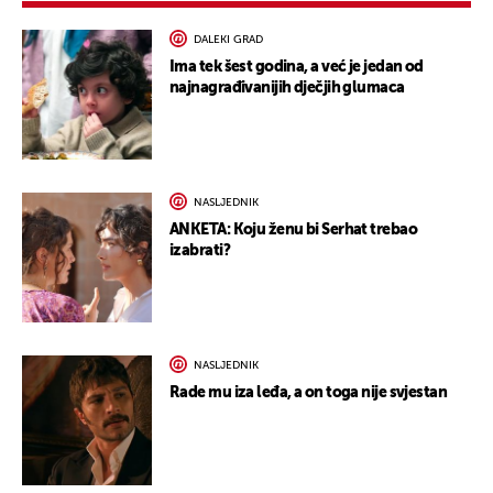
DALEKI GRAD
Ima tek šest godina, a već je jedan od
najnagrađivanijih dječjih glumaca
NASLJEDNIK
ANKETA: Koju ženu bi Serhat trebao
izabrati?
NASLJEDNIK
Rade mu iza leđa, a on toga nije svjestan