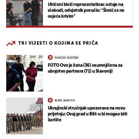
Uhićeni bivši reprezentativac ostaje na
slobodi, odvjetnik poručio: "Šimić se ne
osjeća krivim"
TRI VIJESTI O KOJIMA SE PRIČA
NAKON SUKOBA
FOTO Ovo je žena (36) osumnjičena za
ubojstvo partnera (71) u Slavoniji
BURE BARUTA
Ukrajinski stručnjak upozorava na novu
prijetnju: Ovaj grad u BiH-u bi mogao biti
žarište