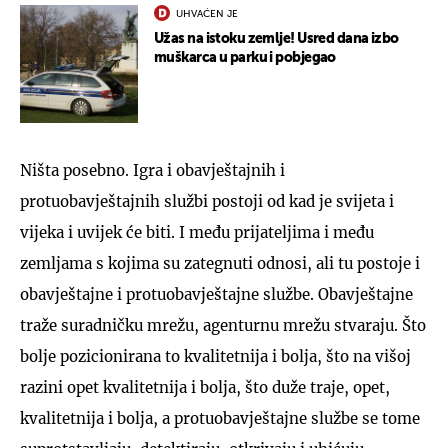
UHVAĆEN JE
Užas na istoku zemlje! Usred dana izbo
muškarca u parku i pobjegao
Ništa posebno. Igra i obavještajnih i
protuobavještajnih službi postoji od kad je svijeta i
vijeka i uvijek će biti. I među prijateljima i među
zemljama s kojima su zategnuti odnosi, ali tu postoje i
obavještajne i protuobavještajne službe. Obavještajne
traže suradničku mrežu, agenturnu mrežu stvaraju. Što
bolje pozicionirana to kvalitetnija i bolja, što na višoj
razini opet kvalitetnija i bolja, što duže traje, opet,
kvalitetnija i bolja, a protuobavještajne službe se tome