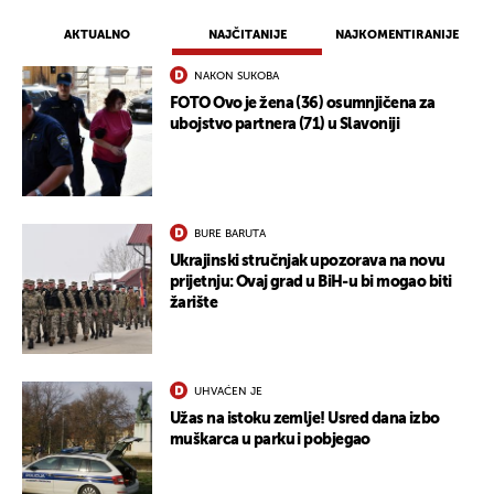
AKTUALNO
NAJČITANIJE
NAJKOMENTIRANIJE
NAKON SUKOBA
FOTO Ovo je žena (36) osumnjičena za
ubojstvo partnera (71) u Slavoniji
BURE BARUTA
Ukrajinski stručnjak upozorava na novu
prijetnju: Ovaj grad u BiH-u bi mogao biti
žarište
UHVAĆEN JE
Užas na istoku zemlje! Usred dana izbo
muškarca u parku i pobjegao