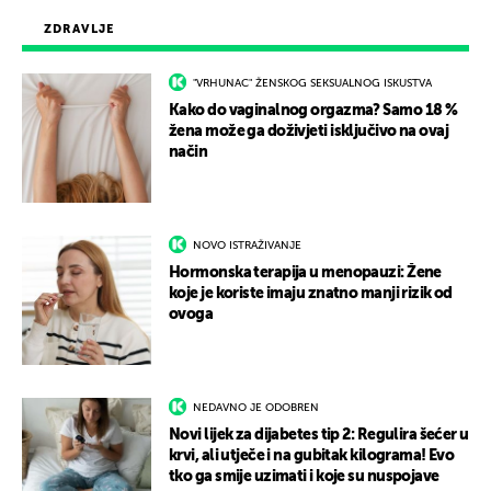
ZDRAVLJE
"VRHUNAC" ŽENSKOG SEKSUALNOG ISKUSTVA
Kako do vaginalnog orgazma? Samo 18 %
žena može ga doživjeti isključivo na ovaj
način
NOVO ISTRAŽIVANJE
Hormonska terapija u menopauzi: Žene
koje je koriste imaju znatno manji rizik od
ovoga
NEDAVNO JE ODOBREN
Novi lijek za dijabetes tip 2: Regulira šećer u
krvi, ali utječe i na gubitak kilograma! Evo
tko ga smije uzimati i koje su nuspojave