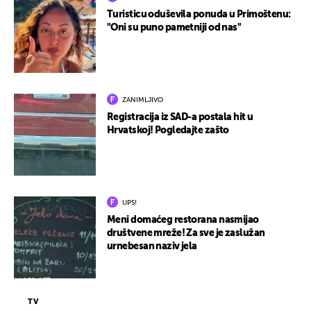
Turisticu oduševila ponuda u Primoštenu:
"Oni su puno pametniji od nas"
ZANIMLJIVO
Registracija iz SAD-a postala hit u
Hrvatskoj! Pogledajte zašto
UPS!
Meni domaćeg restorana nasmijao
društvene mreže! Za sve je zaslužan
urnebesan naziv jela
TV