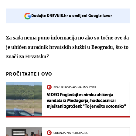
Dodajte DNEVNIK.hr u omiljeni Google izvor
Za sada nema puno informacija no ako su točne ove da
je uhićen suradnik hrvatskih službi u Beogradu, što to
znači za Hrvatsku?
PROČITAJTE I OVO
BISKUP POZVAO NA MOLITVU
VIDEO Pogledajte snimku uhićenja
vandala iz Međugorja, hodočasnici i
mještani zgroženi: "To je nešto sotonsko"
SUMNJA NA KORUPCIJU