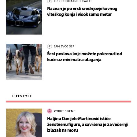
TREĆI UNIKATNI BUGATTI
Nazvan je po vrsti srednjovjekovnog
viteškog konja i visok samo metar
SAM SVOJ ŠEF
Šest poslova koje možete pokrenuti od
kuće uz minimalna ulaganja
LIFESTYLE
POPUT SIRENE
Haljina Danijele Martinović ističe
ženstvenu figuru, a savršena je za večernji
izlazak na moru