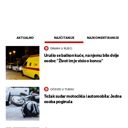
AKTUALNO
NAJČITANIJE
NAJKOMENTIRANIJE
DRAMA U RIJECI
Urušio se balkon kuće, na njemu bile dvije
osobe: "Život im je visio o koncu"
OČEVID U TIJEKU
Težak sudar motocikla i automobila: Jedna
osoba poginula