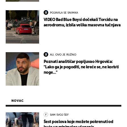
POJAVILA SE SNIMKA
VIDEO Bad Blue Boysi dočekali Torcidu na
aerodromu, izbila velika masovna tučnjava
AU, OVO JE RUŽNO
Poznati analitičar popljuvao Hrgovića:
"Lako ga je pogoditi, ne kreće se, ne koristi
noge..."
NOVAC
SAM SVOJ ŠEF
Šest poslova koje možete pokrenuti od