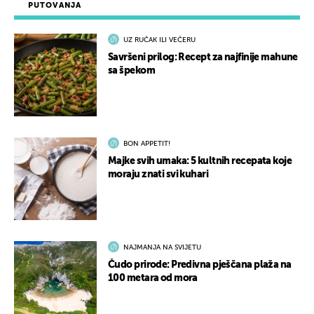
PUTOVANJA
UZ RUČAK ILI VEČERU
Savršeni prilog: Recept za najfinije mahune
sa špekom
BON APPETIT!
Majke svih umaka: 5 kultnih recepata koje
moraju znati svi kuhari
NAJMANJA NA SVIJETU
Čudo prirode: Predivna pješčana plaža na
100 metara od mora