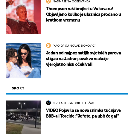
NADMAŠENA OČEKIVANJA
Thompson ruši brojke i u Vukovaru!
Objavljeno koliko je ulaznica prodano u
kratkom vremenu
"KAO DA SU NOVAK ĐOKOVIĆ"
Jedan od najpoznatijih svjetskih parova
stigao na Jadran, ovakve reakcije
vjerojatno nisu očekivali
SPORT
CIPELARILI GA DOK JE LEŽAO
VIDEO Pojavila se nova snimka tučnjave
BBB-a i Torcide: "Je*ote, pa ubit će ga!"