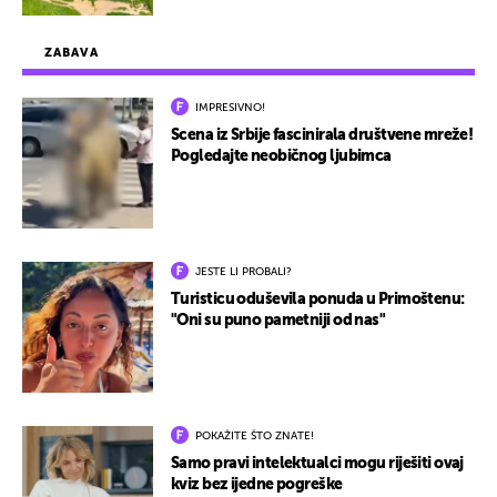
ZABAVA
IMPRESIVNO!
Scena iz Srbije fascinirala društvene mreže!
Pogledajte neobičnog ljubimca
JESTE LI PROBALI?
Turisticu oduševila ponuda u Primoštenu:
"Oni su puno pametniji od nas"
POKAŽITE ŠTO ZNATE!
Samo pravi intelektualci mogu riješiti ovaj
kviz bez ijedne pogreške