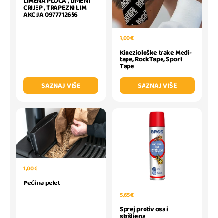
LIMENA PLOČA , LIMENI
CRIJEP , TRAPEZNI LIM
AKCIJA 0977712656
1,00 €
Kineziološke trake Medi-
tape, RockTape, Sport
Tape
SAZNAJ VIŠE
SAZNAJ VIŠE
1,00 €
Peći na pelet
5,65 €
Sprej protiv osa i
stršljena