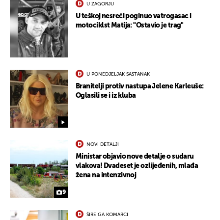
U ZAGORJU
U teškoj nesreći poginuo vatrogasac i
motociklst Matija: "Ostavio je trag"
UKLJUČITE NOTIFIKACIJE
U PONEDJELJAK SASTANAK
Branitelji protiv nastupa Jelene Karleuše:
Oglasili se i iz kluba
NOVI DETALJI
Ministar objavio nove detalje o sudaru
vlakova! Dvadeset je ozlijeđenih, mlađa
žena na intenzivnoj
9
ŠIRE GA KOMARCI