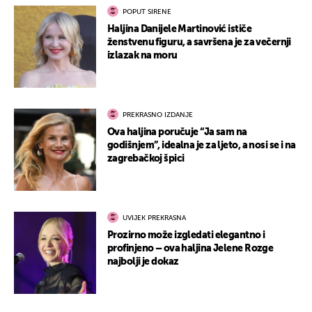
POPUT SIRENE
Haljina Danijele Martinović ističe
ženstvenu figuru, a savršena je za večernji
izlazak na moru
PREKRASNO IZDANJE
Ova haljina poručuje “Ja sam na
godišnjem”, idealna je za ljeto, a nosi se i na
zagrebačkoj špici
UVIJEK PREKRASNA
Prozirno može izgledati elegantno i
profinjeno – ova haljina Jelene Rozge
najbolji je dokaz