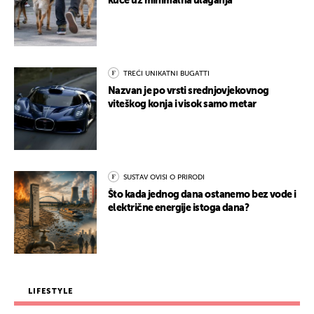
kuće uz minimalna ulaganja
TREĆI UNIKATNI BUGATTI
Nazvan je po vrsti srednjovjekovnog
viteškog konja i visok samo metar
SUSTAV OVISI O PRIRODI
Što kada jednog dana ostanemo bez vode i
električne energije istoga dana?
LIFESTYLE