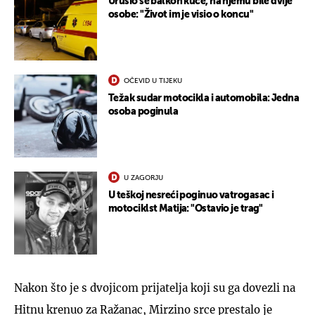
Urušio se balkon kuće, na njemu bile dvije
osobe: "Život im je visio o koncu"
OČEVID U TIJEKU
Težak sudar motocikla i automobila: Jedna
osoba poginula
U ZAGORJU
U teškoj nesreći poginuo vatrogasac i
motociklst Matija: "Ostavio je trag"
Nakon što je s dvojicom prijatelja koji su ga dovezli na
Hitnu krenuo za Ražanac, Mirzino srce prestalo je