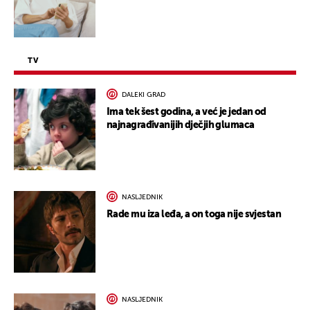
TV
DALEKI GRAD
Ima tek šest godina, a već je jedan od
najnagrađivanijih dječjih glumaca
NASLJEDNIK
Rade mu iza leđa, a on toga nije svjestan
NASLJEDNIK