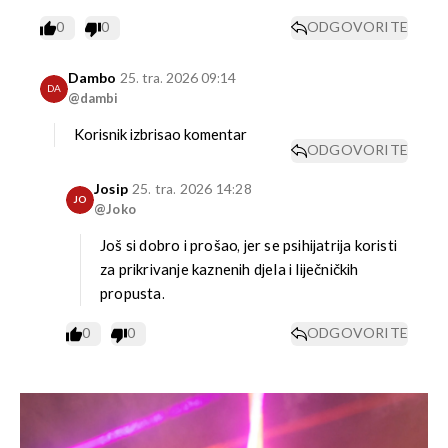
0
0
ODGOVORITE
Dambo
25. tra. 2026 09:14
DA
@dambi
Korisnik izbrisao komentar
ODGOVORITE
Josip
25. tra. 2026 14:28
JO
@Joko
Još si dobro i prošao, jer se psihijatrija koristi
za prikrivanje kaznenih djela i liječničkih
propusta.
0
0
ODGOVORITE