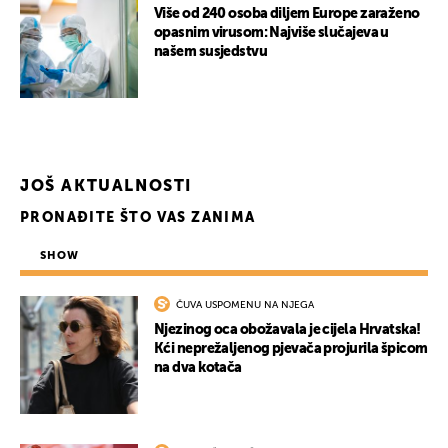
Više od 240 osoba diljem Europe zaraženo
opasnim virusom: Najviše slučajeva u
našem susjedstvu
JOŠ AKTUALNOSTI
PRONAĐITE ŠTO VAS ZANIMA
SHOW
ČUVA USPOMENU NA NJEGA
Njezinog oca obožavala je cijela Hrvatska!
Kći neprežaljenog pjevača projurila špicom
na dva kotača