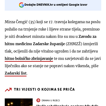
Dodajte DNEVNIK.hr u omiljeni Google izvor
Mirza Čengić (35) koji se 17. travnja kolegama na poslu
požalio na trnjenje ruke i lijeve strane tijela, preminuo
je niti dvadeset minuta nakon što su mu u
Zavodu za
hitnu medicinu Zadarske županije
(ZHMZŽ) izmjerili
tlak, ocijenili da nije vitalno ugrožen i da ne zahtijeva
hitno bolničko zbrinjavanje
te mu savjetovali da se javi
liječniku ako se stanje ne popravi nakon vikenda, piše
Zadarski list
.
TRI VIJESTI O KOJIMA SE PRIČA
DRAMA U RIJECI