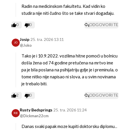
Radin na medicinskom fakultetu. Kad vidin ko
studira nije niti čudno što se take stvari događaju.
0
0
ODGOVORITE
Josip
25. tra. 2026 13:11
JO
@Joko
Tako je i 10.9.2022. vozilima hitne pomoći u bolnicu
došla žena od 74 godine pretučena na mrtvo ime
pa je bila poslana na psihijatriju gdje je i preminula, o
tome nitko nije napisao ni slova, a u svim novinama
je trebalo biti.
2
0
ODGOVORITE
Rusty Bedsprings
25. tra. 2026 11:24
RB
@Dickman22cm
Danas svaki papak moze kupiti doktorsku diplomu...