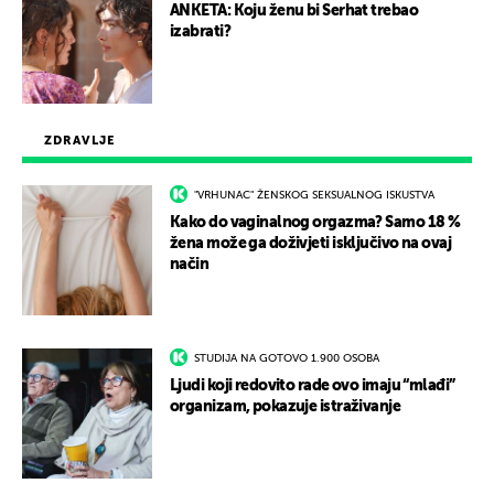
ANKETA: Koju ženu bi Serhat trebao
izabrati?
ZDRAVLJE
"VRHUNAC" ŽENSKOG SEKSUALNOG ISKUSTVA
Kako do vaginalnog orgazma? Samo 18 %
žena može ga doživjeti isključivo na ovaj
način
STUDIJA NA GOTOVO 1.900 OSOBA
Ljudi koji redovito rade ovo imaju “mlađi”
organizam, pokazuje istraživanje