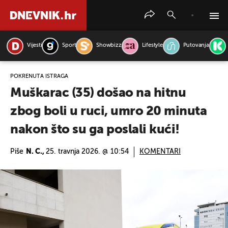
Vijesti
Sport
Showbizz
Lifestyle
Putovanja
PRETRAŽITE VIJESTI
POKRENUTA ISTRAGA
Muškarac (35) došao na hitnu
zbog boli u ruci, umro 20 minuta
nakon što su ga poslali kući!
Piše
N. C.,
25. travnja 2026. @ 10:54
KOMENTARI