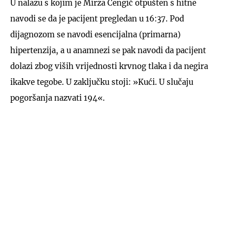
U nalazu s kojim je Mirza Čengić otpušten s hitne
navodi se da je pacijent pregledan u 16:37. Pod
dijagnozom se navodi esencijalna (primarna)
hipertenzija, a u anamnezi se pak navodi da pacijent
dolazi zbog viših vrijednosti krvnog tlaka i da negira
ikakve tegobe. U zaključku stoji: »Kući. U slučaju
pogoršanja nazvati 194«.