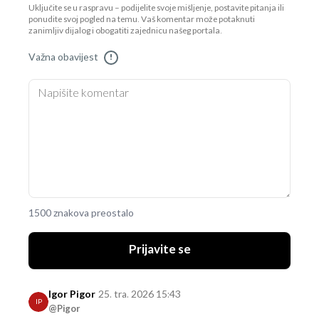
Uključite se u raspravu – podijelite svoje mišljenje, postavite pitanja ili
ponudite svoj pogled na temu. Vaš komentar može potaknuti
zanimljiv dijalog i obogatiti zajednicu našeg portala.
Važna obavijest
!
1500 znakova preostalo
Prijavite se
Igor Pigor
25. tra. 2026 15:43
IP
@Pigor