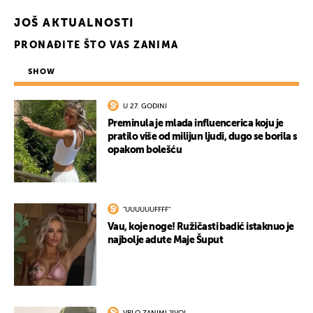
JOŠ AKTUALNOSTI
PRONAĐITE ŠTO VAS ZANIMA
SHOW
U 27. GODINI
Preminula je mlada influencerica koju je
pratilo više od milijun ljudi, dugo se borila s
opakom bolešću
"UUUUUUFFFF"
Vau, koje noge! Ružičasti badić istaknuo je
najbolje adute Maje Šuput
VRLO ZANIMLJIVO!