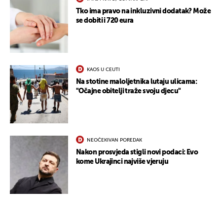
Tko ima pravo na inkluzivni dodatak? Može
se dobiti i 720 eura
KAOS U CEUTI
Na stotine maloljetnika lutaju ulicama:
"Očajne obitelji traže svoju djecu"
UKLJUČITE NOTIFIKACIJE
NEOČEKIVAN POREDAK
Nakon prosvjeda stigli novi podaci: Evo
kome Ukrajinci najviše vjeruju