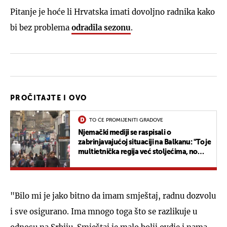
Pitanje je hoće li Hrvatska imati dovoljno radnika kako
bi bez problema
odradila sezonu
.
PROČITAJTE I OVO
TO ĆE PROMIJENITI GRADOVE
Njemački mediji se raspisali o
zabrinjavajućoj situaciji na Balkanu: "To je
multietnička regija već stoljećima, no
hoće li ovo izdržati?"
"Bilo mi je jako bitno da imam smještaj, radnu dozvolu
i sve osigurano. Ima mnogo toga što se razlikuje u