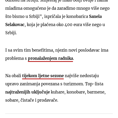
odnosu na Srbiju. Smještaj je malo bolji ovdje i nama
mladima omogućeno je da zaradimo mnogo više nego
što bismo u Srbiji", ispričala je konobarica
Sanela
Selakovac
, koja je plaćena oko 400 eura više nego u
Srbiji.
I sa svim tim benefitima, njezin novi poslodavac ima
problema s
pronalaženjem radnika
.
Na obali
tijekom ljetne sezone
najviše nedostaju
upravo zanimanja povezana s turizmom. Top-lista
najtraženijih uključuje
kuhare, konobare, barmene,
sobare, čistače i prodavače.