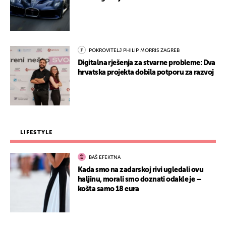
POKROVITELJ PHILIP MORRIS ZAGREB
Digitalna rješenja za stvarne probleme: Dva
hrvatska projekta dobila potporu za razvoj
LIFESTYLE
BAŠ EFEKTNA
Kada smo na zadarskoj rivi ugledali ovu
haljinu, morali smo doznati odakle je –
košta samo 18 eura