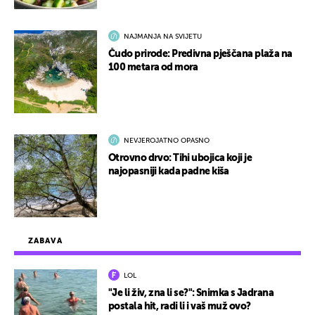
NAJMANJA NA SVIJETU
Čudo prirode: Predivna pješčana plaža na
100 metara od mora
NEVJEROJATNO OPASNO
Otrovno drvo: Tihi ubojica koji je
najopasniji kada padne kiša
ZABAVA
LOL
"Je li živ, zna li se?": Snimka s Jadrana
postala hit, radi li i vaš muž ovo?