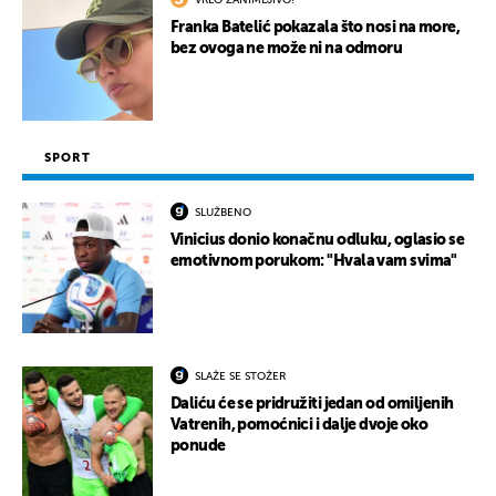
Franka Batelić pokazala što nosi na more,
bez ovoga ne može ni na odmoru
SPORT
SLUŽBENO
Vinicius donio konačnu odluku, oglasio se
emotivnom porukom: "Hvala vam svima"
SLAŽE SE STOŽER
Daliću će se pridružiti jedan od omiljenih
Vatrenih, pomoćnici i dalje dvoje oko
ponude