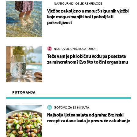
NAJSIGURNIJI OBLIK REKREACIJE
Vježbe za koljeno u moru: 5 sigurnih vježbi
koje mogu smanjiti bol i poboljšati
pokretljivost
NIJE UVIJEK NAJBOLJI IZBOR
Teže vam je piti običnu vodu pa posežete
za mineralnom? Evo što to čini organizmu
PUTOVANJA
GOTOVO ZA 15 MINUTA
Najbolja ljetna salata od graha: Brzinski
recept za dane kada je prevruće za kuhanje