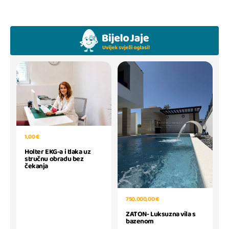
1,00 €
Holter EKG-a i tlaka uz
stručnu obradu bez
čekanja
750.000,00 €
ZATON- Luksuzna vila s
bazenom