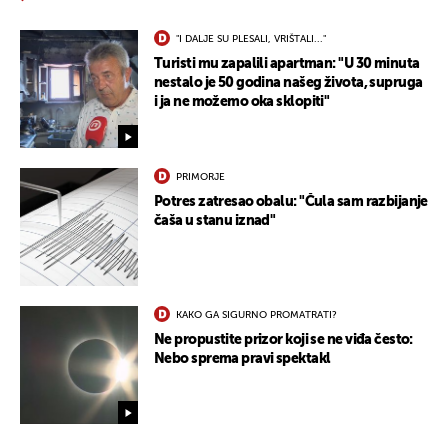
"I DALJE SU PLESALI, VRIŠTALI..."
Turisti mu zapalili apartman: "U 30 minuta
nestalo je 50 godina našeg života, supruga
i ja ne možemo oka sklopiti"
PRIMORJE
Potres zatresao obalu: "Čula sam razbijanje
čaša u stanu iznad"
KAKO GA SIGURNO PROMATRATI?
Ne propustite prizor koji se ne viđa često:
Nebo sprema pravi spektakl