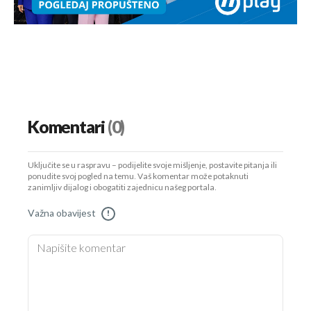
Komentari
(0)
Uključite se u raspravu – podijelite svoje mišljenje, postavite pitanja ili
ponudite svoj pogled na temu. Vaš komentar može potaknuti
zanimljiv dijalog i obogatiti zajednicu našeg portala.
Važna obavijest
!