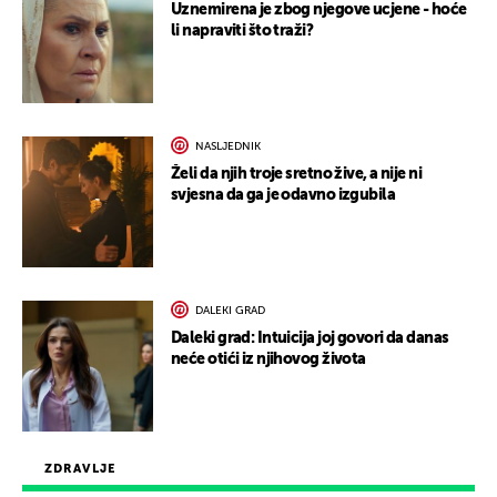
Uznemirena je zbog njegove ucjene - hoće
li napraviti što traži?
NASLJEDNIK
Želi da njih troje sretno žive, a nije ni
svjesna da ga je odavno izgubila
DALEKI GRAD
Daleki grad: Intuicija joj govori da danas
neće otići iz njihovog života
ZDRAVLJE