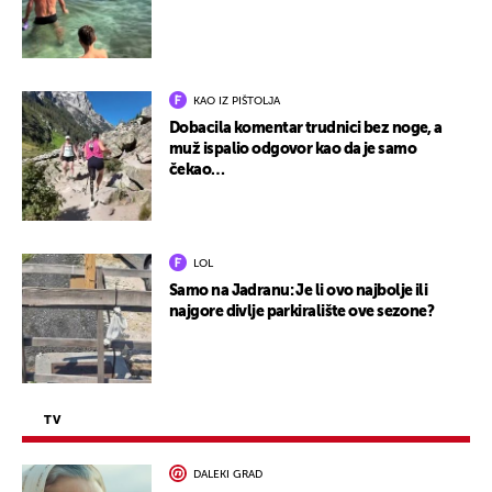
KAO IZ PIŠTOLJA
Dobacila komentar trudnici bez noge, a
muž ispalio odgovor kao da je samo
čekao…
LOL
Samo na Jadranu: Je li ovo najbolje ili
najgore divlje parkiralište ove sezone?
TV
DALEKI GRAD