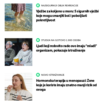
NAJSIGURNIJI OBLIK REKREACIJE
Vježbe za koljeno u moru: 5 sigurnih vježbi
koje mogu smanjiti bol i poboljšati
pokretljivost
STUDIJA NA GOTOVO 1.900 OSOBA
Ljudi koji redovito rade ovo imaju “mlađi”
organizam, pokazuje istraživanje
NOVO ISTRAŽIVANJE
Hormonska terapija u menopauzi: Žene
koje je koriste imaju znatno manji rizik od
ovoga