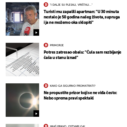
"I DALJE SU PLESALI, VRIŠTALI..."
Turisti mu zapalili apartman: "U 30 minuta
nestalo je 50 godina našeg života, supruga
i ja ne možemo oka sklopiti"
PRIMORJE
Potres zatresao obalu: "Čula sam razbijanje
čaša u stanu iznad"
KAKO GA SIGURNO PROMATRATI?
Ne propustite prizor koji se ne viđa često:
Nebo sprema pravi spektakl
IMAŠ PRAVO, OSTVARI GA!