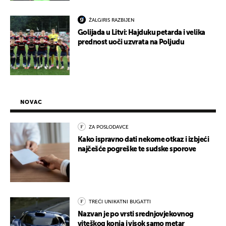
ŽALGIRIS RAZBIJEN
Golijada u Litvi: Hajduku petarda i velika
prednost uoči uzvrata na Poljudu
NOVAC
ZA POSLODAVCE
Kako ispravno dati nekome otkaz i izbjeći
najčešće pogreške te sudske sporove
TREĆI UNIKATNI BUGATTI
Nazvan je po vrsti srednjovjekovnog
viteškog konja i visok samo metar