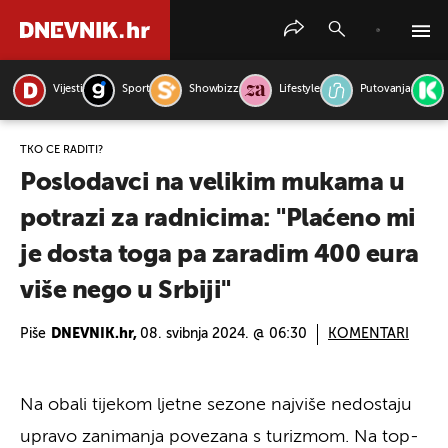
Vijesti
Sport
Showbizz
Lifestyle
Putovanja
PRETRAŽITE VIJESTI
TKO ĆE RADITI?
Poslodavci na velikim mukama u
potrazi za radnicima: "Plaćeno mi
je dosta toga pa zaradim 400 eura
više nego u Srbiji"
Piše
DNEVNIK.hr,
08. svibnja 2024. @ 06:30
KOMENTARI
Na obali tijekom ljetne sezone najviše nedostaju
upravo zanimanja povezana s turizmom. Na top-