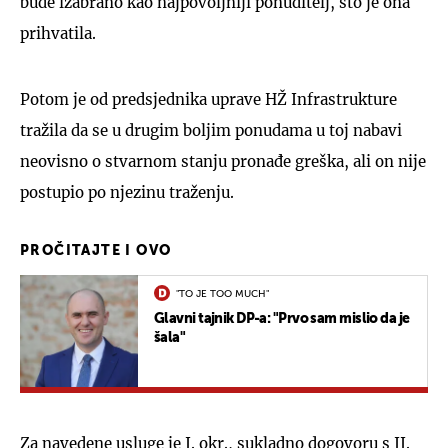
bude izabrano kao najpovoljniji ponuditelj, što je ona
prihvatila.
Potom je od predsjednika uprave HŽ Infrastrukture
tražila da se u drugim boljim ponudama u toj nabavi
neovisno o stvarnom stanju pronađe greška, ali on nije
postupio po njezinu traženju.
PROČITAJTE I OVO
"TO JE TOO MUCH"
Glavni tajnik DP-a: "Prvo sam mislio da je
šala"
Za navedene usluge je I. okr., sukladno dogovoru s II.