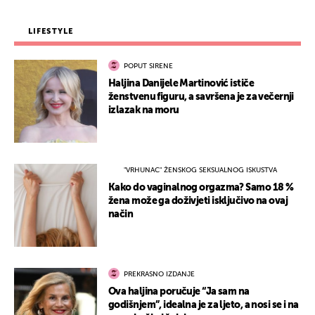
LIFESTYLE
POPUT SIRENE
Haljina Danijele Martinović ističe
ženstvenu figuru, a savršena je za večernji
izlazak na moru
"VRHUNAC" ŽENSKOG SEKSUALNOG ISKUSTVA
Kako do vaginalnog orgazma? Samo 18 %
žena može ga doživjeti isključivo na ovaj
način
PREKRASNO IZDANJE
Ova haljina poručuje “Ja sam na
godišnjem”, idealna je za ljeto, a nosi se i na