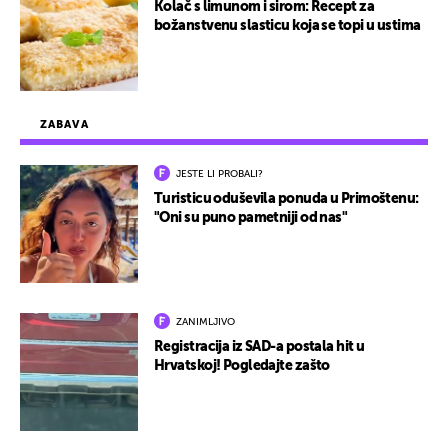
Kolač s limunom i sirom: Recept za
božanstvenu slasticu koja se topi u ustima
ZABAVA
JESTE LI PROBALI?
Turisticu oduševila ponuda u Primoštenu:
"Oni su puno pametniji od nas"
ZANIMLJIVO
Registracija iz SAD-a postala hit u
Hrvatskoj! Pogledajte zašto