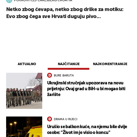
POKROVITELJ CARLSBERG CROATIA
Netko zbog ćevapa, netko zbog drške za motiku:
Evo zbog čega sve Hrvati duguju pivo...
AKTUALNO
NAJČITANIJE
NAJKOMENTIRANIJE
BURE BARUTA
Ukrajinski stručnjak upozorava na novu
prijetnju: Ovaj grad u BiH-u bi mogao biti
žarište
DRAMA U RIJECI
Urušio se balkon kuće, na njemu bile dvije
osobe: "Život im je visio o koncu"