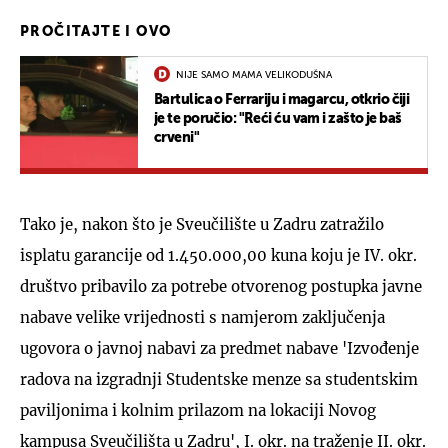
PROČITAJTE I OVO
NIJE SAMO MAMA VELIKODUŠNA
Bartulica o Ferrariju i magarcu, otkrio čiji
je te poručio: "Reći ću vam i zašto je baš
crveni"
Tako je, nakon što je Sveučilište u Zadru zatražilo
isplatu garancije od 1.450.000,00 kuna koju je IV. okr.
društvo pribavilo za potrebe otvorenog postupka javne
nabave velike vrijednosti s namjerom zaključenja
ugovora o javnoj nabavi za predmet nabave 'Izvođenje
radova na izgradnji Studentske menze sa studentskim
paviljonima i kolnim prilazom na lokaciji Novog
kampusa Sveučilišta u Zadru', I. okr. na traženje II. okr.