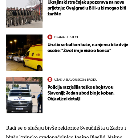
Ukrajinski stručnjak upozorava na novu
prijetnju: Ovaj grad u BiH-u bi mogao biti
žarište
DRAMA U RIJECI
Urušio se balkon kuće, na njemu bile dvije
osobe: "Život im je visio o koncu"
UŽAS U SLAVONSKOM BRODU
Policija razrješila teško ubojstvo u
Slavoniji: Jedan ubod bio je koban.
Objavljeni detalji
Radi se o slučaju bivše rektorice Sveučilišta u Zadru i
bivše kninske gradonačelnice
Josipe Pleslić
. Naime,