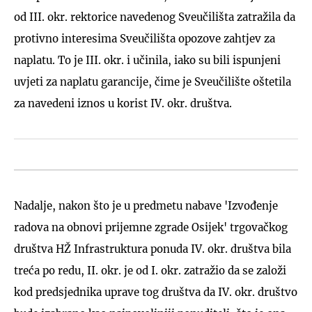
od III. okr. rektorice navedenog Sveučilišta zatražila da
protivno interesima Sveučilišta opozove zahtjev za
naplatu. To je III. okr. i učinila, iako su bili ispunjeni
uvjeti za naplatu garancije, čime je Sveučilište oštetila
za navedeni iznos u korist IV. okr. društva.
Nadalje, nakon što je u predmetu nabave 'Izvođenje
radova na obnovi prijemne zgrade Osijek' trgovačkog
društva HŽ Infrastruktura ponuda IV. okr. društva bila
treća po redu, II. okr. je od I. okr. zatražio da se založi
kod predsjednika uprave tog društva da IV. okr. društvo