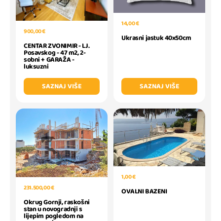
14,00 €
900,00 €
Ukrasni jastuk 40x50cm
CENTAR ZVONIMIR - LJ.
Posavskog - 47 m2, 2-
sobni + GARAŽA -
luksuzni
SAZNAJ VIŠE
SAZNAJ VIŠE
1,00 €
231.500,00 €
OVALNI BAZENI
Okrug Gornji, raskošni
stan u novogradnji s
lijepim pogledom na