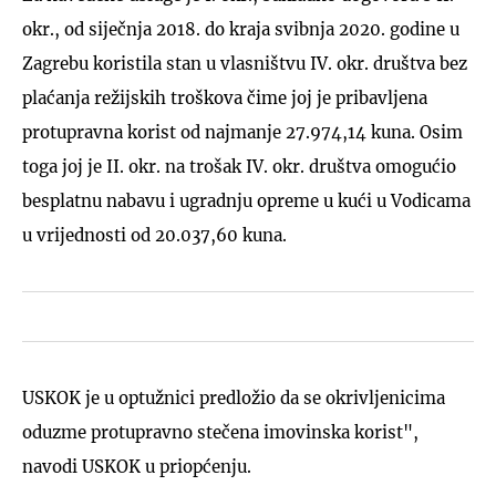
okr., od siječnja 2018. do kraja svibnja 2020. godine u
Zagrebu koristila stan u vlasništvu IV. okr. društva bez
plaćanja režijskih troškova čime joj je pribavljena
protupravna korist od najmanje 27.974,14 kuna. Osim
toga joj je II. okr. na trošak IV. okr. društva omogućio
besplatnu nabavu i ugradnju opreme u kući u Vodicama
u vrijednosti od 20.037,60 kuna.
USKOK je u optužnici predložio da se okrivljenicima
oduzme protupravno stečena imovinska korist",
navodi USKOK u priopćenju.