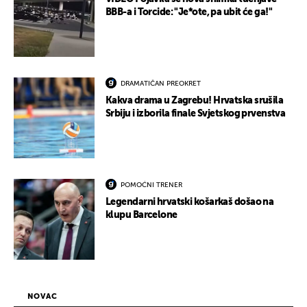
BBB-a i Torcide: "Je*ote, pa ubit će ga!"
DRAMATIČAN PREOKRET
Kakva drama u Zagrebu! Hrvatska srušila
Srbiju i izborila finale Svjetskog prvenstva
POMOĆNI TRENER
Legendarni hrvatski košarkaš došao na
klupu Barcelone
NOVAC