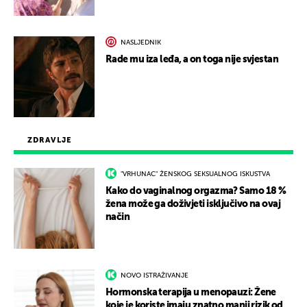
NASLJEDNIK
Rade mu iza leđa, a on toga nije svjestan
ZDRAVLJE
"VRHUNAC" ŽENSKOG SEKSUALNOG ISKUSTVA
Kako do vaginalnog orgazma? Samo 18 %
žena može ga doživjeti isključivo na ovaj
način
NOVO ISTRAŽIVANJE
Hormonska terapija u menopauzi: Žene
koje je koriste imaju znatno manji rizik od