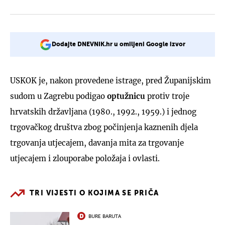
Dodajte DNEVNIK.hr u omiljeni Google izvor
USKOK je, nakon provedene istrage, pred Županijskim
sudom u Zagrebu podigao
optužnicu
protiv troje
hrvatskih državljana (1980., 1992., 1959.) i jednog
trgovačkog društva zbog počinjenja kaznenih djela
trgovanja utjecajem, davanja mita za trgovanje
utjecajem i zlouporabe položaja i ovlasti.
TRI VIJESTI O KOJIMA SE PRIČA
BURE BARUTA