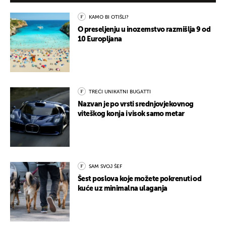
KAMO BI OTIŠLI?
O preseljenju u inozemstvo razmišlja 9 od
10 Europljana
TREĆI UNIKATNI BUGATTI
Nazvan je po vrsti srednjovjekovnog
viteškog konja i visok samo metar
SAM SVOJ ŠEF
Šest poslova koje možete pokrenuti od
kuće uz minimalna ulaganja