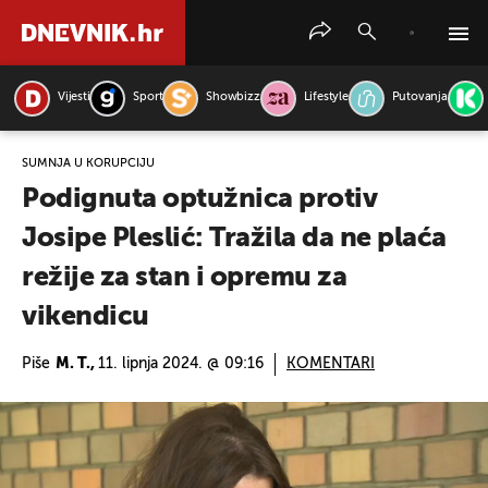
Vijesti
Sport
Showbizz
Lifestyle
Putovanja
PRETRAŽITE VIJESTI
SUMNJA U KORUPCIJU
Podignuta optužnica protiv
Josipe Pleslić: Tražila da ne plaća
režije za stan i opremu za
vikendicu
Piše
M. T.,
11. lipnja 2024. @ 09:16
KOMENTARI