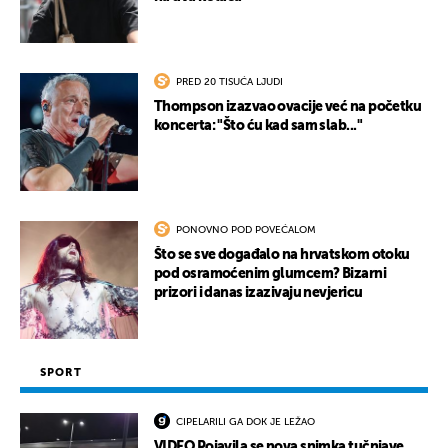
PRED 20 TISUĆA LJUDI
Thompson izazvao ovacije već na početku
koncerta: "Što ću kad sam slab..."
PONOVNO POD POVEĆALOM
Što se sve događalo na hrvatskom otoku
pod osramoćenim glumcem? Bizarni
prizori i danas izazivaju nevjericu
SPORT
CIPELARILI GA DOK JE LEŽAO
VIDEO Pojavila se nova snimka tučnjave