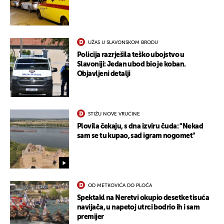
UŽAS U SLAVONSKOM BRODU
Policija razrješila teško ubojstvo u
Slavoniji: Jedan ubod bio je koban.
Objavljeni detalji
STIŽU NOVE VRUĆINE
Plovila čekaju, s dna izviru čuda: "Nekad
sam se tu kupao, sad igram nogomet"
OD METKOVIĆA DO PLOČA
Spektakl na Neretvi okupio desetke tisuća
navijača, u napetoj utrci bodrio ih i sam
premijer