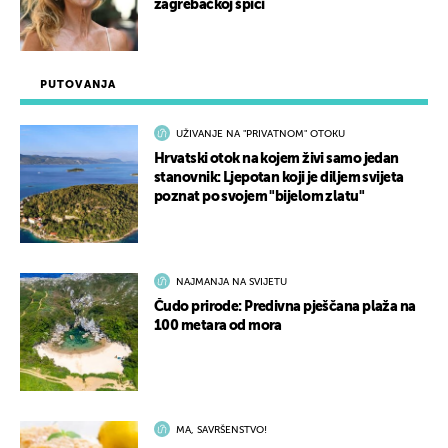
zagrebačkoj špici
PUTOVANJA
UŽIVANJE NA "PRIVATNOM" OTOKU
Hrvatski otok na kojem živi samo jedan
stanovnik: Ljepotan koji je diljem svijeta
poznat po svojem "bijelom zlatu"
NAJMANJA NA SVIJETU
Čudo prirode: Predivna pješčana plaža na
100 metara od mora
MA, SAVRŠENSTVO!