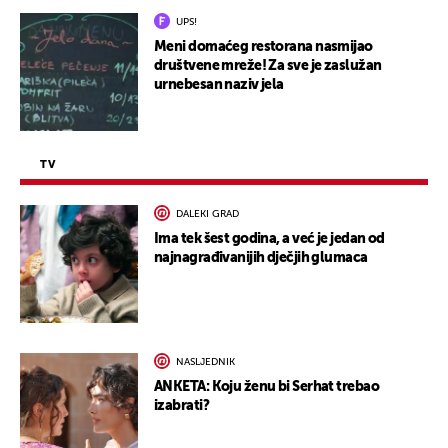
UPS!
Meni domaćeg restorana nasmijao
društvene mreže! Za sve je zaslužan
urnebesan naziv jela
TV
DALEKI GRAD
Ima tek šest godina, a već je jedan od
najnagrađivanijih dječjih glumaca
NASLJEDNIK
ANKETA: Koju ženu bi Serhat trebao
izabrati?