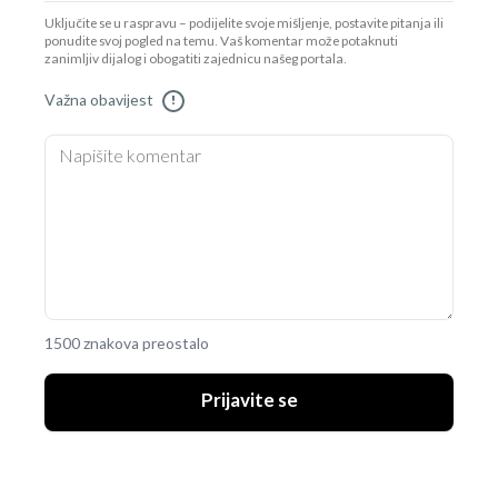
Uključite se u raspravu – podijelite svoje mišljenje, postavite pitanja ili
ponudite svoj pogled na temu. Vaš komentar može potaknuti
zanimljiv dijalog i obogatiti zajednicu našeg portala.
Važna obavijest
!
1500 znakova preostalo
Prijavite se