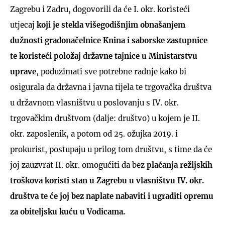
Zagrebu i Zadru, dogovorili da će I. okr. koristeći
utjecaj
koji je stekla višegodišnjim obnašanjem
dužnosti gradonačelnice Knina i saborske zastupnice
te koristeći položaj državne tajnice u Ministarstvu
uprave
, poduzimati sve potrebne radnje kako bi
osigurala da državna i javna tijela te trgovačka društva
u državnom vlasništvu u poslovanju s IV. okr.
trgovačkim društvom (dalje: društvo) u kojem je II.
okr. zaposlenik, a potom od 25. ožujka 2019. i
prokurist, postupaju u prilog tom društvu, s time da će
joj zauzvrat II. okr. omogućiti da bez
plaćanja režijskih
troškova koristi stan u Zagrebu u vlasništvu IV. okr.
društva te će joj bez naplate nabaviti i ugraditi opremu
za obiteljsku kuću u Vodicama.