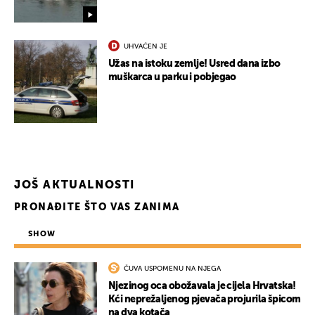
UHVAĆEN JE
Užas na istoku zemlje! Usred dana izbo
muškarca u parku i pobjegao
JOŠ AKTUALNOSTI
PRONAĐITE ŠTO VAS ZANIMA
SHOW
ČUVA USPOMENU NA NJEGA
Njezinog oca obožavala je cijela Hrvatska!
Kći neprežaljenog pjevača projurila špicom
na dva kotača