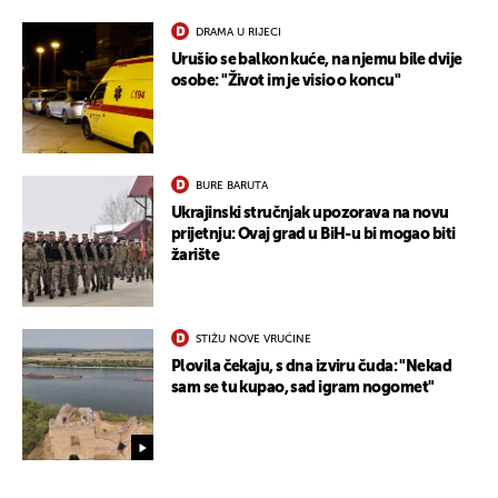
DRAMA U RIJECI
Urušio se balkon kuće, na njemu bile dvije
osobe: "Život im je visio o koncu"
BURE BARUTA
Ukrajinski stručnjak upozorava na novu
prijetnju: Ovaj grad u BiH-u bi mogao biti
žarište
STIŽU NOVE VRUĆINE
Plovila čekaju, s dna izviru čuda: "Nekad
sam se tu kupao, sad igram nogomet"