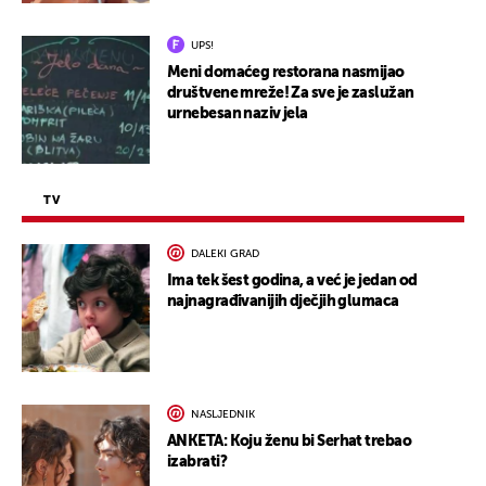
UPS!
Meni domaćeg restorana nasmijao
društvene mreže! Za sve je zaslužan
urnebesan naziv jela
TV
DALEKI GRAD
Ima tek šest godina, a već je jedan od
najnagrađivanijih dječjih glumaca
NASLJEDNIK
ANKETA: Koju ženu bi Serhat trebao
izabrati?