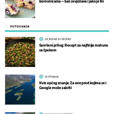
borovnicama – baš osvježava i jako je fin
PUTOVANJA
UZ RUČAK ILI VEČERU
Savršeni prilog: Recept za najfinije mahune
sa špekom
15 PITANJA
Kviz općeg znanja: Za one pred kojima se i
Google može sakriti