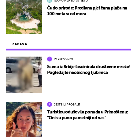
NAJMANJA NA SVIJETU
Čudo prirode: Predivna pješčana plaža na
100 metara od mora
ZABAVA
IMPRESIVNO!
Scena iz Srbije fascinirala društvene mreže!
Pogledajte neobičnog ljubimca
JESTE LI PROBALI?
Turisticu oduševila ponuda u Primoštenu:
"Oni su puno pametniji od nas"