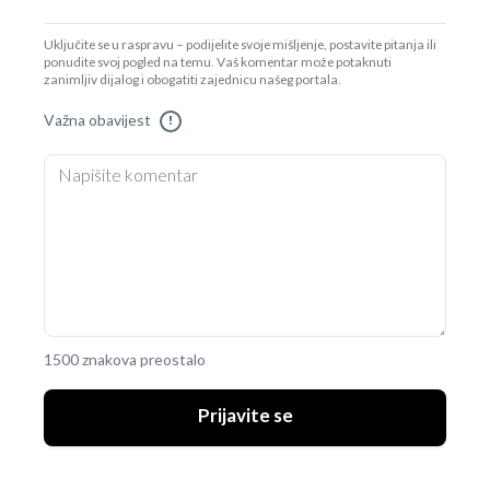
Uključite se u raspravu – podijelite svoje mišljenje, postavite pitanja ili
ponudite svoj pogled na temu. Vaš komentar može potaknuti
zanimljiv dijalog i obogatiti zajednicu našeg portala.
Važna obavijest
!
1500 znakova preostalo
Prijavite se