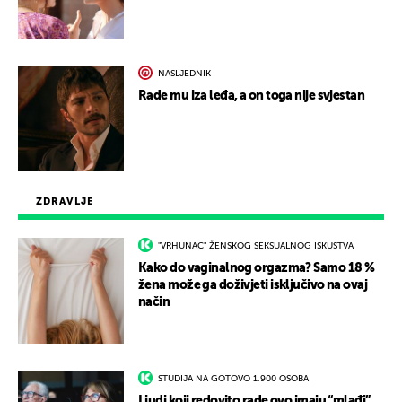
NASLJEDNIK
Rade mu iza leđa, a on toga nije svjestan
ZDRAVLJE
"VRHUNAC" ŽENSKOG SEKSUALNOG ISKUSTVA
Kako do vaginalnog orgazma? Samo 18 %
žena može ga doživjeti isključivo na ovaj
način
STUDIJA NA GOTOVO 1.900 OSOBA
Ljudi koji redovito rade ovo imaju “mlađi”