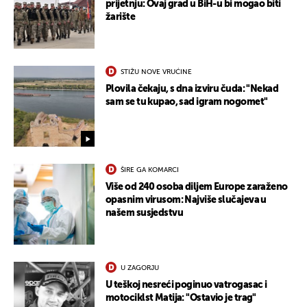
prijetnju: Ovaj grad u BiH-u bi mogao biti
žarište
STIŽU NOVE VRUĆINE
Plovila čekaju, s dna izviru čuda: "Nekad
sam se tu kupao, sad igram nogomet"
ŠIRE GA KOMARCI
Više od 240 osoba diljem Europe zaraženo
opasnim virusom: Najviše slučajeva u
našem susjedstvu
U ZAGORJU
U teškoj nesreći poginuo vatrogasac i
motociklst Matija: "Ostavio je trag"