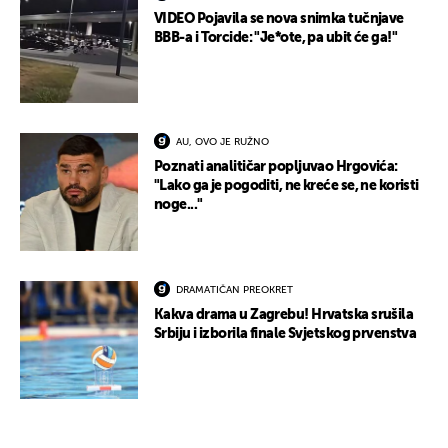
VIDEO Pojavila se nova snimka tučnjave
BBB-a i Torcide: "Je*ote, pa ubit će ga!"
AU, OVO JE RUŽNO
Poznati analitičar popljuvao Hrgovića:
"Lako ga je pogoditi, ne kreće se, ne koristi
noge..."
DRAMATIČAN PREOKRET
Kakva drama u Zagrebu! Hrvatska srušila
Srbiju i izborila finale Svjetskog prvenstva