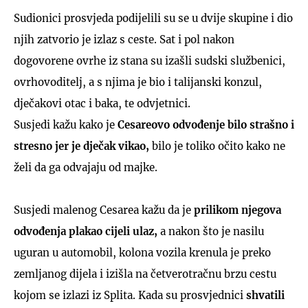
Sudionici prosvjeda podijelili su se u dvije skupine i dio
njih zatvorio je izlaz s ceste. Sat i pol nakon
dogovorene ovrhe iz stana su izašli sudski službenici,
ovrhovoditelj, a s njima je bio i talijanski konzul,
dječakovi otac i baka, te odvjetnici.
Susjedi kažu kako je
Cesareovo odvođenje bilo strašno i
stresno jer je dječak vikao,
bilo je toliko očito kako ne
želi da ga odvajaju od majke.
Susjedi malenog Cesarea kažu da je
prilikom njegova
odvođenja plakao cijeli ulaz,
a nakon što je nasilu
uguran u automobil, kolona vozila krenula je preko
zemljanog dijela i izišla na četverotračnu brzu cestu
kojom se izlazi iz Splita. Kada su prosvjednici
shvatili