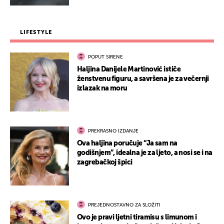
LIFESTYLE
POPUT SIRENE
Haljina Danijele Martinović ističe
ženstvenu figuru, a savršena je za večernji
izlazak na moru
PREKRASNO IZDANJE
Ova haljina poručuje “Ja sam na
godišnjem”, idealna je za ljeto, a nosi se i na
zagrebačkoj špici
PREJEDNOSTAVNO ZA SLOŽITI
Ovo je pravi ljetni tiramisu s limunom i