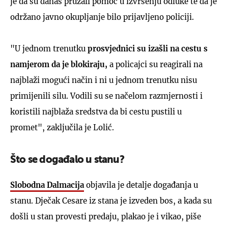
je da su danas pružali pomoć u izvršenju odluke te da je
održano javno okupljanje bilo prijavljeno policiji.
"U jednom trenutku
prosvjednici su izašli na cestu s
namjerom da je blokiraju,
a policajci su reagirali na
najblaži mogući način i ni u jednom trenutku nisu
primijenili silu. Vodili su se načelom razmjernosti i
koristili najblaža sredstva da bi cestu pustili u
promet", zaključila je Lolić.
Što se događalo u stanu?
Slobodna Dalmacija
objavila je detalje događanja u
stanu. Dječak Cesare iz stana je izveden bos, a kada su
došli u stan provesti predaju, plakao je i vikao, piše