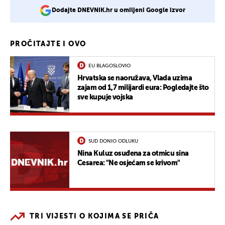
Dodajte DNEVNIK.hr u omiljeni Google izvor
PROČITAJTE I OVO
EU BLAGOSLOVIO
Hrvatska se naoružava, Vlada uzima
zajam od 1,7 milijardi eura: Pogledajte što
sve kupuje vojska
SUD DONIO ODLUKU
Nina Kuluz osuđena za otmicu sina
Cesarea: "Ne osjećam se krivom"
TRI VIJESTI O KOJIMA SE PRIČA