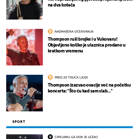
na dva kotača
NADMAŠENA OČEKIVANJA
Thompson ruši brojke i u Vukovaru!
Objavljeno koliko je ulaznica prodano u
kratkom vremenu
PRED 20 TISUĆA LJUDI
Thompson izazvao ovacije već na početku
koncerta: "Što ću kad sam slab..."
SPORT
CIPELARILI GA DOK JE LEŽAO