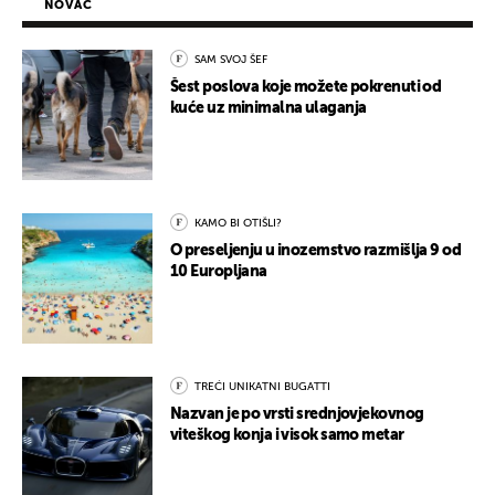
NOVAC
SAM SVOJ ŠEF
Šest poslova koje možete pokrenuti od
kuće uz minimalna ulaganja
KAMO BI OTIŠLI?
O preseljenju u inozemstvo razmišlja 9 od
10 Europljana
TREĆI UNIKATNI BUGATTI
Nazvan je po vrsti srednjovjekovnog
viteškog konja i visok samo metar