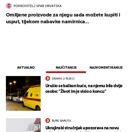
POKROVITELJ SPAR HRVATSKA
Omiljene proizvode za njegu sada možete kupiti i
usput, tijekom nabavke namirnica...
AKTUALNO
NAJČITANIJE
NAJKOMENTIRANIJE
DRAMA U RIJECI
Urušio se balkon kuće, na njemu bile dvije
osobe: "Život im je visio o koncu"
BURE BARUTA
Ukrajinski stručnjak upozorava na novu