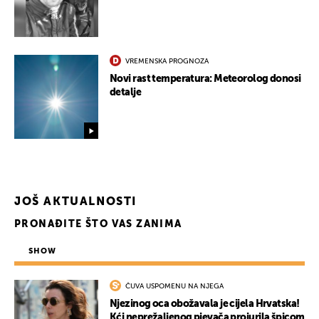
VREMENSKA PROGNOZA
Novi rast temperatura: Meteorolog donosi
detalje
JOŠ AKTUALNOSTI
PRONAĐITE ŠTO VAS ZANIMA
SHOW
ČUVA USPOMENU NA NJEGA
Njezinog oca obožavala je cijela Hrvatska!
Kći neprežaljenog pjevača projurila špicom