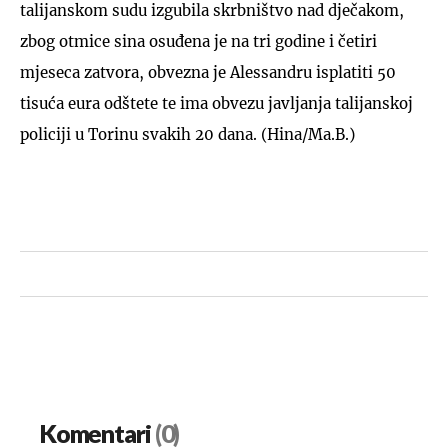
talijanskom sudu izgubila skrbništvo nad dječakom,
zbog otmice sina osuđena je na tri godine i četiri
mjeseca zatvora, obvezna je Alessandru isplatiti 50
tisuća eura odštete te ima obvezu javljanja talijanskoj
UKLJUČITE NOTIFIKACIJE
policiji u Torinu svakih 20 dana. (Hina/Ma.B.)
Komentari
(0)