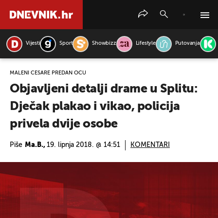
Vijesti
Sport
Showbizz
Lifestyle
Putovanja
PRETRAŽITE VIJESTI
MALENI CESARE PREDAN OCU
Objavljeni detalji drame u Splitu:
Dječak plakao i vikao, policija
privela dvije osobe
Piše
Ma.B.,
19. lipnja 2018. @ 14:51
KOMENTARI