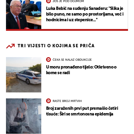
JOŠ JE POD DOJMOM
Luka Bebić na suđenju Sanaderu: ''Slika je
bilo puno, ne samo po prostorijama, već i
hodnicima i uz stepenice...''
TRI VIJESTI O KOJIMA SE PRIČA
ČEKA SE NALAZ OBDUKCIJE
U moru pronađeno tijelo: Otkriveno o
kome se radi
RASTE BROJ MRTVIH
Broj zaraženih prvi put premašio četiri
tisuće: Širi se smrtonosna epidemija