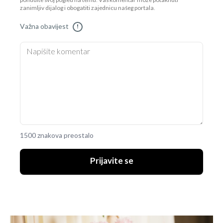
ponudite svoj pogled na temu. Vaš komentar može potaknuti
zanimljiv dijalog i obogatiti zajednicu našeg portala.
Važna obavijest
!
1500 znakova preostalo
Prijavite se