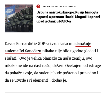
OBAVJEŠTAJNO UPOZORENJE
Uzbuna na istoku Europe: Rusija bi mogla
napasti, a poznato i kada! Moguć i kopneni
upad u članicu NATO-a
Davor Bernardić iz SDP-a tvrdi kako mu
današnje
suđenje Ivi Sanaderu
nikako nije bilo ugodno gledati i
slušati. 'Ovo je velika blamaža za našu zemlju, ovo
nikako ne ide na čast našoj državi. Očekujem od istrage
da pokaže svoje, da suđenje bude pošteno i pravedno i
da se utvrde svi elementi', dodao je.