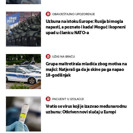
OBAVJEŠTAJNO UPOZORENJE
Uzbuna na istoku Europe: Rusija bi mogla
napasti, a poznato i kada! Moguć i kopneni
upad u članicu NATO-a
UŽAS NA BRAČU
Grupa maltretirala mladića zbog motiva na
majici: Natjerali ga da je skine pa ga napao
18-godišnjak
PACIJENT U IZOLACIJI
Vratio se virus koji je izazvao međunarodnu
uzbunu: Otkriven novi slučaj u Europi