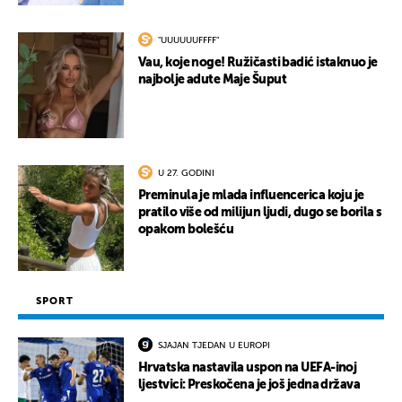
"UUUUUUFFFF"
Vau, koje noge! Ružičasti badić istaknuo je
najbolje adute Maje Šuput
U 27. GODINI
Preminula je mlada influencerica koju je
pratilo više od milijun ljudi, dugo se borila s
opakom bolešću
SPORT
SJAJAN TJEDAN U EUROPI
Hrvatska nastavila uspon na UEFA-inoj
ljestvici: Preskočena je još jedna država