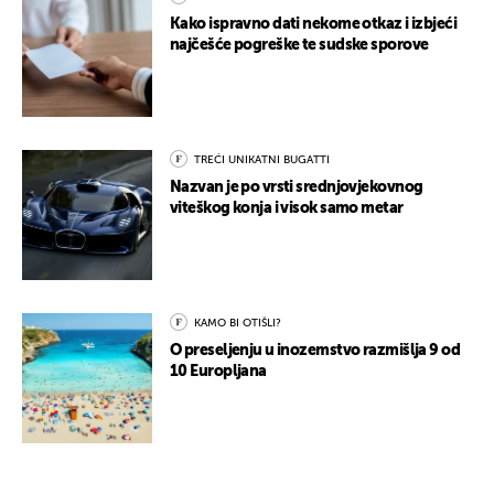
Kako ispravno dati nekome otkaz i izbjeći
najčešće pogreške te sudske sporove
TREĆI UNIKATNI BUGATTI
Nazvan je po vrsti srednjovjekovnog
viteškog konja i visok samo metar
KAMO BI OTIŠLI?
O preseljenju u inozemstvo razmišlja 9 od
10 Europljana