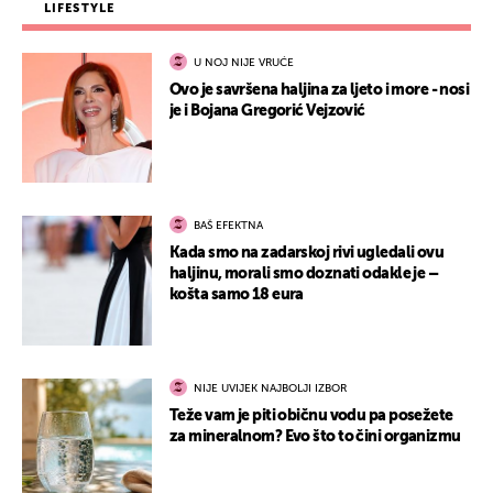
LIFESTYLE
U NOJ NIJE VRUĆE
Ovo je savršena haljina za ljeto i more - nosi
je i Bojana Gregorić Vejzović
BAŠ EFEKTNA
Kada smo na zadarskoj rivi ugledali ovu
haljinu, morali smo doznati odakle je –
košta samo 18 eura
NIJE UVIJEK NAJBOLJI IZBOR
Teže vam je piti običnu vodu pa posežete
za mineralnom? Evo što to čini organizmu