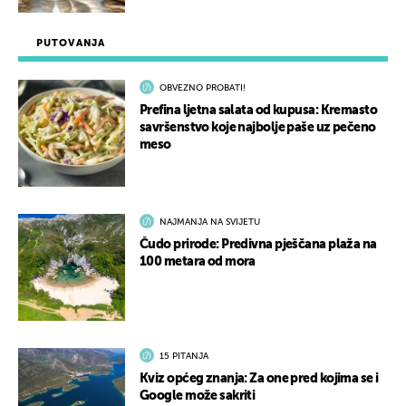
PUTOVANJA
OBVEZNO PROBATI!
Prefina ljetna salata od kupusa: Kremasto
savršenstvo koje najbolje paše uz pečeno
meso
NAJMANJA NA SVIJETU
Čudo prirode: Predivna pješčana plaža na
100 metara od mora
15 PITANJA
Kviz općeg znanja: Za one pred kojima se i
Google može sakriti