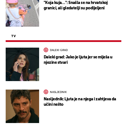
"Koja kuja…": Snašla se na hrvatskoj
granici, ali gledatelji su podijeljeni
TV
DALEKI GRAD
Daleki grad: Jako je ljuta jer se miješa u
njezine stvari
NASLJEDNIK
Nasljednik: Ljuta je na njega i zahtjeva da
učini nešto