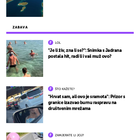
ZABAVA
LOL
"Je li živ, zna li se?": Snimka s Jadrana
postala hit, radi li i vaš muž ovo?
ŠTO KAŽETE?
"Hrvat sam, ali ovo je sramota": Prizor s
granice izazvao burnu raspravu na
društvenim mrežama
ZAMJERATE LI JOJ?