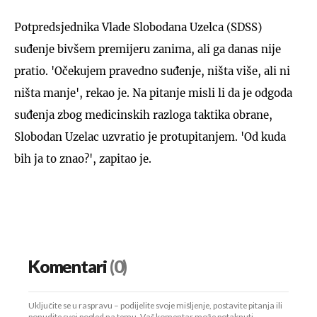
Potpredsjednika Vlade Slobodana Uzelca (SDSS)
suđenje bivšem premijeru zanima, ali ga danas nije
pratio. 'Očekujem pravedno suđenje, ništa više, ali ni
ništa manje', rekao je. Na pitanje misli li da je odgoda
suđenja zbog medicinskih razloga taktika obrane,
Slobodan Uzelac uzvratio je protupitanjem. 'Od kuda
bih ja to znao?', zapitao je.
Komentari
(0)
Uključite se u raspravu – podijelite svoje mišljenje, postavite pitanja ili