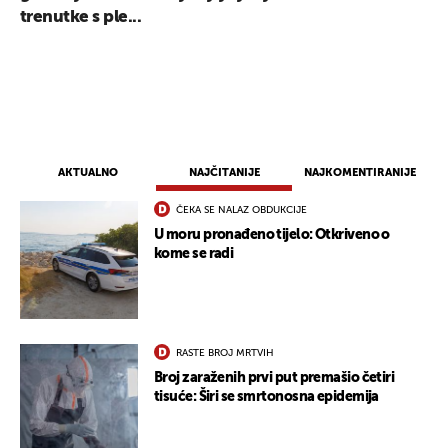
trenutke s ple...
AKTUALNO
NAJČITANIJE
NAJKOMENTIRANIJE
ČEKA SE NALAZ OBDUKCIJE
U moru pronađeno tijelo: Otkriveno o
kome se radi
RASTE BROJ MRTVIH
Broj zaraženih prvi put premašio četiri
tisuće: Širi se smrtonosna epidemija