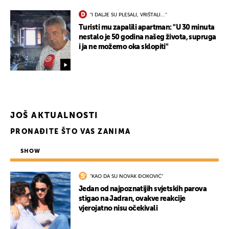
"I DALJE SU PLESALI, VRIŠTALI..."
Turisti mu zapalili apartman: "U 30 minuta
nestalo je 50 godina našeg života, supruga
i ja ne možemo oka sklopiti"
JOŠ AKTUALNOSTI
PRONAĐITE ŠTO VAS ZANIMA
SHOW
"KAO DA SU NOVAK ĐOKOVIĆ"
Jedan od najpoznatijih svjetskih parova
stigao na Jadran, ovakve reakcije
UKLJUČITE NOTIFIKACIJE
vjerojatno nisu očekivali