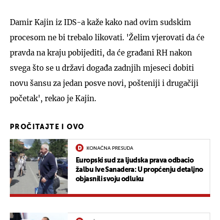
Damir Kajin iz IDS-a kaže kako nad ovim sudskim
procesom ne bi trebalo likovati. 'Želim vjerovati da će
pravda na kraju pobijediti, da će građani RH nakon
svega što se u državi događa zadnjih mjeseci dobiti
novu šansu za jedan posve novi, pošteniji i drugačiji
početak', rekao je Kajin.
PROČITAJTE I OVO
KONAČNA PRESUDA
Europski sud za ljudska prava odbacio
žalbu Ive Sanadera: U propćenju detaljno
objasnili svoju odluku