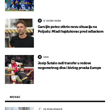
IZ VEDRA NEBA
Garcijin potez otkrio novu situaciju na
Poljudu: Mladi hajdukovac pred odlaskom
OPA!
Josip Šutalo radi transfer u redove
nogometnog diva i bivšeg prvaka Europe
NOVAC
ZA POSLODAVCE