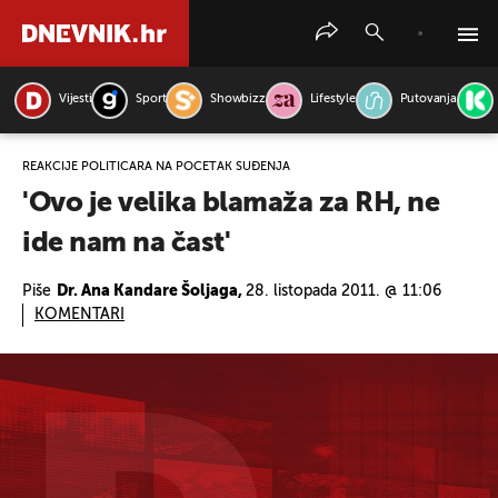
Vijesti
Sport
Showbizz
Lifestyle
Putovanja
PRETRAŽITE VIJESTI
REAKCIJE POLITIČARA NA POČETAK SUĐENJA
'Ovo je velika blamaža za RH, ne
ide nam na čast'
Piše
Dr. Ana Kandare Šoljaga,
28. listopada 2011. @ 11:06
KOMENTARI