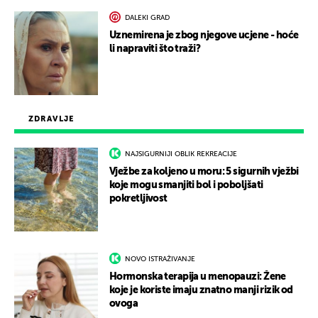
DALEKI GRAD
Uznemirena je zbog njegove ucjene - hoće
li napraviti što traži?
ZDRAVLJE
NAJSIGURNIJI OBLIK REKREACIJE
Vježbe za koljeno u moru: 5 sigurnih vježbi
koje mogu smanjiti bol i poboljšati
pokretljivost
NOVO ISTRAŽIVANJE
Hormonska terapija u menopauzi: Žene
koje je koriste imaju znatno manji rizik od
ovoga