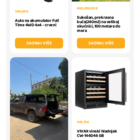
660.000,00 €
344,69 €
Sukošan, prekrasna
Auto na akumulator Full
kuća(240m2) na velikoj
Time 4WD 4x4 - crveni
okućnici, 100 metara do
mora
SAZNAJ VIŠE
SAZNAJ VIŠE
441,15 €
VIVAX vinski hladnjak
CW-144D46 GB