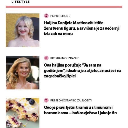
LIFESTYLE
POPUT SIRENE
Haljina Danijele Martinović ističe
ženstvenu figuru, a savršena je za večernji
izlazak na moru
PREKRASNO IZDANJE
Ova haljina poručuje “Ja sam na
godišnjem”, idealna je za ljeto, a nosi se i na
zagrebačkoj špici
PREJEDNOSTAVNO ZA SLOŽITI
Ovo je pravi ljetni tiramisu s limunom i
borovnicama – baš osvježava i jako je fin