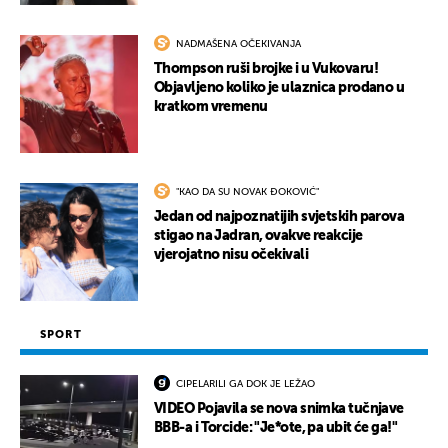
NADMAŠENA OČEKIVANJA
Thompson ruši brojke i u Vukovaru!
Objavljeno koliko je ulaznica prodano u
kratkom vremenu
"KAO DA SU NOVAK ĐOKOVIĆ"
Jedan od najpoznatijih svjetskih parova
stigao na Jadran, ovakve reakcije
vjerojatno nisu očekivali
SPORT
CIPELARILI GA DOK JE LEŽAO
VIDEO Pojavila se nova snimka tučnjave
BBB-a i Torcide: "Je*ote, pa ubit će ga!"