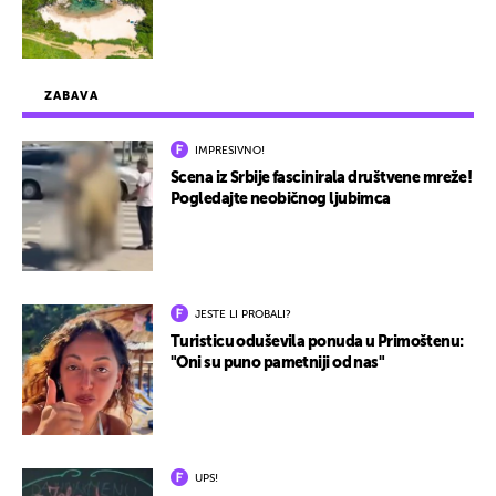
ZABAVA
IMPRESIVNO!
Scena iz Srbije fascinirala društvene mreže!
Pogledajte neobičnog ljubimca
JESTE LI PROBALI?
Turisticu oduševila ponuda u Primoštenu:
"Oni su puno pametniji od nas"
UPS!