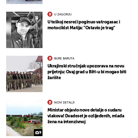
U ZAGORJU
U teškoj nesreći poginuo vatrogasac i
motociklst Matija: "Ostavio je trag"
BURE BARUTA
Ukrajinski stručnjak upozorava na novu
prijetnju: Ovaj grad u BiH-u bi mogao biti
žarište
NOVI DETALJI
Ministar objavio nove detalje o sudaru
UKLJUČITE NOTIFIKACIJE
vlakova! Dvadeset je ozlijeđenih, mlađa
žena na intenzivnoj
9