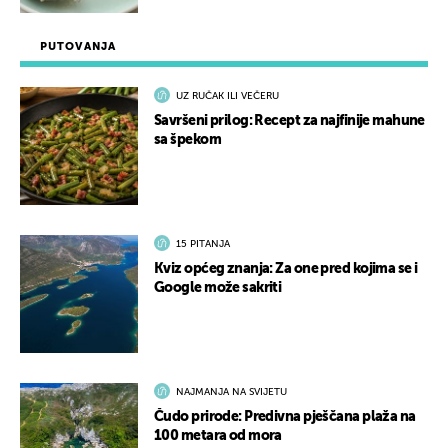
PUTOVANJA
UZ RUČAK ILI VEČERU
Savršeni prilog: Recept za najfinije mahune
sa špekom
15 PITANJA
Kviz općeg znanja: Za one pred kojima se i
Google može sakriti
NAJMANJA NA SVIJETU
Čudo prirode: Predivna pješčana plaža na
100 metara od mora