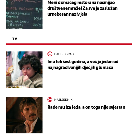
Meni domaćeg restorana nasmijao
društvene mreže! Za sve je zaslužan
urnebesan naziv jela
TV
DALEKI GRAD
Ima tek šest godina, a već je jedan od
najnagrađivanijih dječjih glumaca
NASLJEDNIK
Rade mu iza leđa, a on toga nije svjestan