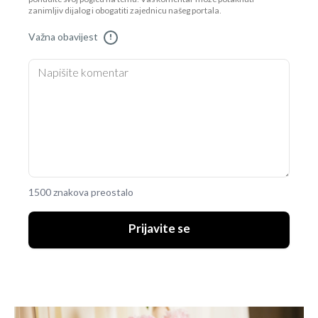
zanimljiv dijalog i obogatiti zajednicu našeg portala.
Važna obavijest
!
1500 znakova preostalo
Prijavite se