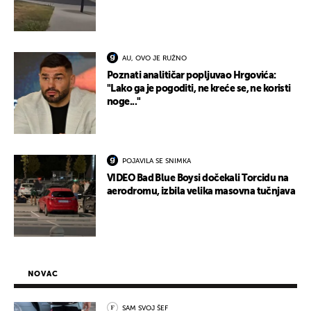
AU, OVO JE RUŽNO
Poznati analitičar popljuvao Hrgovića:
"Lako ga je pogoditi, ne kreće se, ne koristi
noge..."
POJAVILA SE SNIMKA
VIDEO Bad Blue Boysi dočekali Torcidu na
aerodromu, izbila velika masovna tučnjava
NOVAC
SAM SVOJ ŠEF