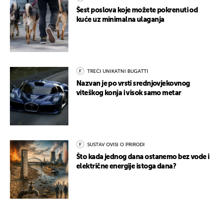
Šest poslova koje možete pokrenuti od
kuće uz minimalna ulaganja
TREĆI UNIKATNI BUGATTI
Nazvan je po vrsti srednjovjekovnog
viteškog konja i visok samo metar
SUSTAV OVISI O PRIRODI
Što kada jednog dana ostanemo bez vode i
električne energije istoga dana?