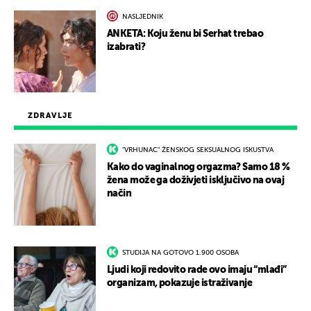
NASLJEDNIK
ANKETA: Koju ženu bi Serhat trebao
izabrati?
ZDRAVLJE
"VRHUNAC" ŽENSKOG SEKSUALNOG ISKUSTVA
Kako do vaginalnog orgazma? Samo 18 %
žena može ga doživjeti isključivo na ovaj
način
STUDIJA NA GOTOVO 1.900 OSOBA
Ljudi koji redovito rade ovo imaju “mlađi”
organizam, pokazuje istraživanje