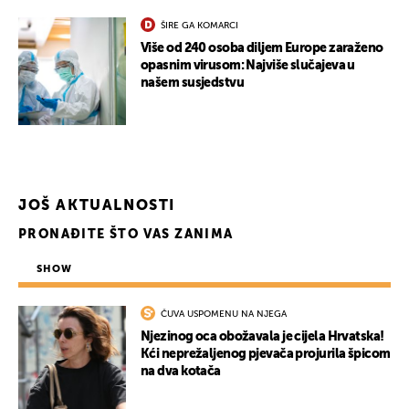
ŠIRE GA KOMARCI
Više od 240 osoba diljem Europe zaraženo
opasnim virusom: Najviše slučajeva u
našem susjedstvu
JOŠ AKTUALNOSTI
PRONAĐITE ŠTO VAS ZANIMA
SHOW
ČUVA USPOMENU NA NJEGA
Njezinog oca obožavala je cijela Hrvatska!
Kći neprežaljenog pjevača projurila špicom
na dva kotača