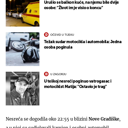
Urušio se balkon kuće, na njemu bile dvije
osobe: "Život im je visio o koncu"
OČEVID U TIJEKU
Težak sudar motocikla i automobila: Jedna
osoba poginula
U ZAGORJU
U teškoj nesreći poginuo vatrogasac i
motociklst Matija: "Ostavio je trag"
Nesreća se dogodila oko 22:55 u blizini
Nove Gradiške
,
a u njoj su sudjelovali kamion i osobni automobil.