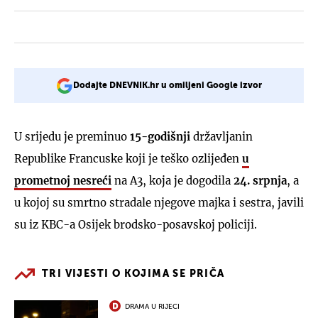
Dodajte DNEVNIK.hr u omiljeni Google izvor
U srijedu je preminuo
15-godišnji
državljanin
Republike Francuske koji je teško ozlijeđen
u
prometnoj nesreći
na A3, koja je dogodila
24. srpnja
, a
u kojoj su smrtno stradale njegove majka i sestra, javili
su iz KBC-a Osijek brodsko-posavskoj policiji.
TRI VIJESTI O KOJIMA SE PRIČA
DRAMA U RIJECI