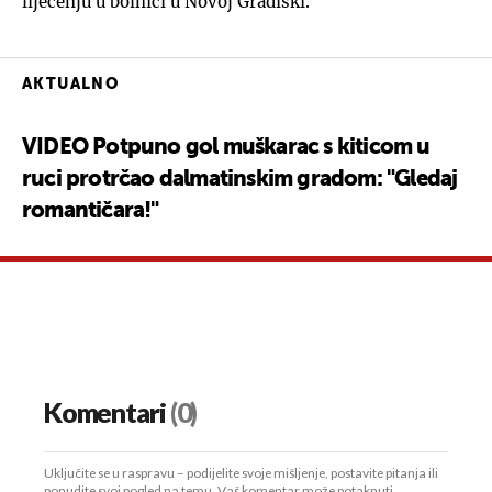
liječenju u bolnici u Novoj Gradiški.
AKTUALNO
VIDEO Potpuno gol muškarac s kiticom u
ruci protrčao dalmatinskim gradom: "Gledaj
romantičara!"
Komentari
(0)
Uključite se u raspravu – podijelite svoje mišljenje, postavite pitanja ili
ponudite svoj pogled na temu. Vaš komentar može potaknuti