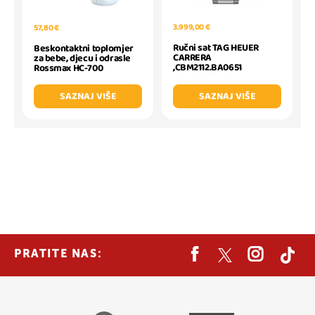
3.999,00 €
57,80 €
Ručni sat TAG HEUER
Beskontaktni toplomjer
CARRERA
za bebe, djecu i odrasle
,CBM2112.BA0651
Rossmax HC-700
SAZNAJ VIŠE
SAZNAJ VIŠE
PRATITE NAS: