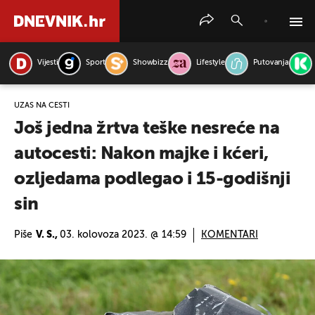
Vijesti
Sport
Showbizz
Lifestyle
Putovanja
PRETRAŽITE VIJESTI
UŽAS NA CESTI
Još jedna žrtva teške nesreće na
autocesti: Nakon majke i kćeri,
ozljedama podlegao i 15-godišnji
sin
Piše
V. S.,
03. kolovoza 2023. @ 14:59
KOMENTARI