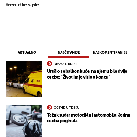
trenutke s ple...
AKTUALNO
NAJČITANIJE
NAJKOMENTIRANIJE
DRAMA U RIJECI
Urušio se balkon kuće, na njemu bile dvije
osobe: "Život im je visio o koncu"
OČEVID U TIJEKU
Težak sudar motocikla i automobila: Jedna
osoba poginula