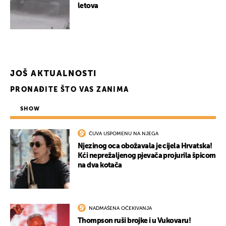
letova
JOŠ AKTUALNOSTI
PRONAĐITE ŠTO VAS ZANIMA
SHOW
ČUVA USPOMENU NA NJEGA
Njezinog oca obožavala je cijela Hrvatska!
Kći neprežaljenog pjevača projurila špicom
na dva kotača
NADMAŠENA OČEKIVANJA
Thompson ruši brojke i u Vukovaru!