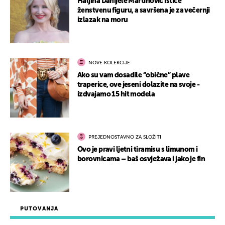
Haljina Danijele Martinović ističe
ženstvenu figuru, a savršena je za večernji
izlazak na moru
NOVE KOLEKCIJE
Ako su vam dosadile “obične” plave
traperice, ove jeseni dolazite na svoje -
izdvajamo 15 hit modela
PREJEDNOSTAVNO ZA SLOŽITI
Ovo je pravi ljetni tiramisu s limunom i
borovnicama – baš osvježava i jako je fin
PUTOVANJA