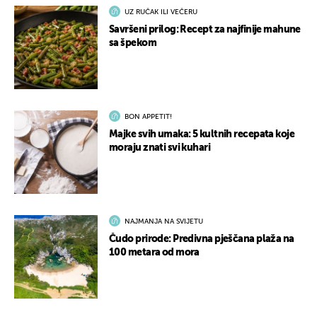
UZ RUČAK ILI VEČERU
Savršeni prilog: Recept za najfinije mahune
sa špekom
BON APPETIT!
Majke svih umaka: 5 kultnih recepata koje
moraju znati svi kuhari
NAJMANJA NA SVIJETU
Čudo prirode: Predivna pješčana plaža na
100 metara od mora