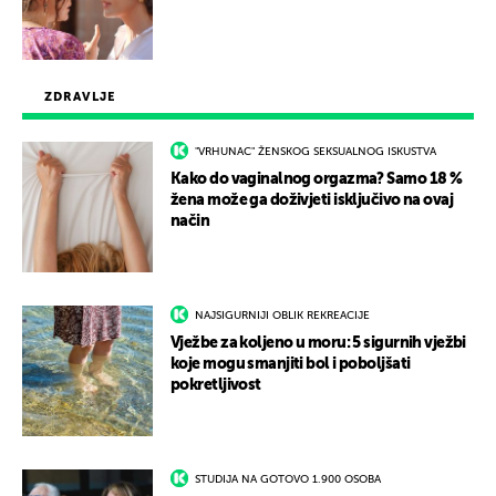
ZDRAVLJE
"VRHUNAC" ŽENSKOG SEKSUALNOG ISKUSTVA
Kako do vaginalnog orgazma? Samo 18 %
žena može ga doživjeti isključivo na ovaj
način
NAJSIGURNIJI OBLIK REKREACIJE
Vježbe za koljeno u moru: 5 sigurnih vježbi
koje mogu smanjiti bol i poboljšati
pokretljivost
STUDIJA NA GOTOVO 1.900 OSOBA