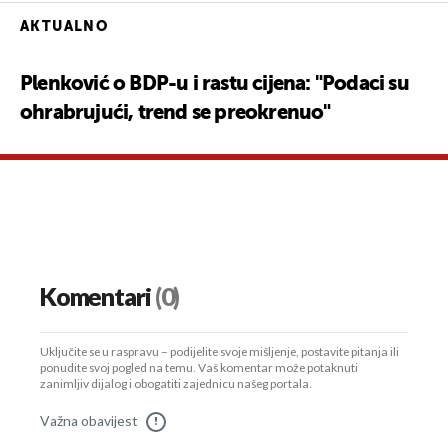
AKTUALNO
Plenković o BDP-u i rastu cijena: "Podaci su
ohrabrujući, trend se preokrenuo"
Komentari
(0)
Uključite se u raspravu – podijelite svoje mišljenje, postavite pitanja ili
ponudite svoj pogled na temu. Vaš komentar može potaknuti
zanimljiv dijalog i obogatiti zajednicu našeg portala.
Važna obavijest
!