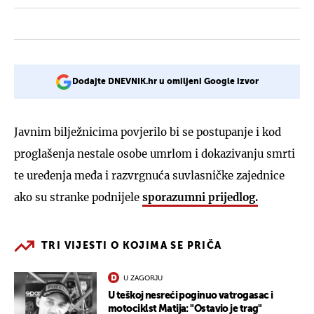
Dodajte DNEVNIK.hr u omiljeni Google izvor
Javnim bilježnicima povjerilo bi se postupanje i kod
proglašenja nestale osobe umrlom i dokazivanju smrti
te uređenja međa i razvrgnuća suvlasničke zajednice
ako su stranke podnijele
sporazumni prijedlog.
TRI VIJESTI O KOJIMA SE PRIČA
U ZAGORJU
U teškoj nesreći poginuo vatrogasac i
motociklst Matija: "Ostavio je trag"