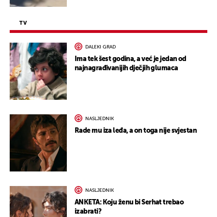
TV
DALEKI GRAD
Ima tek šest godina, a već je jedan od
najnagrađivanijih dječjih glumaca
NASLJEDNIK
Rade mu iza leđa, a on toga nije svjestan
NASLJEDNIK
ANKETA: Koju ženu bi Serhat trebao
izabrati?