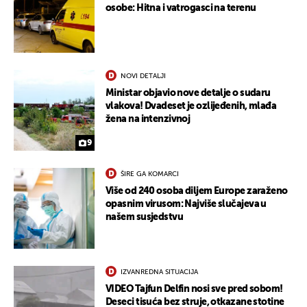
osobe: Hitna i vatrogasci na terenu
NOVI DETALJI
Ministar objavio nove detalje o sudaru
vlakova! Dvadeset je ozlijeđenih, mlađa
žena na intenzivnoj
9
ŠIRE GA KOMARCI
Više od 240 osoba diljem Europe zaraženo
opasnim virusom: Najviše slučajeva u
našem susjedstvu
IZVANREDNA SITUACIJA
VIDEO Tajfun Delfin nosi sve pred sobom!
Deseci tisuća bez struje, otkazane stotine