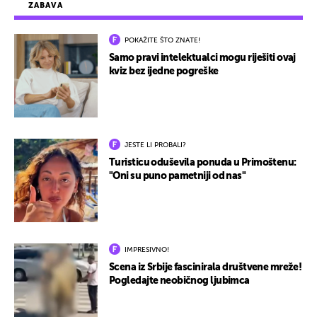
ZABAVA
POKAŽITE ŠTO ZNATE!
Samo pravi intelektualci mogu riješiti ovaj
kviz bez ijedne pogreške
JESTE LI PROBALI?
Turisticu oduševila ponuda u Primoštenu:
"Oni su puno pametniji od nas"
IMPRESIVNO!
Scena iz Srbije fascinirala društvene mreže!
Pogledajte neobičnog ljubimca