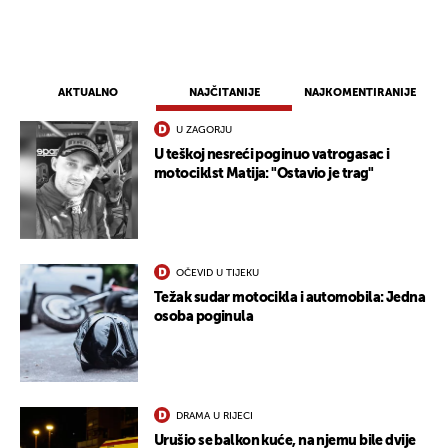
AKTUALNO
NAJČITANIJE
NAJKOMENTIRANIJE
U ZAGORJU
U teškoj nesreći poginuo vatrogasac i
motociklst Matija: "Ostavio je trag"
UKLJUČITE NOTIFIKACIJE
OČEVID U TIJEKU
Težak sudar motocikla i automobila: Jedna
osoba poginula
DRAMA U RIJECI
Urušio se balkon kuće, na njemu bile dvije