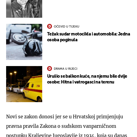
OČEVID U TIJEKU
Težak sudar motocikla i automobila: Jedna
osoba poginula
DRAMA U RIJECI
Urušio se balkon kuće, na njemu bile dvije
osobe: Hitna i vatrogasci na terenu
Novi se zakon donosi jer se u Hrvatskoj primjenjuju
pravna pravila Zakona o sudskom vanparničnom
postupku Kraljevine Jugoslavije iz 1934. koja su danas