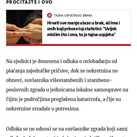
PROČITAJTE I OVO
TAJNA USPJEŠNOG BRAKA
Hrvati sve manje ulaze u brak, ali ima i
onih koji prkose toj statistici: "Uvijek
mislim što i ona, to je tajna uspjeha"
Na sjednici je donesena i odluka o oslobađanju od
plaćanja zajedničke pričuve, dok se nekretnina ne
obnovi, suvlasnika višestambenih i stambeno-
poslovnih zgrada u jedinicama lokalne samouprave na
čijim je područjima proglašena katastrofa, a čije su
nekretnine stradale u potresima.
Odluka se ne odnosi se na suvlasnike zgrada koji sami