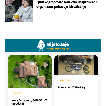
Ljudi koji redovito rade ovo imaju “mlađi”
organizam, pokazuje istraživanje
2.490,00 €
Kawasaki Z750 82.g.
100,00 €
Kuća: Vrbovec, 640.00 m2
(prodaja)