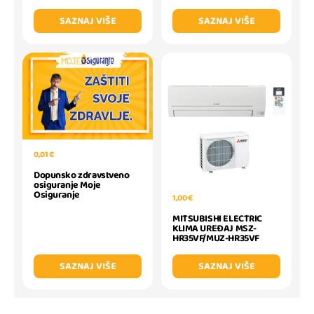
SAZNAJ VIŠE
SAZNAJ VIŠE
0,01 €
Dopunsko zdravstveno
osiguranje Moje
Osiguranje
1,00 €
MITSUBISHI ELECTRIC
KLIMA UREĐAJ MSZ-
HR35VF/MUZ-HR35VF
SAZNAJ VIŠE
SAZNAJ VIŠE