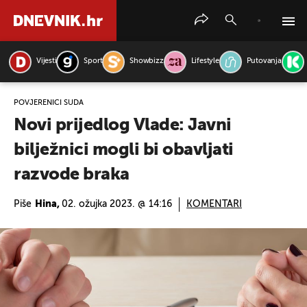
Vijesti
Sport
Showbizz
Lifestyle
Putovanja
PRETRAŽITE VIJESTI
POVJERENICI SUDA
Novi prijedlog Vlade: Javni
bilježnici mogli bi obavljati
razvode braka
Piše
Hina,
02. ožujka 2023. @ 14:16
KOMENTARI