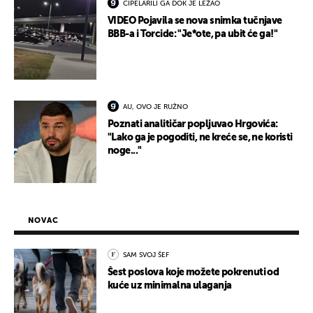
CIPELARILI GA DOK JE LEŽAO
VIDEO Pojavila se nova snimka tučnjave
BBB-a i Torcide: "Je*ote, pa ubit će ga!"
AU, OVO JE RUŽNO
Poznati analitičar popljuvao Hrgovića:
"Lako ga je pogoditi, ne kreće se, ne koristi
noge..."
NOVAC
SAM SVOJ ŠEF
Šest poslova koje možete pokrenuti od
kuće uz minimalna ulaganja