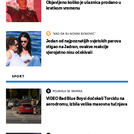
Objavljeno koliko je ulaznica prodano u
kratkom vremenu
"KAO DA SU NOVAK ĐOKOVIĆ"
Jedan od najpoznatijih svjetskih parova
stigao na Jadran, ovakve reakcije
vjerojatno nisu očekivali
SPORT
POJAVILA SE SNIMKA
VIDEO Bad Blue Boysi dočekali Torcidu na
aerodromu, izbila velika masovna tučnjava