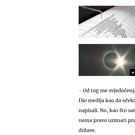
- Od tog me svjedočenja
Dio medija kao da oček
napisali. No, kao što s
nema pravo uzimati prav
države.