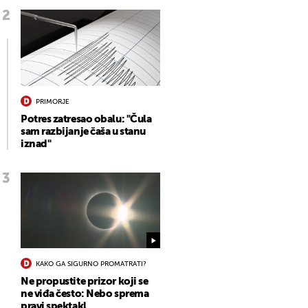
PRIMORJE
Potres zatresao obalu: "Čula
sam razbijanje čaša u stanu
iznad"
KAKO GA SIGURNO PROMATRATI?
Ne propustite prizor koji se
ne viđa često: Nebo sprema
pravi spektakl