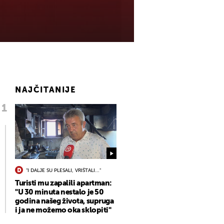
NAJČITANIJE
"I DALJE SU PLESALI, VRIŠTALI..."
Turisti mu zapalili apartman:
"U 30 minuta nestalo je 50
godina našeg života, supruga
i ja ne možemo oka sklopiti"