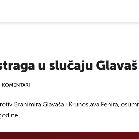
E VIJESTI
istraga u slučaju Glavaš
KOMENTARI
protiv Branimira Glavaša i Krunoslava Fehira, osumn
 godine.