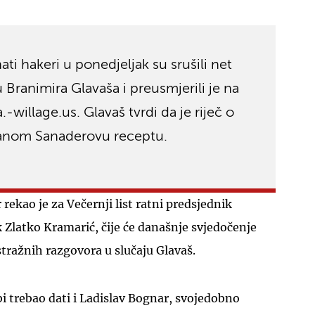
ti hakeri u ponedjeljak su srušili net
u Branimira Glavaša i preusmjerili je na
-willage.us. Glavaš tvrdi da je riječ o
UKLJUČITE NOTIFIKACIJE
anom Sanaderovu receptu.
ar rekao je za Večernji list ratni predsjednik
 Zlatko Kramarić, čije će današnje svjedočenje
stražnih razgovora u slučaju Glavaš.
i trebao dati i Ladislav Bognar, svojedobno