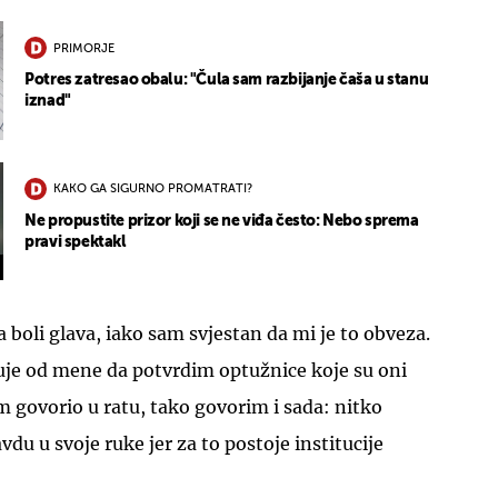
PRIMORJE
Potres zatresao obalu: "Čula sam razbijanje čaša u stanu
iznad"
KAKO GA SIGURNO PROMATRATI?
Ne propustite prizor koji se ne viđa često: Nebo sprema
pravi spektakl
 boli glava, iako sam svjestan da mi je to obveza.
uje od mene da potvrdim optužnice koje su oni
am govorio u ratu, tako govorim i sada: nitko
du u svoje ruke jer za to postoje institucije