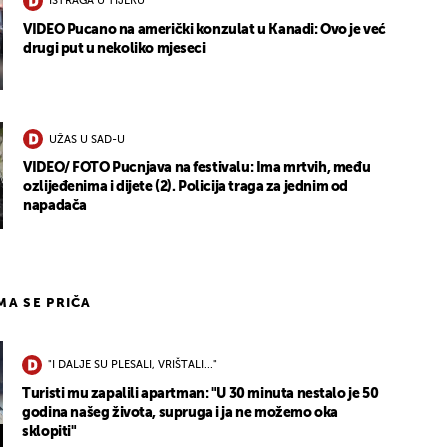
ISTRAGA U TIJEKU
VIDEO Pucano na američki konzulat u Kanadi: Ovo je već
drugi put u nekoliko mjeseci
UŽAS U SAD-U
VIDEO/ FOTO Pucnjava na festivalu: Ima mrtvih, među
ozlijeđenima i dijete (2). Policija traga za jednim od
napadača
IMA SE PRIČA
"I DALJE SU PLESALI, VRIŠTALI..."
Turisti mu zapalili apartman: "U 30 minuta nestalo je 50
godina našeg života, supruga i ja ne možemo oka
sklopiti"