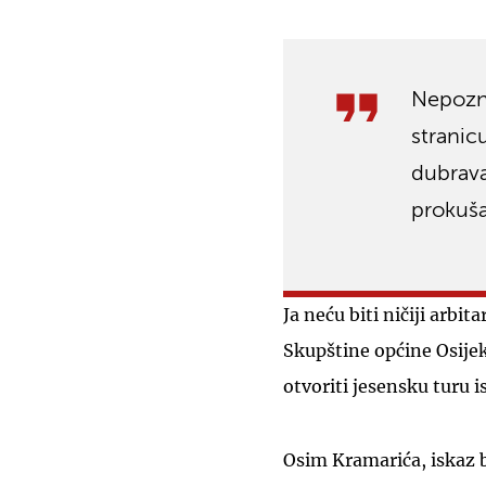
Nepozna
stranic
dubrava.
prokuš
Ja neću biti ničiji arbit
Skupštine općine Osijek
otvoriti jesensku turu i
Osim Kramarića, iskaz b