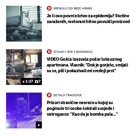
KRENULO OD BRZE HRANE
Je li ovo povrće krivo za epidemiju? Stotine
zaraženih, restorani hitno povukli proizvod
STIGAO I ŠOK S BOOKINGA
VIDEO Gošća izazvala požar luksuznog
apartmana. Vlasnik: "Dok je gorjelo, smijali
su se, pili i pokazivali mi srednji prst"
1:27
7
DETALJI TRAGEDIJE
Prizori stravične nesreće u kojoj su
poginule tri osobe šokirali susjede i
vatrogasce: "Kao da je bomba pala..."