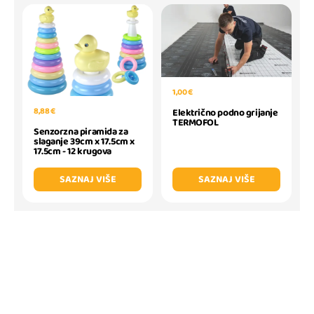
1,00 €
8,88 €
Električno podno grijanje
TERMOFOL
Senzorzna piramida za
slaganje 39cm x 17.5cm x
17.5cm - 12 krugova
SAZNAJ VIŠE
SAZNAJ VIŠE