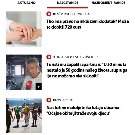
AKTUALNO
NAJČITANIJE
NAJKOMENTIRANIJE
IMAŠ PRAVO, OSTVARI GA!
Tko ima pravo na inkluzivni dodatak? Može
se dobiti i 720 eura
"I DALJE SU PLESALI, VRIŠTALI..."
Turisti mu zapalili apartman: "U 30 minuta
nestalo je 50 godina našeg života, supruga
i ja ne možemo oka sklopiti"
KAOS U CEUTI
Na stotine maloljetnika lutaju ulicama:
"Očajne obitelji traže svoju djecu"
UKLJUČITE NOTIFIKACIJE