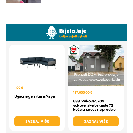
1,00 €
187.000,00 €
Ugaona garnitura Maya
688. Vukovar, 204
vukovarske brigade 73
kuća iz snova na prodaju
SAZNAJ VIŠE
SAZNAJ VIŠE