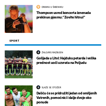
DRAMA U ŠIBENIKU
Thompson usred koncerta iznenada
prekinuo pjesmu: "Zovite hitnu!"
SPORT
ŽALGIRIS RAZBIJEN
Golijada u Litvi: Hajduku petarda i velika
prednost uoči uzvrata na Poljudu
SLAŽE SE STOŽER
Daliću će se pridružiti jedan od omiljenih
Vatrenih, pomoćnici i dalje dvoje oko
ponude