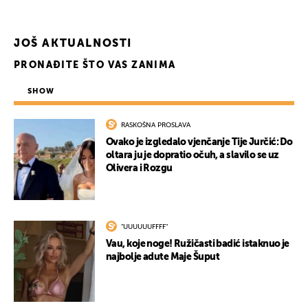
JOŠ AKTUALNOSTI
PRONAĐITE ŠTO VAS ZANIMA
SHOW
RASKOŠNA PROSLAVA
Ovako je izgledalo vjenčanje Tije Jurčić: Do
oltara ju je dopratio očuh, a slavilo se uz
Olivera i Rozgu
"UUUUUUFFFF"
Vau, koje noge! Ružičasti badić istaknuo je
najbolje adute Maje Šuput