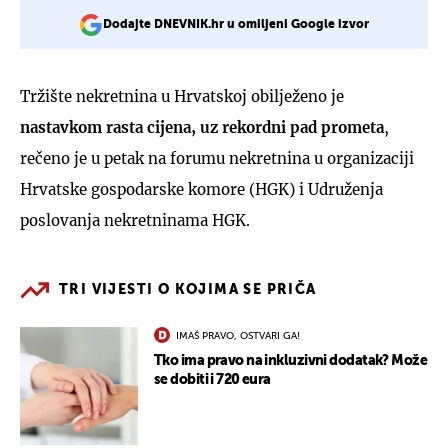
Dodajte DNEVNIK.hr u omiljeni Google izvor
Tržište nekretnina u Hrvatskoj obilježeno je
nastavkom rasta cijena, uz rekordni pad prometa
,
rečeno je u petak na forumu nekretnina u organizaciji
Hrvatske gospodarske komore (HGK) i Udruženja
poslovanja nekretninama HGK.
TRI VIJESTI O KOJIMA SE PRIČA
IMAŠ PRAVO, OSTVARI GA!
Tko ima pravo na inkluzivni dodatak? Može
se dobiti i 720 eura