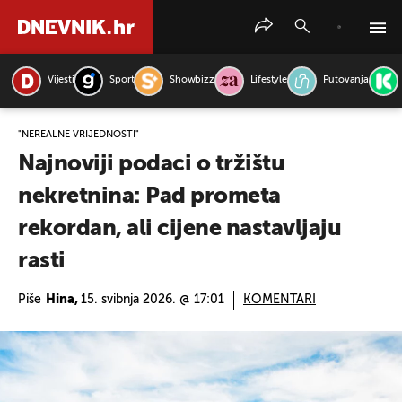
Vijesti
Sport
Showbizz
Lifestyle
Putovanja
PRETRAŽITE VIJESTI
"NEREALNE VRIJEDNOSTI"
Najnoviji podaci o tržištu
nekretnina: Pad prometa
rekordan, ali cijene nastavljaju
rasti
Piše
Hina,
15. svibnja 2026. @ 17:01
KOMENTARI