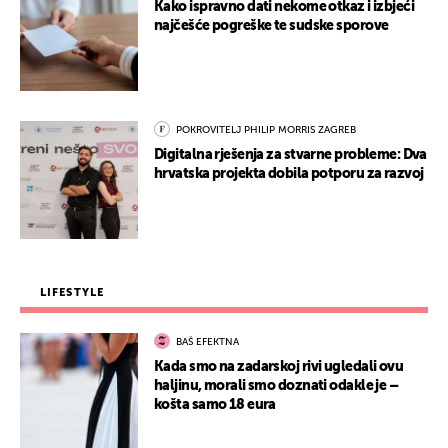
Kako ispravno dati nekome otkaz i izbjeći
najčešće pogreške te sudske sporove
POKROVITELJ PHILIP MORRIS ZAGREB
Digitalna rješenja za stvarne probleme: Dva
hrvatska projekta dobila potporu za razvoj
LIFESTYLE
BAŠ EFEKTNA
Kada smo na zadarskoj rivi ugledali ovu
haljinu, morali smo doznati odakle je –
košta samo 18 eura