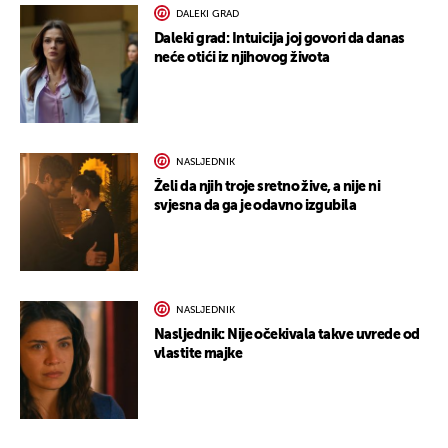
DALEKI GRAD
Daleki grad: Intuicija joj govori da danas
neće otići iz njihovog života
NASLJEDNIK
Želi da njih troje sretno žive, a nije ni
svjesna da ga je odavno izgubila
NASLJEDNIK
Nasljednik: Nije očekivala takve uvrede od
vlastite majke