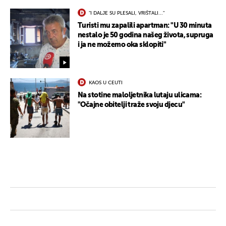
"I DALJE SU PLESALI, VRIŠTALI..."
Turisti mu zapalili apartman: "U 30 minuta
nestalo je 50 godina našeg života, supruga
i ja ne možemo oka sklopiti"
KAOS U CEUTI
Na stotine maloljetnika lutaju ulicama:
"Očajne obitelji traže svoju djecu"