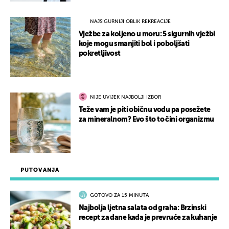
NAJSIGURNIJI OBLIK REKREACIJE
Vježbe za koljeno u moru: 5 sigurnih vježbi
koje mogu smanjiti bol i poboljšati
pokretljivost
NIJE UVIJEK NAJBOLJI IZBOR
Teže vam je piti običnu vodu pa posežete
za mineralnom? Evo što to čini organizmu
PUTOVANJA
GOTOVO ZA 15 MINUTA
Najbolja ljetna salata od graha: Brzinski
recept za dane kada je prevruće za kuhanje