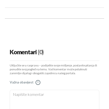
Komentari
(0)
Uključite se u raspravu – podijelite svoje mišljenje, postavite pitanja ili
ponudite svoj pogled na temu. Vaš komentar može potaknuti
zanimljiv dijalog i obogatiti zajednicu našeg portala.
Važna obavijest
!