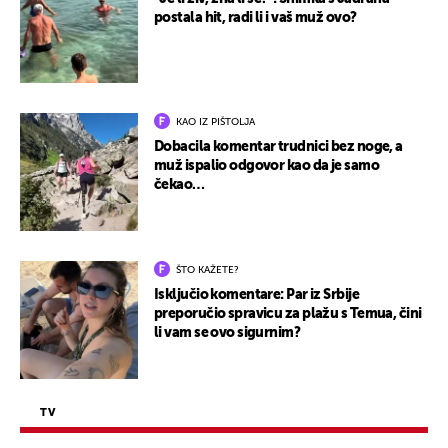
postala hit, radi li i vaš muž ovo?
KAO IZ PIŠTOLJA
Dobacila komentar trudnici bez noge, a
muž ispalio odgovor kao da je samo
čekao…
ŠTO KAŽETE?
Isključio komentare: Par iz Srbije
preporučio spravicu za plažu s Temua, čini
li vam se ovo sigurnim?
TV