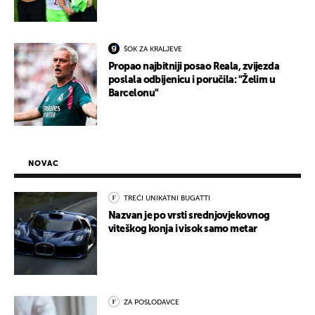
ŠOK ZA KRALJEVE
Propao najbitniji posao Reala, zvijezda
poslala odbijenicu i poručila: "Želim u
Barcelonu"
NOVAC
TREĆI UNIKATNI BUGATTI
Nazvan je po vrsti srednjovjekovnog
viteškog konja i visok samo metar
ZA POSLODAVCE