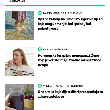
ZDRAVLJE
NAJSIGURNIJI OBLIK REKREACIJE
Vježbe za koljeno u moru: 5 sigurnih vježbi
koje mogu smanjiti bol i poboljšati
pokretljivost
NOVO ISTRAŽIVANJE
Hormonska terapija u menopauzi: Žene
koje je koriste imaju znatno manji rizik od
ovoga
VRIJEDI IH UVRSTITI U PREHRANU
6 napitaka koje dijetetičari preporučuju za
zdrave zglobove