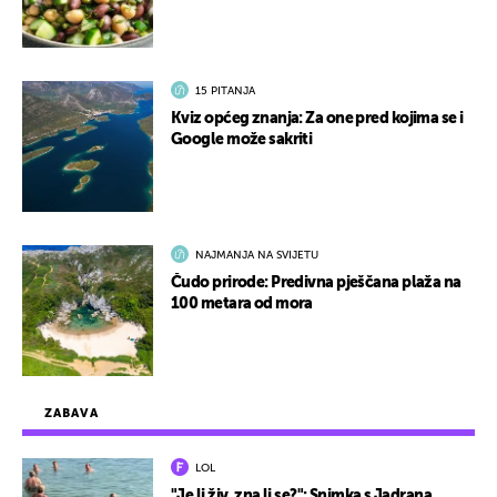
15 PITANJA
Kviz općeg znanja: Za one pred kojima se i
Google može sakriti
NAJMANJA NA SVIJETU
Čudo prirode: Predivna pješčana plaža na
100 metara od mora
ZABAVA
LOL
"Je li živ, zna li se?": Snimka s Jadrana