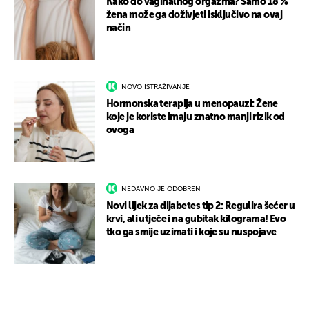
Kako do vaginalnog orgazma? Samo 18 %
žena može ga doživjeti isključivo na ovaj
način
NOVO ISTRAŽIVANJE
Hormonska terapija u menopauzi: Žene
koje je koriste imaju znatno manji rizik od
ovoga
NEDAVNO JE ODOBREN
Novi lijek za dijabetes tip 2: Regulira šećer u
krvi, ali utječe i na gubitak kilograma! Evo
tko ga smije uzimati i koje su nuspojave