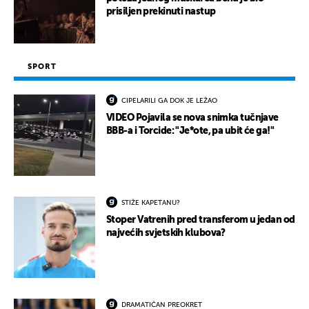
prisiljen prekinuti nastup
SPORT
CIPELARILI GA DOK JE LEŽAO
VIDEO Pojavila se nova snimka tučnjave
BBB-a i Torcide: "Je*ote, pa ubit će ga!"
STIŽE KAPETANU?
Stoper Vatrenih pred transferom u jedan od
najvećih svjetskih klubova?
DRAMATIČAN PREOKRET