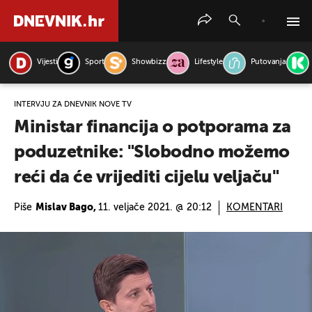
Vijesti
Sport
Showbizz
Lifestyle
Putovanja
PRETRAŽITE VIJESTI
INTERVJU ZA DNEVNIK NOVE TV
Ministar financija o potporama za
poduzetnike: "Slobodno možemo
reći da će vrijediti cijelu veljaču"
Piše
Mislav Bago,
11. veljače 2021. @ 20:12
KOMENTARI