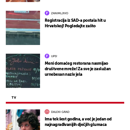
ZANIMLJIVO
Registracija iz SAD-a postala hit u
Hrvatskoj! Pogledajte zašto
UPS!
Meni domaćeg restorana nasmijao
društvene mreže! Za sve je zaslužan
urnebesan naziv jela
TV
DALEKI GRAD
Ima tek šest godina, a već je jedan od
najnagrađivanijih dječjih glumaca