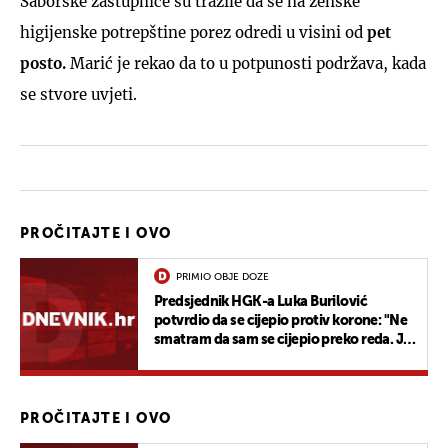
Saborske zastupnice su tražile da se na ženske
higijenske potrepštine porez odredi u visini od
pet
posto.
Marić je rekao da to u potpunosti podržava, kada
se stvore uvjeti.
PROČITAJTE I OVO
PRIMIO OBJE DOZE
Predsjednik HGK-a Luka Burilović
potvrdio da se cijepio protiv korone: "Ne
smatram da sam se cijepio preko reda. Ja
sam ratni vojni invalid"
PROČITAJTE I OVO