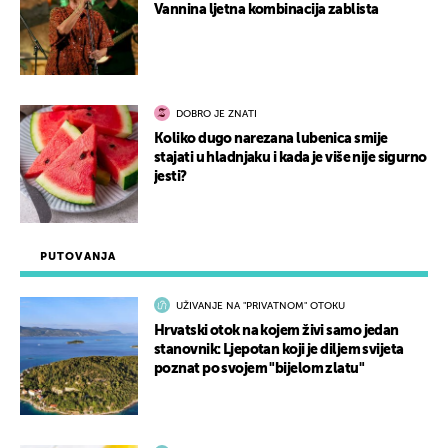
Vannina ljetna kombinacija zablista
DOBRO JE ZNATI
Koliko dugo narezana lubenica smije
stajati u hladnjaku i kada je više nije sigurno
jesti?
PUTOVANJA
UŽIVANJE NA "PRIVATNOM" OTOKU
Hrvatski otok na kojem živi samo jedan
stanovnik: Ljepotan koji je diljem svijeta
poznat po svojem "bijelom zlatu"