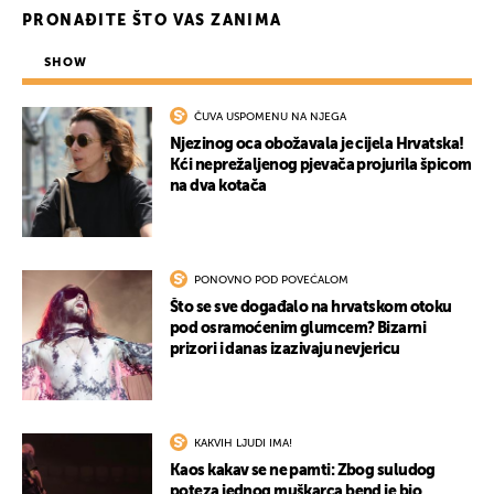
PRONAĐITE ŠTO VAS ZANIMA
SHOW
ČUVA USPOMENU NA NJEGA
Njezinog oca obožavala je cijela Hrvatska!
Kći neprežaljenog pjevača projurila špicom
na dva kotača
PONOVNO POD POVEĆALOM
Što se sve događalo na hrvatskom otoku
pod osramoćenim glumcem? Bizarni
prizori i danas izazivaju nevjericu
KAKVIH LJUDI IMA!
Kaos kakav se ne pamti: Zbog suludog
poteza jednog muškarca bend je bio