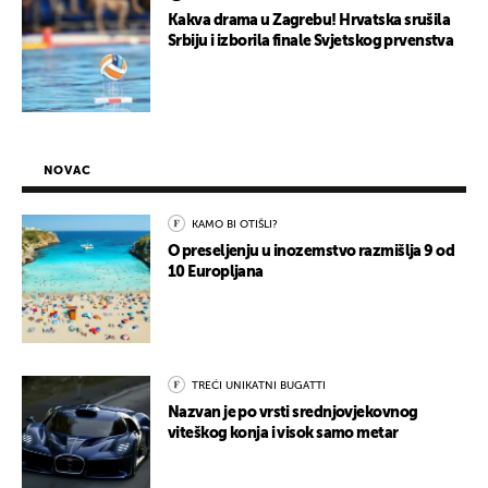
Kakva drama u Zagrebu! Hrvatska srušila
Srbiju i izborila finale Svjetskog prvenstva
NOVAC
KAMO BI OTIŠLI?
O preseljenju u inozemstvo razmišlja 9 od
10 Europljana
TREĆI UNIKATNI BUGATTI
Nazvan je po vrsti srednjovjekovnog
viteškog konja i visok samo metar