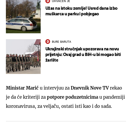
UHVAĆEN JE
Užas na istoku zemlje! Usred dana izbo
muškarca u parku i pobjegao
BURE BARUTA
Ukrajinski stručnjak upozorava na novu
prijetnju: Ovaj grad u BiH-u bi mogao biti
žarište
Ministar Marić
u intervjuu za
Dnevnik Nove TV
rekao
je da će kriteriji za
potpore poduzetnicima
u pandemiji
koronavirusa, za veljaču, ostati isti kao i do sada.