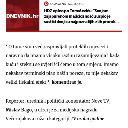
OBJAVA NA FACEBOOKU
HDZ opleo po Tomaševiću: "Svojom
zajapurenom malicioznošću uspio je
sustići dvojicu najpoznatijih zlih proroka
SDP-a"
''O tome smo već raspravljali proteklih mjeseci i
naravno da imamo visoku razinu razumijevanja i kada
budu i steknu se uvjeti ići ćemo u tom smjeru. Imamo
nekakav terminski plan naših poreza, to nije nekakav
veliki fiskalni efekt'',
komentirao je
.
Reporter, urednik i politički komentator Nove TV,
Mislav Bago
, u utrci je za medijsku nagradu
Večernjakova ruža u kategoriji
TV osoba godine
.