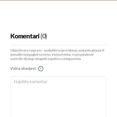
Komentari
(0)
Uključite se u raspravu – podijelite svoje mišljenje, postavite pitanja ili
ponudite svoj pogled na temu. Vaš komentar može potaknuti
zanimljiv dijalog i obogatiti zajednicu našeg portala.
Važna obavijest
!