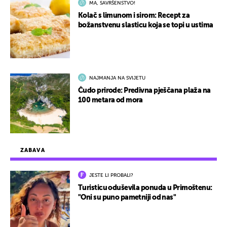
MA, SAVRŠENSTVO!
Kolač s limunom i sirom: Recept za
božanstvenu slasticu koja se topi u ustima
NAJMANJA NA SVIJETU
Čudo prirode: Predivna pješčana plaža na
100 metara od mora
ZABAVA
JESTE LI PROBALI?
Turisticu oduševila ponuda u Primoštenu:
"Oni su puno pametniji od nas"