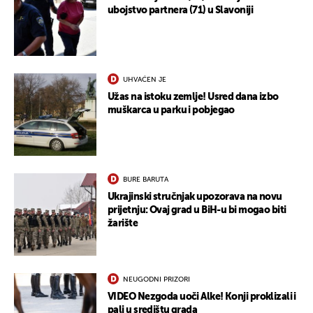
ubojstvo partnera (71) u Slavoniji
UHVAĆEN JE
Užas na istoku zemlje! Usred dana izbo
muškarca u parku i pobjegao
BURE BARUTA
Ukrajinski stručnjak upozorava na novu
prijetnju: Ovaj grad u BiH-u bi mogao biti
žarište
NEUGODNI PRIZORI
VIDEO Nezgoda uoči Alke! Konji proklizali i
pali u središtu grada