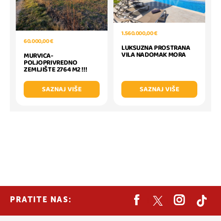
1.560.000,00 €
60.000,00 €
LUKSUZNA PROSTRANA
VILA NADOMAK MORA
MURVICA-
POLJOPRIVREDNO
ZEMLJIŠTE 2764 M2 !!!
SAZNAJ VIŠE
SAZNAJ VIŠE
PRATITE NAS: