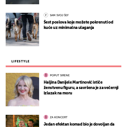
SAM SVOJ ŠEF
Šest poslova koje možete pokrenuti od
kuće uz minimalna ulaganja
LIFESTYLE
POPUT SIRENE
Haljina Danijele Martinović ističe
ženstvenu figuru, a savršena je za večernji
izlazak na moru
ZA KONCERT
Jedan efektan komad bio je dovoljan da