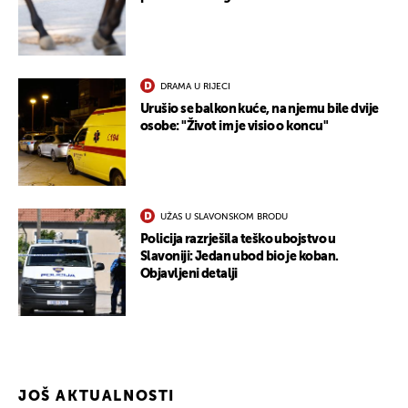
DRAMA U RIJECI
Urušio se balkon kuće, na njemu bile dvije
osobe: "Život im je visio o koncu"
UŽAS U SLAVONSKOM BRODU
Policija razrješila teško ubojstvo u
Slavoniji: Jedan ubod bio je koban.
Objavljeni detalji
JOŠ AKTUALNOSTI