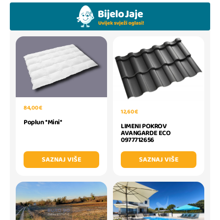
84,00 €
12,60 €
Poplun *Mini*
LIMENI POKROV
AVANGARDE ECO
0977712656
SAZNAJ VIŠE
SAZNAJ VIŠE