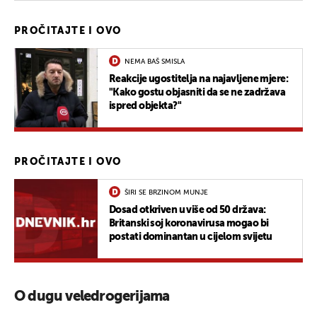
PROČITAJTE I OVO
NEMA BAŠ SMISLA
Reakcije ugostitelja na najavljene mjere:
"Kako gostu objasniti da se ne zadržava
ispred objekta?"
PROČITAJTE I OVO
ŠIRI SE BRZINOM MUNJE
Dosad otkriven u više od 50 država:
Britanski soj koronavirusa mogao bi
postati dominantan u cijelom svijetu
O dugu veledrogerijama