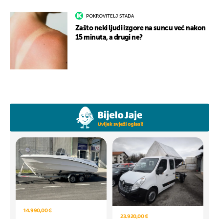
POKROVITELJ STADA
Zašto neki ljudi izgore na suncu već nakon
15 minuta, a drugi ne?
14.990,00 €
23.920,00 €