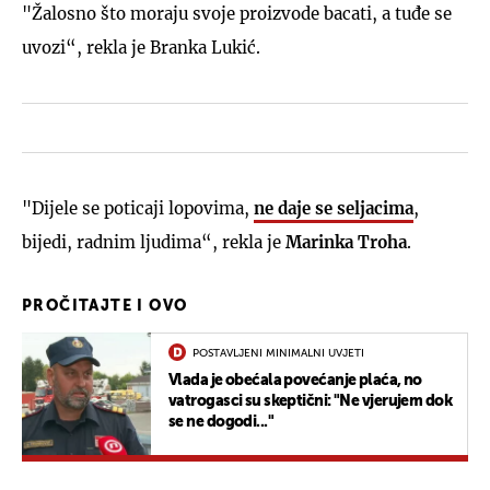
"Žalosno što moraju svoje proizvode bacati, a tuđe se
uvozi“, rekla je Branka Lukić.
"Dijele se poticaji lopovima,
ne daje se seljacima
,
bijedi, radnim ljudima“, rekla je
Marinka Troha
.
PROČITAJTE I OVO
POSTAVLJENI MINIMALNI UVJETI
Vlada je obećala povećanje plaća, no
vatrogasci su skeptični: "Ne vjerujem dok
se ne dogodi..."