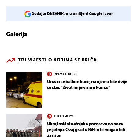
Dodajte DNEVNIK.hr u omiljeni Google izvor
Galerija
2
TRI VIJESTI O KOJIMA SE PRIČA
DRAMA U RIJECI
Urušio se balkon kuće, na njemu bile dvije
osobe: "Život im je visio o koncu"
BURE BARUTA
Ukrajinski stručnjak upozorava na novu
prijetnju: Ovaj grad u BiH-u bi mogao biti
žarište