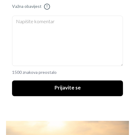
Važna obavijest
!
1500 znakova preostalo
Prijavite se