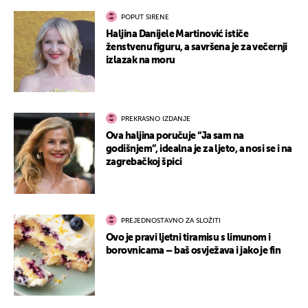
POPUT SIRENE
Haljina Danijele Martinović ističe
ženstvenu figuru, a savršena je za večernji
izlazak na moru
PREKRASNO IZDANJE
Ova haljina poručuje “Ja sam na
godišnjem”, idealna je za ljeto, a nosi se i na
zagrebačkoj špici
PREJEDNOSTAVNO ZA SLOŽITI
Ovo je pravi ljetni tiramisu s limunom i
borovnicama – baš osvježava i jako je fin