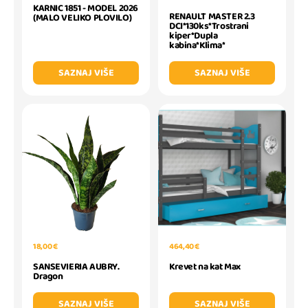
KARNIC 1851 - MODEL 2026
RENAULT MASTER 2.3
(MALO VELIKO PLOVILO)
DCI*130ks*Trostrani
kiper*Dupla
kabina*Klima*
SAZNAJ VIŠE
SAZNAJ VIŠE
18,00 €
464,40 €
SANSEVIERIA AUBRY.
Krevet na kat Max
Dragon
SAZNAJ VIŠE
SAZNAJ VIŠE