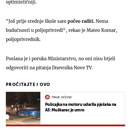
optimističniji.
"Još prije srednje škole sam
počeo raditi.
Nema
budućnosti u poljoprivredi“, rekao je Mateo Komar,
poljoprivrednik.
Poslana je i poruka Ministarstvu, no oni nisu htjeli
odgovoriti na pitanja Dnevnika Nove TV.
PROČITAJTE I OVO
TRAJE OČEVID
Policajka na motoru udarila pješaka na
A3: Muškarac je umro