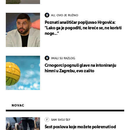
AU, OVO JE RUŽNO
Poznati analitičar popljuvao Hrgovića:
"Lako ga je pogoditi, ne kreće se, ne koristi
noge..."
IMALI SU RAZLOG
Crnogorci pognuli glave na intoniranju
himni u Zagrebu, evo zašto
NOVAC
SAM SVOJ ŠEF
Šest poslova koje možete pokrenuti od