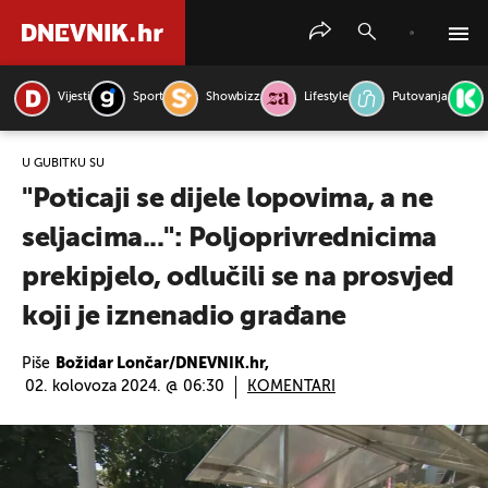
Vijesti
Sport
Showbizz
Lifestyle
Putovanja
PRETRAŽITE VIJESTI
U GUBITKU SU
"Poticaji se dijele lopovima, a ne
seljacima...": Poljoprivrednicima
prekipjelo, odlučili se na prosvjed
koji je iznenadio građane
Piše
Božidar Lončar/DNEVNIK.hr,
02. kolovoza 2024. @ 06:30
KOMENTARI