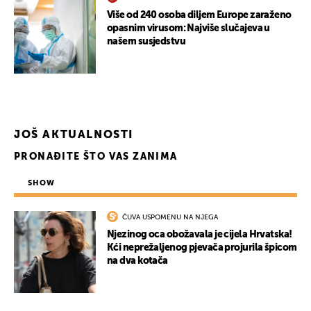
Više od 240 osoba diljem Europe zaraženo
opasnim virusom: Najviše slučajeva u
našem susjedstvu
JOŠ AKTUALNOSTI
PRONAĐITE ŠTO VAS ZANIMA
SHOW
ČUVA USPOMENU NA NJEGA
Njezinog oca obožavala je cijela Hrvatska!
Kći neprežaljenog pjevača projurila špicom
na dva kotača