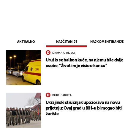
UKLJUČITE NOTIFIKACIJE
AKTUALNO
NAJČITANIJE
NAJKOMENTIRANIJE
DRAMA U RIJECI
Urušio se balkon kuće, na njemu bile dvije
osobe: "Život im je visio o koncu"
BURE BARUTA
Ukrajinski stručnjak upozorava na novu
prijetnju: Ovaj grad u BiH-u bi mogao biti
žarište