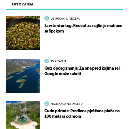
PUTOVANJA
UZ RUČAK ILI VEČERU
Savršeni prilog: Recept za najfinije mahune
sa špekom
15 PITANJA
Kviz općeg znanja: Za one pred kojima se i
Google može sakriti
NAJMANJA NA SVIJETU
Čudo prirode: Predivna pješčana plaža na
100 metara od mora