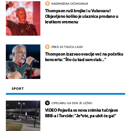
NADMAŠENA OČEKIVANJA
Thompson ruši brojke i u Vukovaru!
Objavljeno koliko je ulaznica prodano u
kratkom vremenu
PRED 20 TISUĆA LJUDI
Thompson izazvao ovacije već na početku
koncerta: "Što ću kad sam slab..."
SPORT
CIPELARILI GA DOK JE LEŽAO
VIDEO Pojavila se nova snimka tučnjave
BBB-a i Torcide: "Je*ote, pa ubit će ga!"