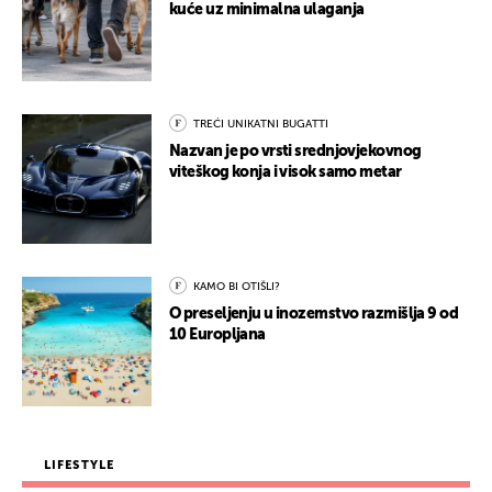
kuće uz minimalna ulaganja
TREĆI UNIKATNI BUGATTI
Nazvan je po vrsti srednjovjekovnog
viteškog konja i visok samo metar
KAMO BI OTIŠLI?
O preseljenju u inozemstvo razmišlja 9 od
10 Europljana
LIFESTYLE