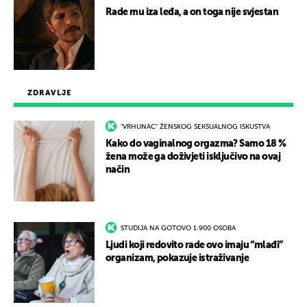
Rade mu iza leđa, a on toga nije svjestan
ZDRAVLJE
"VRHUNAC" ŽENSKOG SEKSUALNOG ISKUSTVA
Kako do vaginalnog orgazma? Samo 18 %
žena može ga doživjeti isključivo na ovaj
način
STUDIJA NA GOTOVO 1.900 OSOBA
Ljudi koji redovito rade ovo imaju “mlađi”
organizam, pokazuje istraživanje