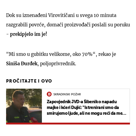
Dok su iznenađeni Virovitičani u svega 10 minuta
razgrabili povrće, domaći proizvođači poslali su poruku
-
prekipjelo im je!
"Mi smo u gubitku velikome, oko 70%“, rekao je
Siniša Đurđek
, poljoprivrednik.
PROČITAJTE I OVO
SKRADINSKI POŽAR
Zapovjednik JVD-a Šibenik o napadu
majke i kćeri Dujić: "Istrenirani smo da
smirujemo ljude, ali ne mogu reći da me
to ne boli"