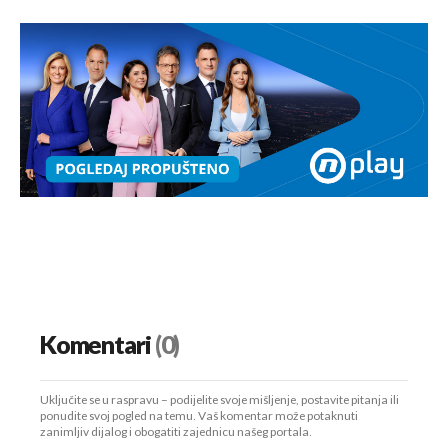
Komentari
(0)
Uključite se u raspravu – podijelite svoje mišljenje, postavite pitanja ili
ponudite svoj pogled na temu. Vaš komentar može potaknuti
zanimljiv dijalog i obogatiti zajednicu našeg portala.