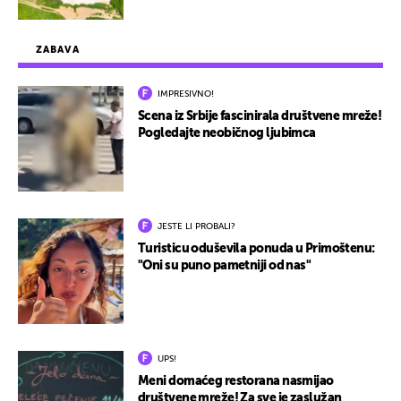
ZABAVA
IMPRESIVNO!
Scena iz Srbije fascinirala društvene mreže!
Pogledajte neobičnog ljubimca
JESTE LI PROBALI?
Turisticu oduševila ponuda u Primoštenu:
"Oni su puno pametniji od nas"
UPS!
Meni domaćeg restorana nasmijao
društvene mreže! Za sve je zaslužan