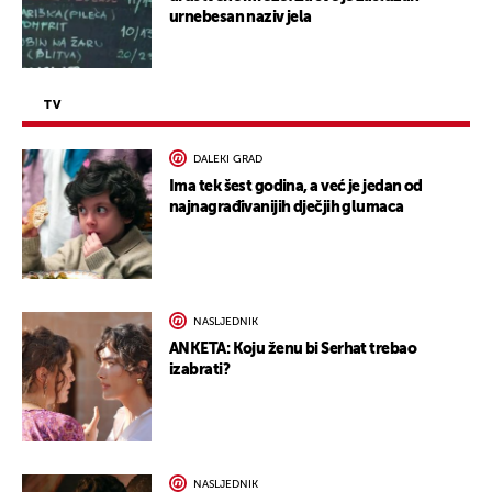
urnebesan naziv jela
TV
DALEKI GRAD
Ima tek šest godina, a već je jedan od
najnagrađivanijih dječjih glumaca
NASLJEDNIK
ANKETA: Koju ženu bi Serhat trebao
izabrati?
NASLJEDNIK