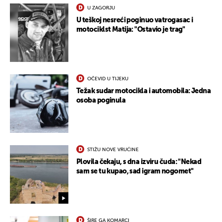
U ZAGORJU
U teškoj nesreći poginuo vatrogasac i
motociklst Matija: "Ostavio je trag"
OČEVID U TIJEKU
Težak sudar motocikla i automobila: Jedna
osoba poginula
STIŽU NOVE VRUĆINE
Plovila čekaju, s dna izviru čuda: "Nekad
sam se tu kupao, sad igram nogomet"
ŠIRE GA KOMARCI