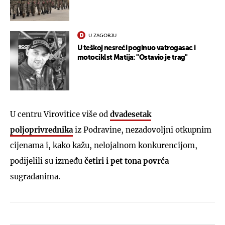
U ZAGORJU
U teškoj nesreći poginuo vatrogasac i
motociklst Matija: "Ostavio je trag"
U centru Virovitice više od
dvadesetak
poljoprivrednika
iz Podravine, nezadovoljni otkupnim
cijenama i, kako kažu, nelojalnom konkurencijom,
podijelili su između
četiri i pet tona povrća
sugrađanima.