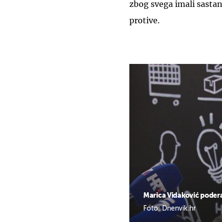
zbog svega imali sastana
protive.
Marica Vidaković podera
Foto: Dnenvik.hr