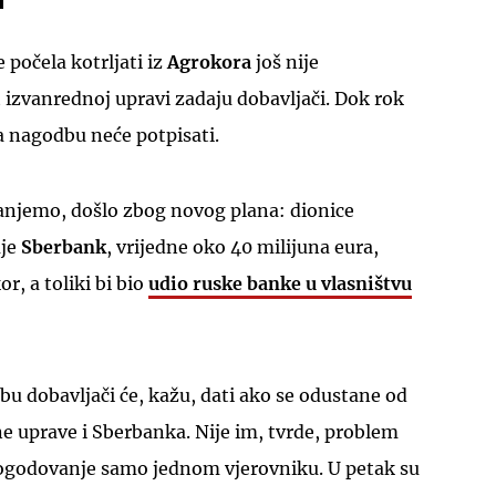
 počela kotrljati iz
Agrokora
još nije
t izvanrednoj upravi zadaju dobavljači. Dok rok
da nagodbu neće potpisati.
UKLJUČITE NOTIFIKACIJE
zanjemo, došlo zbog novog plana: dionice
uje
Sberbank
, vrijedne oko 40 milijuna eura,
r, a toliki bi bio
udio ruske banke u vlasništvu
bu dobavljači će, kažu, dati ako se odustane od
e uprave i Sberbanka. Nije im, tvrde, problem
ogodovanje samo jednom vjerovniku. U petak su