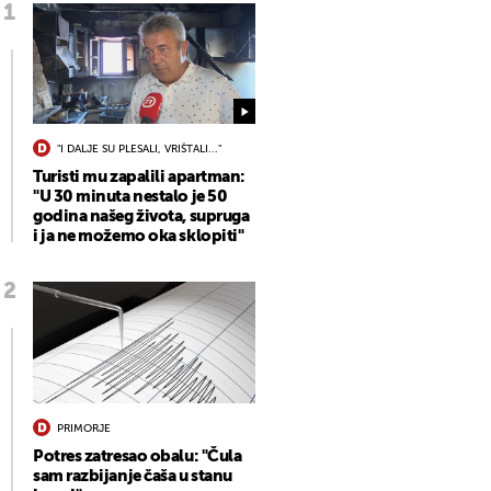
"I DALJE SU PLESALI, VRIŠTALI..."
Turisti mu zapalili apartman:
"U 30 minuta nestalo je 50
godina našeg života, supruga
i ja ne možemo oka sklopiti"
PRIMORJE
Potres zatresao obalu: "Čula
sam razbijanje čaša u stanu