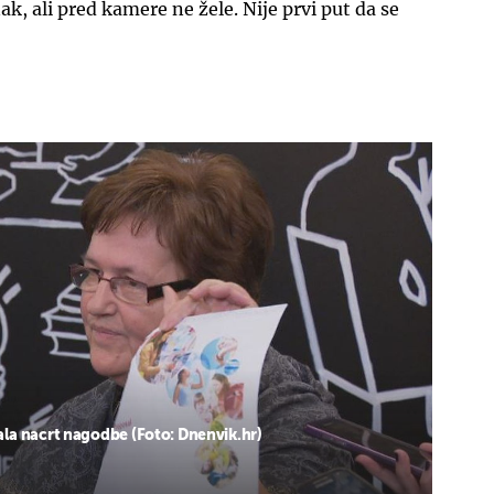
k, ali pred kamere ne žele. Nije prvi put da se
la nacrt nagodbe (Foto: Dnenvik.hr)