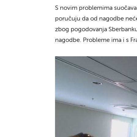
S novim problemima suočava s
poručuju da od nagodbe neće b
zbog pogodovanja Sberbanku. F
nagodbe. Probleme ima i s Fra