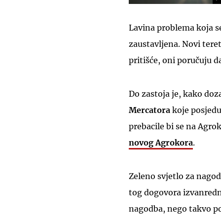
Lavina problema koja se
zaustavljena. Novi tere
pritišće, oni poručuju 
Do zastoja je, kako do
Mercatora
koje posjed
prebacile bi se na Agroko
novog Agrokora
.
Zeleno svjetlo za nagod
tog dogovora izvanredn
nagodba, nego takvo p