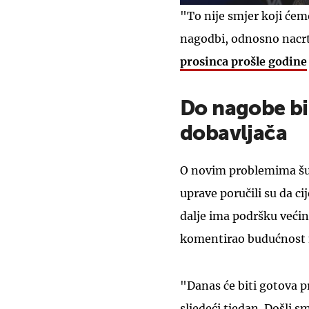
"To nije smjer koji ćemo
nagodbi, odnosno nacr
prosinca prošle godine
Do nagobe bi 
dobavljača
O novim problemima šute
uprave poručili su da ci
dalje ima podršku većin
komentirao budućnost
"Danas će biti gotova p
sljedeći tjedan. Došli 