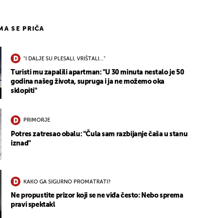
IMA SE PRIČA
"I DALJE SU PLESALI, VRIŠTALI..."
Turisti mu zapalili apartman: "U 30 minuta nestalo je 50
godina našeg života, supruga i ja ne možemo oka
sklopiti"
PRIMORJE
Potres zatresao obalu: "Čula sam razbijanje čaša u stanu
iznad"
KAKO GA SIGURNO PROMATRATI?
Ne propustite prizor koji se ne viđa često: Nebo sprema
pravi spektakl