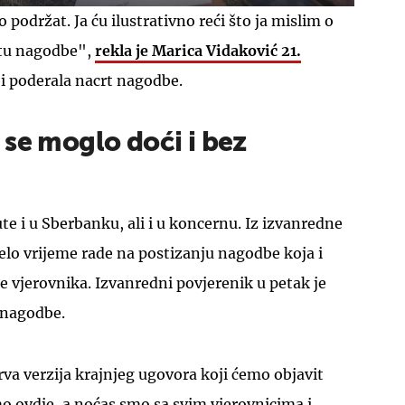
 podržat. Ja ću ilustrativno reći što ja mislim o
tu nagodbe",
rekla je
Marica Vidaković
21.
i poderala nacrt nagodbe.
se moglo doći i bez
 i u Sberbanku, ali i u koncernu. Iz izvanredne
jelo vrijeme rade na postizanju nagodbe koja i
e vjerovnika. Izvanredni povjerenik u petak je
 nagodbe.
rva verzija krajnjeg ugovora koji ćemo objavit
smo ovdje, a noćas smo sa svim vjerovnicima i