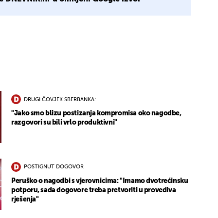
1
DRUGI ČOVJEK SBERBANKA:
"Jako smo blizu postizanja kompromisa oko nagodbe,
razgovori su bili vrlo produktivni"
POSTIGNUT DOGOVOR
Peruško o nagodbi s vjerovnicima: "Imamo dvotrećinsku
potporu, sada dogovore treba pretvoriti u provediva
rješenja"