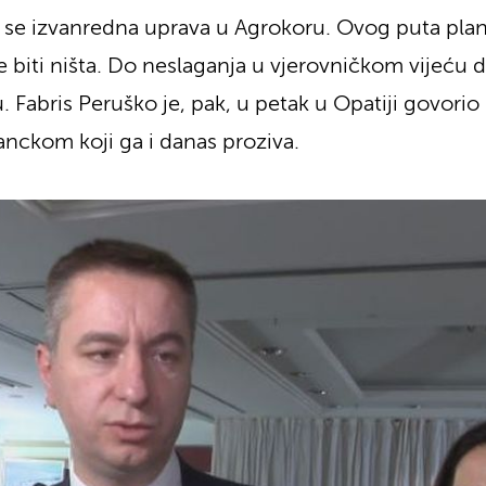
e izvanredna uprava u Agrokoru. Ovog puta plan 
iti ništa. Do neslaganja u vjerovničkom vijeću do
abris Peruško je, pak, u petak u Opatiji govorio 
nckom koji ga i danas proziva.