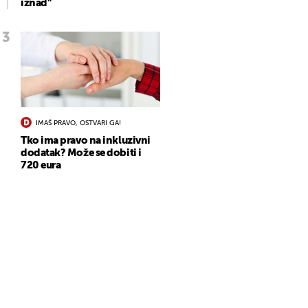
iznad"
IMAŠ PRAVO, OSTVARI GA!
Tko ima pravo na inkluzivni
dodatak? Može se dobiti i
720 eura