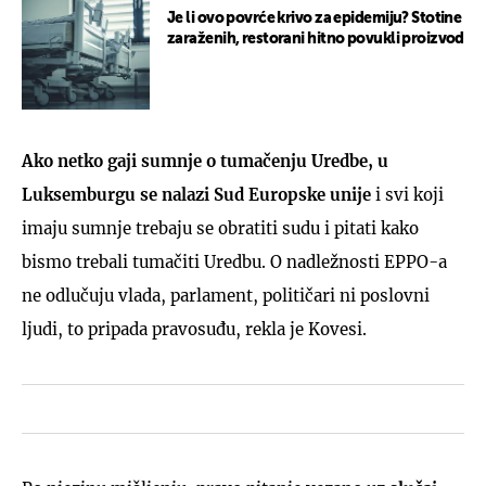
Je li ovo povrće krivo za epidemiju? Stotine
zaraženih, restorani hitno povukli proizvod
Ako netko gaji sumnje o tumačenju Uredbe, u
Luksemburgu se nalazi Sud Europske unije
i svi koji
imaju sumnje trebaju se obratiti sudu i pitati kako
bismo trebali tumačiti Uredbu. O nadležnosti EPPO-a
ne odlučuju vlada, parlament, političari ni poslovni
ljudi, to pripada pravosuđu, rekla je Kovesi.