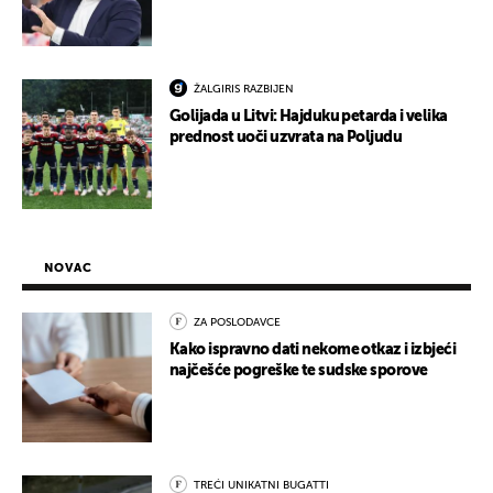
ŽALGIRIS RAZBIJEN
Golijada u Litvi: Hajduku petarda i velika
prednost uoči uzvrata na Poljudu
NOVAC
ZA POSLODAVCE
Kako ispravno dati nekome otkaz i izbjeći
najčešće pogreške te sudske sporove
TREĆI UNIKATNI BUGATTI