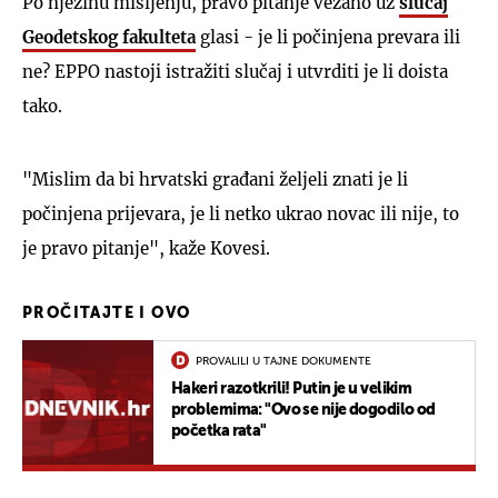
Po njezinu mišljenju, pravo pitanje vezano uz
slučaj
Geodetskog fakulteta
glasi - je li počinjena prevara ili
ne? EPPO nastoji istražiti slučaj i utvrditi je li doista
tako.
"Mislim da bi hrvatski građani željeli znati je li
počinjena prijevara, je li netko ukrao novac ili nije, to
je pravo pitanje", kaže Kovesi.
PROČITAJTE I OVO
PROVALILI U TAJNE DOKUMENTE
Hakeri razotkrili! Putin je u velikim
problemima: "Ovo se nije dogodilo od
početka rata"