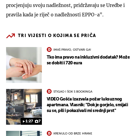
procjenjuju svoju nadležnost, pridržavaju se Uredbe i
pravila kada je riječ o nadležnosti EPPO-a".
TRI VIJESTI O KOJIMA SE PRIČA
IMAŠ PRAVO, OSTVARI GA!
Tko ima pravo na inkluzivni dodatak? Može
se dobiti i 720 eura
STIGAO I ŠOK S BOOKINGA
VIDEO Gošća izazvala požar luksuznog
apartmana. Vlasnik: "Dok je gorjelo, smijali
su se, pili i pokazivali mi srednji prst"
1:27
7
KRENULO OD BRZE HRANE