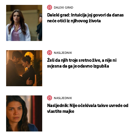
DALEKI GRAD
Daleki grad: Intuicija joj govori da danas
neće otići iz njihovog života
NASLJEDNIK
Želi da njih troje sretno žive, a nije ni
svjesna da ga je odavno izgubila
NASLJEDNIK
Nasljednik: Nije očekivala takve uvrede od
vlastite majke