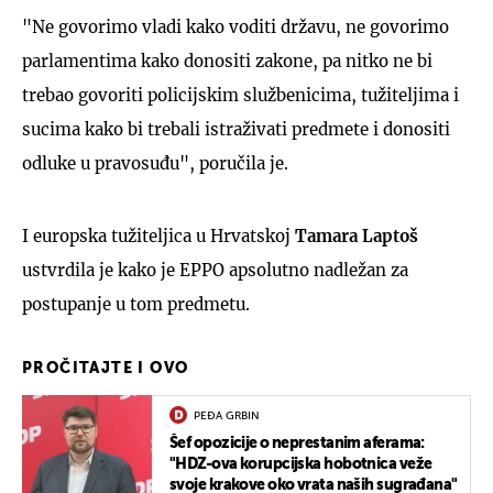
"Ne govorimo vladi kako voditi državu, ne govorimo
parlamentima kako donositi zakone, pa nitko ne bi
trebao govoriti policijskim službenicima, tužiteljima i
sucima kako bi trebali istraživati predmete i donositi
odluke u pravosuđu", poručila je.
I europska tužiteljica u Hrvatskoj
Tamara Laptoš
ustvrdila je kako je EPPO apsolutno nadležan za
postupanje u tom predmetu.
PROČITAJTE I OVO
PEĐA GRBIN
Šef opozicije o neprestanim aferama:
"HDZ-ova korupcijska hobotnica veže
svoje krakove oko vrata naših sugrađana"