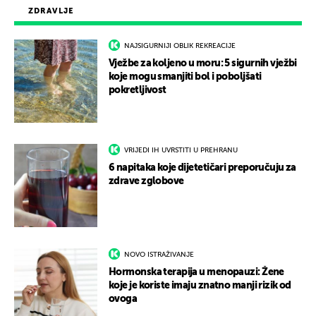
ZDRAVLJE
NAJSIGURNIJI OBLIK REKREACIJE
Vježbe za koljeno u moru: 5 sigurnih vježbi
koje mogu smanjiti bol i poboljšati
pokretljivost
VRIJEDI IH UVRSTITI U PREHRANU
6 napitaka koje dijetetičari preporučuju za
zdrave zglobove
NOVO ISTRAŽIVANJE
Hormonska terapija u menopauzi: Žene
koje je koriste imaju znatno manji rizik od
ovoga