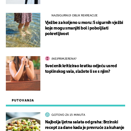
NAJSIGURNIJI OBLIK REKREACIJE
Vježbe za koljeno u moru: 5 sigurnih vježbi
koje mogu smanjiti bol i poboljšati
pokretljivost
(NE)PRIMJERENA?
Svećenik kritizirao kratku odjeću usred
toplinskog vala, slažete li se s njim?
PUTOVANJA
GOTOVO ZA 15 MINUTA
Najbolja ljetna salata od graha: Brzinski
recept za dane kada je prevruće za kuhanje