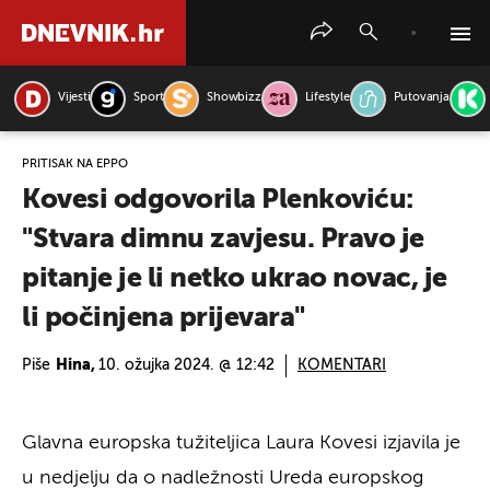
Vijesti
Sport
Showbizz
Lifestyle
Putovanja
PRETRAŽITE VIJESTI
PRITISAK NA EPPO
Kovesi odgovorila Plenkoviću:
"Stvara dimnu zavjesu. Pravo je
pitanje je li netko ukrao novac, je
li počinjena prijevara"
Piše
Hina,
10. ožujka 2024. @ 12:42
KOMENTARI
Glavna europska tužiteljica Laura Kovesi izjavila je
u nedjelju da o nadležnosti Ureda europskog