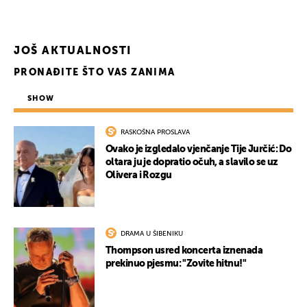
JOŠ AKTUALNOSTI
PRONAĐITE ŠTO VAS ZANIMA
SHOW
RASKOŠNA PROSLAVA
Ovako je izgledalo vjenčanje Tije Jurčić: Do
oltara ju je dopratio očuh, a slavilo se uz
Olivera i Rozgu
DRAMA U ŠIBENIKU
Thompson usred koncerta iznenada
prekinuo pjesmu: "Zovite hitnu!"