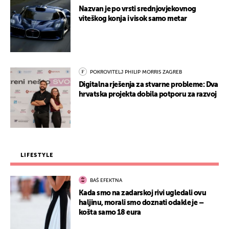
Nazvan je po vrsti srednjovjekovnog
viteškog konja i visok samo metar
POKROVITELJ PHILIP MORRIS ZAGREB
Digitalna rješenja za stvarne probleme: Dva
hrvatska projekta dobila potporu za razvoj
LIFESTYLE
BAŠ EFEKTNA
Kada smo na zadarskoj rivi ugledali ovu
haljinu, morali smo doznati odakle je –
košta samo 18 eura