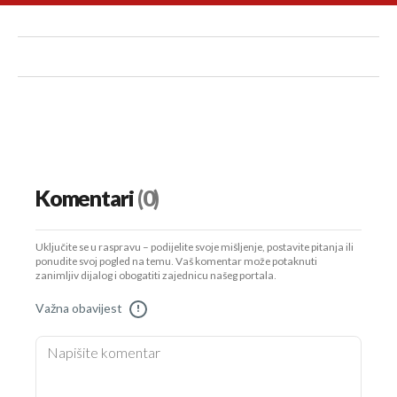
Komentari
(0)
Uključite se u raspravu – podijelite svoje mišljenje, postavite pitanja ili
ponudite svoj pogled na temu. Vaš komentar može potaknuti
zanimljiv dijalog i obogatiti zajednicu našeg portala.
Važna obavijest
!