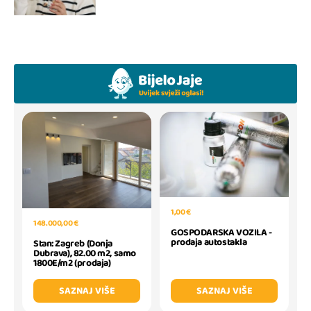
1,00 €
148.000,00 €
GOSPODARSKA VOZILA -
prodaja autostakla
Stan: Zagreb (Donja
Dubrava), 82.00 m2, samo
1800E/m2 (prodaja)
SAZNAJ VIŠE
SAZNAJ VIŠE