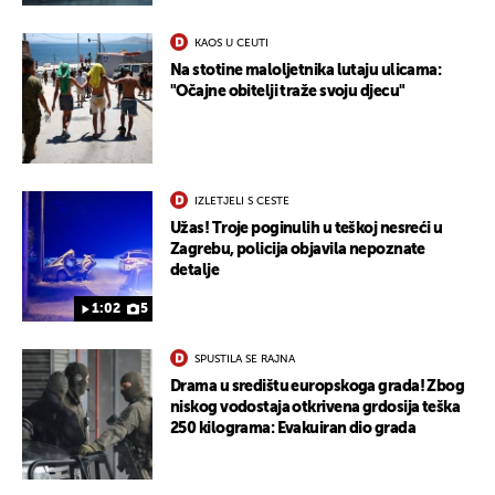
KAOS U CEUTI
Na stotine maloljetnika lutaju ulicama:
"Očajne obitelji traže svoju djecu"
IZLETJELI S CESTE
Užas! Troje poginulih u teškoj nesreći u
Zagrebu, policija objavila nepoznate
detalje
1:02
5
SPUSTILA SE RAJNA
Drama u središtu europskoga grada! Zbog
niskog vodostaja otkrivena grdosija teška
250 kilograma: Evakuiran dio grada