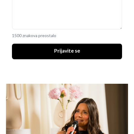
1500 znakova preostalo
Prijavite se