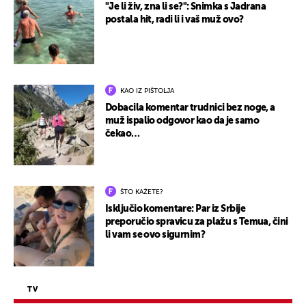
"Je li živ, zna li se?": Snimka s Jadrana
postala hit, radi li i vaš muž ovo?
KAO IZ PIŠTOLJA
Dobacila komentar trudnici bez noge, a
muž ispalio odgovor kao da je samo
čekao…
ŠTO KAŽETE?
Isključio komentare: Par iz Srbije
preporučio spravicu za plažu s Temua, čini
li vam se ovo sigurnim?
TV