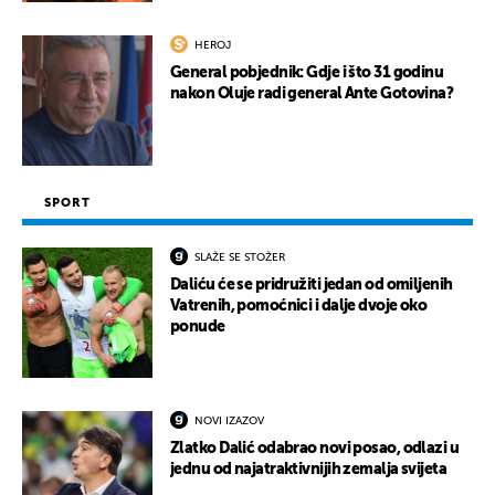
HEROJ
General pobjednik: Gdje i što 31 godinu
nakon Oluje radi general Ante Gotovina?
SPORT
SLAŽE SE STOŽER
Daliću će se pridružiti jedan od omiljenih
Vatrenih, pomoćnici i dalje dvoje oko
ponude
NOVI IZAZOV
Zlatko Dalić odabrao novi posao, odlazi u
jednu od najatraktivnijih zemalja svijeta