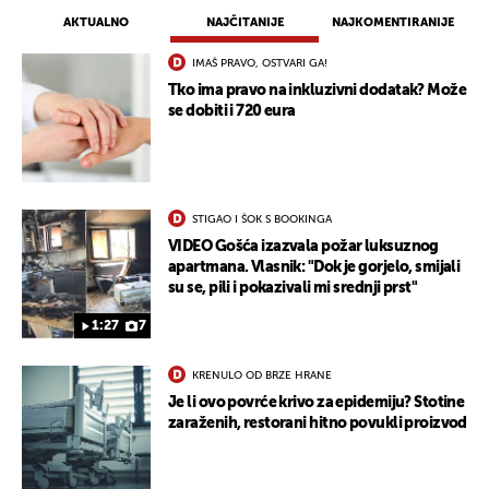
AKTUALNO
NAJČITANIJE
NAJKOMENTIRANIJE
IMAŠ PRAVO, OSTVARI GA!
Tko ima pravo na inkluzivni dodatak? Može
se dobiti i 720 eura
STIGAO I ŠOK S BOOKINGA
VIDEO Gošća izazvala požar luksuznog
UKLJUČITE NOTIFIKACIJE
apartmana. Vlasnik: "Dok je gorjelo, smijali
su se, pili i pokazivali mi srednji prst"
1:27
7
KRENULO OD BRZE HRANE
Je li ovo povrće krivo za epidemiju? Stotine
zaraženih, restorani hitno povukli proizvod