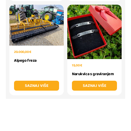
20.000,00 €
Alpego freza
15,00 €
Narukvica s graviranjem
SAZNAJ VIŠE
SAZNAJ VIŠE