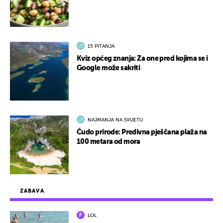
15 PITANJA
Kviz općeg znanja: Za one pred kojima se i
Google može sakriti
NAJMANJA NA SVIJETU
Čudo prirode: Predivna pješčana plaža na
100 metara od mora
ZABAVA
LOL