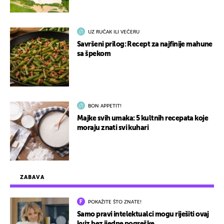
UZ RUČAK ILI VEČERU
Savršeni prilog: Recept za najfinije mahune
sa špekom
BON APPETIT!
Majke svih umaka: 5 kultnih recepata koje
moraju znati svi kuhari
ZABAVA
POKAŽITE ŠTO ZNATE!
Samo pravi intelektualci mogu riješiti ovaj