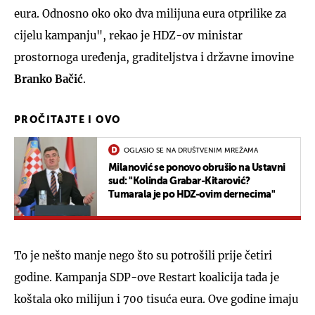
eura. Odnosno oko oko dva milijuna eura otprilike za
cijelu kampanju", rekao je HDZ-ov ministar
prostornoga uređenja, graditeljstva i državne imovine
Branko Bačić
.
PROČITAJTE I OVO
OGLASIO SE NA DRUŠTVENIM MREŽAMA
Milanović se ponovo obrušio na Ustavni
sud: "Kolinda Grabar-Kitarović?
Tumarala je po HDZ-ovim dernecima"
To je nešto manje nego što su potrošili prije četiri
godine. Kampanja SDP-ove Restart koalicija tada je
koštala oko milijun i 700 tisuća eura. Ove godine imaju