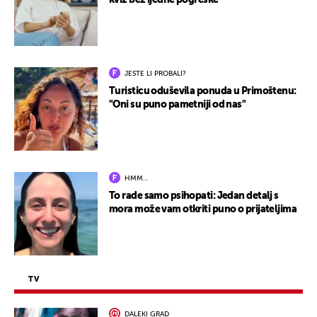
kviz bez ijedne pogreške
JESTE LI PROBALI?
Turisticu oduševila ponuda u Primoštenu:
"Oni su puno pametniji od nas"
HMM…
To rade samo psihopati: Jedan detalj s
mora može vam otkriti puno o prijateljima
TV
DALEKI GRAD