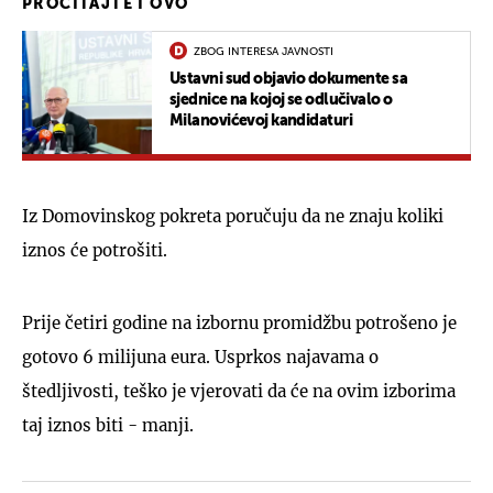
PROČITAJTE I OVO
ZBOG INTERESA JAVNOSTI
Ustavni sud objavio dokumente sa
sjednice na kojoj se odlučivalo o
Milanovićevoj kandidaturi
Iz Domovinskog pokreta poručuju da ne znaju koliki
iznos će potrošiti.
Prije četiri godine na izbornu promidžbu potrošeno je
gotovo 6 milijuna eura. Usprkos najavama o
štedljivosti, teško je vjerovati da će na ovim izborima
taj iznos biti - manji.