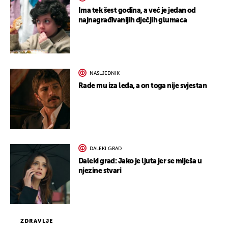
Ima tek šest godina, a već je jedan od
najnagrađivanijih dječjih glumaca
NASLJEDNIK
Rade mu iza leđa, a on toga nije svjestan
DALEKI GRAD
Daleki grad: Jako je ljuta jer se miješa u
njezine stvari
ZDRAVLJE