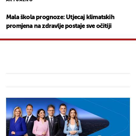
Mala škola prognoze: Utjecaj klimatskih
promjena na zdravlje postaje sve očitiji