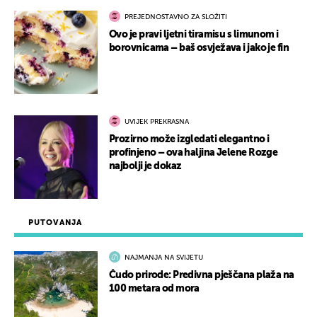
PREJEDNOSTAVNO ZA SLOŽITI
Ovo je pravi ljetni tiramisu s limunom i
borovnicama – baš osvježava i jako je fin
UVIJEK PREKRASNA
Prozirno može izgledati elegantno i
profinjeno – ova haljina Jelene Rozge
najbolji je dokaz
PUTOVANJA
NAJMANJA NA SVIJETU
Čudo prirode: Predivna pješčana plaža na
100 metara od mora