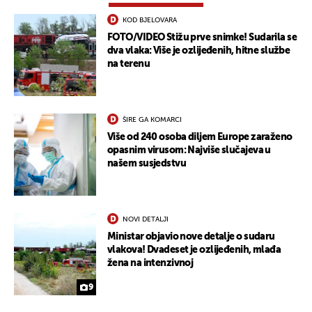
KOD BJELOVARA
FOTO/VIDEO Stižu prve snimke! Sudarila se
dva vlaka: Više je ozlijeđenih, hitne službe
na terenu
ŠIRE GA KOMARCI
Više od 240 osoba diljem Europe zaraženo
opasnim virusom: Najviše slučajeva u
našem susjedstvu
NOVI DETALJI
Ministar objavio nove detalje o sudaru
vlakova! Dvadeset je ozlijeđenih, mlađa
žena na intenzivnoj
9