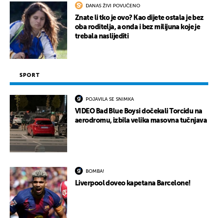
DANAS ŽIVI POVUČENO
Znate li tko je ovo? Kao dijete ostala je bez
oba roditelja, a onda i bez milijuna koje je
trebala naslijediti
SPORT
POJAVILA SE SNIMKA
VIDEO Bad Blue Boysi dočekali Torcidu na
aerodromu, izbila velika masovna tučnjava
BOMBA!
Liverpool doveo kapetana Barcelone!