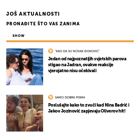
JOŠ AKTUALNOSTI
PRONAĐITE ŠTO VAS ZANIMA
SHOW
"KAO DA SU NOVAK ĐOKOVIĆ"
Jedan od najpoznatijih svjetskih parova
stigao na Jadran, ovakve reakcije
vjerojatno nisu očekivali
SAMO DOBRA PISMA
Poslušajte kako to zvuči kad Nina Badrić i
Jakov Jozinović zapjevaju Oliverov hit!