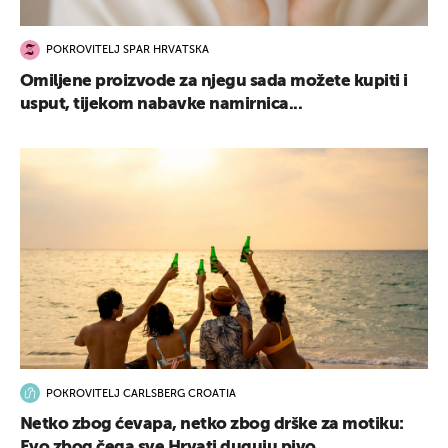
POKROVITELJ SPAR HRVATSKA
Omiljene proizvode za njegu sada možete kupiti i
usput, tijekom nabavke namirnica...
POKROVITELJ CARLSBERG CROATIA
Netko zbog ćevapa, netko zbog drške za motiku:
Evo zbog čega sve Hrvati duguju pivo...