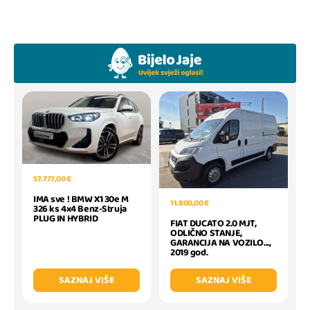
57.777,00 €
IMA sve ! BMW X1 30e M
11.800,00 €
326 ks 4x4 Benz-Struja
PLUG IN HYBRID
FIAT DUCATO 2.0 MJT,
ODLIČNO STANJE,
GARANCIJA NA VOZILO...,
2019 god.
SAZNAJ VIŠE
SAZNAJ VIŠE