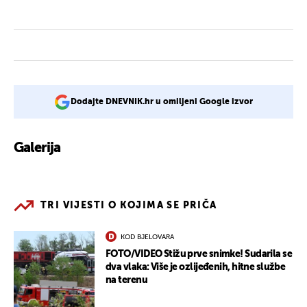
Dodajte DNEVNIK.hr u omiljeni Google izvor
Galerija
2
TRI VIJESTI O KOJIMA SE PRIČA
KOD BJELOVARA
FOTO/VIDEO Stižu prve snimke! Sudarila se
dva vlaka: Više je ozlijeđenih, hitne službe
na terenu