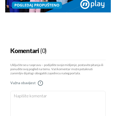
Komentari
(0)
Uključite se u raspravu – podijelite svoje mišljenje, postavite pitanja ili
ponudite svoj pogled na temu. Vaš komentar može potaknuti
zanimljiv dijalog i obogatiti zajednicu našeg portala.
Važna obavijest
!