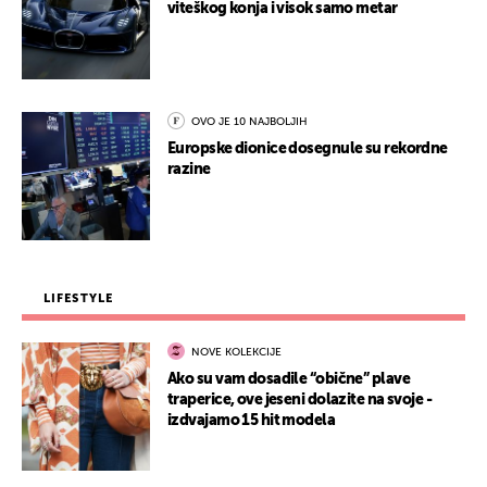
viteškog konja i visok samo metar
OVO JE 10 NAJBOLJIH
Europske dionice dosegnule su rekordne
razine
LIFESTYLE
NOVE KOLEKCIJE
Ako su vam dosadile “obične” plave
traperice, ove jeseni dolazite na svoje -
izdvajamo 15 hit modela