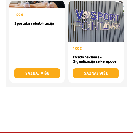
1,00 €
Sportska rehabilitacija
1,00 €
Izrada reklama -
Signalizacija za kampove
SAZNAJ VIŠE
SAZNAJ VIŠE