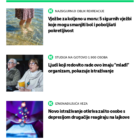
NAJSIGURNIJI OBLIK REKREACIJE
Vježbe za koljeno u moru: 5 sigurnih vježbi
koje mogu smanjiti bol i poboljšati
pokretljivost
STUDIJA NA GOTOVO 1.900 OSOBA
Ljudi koji redovito rade ovo imaju “mlađi”
organizam, pokazuje istraživanje
IZNENAĐUJUĆA VEZA
Novo istraživanje otkriva zašto osobe s
depresijom drugačije reagiraju na lajkove