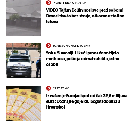
IZVANREDNA SITUACIJA
VIDEO Tajfun Delfin nosi sve pred sobom!
Deseci tisuća bez struje, otkazane stotine
letova
SUMNJA NA NASILNU SMRT
Šok u Slavoniji: U kući pronađeno tijelo
muškarca, policija odmah uhitila jednu
osobu
ČESTITAMO!
Izvučen je Eurojackpot od čak 32,6 milijuna
eura: Doznajte gdje idu bogati dobitci u
Hrvatskoj