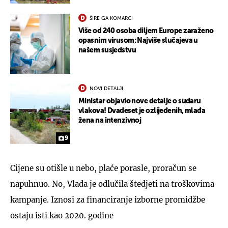
ŠIRE GA KOMARCI
Više od 240 osoba diljem Europe zaraženo
opasnim virusom: Najviše slučajeva u
našem susjedstvu
NOVI DETALJI
Ministar objavio nove detalje o sudaru
vlakova! Dvadeset je ozlijeđenih, mlađa
žena na intenzivnoj
9
Cijene su otišle u nebo, plaće porasle, proračun se
napuhnuo. No, Vlada je odlučila štedjeti na troškovima
kampanje. Iznosi za financiranje izborne promidžbe
ostaju isti kao 2020. godine