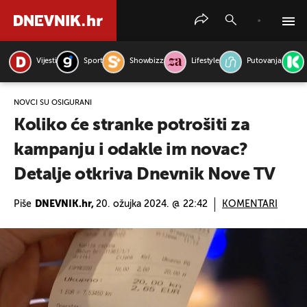
Vijesti
Sport
Showbizz
Lifestyle
Putovanja
PRETRAŽITE VIJESTI
NOVCI SU OSIGURANI
Koliko će stranke potrošiti za
kampanju i odakle im novac?
Detalje otkriva Dnevnik Nove TV
Piše
DNEVNIK.hr,
20. ožujka 2024. @ 22:42
KOMENTARI