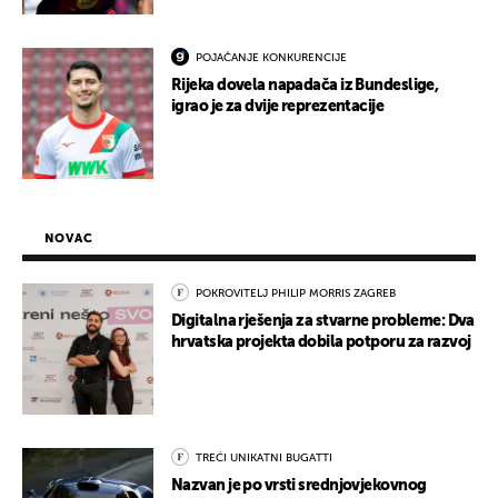
POJAČANJE KONKURENCIJE
Rijeka dovela napadača iz Bundeslige,
igrao je za dvije reprezentacije
NOVAC
POKROVITELJ PHILIP MORRIS ZAGREB
Digitalna rješenja za stvarne probleme: Dva
hrvatska projekta dobila potporu za razvoj
TREĆI UNIKATNI BUGATTI
Nazvan je po vrsti srednjovjekovnog