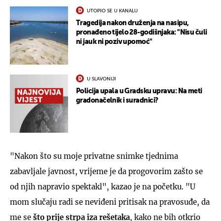
UTOPIO SE U KANALU
Tragedija nakon druženja na nasipu,
pronađeno tijelo 28-godišnjaka: "Nisu čuli
ni jauk ni poziv upomoć"
U SLAVONIJI
Policija upala u Gradsku upravu: Na meti
gradonačelnik i suradnici?
"Nakon što su moje privatne snimke tjednima
zabavljale javnost, vrijeme je da progovorim zašto se
od njih napravio spektakl", kazao je na početku. "U
mom slučaju radi se neviđeni pritisak na pravosuđe, da
me se
što prije strpa iza rešetaka
, kako ne bih otkrio