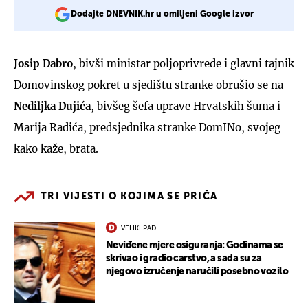
Dodajte DNEVNIK.hr u omiljeni Google izvor
Josip Dabro
, bivši ministar poljoprivrede i glavni tajnik
Domovinskog pokret u sjedištu stranke obrušio se na
Nediljka Dujića
, bivšeg šefa uprave Hrvatskih šuma i
Marija Radića, predsjednika stranke DomINo, svojeg
kako kaže, brata.
TRI VIJESTI O KOJIMA SE PRIČA
VELIKI PAD
Neviđene mjere osiguranja: Godinama se
skrivao i gradio carstvo, a sada su za
njegovo izručenje naručili posebno vozilo