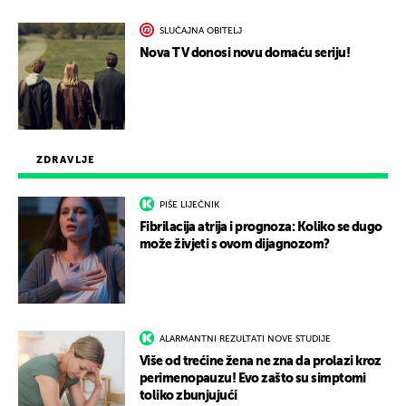
SLUČAJNA OBITELJ
Nova TV donosi novu domaću seriju!
ZDRAVLJE
PIŠE LIJEČNIK
Fibrilacija atrija i prognoza: Koliko se dugo
može živjeti s ovom dijagnozom?
ALARMANTNI REZULTATI NOVE STUDIJE
Više od trećine žena ne zna da prolazi kroz
perimenopauzu! Evo zašto su simptomi
toliko zbunjujući