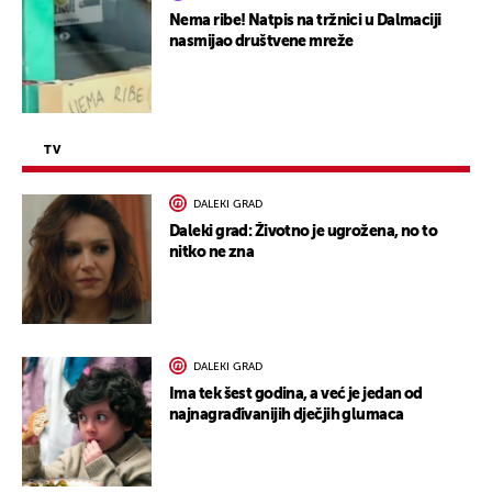
Nema ribe! Natpis na tržnici u Dalmaciji
nasmijao društvene mreže
TV
DALEKI GRAD
Daleki grad: Životno je ugrožena, no to
nitko ne zna
DALEKI GRAD
Ima tek šest godina, a već je jedan od
najnagrađivanijih dječjih glumaca