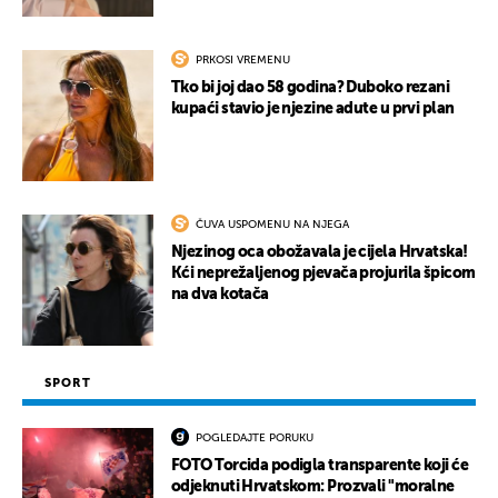
PRKOSI VREMENU
Tko bi joj dao 58 godina? Duboko rezani
kupaći stavio je njezine adute u prvi plan
ČUVA USPOMENU NA NJEGA
Njezinog oca obožavala je cijela Hrvatska!
Kći neprežaljenog pjevača projurila špicom
na dva kotača
SPORT
POGLEDAJTE PORUKU
FOTO Torcida podigla transparente koji će
odjeknuti Hrvatskom: Prozvali "moralne