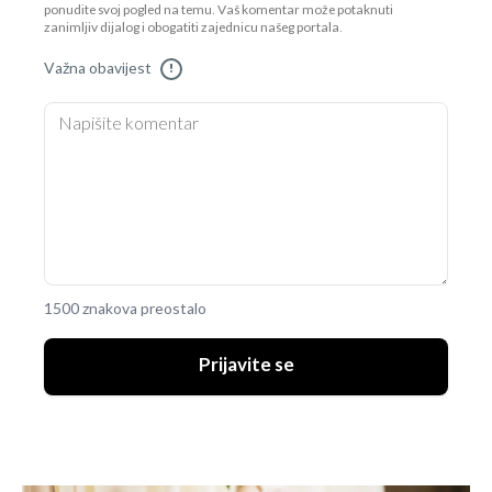
ponudite svoj pogled na temu. Vaš komentar može potaknuti
zanimljiv dijalog i obogatiti zajednicu našeg portala.
Važna obavijest
!
1500 znakova preostalo
Prijavite se