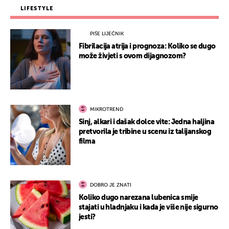
LIFESTYLE
PIŠE LIJEČNIK
Fibrilacija atrija i prognoza: Koliko se dugo
može živjeti s ovom dijagnozom?
MIKROTREND
Sinj, alkari i dašak dolce vite: Jedna haljina
pretvorila je tribine u scenu iz talijanskog
filma
DOBRO JE ZNATI
Koliko dugo narezana lubenica smije
stajati u hladnjaku i kada je više nije sigurno
jesti?