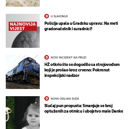
U SLAVONIJI
Policija upala u Gradsku upravu: Na meti
gradonačelnik i suradnici?
NOVI INCIDENT NA PRUZI
HŽ otkrio što se dogodilo sa strojovođom
koji je prošao kroz crveno: Pokrenut
inspekcijski nadzor
NOVA ODLUKA SUDA
Slučaj pun propusta: Smanjuje se broj
optuženih za otmicu i ubojstvo male Danke