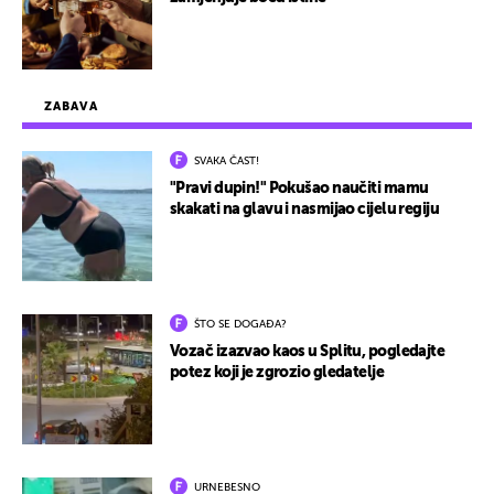
ZABAVA
SVAKA ČAST!
"Pravi dupin!" Pokušao naučiti mamu
skakati na glavu i nasmijao cijelu regiju
ŠTO SE DOGAĐA?
Vozač izazvao kaos u Splitu, pogledajte
potez koji je zgrozio gledatelje
URNEBESNO