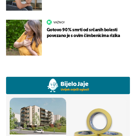
VAŽNO!
Gotovo 90 % smrti od srčanih bolesti
povezano je s ovim čimbenicima rizika