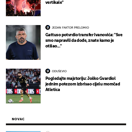
vertikale"
JEDAN FAKTOR PRELOMIO
Gattuso potvrdio transfer Ivanovića: "Sve
smo napravili da dođe, znate kamo je
otišao..."
ODUŠEVIO
Pogledajte majstoriju: Joško Gvardiol
jednim potezom izbrisao cijelu momčad
Atletica
NOVAC