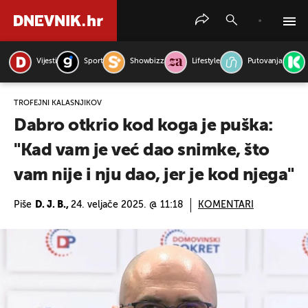
Vijesti
Sport
Showbizz
Lifestyle
Putovanja
PRETRAŽITE VIJESTI
TROFEJNI KALAŠNJIKOV
Dabro otkrio kod koga je puška:
"Kad vam je već dao snimke, što
vam nije i nju dao, jer je kod njega"
Piše
D. J. B.,
24. veljače 2025. @ 11:18
KOMENTARI