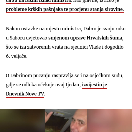
da su na razini iznad ministra
. Kao glavne, isticao je
probleme krških pašnjaka te procjenu stanja sirovine.
Nakon ostavke na mjesto ministra, Dabro je svoju ruku
u Saboru uvjetovao
smjenom uprave Hrvatskih šuma
,
što se iza zatvorenih vrata na sjednici Vlade i dogodilo
6. veljače.
O Dabrinom pucanju raspravlja se i na osječkom sudu,
gdje se odluka očekuje ovaj tjedan,
izvijestio je
Dnevnik Nove TV
.