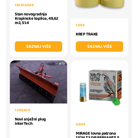
133.974,00 €
Stan novogradnja
Krapinske toplice, 49,62
m2, S1.4
1,00 €
KREP TRAKE
SAZNAJ VIŠE
SAZNAJ VIŠE
1.100,00 €
Novi snježni plug
InterTech
0,90 €
MIRAGE lovna patrona
12/34 T3 DISPERSANTE 5