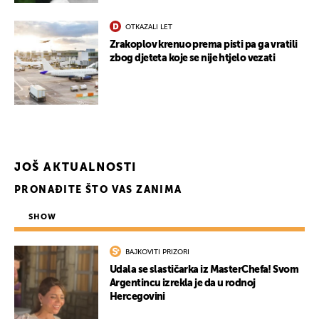
OTKAZALI LET
Zrakoplov krenuo prema pisti pa ga vratili
zbog djeteta koje se nije htjelo vezati
JOŠ AKTUALNOSTI
PRONAĐITE ŠTO VAS ZANIMA
SHOW
BAJKOVITI PRIZORI
Udala se slastičarka iz MasterChefa! Svom
Argentincu izrekla je da u rodnoj
Hercegovini