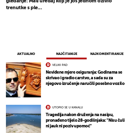
gledanje: Mali uređaj koji je još jednom oživio
trenutke s ple...
AKTUALNO
NAJČITANIJE
NAJKOMENTIRANIJE
VELIKI PAD
Neviđene mjere osiguranja: Godinama se
skrivao i gradio carstvo, a sada su za
njegovo izručenje naručili posebno vozilo
UTOPIO SE U KANALU
Tragedija nakon druženja na nasipu,
pronađeno tijelo 28-godišnjaka: "Nisu čuli
ni jauk ni poziv upomoć"