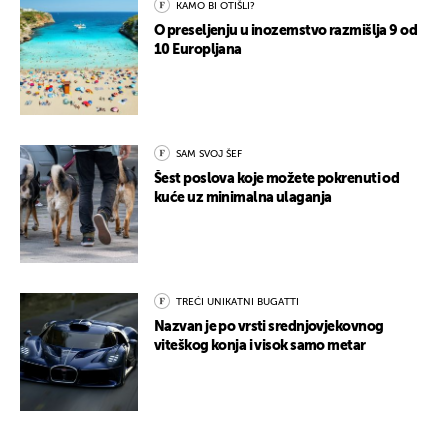
KAMO BI OTIŠLI?
O preseljenju u inozemstvo razmišlja 9 od
10 Europljana
SAM SVOJ ŠEF
Šest poslova koje možete pokrenuti od
kuće uz minimalna ulaganja
TREĆI UNIKATNI BUGATTI
Nazvan je po vrsti srednjovjekovnog
viteškog konja i visok samo metar