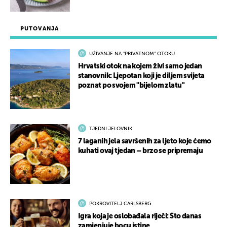
PUTOVANJA
UŽIVANJE NA "PRIVATNOM" OTOKU
Hrvatski otok na kojem živi samo jedan
stanovnik: Ljepotan koji je diljem svijeta
poznat po svojem "bijelom zlatu"
TJEDNI JELOVNIK
7 laganih jela savršenih za ljeto koje ćemo
kuhati ovaj tjedan – brzo se pripremaju
POKROVITELJ CARLSBERG
Igra koja je oslobađala riječi: Što danas
zamjenjuje bocu istine