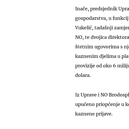
Inače, predsjednik Upr
gospodarstva, u funkci
Vukelić, tadašnji zamje
NO, te dvojica direktora
štetnim ugovorima s 
kaznenim djelima u pl
provizije od oko 6 milij
dolara.
Iz Uprave i NO Brodospl
upućeno priopćenje u ko
kaznene prijave.