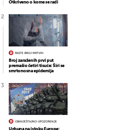
Otkriveno o kome se radi
RASTE BROJ MRTVIH
Broj zaraženih prvi put
premašio četiri tisuće: Širi se
smrtonosna epidemija
OBAVJEŠTAJNO UPOZORENJE
Uzbuna na istoku Europe: