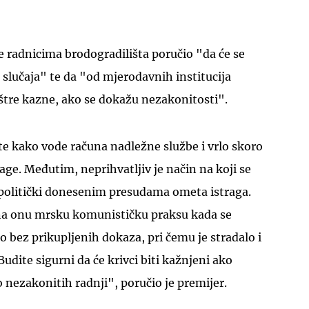
te radnicima brodogradilišta poručio "da će se
og slučaja" te da "od mjerodavnih institucija
oštre kazne, ako se dokažu nezakonitosti".
 te kako vode računa nadležne službe i vrlo skoro
rage. Međutim, neprihvatljiv je način na koji se
politički donesenim presudama ometa istraga.
na onu mrsku komunističku praksu kada se
o bez prikupljenih dokaza, pri čemu je stradalo i
udite sigurni da će krivci biti kažnjeni ako
o nezakonitih radnji", poručio je premijer.