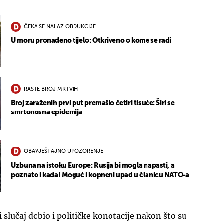
ČEKA SE NALAZ OBDUKCIJE
U moru pronađeno tijelo: Otkriveno o kome se radi
RASTE BROJ MRTVIH
Broj zaraženih prvi put premašio četiri tisuće: Širi se
smrtonosna epidemija
OBAVJEŠTAJNO UPOZORENJE
Uzbuna na istoku Europe: Rusija bi mogla napasti, a
poznato i kada! Moguć i kopneni upad u članicu NATO-a
 slučaj dobio i političke konotacije nakon što su