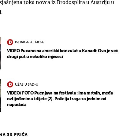
jašnjena toka novca iz Brodosplita u Austriju u
l.
ISTRAGA U TIJEKU
VIDEO Pucano na američki konzulat u Kanadi: Ovo je već
drugi put u nekoliko mjeseci
UŽAS U SAD-U
VIDEO/ FOTO Pucnjava na festivalu: Ima mrtvih, među
ozlijeđenima i dijete (2). Policija traga za jednim od
napadača
IMA SE PRIČA