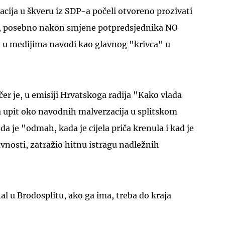
cija u škveru iz SDP-a počeli otvoreno prozivati
a, posebno nakon smjene potpredsjednika NO
e u medijima navodi kao glavnog "krivca" u
UKLJUČITE NOTIFIKACIJE
čer je, u emisiji Hrvatskoga radija "Kako vlada
a upit oko navodnih malverzacija u splitskom
 da je "odmah, kada je cijela priča krenula i kad je
vnosti, zatražio hitnu istragu nadležnih
nal u Brodosplitu, ako ga ima, treba do kraja