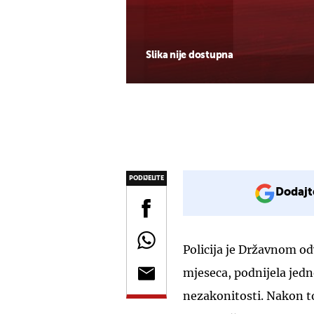
Slika nije dostupna
PODIJELITE
Dodajt
Policija je Državnom odv
mjeseca, podnijela jed
nezakonitosti. Nakon to