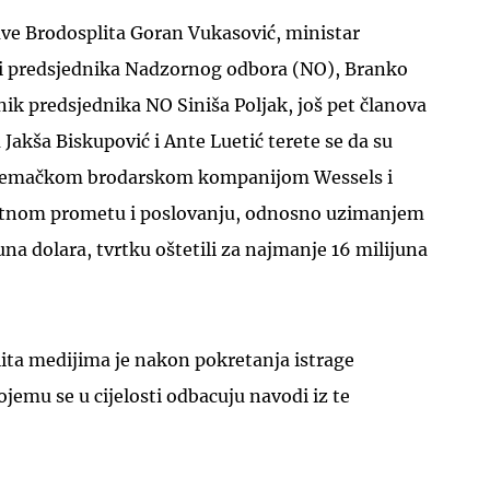
ave Brodosplita Goran Vukasović, ministar
ji predsjednika Nadzornog odbora (NO), Branko
nik predsjednika NO Siniša Poljak, još pet članova
 Jakša Biskupović i Ante Luetić terete se da su
njemačkom brodarskom kompanijom Wessels i
atnom prometu i poslovanju, odnosno uzimanjem
una dolara, tvrtku oštetili za najmanje 16 milijuna
ita medijima je nakon pokretanja istrage
jemu se u cijelosti odbacuju navodi iz te