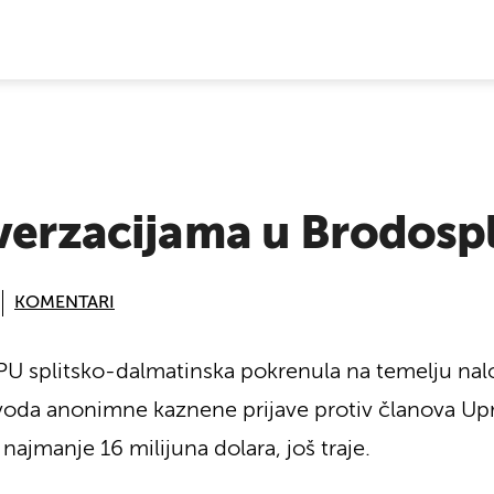
E VIJESTI
verzacijama u Brodospli
KOMENTARI
e PU splitsko-dalmatinska pokrenula na temelju n
navoda anonimne kaznene prijave protiv članova U
ajmanje 16 milijuna dolara, još traje.