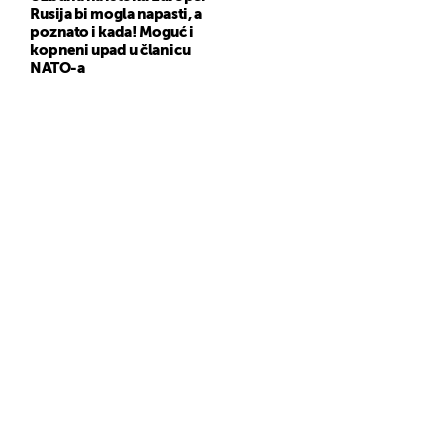
Rusija bi mogla napasti, a
poznato i kada! Moguć i
kopneni upad u članicu
NATO-a