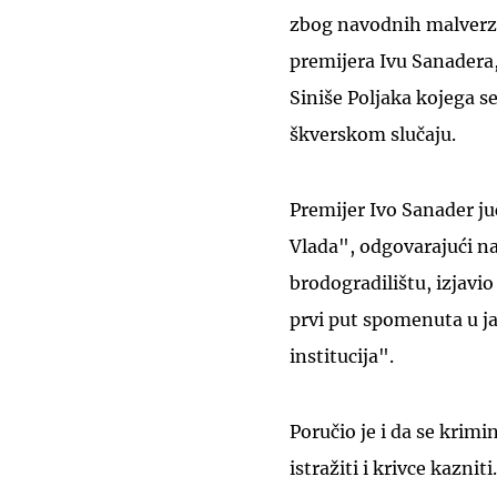
zbog navodnih malverza
premijera Ivu Sanader
Siniše Poljaka kojega s
škverskom slučaju.
Premijer Ivo Sanader ju
Vlada", odgovarajući n
brodogradilištu, izjavio
prvi put spomenuta u ja
institucija".
Poručio je i da se krimi
istražiti i krivce kazniti.