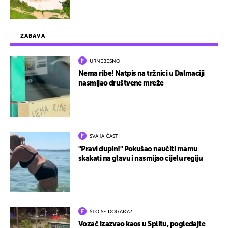
ZABAVA
URNEBESNO
Nema ribe! Natpis na tržnici u Dalmaciji
nasmijao društvene mreže
SVAKA ČAST!
"Pravi dupin!" Pokušao naučiti mamu
skakati na glavu i nasmijao cijelu regiju
ŠTO SE DOGAĐA?
Vozač izazvao kaos u Splitu, pogledajte