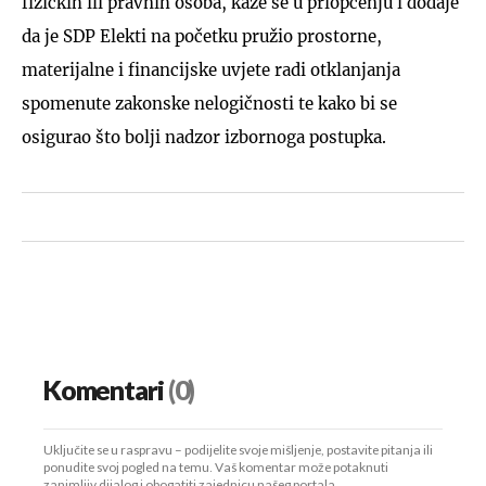
fizičkih ili pravnih osoba, kaže se u priopćenju i dodaje
da je SDP Elekti na početku pružio prostorne,
materijalne i financijske uvjete radi otklanjanja
spomenute zakonske nelogičnosti te kako bi se
osigurao što bolji nadzor izbornoga postupka.
Komentari
(0)
Uključite se u raspravu – podijelite svoje mišljenje, postavite pitanja ili
ponudite svoj pogled na temu. Vaš komentar može potaknuti
zanimljiv dijalog i obogatiti zajednicu našeg portala.