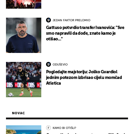
JEDAN FAKTOR PRELOMIO
Gattuso potvrdio transfer Ivanovića: "Sve
smo napravili da dođe, znate kamo je
otišao..."
ODUŠEVIO
Pogledajte majstoriju: Joško Gvardiol
jednim potezom izbrisao cijelu momčad
Atletica
NOVAC
KAMO BI OTIŠLI?