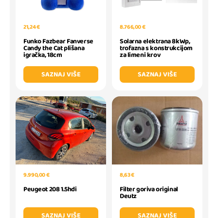
21,24 €
8.766,00 €
Funko Fazbear Fanverse
Solarna elektrana 8kWp,
Candy the Cat plišana
trofazna s konstrukcijom
igračka, 18cm
za limeni krov
SAZNAJ VIŠE
SAZNAJ VIŠE
9.990,00 €
8,63 €
Peugeot 208 1.5hdi
Filter goriva original
Deutz
SAZNAJ VIŠE
SAZNAJ VIŠE