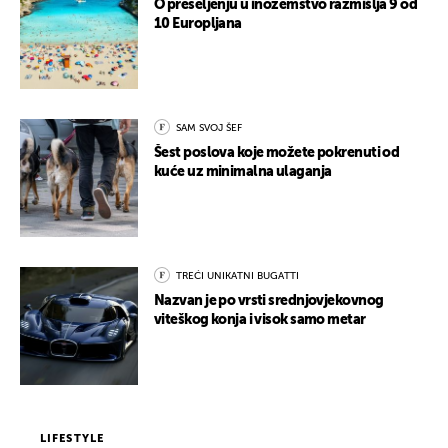
O preseljenju u inozemstvo razmišlja 9 od
10 Europljana
SAM SVOJ ŠEF
Šest poslova koje možete pokrenuti od
kuće uz minimalna ulaganja
TREĆI UNIKATNI BUGATTI
Nazvan je po vrsti srednjovjekovnog
viteškog konja i visok samo metar
LIFESTYLE