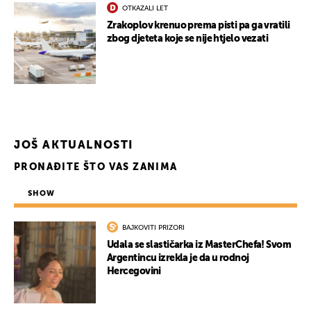
OTKAZALI LET
Zrakoplov krenuo prema pisti pa ga vratili
zbog djeteta koje se nije htjelo vezati
UKLJUČITE NOTIFIKACIJE
JOŠ AKTUALNOSTI
PRONAĐITE ŠTO VAS ZANIMA
SHOW
BAJKOVITI PRIZORI
Udala se slastičarka iz MasterChefa! Svom
Argentincu izrekla je da u rodnoj
Hercegovini