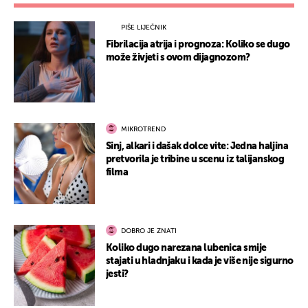
PIŠE LIJEČNIK
Fibrilacija atrija i prognoza: Koliko se dugo
može živjeti s ovom dijagnozom?
MIKROTREND
Sinj, alkari i dašak dolce vite: Jedna haljina
pretvorila je tribine u scenu iz talijanskog
filma
DOBRO JE ZNATI
Koliko dugo narezana lubenica smije
stajati u hladnjaku i kada je više nije sigurno
jesti?