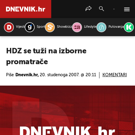
Vijesti
Sport
Showbizz
Lifestyle
Putovanja
PRETRAŽITE VIJESTI
HDZ se tuži na izborne
promatrače
Piše
Dnevnik.hr,
20. studenoga 2007. @ 20:11
KOMENTARI