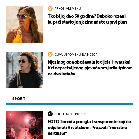
PRKOSI VREMENU
Tko bi joj dao 58 godina? Duboko rezani
kupaći stavio je njezine adute u prvi plan
ČUVA USPOMENU NA NJEGA
Njezinog oca obožavala je cijela Hrvatska!
Kći neprežaljenog pjevača projurila špicom
na dva kotača
SPORT
POGLEDAJTE PORUKU
FOTO Torcida podigla transparente koji će
odjeknuti Hrvatskom: Prozvali "moralne
vertikale"