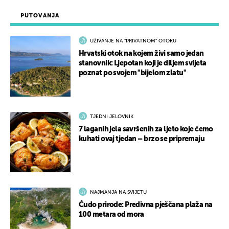
PUTOVANJA
UŽIVANJE NA "PRIVATNOM" OTOKU
Hrvatski otok na kojem živi samo jedan
stanovnik: Ljepotan koji je diljem svijeta
poznat po svojem "bijelom zlatu"
TJEDNI JELOVNIK
7 laganih jela savršenih za ljeto koje ćemo
kuhati ovaj tjedan – brzo se pripremaju
NAJMANJA NA SVIJETU
Čudo prirode: Predivna pješčana plaža na
100 metara od mora