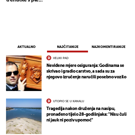
trenutke s ple...
AKTUALNO
NAJČITANIJE
NAJKOMENTIRANIJE
VELIKI PAD
Neviđene mjere osiguranja: Godinama se
skrivao i gradio carstvo, a sada su za
njegovo izručenje naručili posebno vozilo
UTOPIO SE U KANALU
Tragedija nakon druženja na nasipu,
pronađeno tijelo 28-godišnjaka: "Nisu čuli
ni jauk ni poziv upomoć"