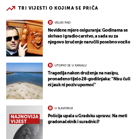
TRI VIJESTI O KOJIMA SE PRIČA
VELIKI PAD
Neviđene mjere osiguranja: Godinama se
skrivao i gradio carstvo, a sada su za
njegovo izručenje naručili posebno vozilo
UTOPIO SE U KANALU
Tragedija nakon druženja na nasipu,
pronađeno tijelo 28-godišnjaka: "Nisu čuli
ni jauk ni poziv upomoć"
U SLAVONIJI
Policija upala u Gradsku upravu: Na meti
gradonačelnik i suradnici?