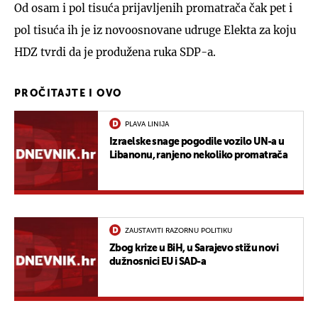
Od osam i pol tisuća prijavljenih promatrača čak pet i
pol tisuća ih je iz novoosnovane udruge Elekta za koju
HDZ tvrdi da je produžena ruka SDP-a.
PROČITAJTE I OVO
PLAVA LINIJA
Izraelske snage pogodile vozilo UN-a u
Libanonu, ranjeno nekoliko promatrača
ZAUSTAVITI RAZORNU POLITIKU
Zbog krize u BiH, u Sarajevo stižu novi
dužnosnici EU i SAD-a