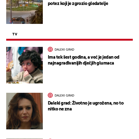
potez koji je zgrozio gledatelje
TV
DALEKI GRAD
Ima tek šest godina, a već je jedan od
najnagrađivanijih dječjih glumaca
DALEKI GRAD
Daleki grad: Životno je ugrožena, no to
nitko ne zna