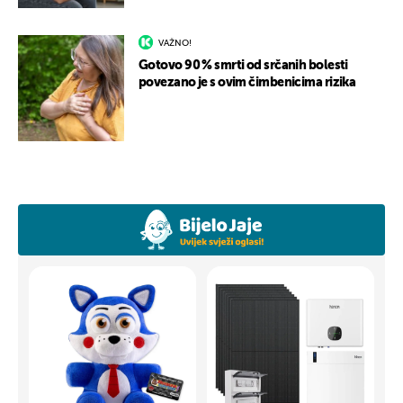
VAŽNO!
Gotovo 90 % smrti od srčanih bolesti
povezano je s ovim čimbenicima rizika