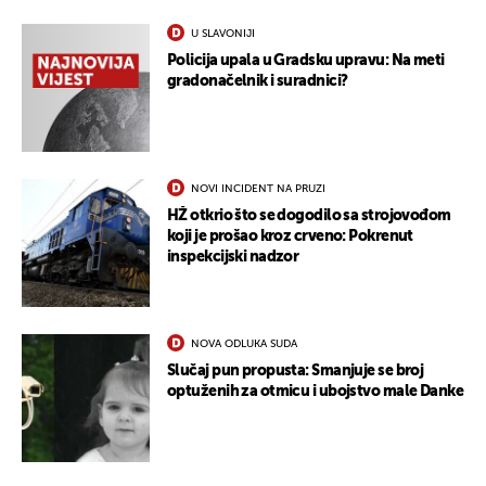
U SLAVONIJI
Policija upala u Gradsku upravu: Na meti
gradonačelnik i suradnici?
NOVI INCIDENT NA PRUZI
HŽ otkrio što se dogodilo sa strojovođom
koji je prošao kroz crveno: Pokrenut
inspekcijski nadzor
NOVA ODLUKA SUDA
Slučaj pun propusta: Smanjuje se broj
optuženih za otmicu i ubojstvo male Danke