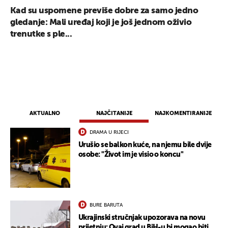
Kad su uspomene previše dobre za samo jedno
gledanje: Mali uređaj koji je još jednom oživio
trenutke s ple...
AKTUALNO
NAJČITANIJE
NAJKOMENTIRANIJE
DRAMA U RIJECI
Urušio se balkon kuće, na njemu bile dvije
osobe: "Život im je visio o koncu"
BURE BARUTA
Ukrajinski stručnjak upozorava na novu
prijetnju: Ovaj grad u BiH-u bi mogao biti