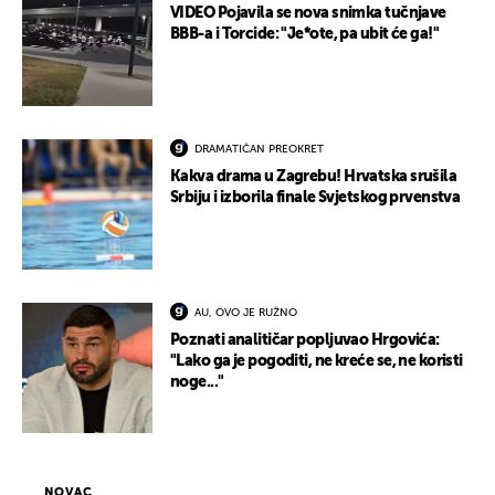
VIDEO Pojavila se nova snimka tučnjave
BBB-a i Torcide: "Je*ote, pa ubit će ga!"
DRAMATIČAN PREOKRET
Kakva drama u Zagrebu! Hrvatska srušila
Srbiju i izborila finale Svjetskog prvenstva
AU, OVO JE RUŽNO
Poznati analitičar popljuvao Hrgovića:
"Lako ga je pogoditi, ne kreće se, ne koristi
noge..."
NOVAC