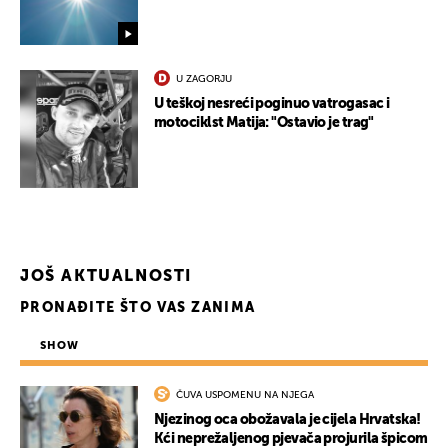
U ZAGORJU
U teškoj nesreći poginuo vatrogasac i
motociklst Matija: "Ostavio je trag"
JOŠ AKTUALNOSTI
PRONAĐITE ŠTO VAS ZANIMA
SHOW
ČUVA USPOMENU NA NJEGA
Njezinog oca obožavala je cijela Hrvatska!
Kći neprežaljenog pjevača projurila špicom