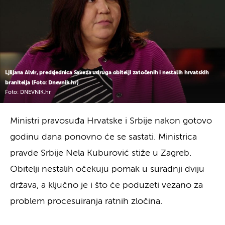
Ljiljana Alvir, predsjednica Saveza udruga obitelji zatočenih i nestalih hrvatskih
branitelja (Foto: Dnevnik.hr)
Foto: DNEVNIK.hr
Ministri pravosuđa Hrvatske i Srbije nakon gotovo
godinu dana ponovno će se sastati. Ministrica
pravde Srbije Nela Kuburović stiže u Zagreb.
Obitelji nestalih očekuju pomak u suradnji dviju
država, a ključno je i što će poduzeti vezano za
problem procesuiranja ratnih zločina.