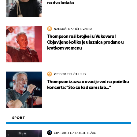
na dva kotača
NADMAŠENA OČEKIVANJA
Thompson ruši brojke i u Vukovaru!
Objavljeno koliko je ulaznica prodano u
kratkom vremenu
PRED 20 TISUĆA LJUDI
Thompson izazvao ovacije već na početku
koncerta: "Što ću kad sam slab..."
SPORT
CIPELARILI GA DOK JE LEŽAO