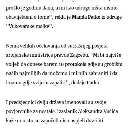
prošlo je godinu dana, a mi kao udruge ništa nismo
obaviješteni o tome'', rekla je
Manda Patko
iz udruge
''Vukovarske majke''.
Nema velikih očekivanja od sutrašnjeg posjeta
srbijanske ministrice pravde Zagrebu. "Mi bi najviše
voljeli da donese barem
10 protokola
gdje su grobišta
naših najmilijih da možemo i mi njih sahraniti i da
imamo gdje svijeću zapaliti'', dodaje Patko.
I predsjednici dviju država imenovali su svoje
povjerenike za nestale. Izaslanik Aleksandra Vučića
kaže ono što su započeli nisu uspjeli dovršiti.