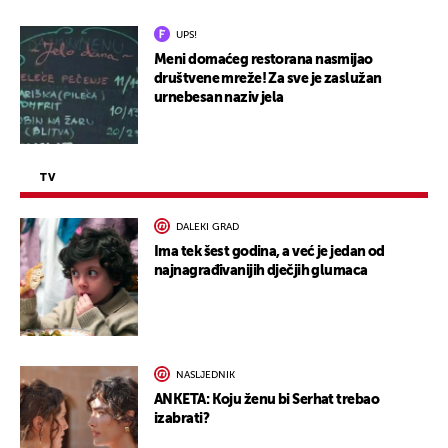
UPS!
Meni domaćeg restorana nasmijao
društvene mreže! Za sve je zaslužan
urnebesan naziv jela
TV
DALEKI GRAD
Ima tek šest godina, a već je jedan od
najnagrađivanijih dječjih glumaca
NASLJEDNIK
ANKETA: Koju ženu bi Serhat trebao
izabrati?