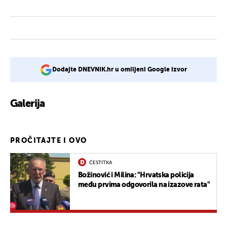
Dodajte DNEVNIK.hr u omiljeni Google izvor
Galerija
PROČITAJTE I OVO
ČESTITKA
Božinović i Milina: "Hrvatska policija
među prvima odgovorila na izazove rata"