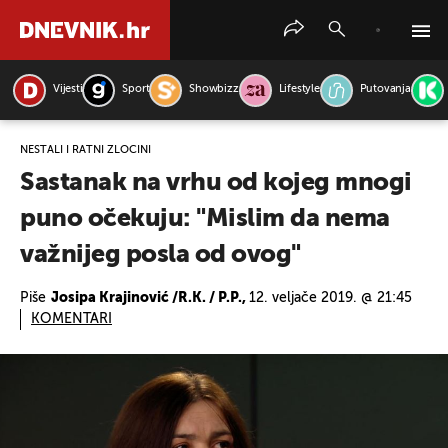
Vijesti
Sport
Showbizz
Lifestyle
Putovanja
PRETRAŽITE VIJESTI
NESTALI I RATNI ZLOČINI
Sastanak na vrhu od kojeg mnogi
puno očekuju: "Mislim da nema
važnijeg posla od ovog"
Piše
Josipa Krajinović /R.K. / P.P.,
12. veljače 2019. @ 21:45
KOMENTARI