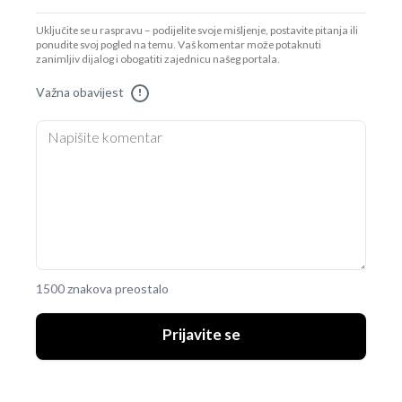
Uključite se u raspravu – podijelite svoje mišljenje, postavite pitanja ili
ponudite svoj pogled na temu. Vaš komentar može potaknuti
zanimljiv dijalog i obogatiti zajednicu našeg portala.
Važna obavijest
!
1500 znakova preostalo
Prijavite se