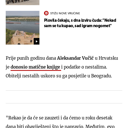
STIŽU NOVE VRUĆINE
Plovila čekaju, s dna izviru čuda: "Nekad
sam se tu kupao, sad igram nogomet"
Prije punih godinu dana
Aleksandar Vučić
u Hrvatsku
je
donosio matične knjige
i podatke o nestalima.
Obitelji nestalih uskoro su ga posjetile u Beogradu.
"Rekao je da će se zauzeti i da ćemo u roku desetak
dana biti obaviješteni što je napravio. Međutim, evo