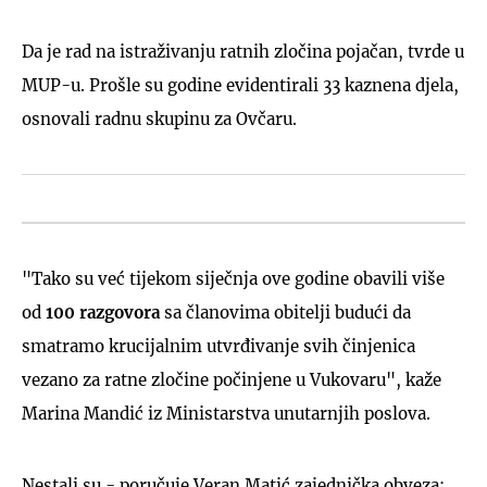
Da je rad na istraživanju ratnih zločina pojačan, tvrde u
MUP-u. Prošle su godine evidentirali 33 kaznena djela,
osnovali radnu skupinu za Ovčaru.
"Tako su već tijekom siječnja ove godine obavili više
od
100 razgovora
sa članovima obitelji budući da
smatramo krucijalnim utvrđivanje svih činjenica
vezano za ratne zločine počinjene u Vukovaru", kaže
Marina Mandić iz Ministarstva unutarnjih poslova.
Nestali su - poručuje Veran Matić zajednička obveza: