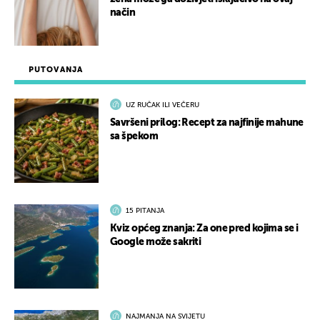
način
PUTOVANJA
UZ RUČAK ILI VEČERU
Savršeni prilog: Recept za najfinije mahune
sa špekom
15 PITANJA
Kviz općeg znanja: Za one pred kojima se i
Google može sakriti
NAJMANJA NA SVIJETU