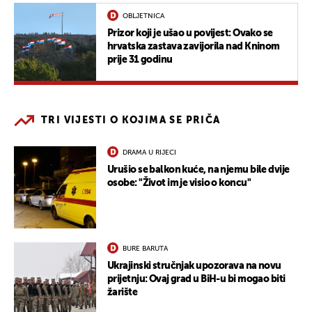
OBLJETNICA
Prizor koji je ušao u povijest: Ovako se
hrvatska zastava zavijorila nad Kninom
prije 31 godinu
TRI VIJESTI O KOJIMA SE PRIČA
DRAMA U RIJECI
Urušio se balkon kuće, na njemu bile dvije
osobe: "Život im je visio o koncu"
BURE BARUTA
Ukrajinski stručnjak upozorava na novu
prijetnju: Ovaj grad u BiH-u bi mogao biti
žarište