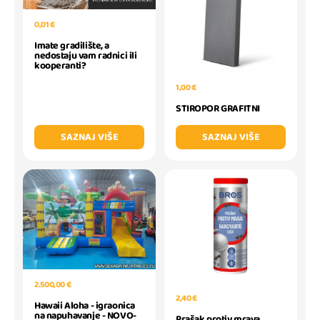
0,01 €
Imate gradilište, a
nedostaju vam radnici ili
kooperanti?
1,00 €
STIROPOR GRAFITNI
SAZNAJ VIŠE
SAZNAJ VIŠE
2.500,00 €
2,40 €
Hawaii Aloha - igraonica
na napuhavanje - NOVO-
Prašak protiv mrava