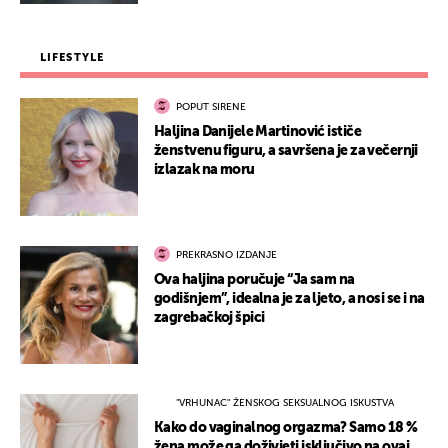
LIFESTYLE
POPUT SIRENE
Haljina Danijele Martinović ističe
ženstvenu figuru, a savršena je za večernji
izlazak na moru
PREKRASNO IZDANJE
Ova haljina poručuje “Ja sam na
godišnjem”, idealna je za ljeto, a nosi se i na
zagrebačkoj špici
"VRHUNAC" ŽENSKOG SEKSUALNOG ISKUSTVA
Kako do vaginalnog orgazma? Samo 18 %
žena može ga doživjeti isključivo na ovaj