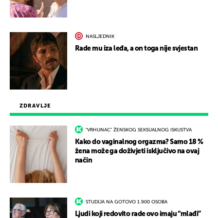
NASLJEDNIK
Rade mu iza leđa, a on toga nije svjestan
ZDRAVLJE
"VRHUNAC" ŽENSKOG SEKSUALNOG ISKUSTVA
Kako do vaginalnog orgazma? Samo 18 %
žena može ga doživjeti isključivo na ovaj
način
STUDIJA NA GOTOVO 1.900 OSOBA
Ljudi koji redovito rade ovo imaju “mlađi”