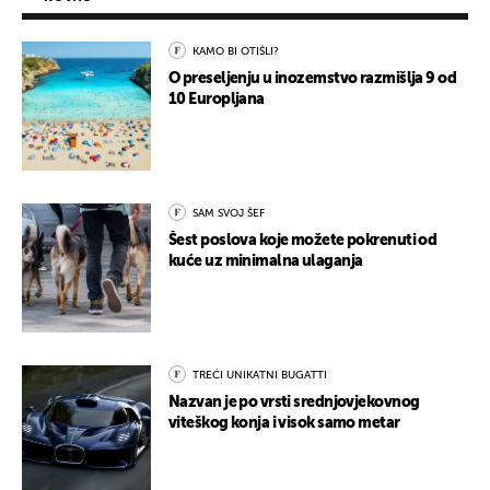
KAMO BI OTIŠLI?
O preseljenju u inozemstvo razmišlja 9 od
10 Europljana
SAM SVOJ ŠEF
Šest poslova koje možete pokrenuti od
kuće uz minimalna ulaganja
TREĆI UNIKATNI BUGATTI
Nazvan je po vrsti srednjovjekovnog
viteškog konja i visok samo metar