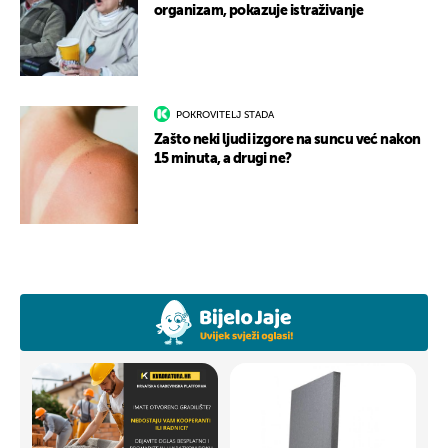
organizam, pokazuje istraživanje
POKROVITELJ STADA
Zašto neki ljudi izgore na suncu već nakon
15 minuta, a drugi ne?