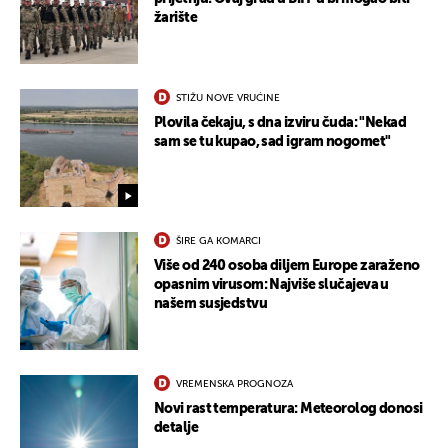
žarište
STIŽU NOVE VRUĆINE
Plovila čekaju, s dna izviru čuda: "Nekad
sam se tu kupao, sad igram nogomet"
ŠIRE GA KOMARCI
Više od 240 osoba diljem Europe zaraženo
opasnim virusom: Najviše slučajeva u
našem susjedstvu
VREMENSKA PROGNOZA
Novi rast temperatura: Meteorolog donosi
detalje