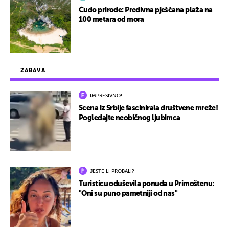
Čudo prirode: Predivna pješčana plaža na
100 metara od mora
ZABAVA
IMPRESIVNO!
Scena iz Srbije fascinirala društvene mreže!
Pogledajte neobičnog ljubimca
JESTE LI PROBALI?
Turisticu oduševila ponuda u Primoštenu:
"Oni su puno pametniji od nas"