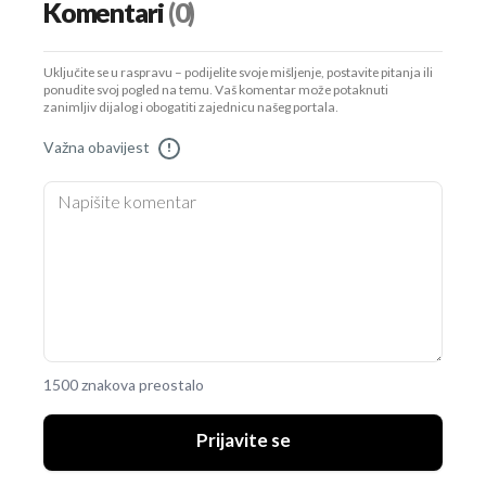
Komentari
(0)
Uključite se u raspravu – podijelite svoje mišljenje, postavite pitanja ili
ponudite svoj pogled na temu. Vaš komentar može potaknuti
zanimljiv dijalog i obogatiti zajednicu našeg portala.
Važna obavijest
!
1500 znakova preostalo
Prijavite se