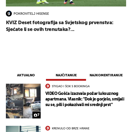
POKROVITELJ HISENSE
KVIZ Deset fotografija sa Svjetskog prvenstva:
Sjećate li se ovih trenutaka?...
AKTUALNO
NAJČITANIJE
NAJKOMENTIRANIJE
STIGAO I ŠOK S BOOKINGA
UKLJUČITE NOTIFIKACIJE
VIDEO Gošća izazvala požar luksuznog
apartmana. Vlasnik: "Dok je gorjelo, smijali
su se, pili i pokazivali mi srednji prst"
7
KRENULO OD BRZE HRANE