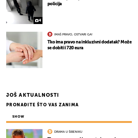
policija
4
IMAŠ PRAVO, OSTVARI GA!
Tko ima pravo na inkluzivni dodatak? Može
se dobiti i 720 eura
JOŠ AKTUALNOSTI
PRONAĐITE ŠTO VAS ZANIMA
SHOW
DRAMA U ŠIBENIKU