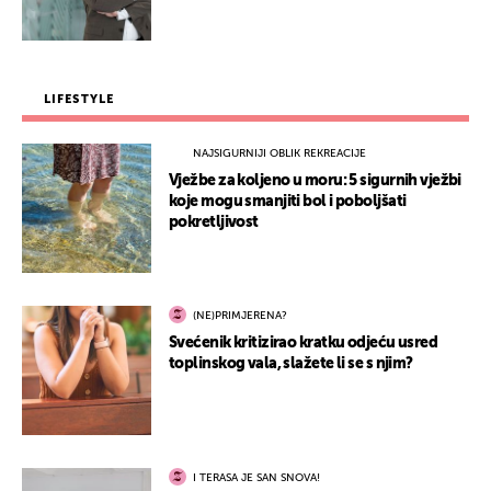
LIFESTYLE
NAJSIGURNIJI OBLIK REKREACIJE
Vježbe za koljeno u moru: 5 sigurnih vježbi
koje mogu smanjiti bol i poboljšati
pokretljivost
(NE)PRIMJERENA?
Svećenik kritizirao kratku odjeću usred
toplinskog vala, slažete li se s njim?
I TERASA JE SAN SNOVA!