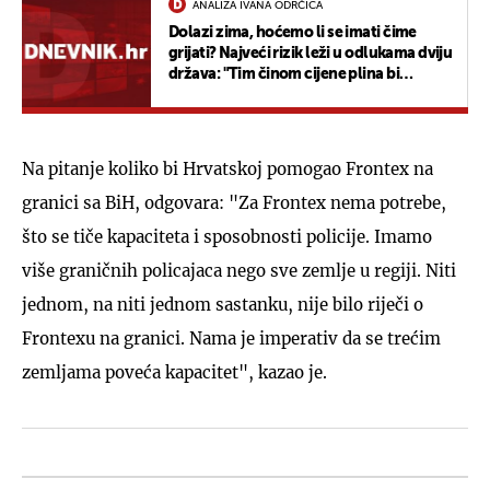
ANALIZA IVANA ODRČIĆA
Dolazi zima, hoćemo li se imati čime
grijati? Najveći rizik leži u odlukama dviju
država: "Tim činom cijene plina bi
eksplodirale"
Na pitanje koliko bi Hrvatskoj pomogao Frontex na
granici sa BiH, odgovara: "Za Frontex nema potrebe,
što se tiče kapaciteta i sposobnosti policije. Imamo
više graničnih policajaca nego sve zemlje u regiji. Niti
jednom, na niti jednom sastanku, nije bilo riječi o
Frontexu na granici. Nama je imperativ da se trećim
zemljama poveća kapacitet", kazao je.