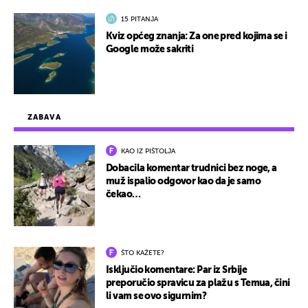
15 PITANJA
Kviz općeg znanja: Za one pred kojima se i
Google može sakriti
ZABAVA
KAO IZ PIŠTOLJA
Dobacila komentar trudnici bez noge, a
muž ispalio odgovor kao da je samo
čekao…
ŠTO KAŽETE?
Isključio komentare: Par iz Srbije
preporučio spravicu za plažu s Temua, čini
li vam se ovo sigurnim?