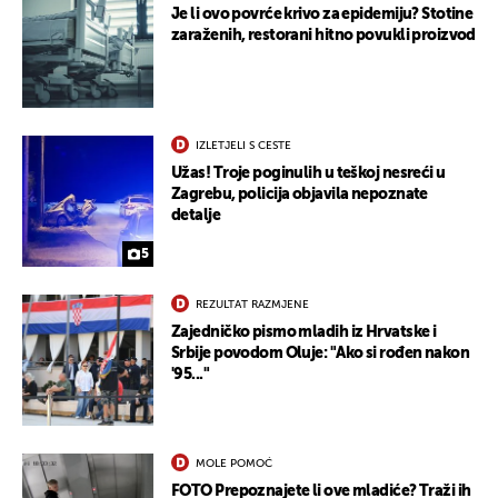
Je li ovo povrće krivo za epidemiju? Stotine
zaraženih, restorani hitno povukli proizvod
IZLETJELI S CESTE
Užas! Troje poginulih u teškoj nesreći u
Zagrebu, policija objavila nepoznate
detalje
5
REZULTAT RAZMJENE
Zajedničko pismo mladih iz Hrvatske i
Srbije povodom Oluje: "Ako si rođen nakon
'95..."
MOLE POMOĆ
FOTO Prepoznajete li ove mladiće? Traži ih