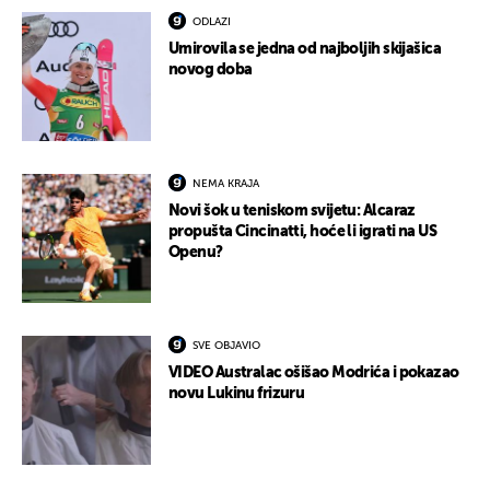
ODLAZI
Umirovila se jedna od najboljih skijašica
novog doba
NEMA KRAJA
Novi šok u teniskom svijetu: Alcaraz
propušta Cincinatti, hoće li igrati na US
Openu?
SVE OBJAVIO
VIDEO Australac ošišao Modrića i pokazao
novu Lukinu frizuru