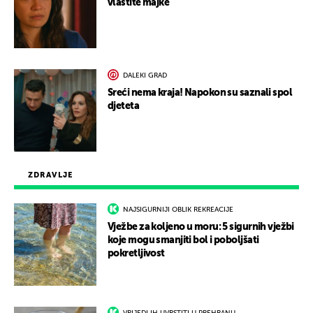
vlastite majke
DALEKI GRAD
Sreći nema kraja! Napokon su saznali spol
djeteta
ZDRAVLJE
NAJSIGURNIJI OBLIK REKREACIJE
Vježbe za koljeno u moru: 5 sigurnih vježbi
koje mogu smanjiti bol i poboljšati
pokretljivost