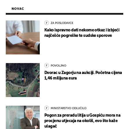
NOVAC
ZA POSLODAVCE
Kako ispravno dati nekome otkaz i izbjeći
najčešće pogreške te sudske sporove
POVOLJNO
Dvorac u Zagorju na aukciji. Početna cijena
1,46 milijuna eura
MINISTARSTVO ODLUČILO
Pogon za preradu litija u Gospiću mora na
procjenu utjecaja na okoliš, evo što kaže
ulagač