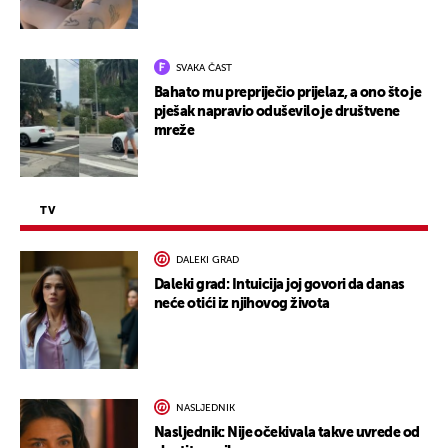
SVAKA ČAST
Bahato mu prepriječio prijelaz, a ono što je
pješak napravio oduševilo je društvene
mreže
TV
DALEKI GRAD
Daleki grad: Intuicija joj govori da danas
neće otići iz njihovog života
NASLJEDNIK
Nasljednik: Nije očekivala takve uvrede od