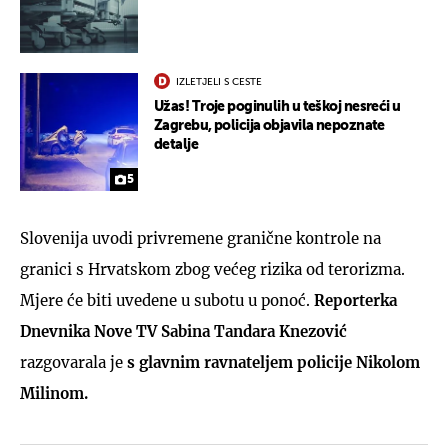
IZLETJELI S CESTE
Užas! Troje poginulih u teškoj nesreći u
Zagrebu, policija objavila nepoznate
detalje
5
Slovenija uvodi privremene granične kontrole na
granici s Hrvatskom zbog većeg rizika od terorizma.
Mjere će biti uvedene u subotu u ponoć.
Reporterka
Dnevnika Nove TV Sabina Tandara Knezović
razgovarala je
s glavnim ravnateljem policije Nikolom
Milinom.