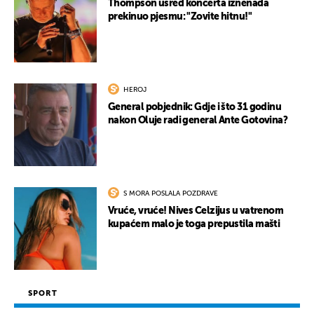
Thompson usred koncerta iznenada
prekinuo pjesmu: "Zovite hitnu!"
HEROJ
General pobjednik: Gdje i što 31 godinu
nakon Oluje radi general Ante Gotovina?
S MORA POSLALA POZDRAVE
Vruće, vruće! Nives Celzijus u vatrenom
kupaćem malo je toga prepustila mašti
SPORT