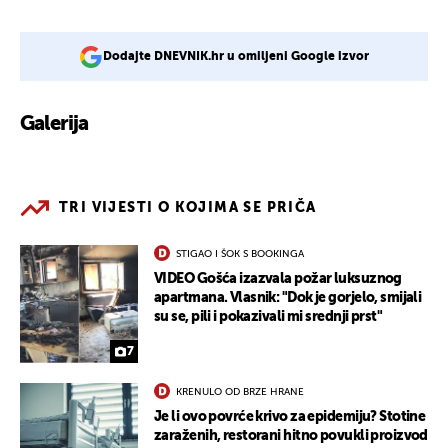
Dodajte DNEVNIK.hr u omiljeni Google izvor
Galerija
2
TRI VIJESTI O KOJIMA SE PRIČA
STIGAO I ŠOK S BOOKINGA
VIDEO Gošća izazvala požar luksuznog
apartmana. Vlasnik: "Dok je gorjelo, smijali
su se, pili i pokazivali mi srednji prst"
7
KRENULO OD BRZE HRANE
Je li ovo povrće krivo za epidemiju? Stotine
zaraženih, restorani hitno povukli proizvod