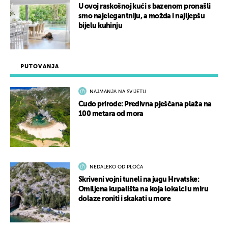
U ovoj raskošnoj kući s bazenom pronašli
smo najelegantniju, a možda i najljepšu
bijelu kuhinju
PUTOVANJA
NAJMANJA NA SVIJETU
Čudo prirode: Predivna pješčana plaža na
100 metara od mora
NEDALEKO OD PLOČA
Skriveni vojni tuneli na jugu Hrvatske:
Omiljena kupališta na koja lokalci u miru
dolaze roniti i skakati u more