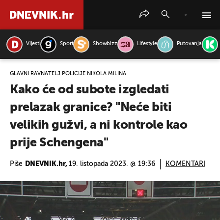
Vijesti
Sport
Showbizz
Lifestyle
Putovanja
PRETRAŽITE VIJESTI
GLAVNI RAVNATELJ POLICIJE NIKOLA MILINA
Kako će od subote izgledati
prelazak granice? "Neće biti
velikih gužvi, a ni kontrole kao
prije Schengena"
Piše
DNEVNIK.hr,
19. listopada 2023. @ 19:36
KOMENTARI