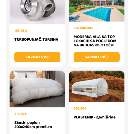
830.000,00 €
199,08 €
MODERNA VILA NA TOP
TURBOPUNJAČ, TURBINA
LOKACIJI SA POGLEDOM
NA BRIJUNSKO OTOČJE
SAZNAJ VIŠE
SAZNAJ VIŠE
830,00 €
510,00 €
PLASTENIK - 2,6m širine
Zimski poplun
200x240cm premium