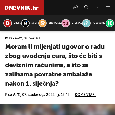
Vijesti
Sport
Showbizz
Lifestyle
Putovanja
PRETRAŽITE VIJESTI
IMAŠ PRAVO, OSTVARI GA
Moram li mijenjati ugovor o radu
zbog uvođenja eura, što će biti s
deviznim računima, a što sa
zalihama povratne ambalaže
nakon 1. siječnja?
Piše
A. T.,
07. studenoga 2022. @ 17:45
KOMENTARI