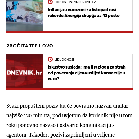
DONOSI DNEVNIK NOVE TV
Inflacija u eurozoni za listopad ruši
rekorde: Energija skuplja za 42 posto
PROČITAJTE I OVO
LIDL DONOSI
Iskustvo susjeda: Ima li razloga za strah
od povećanja cijena uslijed konverzije u
euro?
Svaki propušteni poziv bit će povratno nazvan unutar
najviše 120 minuta, pod uvjetom da korisnik nije u tom
roku ponovno nazvao i ostvario komunikaciju s
agentom. Također, pozivi zaprimljeni u vrijeme