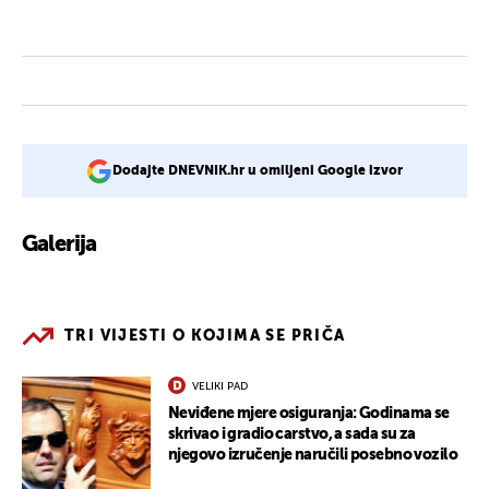
Dodajte DNEVNIK.hr u omiljeni Google izvor
Galerija
TRI VIJESTI O KOJIMA SE PRIČA
VELIKI PAD
Neviđene mjere osiguranja: Godinama se
skrivao i gradio carstvo, a sada su za
njegovo izručenje naručili posebno vozilo