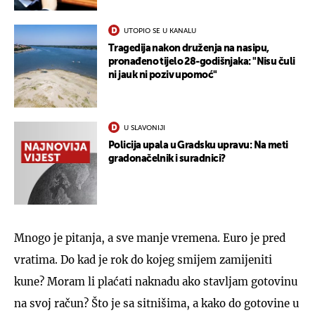
UTOPIO SE U KANALU
Tragedija nakon druženja na nasipu,
pronađeno tijelo 28-godišnjaka: "Nisu čuli
ni jauk ni poziv upomoć"
U SLAVONIJI
Policija upala u Gradsku upravu: Na meti
gradonačelnik i suradnici?
Mnogo je pitanja, a sve manje vremena. Euro je pred
vratima. Do kad je rok do kojeg smijem zamijeniti
kune? Moram li plaćati naknadu ako stavljam gotovinu
na svoj račun? Što je sa sitnišima, a kako do gotovine u