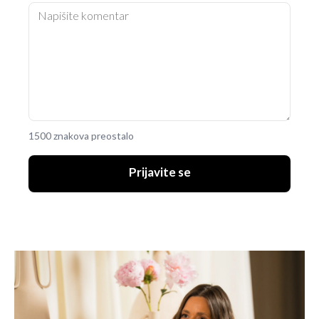
1500 znakova preostalo
Prijavite se