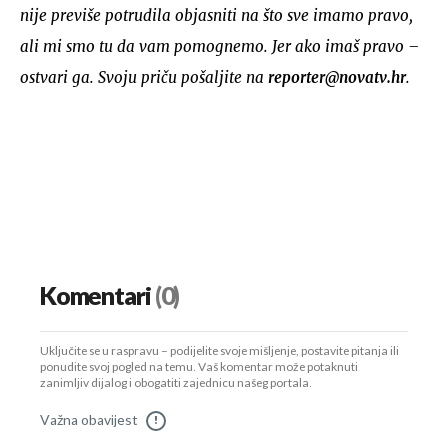
nije previše potrudila objasniti na što sve imamo pravo,
ali mi smo tu da vam pomognemo. Jer ako imaš pravo –
ostvari ga. Svoju priču pošaljite na
reporter@novatv.hr
.
Komentari
(0)
Uključite se u raspravu – podijelite svoje mišljenje, postavite pitanja ili
ponudite svoj pogled na temu. Vaš komentar može potaknuti
zanimljiv dijalog i obogatiti zajednicu našeg portala.
Važna obavijest
!