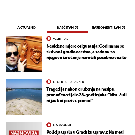
AKTUALNO
NAJČITANIJE
NAJKOMENTIRANIJE
VELIKI PAD
Neviđene mjere osiguranja: Godinama se
skrivao i gradio carstvo, a sada su za
njegovo izručenje naručili posebno vozilo
UTOPIO SE U KANALU
Tragedija nakon druženja na nasipu,
pronađeno tijelo 28-godišnjaka: "Nisu čuli
ni jauk ni poziv upomoć"
U SLAVONIJI
Policija upala u Gradsku upravu: Na meti