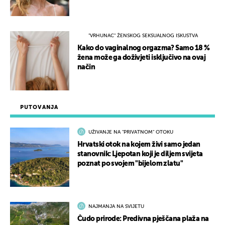
"VRHUNAC" ŽENSKOG SEKSUALNOG ISKUSTVA
Kako do vaginalnog orgazma? Samo 18 %
žena može ga doživjeti isključivo na ovaj
način
PUTOVANJA
UŽIVANJE NA "PRIVATNOM" OTOKU
Hrvatski otok na kojem živi samo jedan
stanovnik: Ljepotan koji je diljem svijeta
poznat po svojem "bijelom zlatu"
NAJMANJA NA SVIJETU
Čudo prirode: Predivna pješčana plaža na