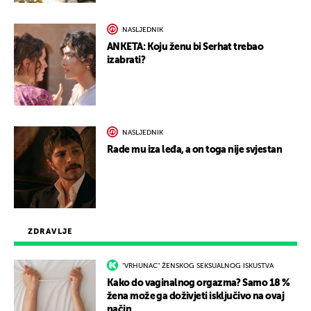
NASLJEDNIK
ANKETA: Koju ženu bi Serhat trebao
izabrati?
NASLJEDNIK
Rade mu iza leđa, a on toga nije svjestan
ZDRAVLJE
"VRHUNAC" ŽENSKOG SEKSUALNOG ISKUSTVA
Kako do vaginalnog orgazma? Samo 18 %
žena može ga doživjeti isključivo na ovaj
način