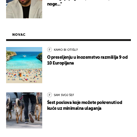
noge..."
NOVAC
KAMO BI OTIŠLI?
O preseljenju u inozemstvo razmišlja 9 od
10 Europljana
SAM SVOJ ŠEF
Šest poslova koje možete pokrenuti od
kuće uz minimalna ulaganja