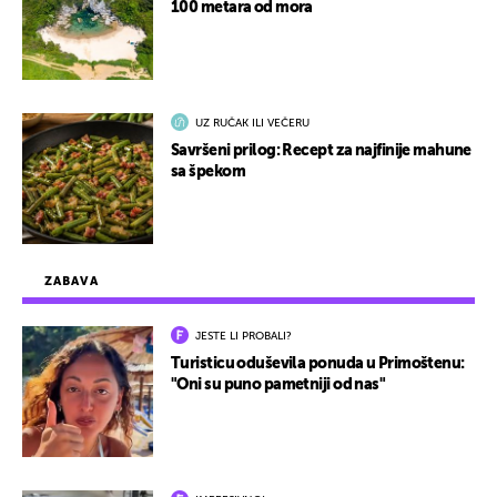
100 metara od mora
UZ RUČAK ILI VEČERU
Savršeni prilog: Recept za najfinije mahune
sa špekom
ZABAVA
JESTE LI PROBALI?
Turisticu oduševila ponuda u Primoštenu:
"Oni su puno pametniji od nas"