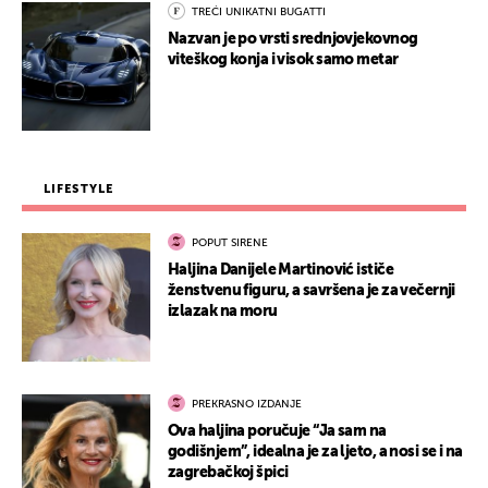
TREĆI UNIKATNI BUGATTI
Nazvan je po vrsti srednjovjekovnog
viteškog konja i visok samo metar
LIFESTYLE
POPUT SIRENE
Haljina Danijele Martinović ističe
ženstvenu figuru, a savršena je za večernji
izlazak na moru
PREKRASNO IZDANJE
Ova haljina poručuje “Ja sam na
godišnjem”, idealna je za ljeto, a nosi se i na
zagrebačkoj špici