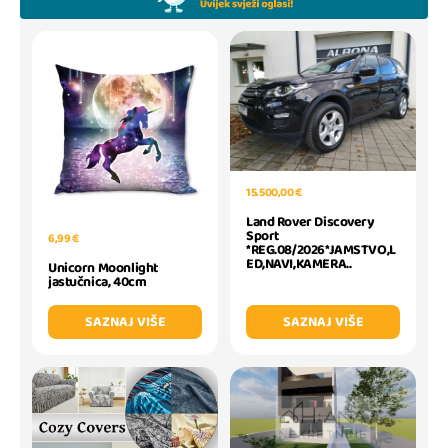
15.500,00 €
Land Rover Discovery
Sport
6,99 €
*REG.08/2026*JAMSTVO,L
ED,NAVI,KAMERA..
Unicorn Moonlight
jastučnica, 40cm
SAZNAJ VIŠE
SAZNAJ VIŠE