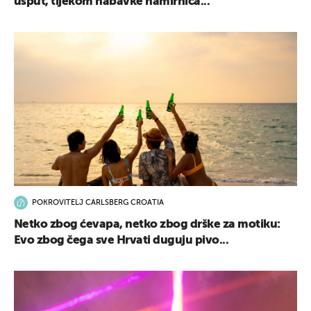
usput, tijekom nabavke namirnica...
POKROVITELJ CARLSBERG CROATIA
Netko zbog ćevapa, netko zbog drške za motiku:
Evo zbog čega sve Hrvati duguju pivo...