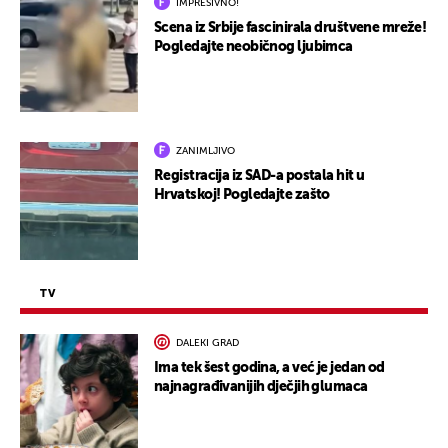
IMPRESIVNO!
Scena iz Srbije fascinirala društvene mreže!
Pogledajte neobičnog ljubimca
ZANIMLJIVO
Registracija iz SAD-a postala hit u
Hrvatskoj! Pogledajte zašto
TV
DALEKI GRAD
Ima tek šest godina, a već je jedan od
najnagrađivanijih dječjih glumaca