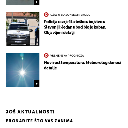
UŽAS U SLAVONSKOM BRODU
Policija razrješila teško ubojstvo u
Slavoniji: Jedan ubod bio je koban.
Objavljeni detalji
VREMENSKA PROGNOZA
Novi rast temperatura: Meteorolog donosi
detalje
JOŠ AKTUALNOSTI
UKLJUČITE NOTIFIKACIJE
PRONAĐITE ŠTO VAS ZANIMA