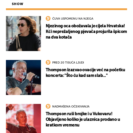
SHOW
ČUVA USPOMENU NA NJEGA
Njezinog oca obožavala je cijela Hrvatska!
Kći neprežaljenog pjevača projurila špicom
na dva kotača
PRED 20 TISUĆA LJUDI
Thompson izazvao ovacije već na početku
koncerta: "Što ću kad sam slab..."
NADMAŠENA OČEKIVANJA
Thompson ruši brojke i u Vukovaru!
Objavljeno koliko je ulaznica prodano u
kratkom vremenu