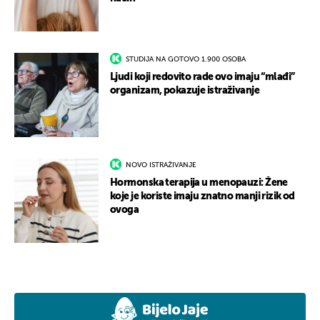
STUDIJA NA GOTOVO 1.900 OSOBA
Ljudi koji redovito rade ovo imaju “mlađi”
organizam, pokazuje istraživanje
NOVO ISTRAŽIVANJE
Hormonska terapija u menopauzi: Žene
koje je koriste imaju znatno manji rizik od
ovoga