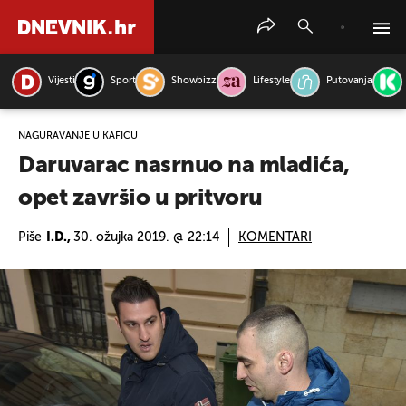
Vijesti
Sport
Showbizz
Lifestyle
Putovanja
PRETRAŽITE VIJESTI
NAGURAVANJE U KAFIĆU
Daruvarac nasrnuo na mladića,
opet završio u pritvoru
Piše
I.D.,
30. ožujka 2019. @ 22:14
KOMENTARI