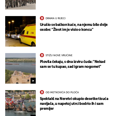
DRAMA U RIJECI
Urušio se balkon kuće, na njemu bile dvije
osobe: "Život im je visio o koncu"
STIŽU NOVE VRUĆINE
Plovila čekaju, s dna izviru čuda: "Nekad
sam se tu kupao, sad igram nogomet"
OD METKOVIĆA DO PLOČA
Spektakl na Neretvi okupio desetke tisuća
navijača, u napetoj utrci bodrio ih i sam
premijer