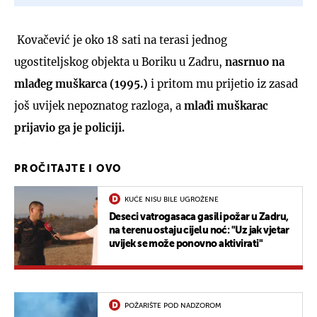
Kovačević je oko 18 sati na terasi jednog
ugostiteljskog objekta u Boriku u Zadru,
nasrnuo na
mlađeg muškarca (1995.)
i pritom mu prijetio iz zasad
još uvijek nepoznatog razloga, a
mlađi muškarac
prijavio ga je policiji.
PROČITAJTE I OVO
KUĆE NISU BILE UGROŽENE
Deseci vatrogasaca gasili požar u Zadru,
na terenu ostaju cijelu noć: "Uz jak vjetar
uvijek se može ponovno aktivirati"
POŽARIŠTE POD NADZOROM