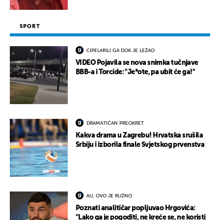
SPORT
CIPELARILI GA DOK JE LEŽAO
VIDEO Pojavila se nova snimka tučnjave
BBB-a i Torcide: "Je*ote, pa ubit će ga!"
DRAMATIČAN PREOKRET
Kakva drama u Zagrebu! Hrvatska srušila
Srbiju i izborila finale Svjetskog prvenstva
AU, OVO JE RUŽNO
Poznati analitičar popljuvao Hrgovića:
"Lako ga je pogoditi, ne kreće se, ne koristi