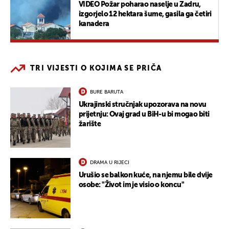
VIDEO Požar poharao naselje u Zadru,
izgorjelo 12 hektara šume, gasila ga četiri
kanadera
TRI VIJESTI O KOJIMA SE PRIČA
BURE BARUTA
Ukrajinski stručnjak upozorava na novu
prijetnju: Ovaj grad u BiH-u bi mogao biti
žarište
DRAMA U RIJECI
Urušio se balkon kuće, na njemu bile dvije
osobe: "Život im je visio o koncu"