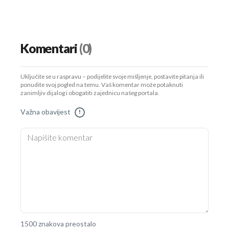
Komentari
(0)
Uključite se u raspravu – podijelite svoje mišljenje, postavite pitanja ili
ponudite svoj pogled na temu. Vaš komentar može potaknuti
zanimljiv dijalog i obogatiti zajednicu našeg portala.
Važna obavijest
!
1500 znakova preostalo