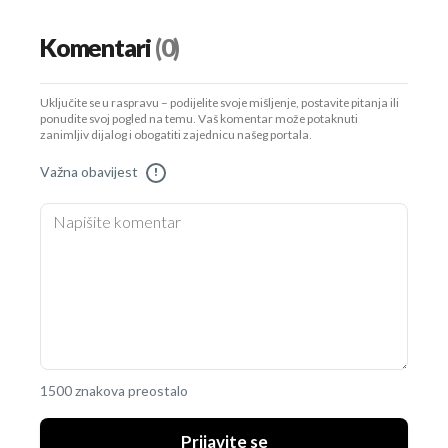
Komentari
(0)
Uključite se u raspravu – podijelite svoje mišljenje, postavite pitanja ili
ponudite svoj pogled na temu. Vaš komentar može potaknuti
zanimljiv dijalog i obogatiti zajednicu našeg portala.
Važna obavijest
!
1500 znakova preostalo
Prijavite se