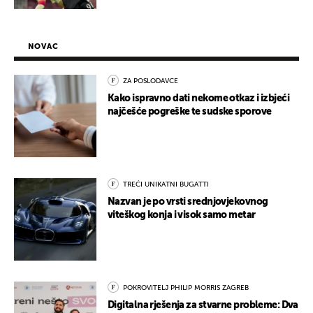
NOVAC
ZA POSLODAVCE
Kako ispravno dati nekome otkaz i izbjeći
najčešće pogreške te sudske sporove
TREĆI UNIKATNI BUGATTI
Nazvan je po vrsti srednjovjekovnog
viteškog konja i visok samo metar
POKROVITELJ PHILIP MORRIS ZAGREB
Digitalna rješenja za stvarne probleme: Dva