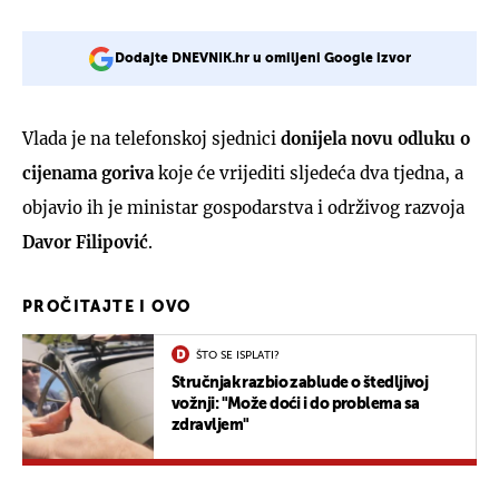
Dodajte DNEVNIK.hr u omiljeni Google izvor
Vlada je na telefonskoj sjednici
donijela novu odluku o
cijenama goriva
koje će vrijediti sljedeća dva tjedna, a
objavio ih je ministar gospodarstva i održivog razvoja
Davor Filipović
.
PROČITAJTE I OVO
ŠTO SE ISPLATI?
Stručnjak razbio zablude o štedljivoj
vožnji: "Može doći i do problema sa
zdravljem"