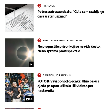
PRIMORJE
Potres zatresao obalu: "Čula sam razbijanje
čaša u stanu iznad"
KAKO GA SIGURNO PROMATRATI?
Ne propustite prizor koji se ne viđa često:
Nebo sprema pravi spektakl
8 MRTVIH, 15 RANJENIH
FOTO Krvavi pohod dječaka: Ubio baku i
djeda pa upao u školu i likvidirao pet
nastavnika
14