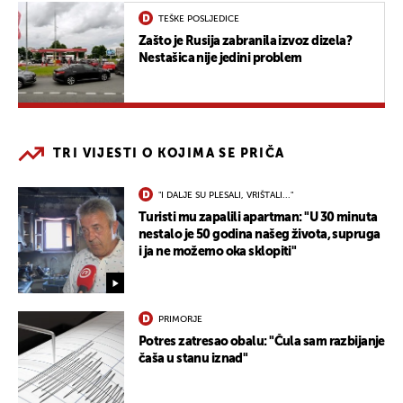
TEŠKE POSLJEDICE
Zašto je Rusija zabranila izvoz dizela?
Nestašica nije jedini problem
TRI VIJESTI O KOJIMA SE PRIČA
"I DALJE SU PLESALI, VRIŠTALI..."
Turisti mu zapalili apartman: "U 30 minuta
nestalo je 50 godina našeg života, supruga
i ja ne možemo oka sklopiti"
PRIMORJE
Potres zatresao obalu: "Čula sam razbijanje
čaša u stanu iznad"