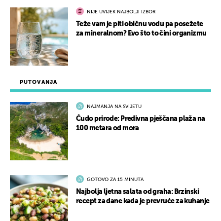
NIJE UVIJEK NAJBOLJI IZBOR
Teže vam je piti običnu vodu pa posežete
za mineralnom? Evo što to čini organizmu
PUTOVANJA
NAJMANJA NA SVIJETU
Čudo prirode: Predivna pješčana plaža na
100 metara od mora
GOTOVO ZA 15 MINUTA
Najbolja ljetna salata od graha: Brzinski
recept za dane kada je prevruće za kuhanje