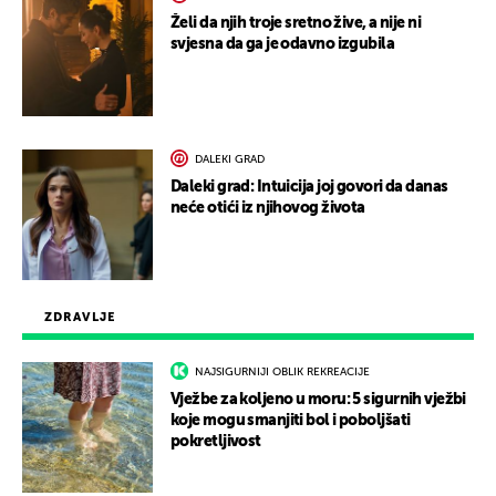
Želi da njih troje sretno žive, a nije ni
svjesna da ga je odavno izgubila
DALEKI GRAD
Daleki grad: Intuicija joj govori da danas
neće otići iz njihovog života
ZDRAVLJE
NAJSIGURNIJI OBLIK REKREACIJE
Vježbe za koljeno u moru: 5 sigurnih vježbi
koje mogu smanjiti bol i poboljšati
pokretljivost