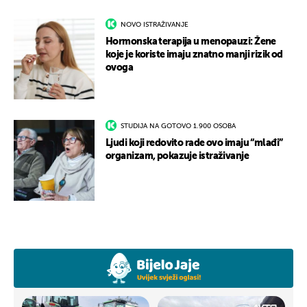
NOVO ISTRAŽIVANJE
Hormonska terapija u menopauzi: Žene
koje je koriste imaju znatno manji rizik od
ovoga
STUDIJA NA GOTOVO 1.900 OSOBA
Ljudi koji redovito rade ovo imaju “mlađi”
organizam, pokazuje istraživanje