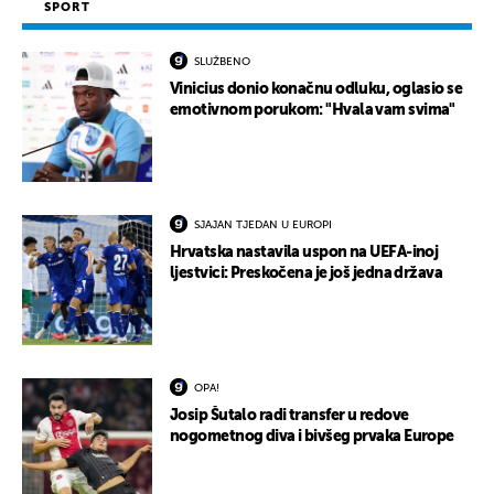
SPORT
SLUŽBENO
Vinicius donio konačnu odluku, oglasio se
emotivnom porukom: "Hvala vam svima"
SJAJAN TJEDAN U EUROPI
Hrvatska nastavila uspon na UEFA-inoj
ljestvici: Preskočena je još jedna država
OPA!
Josip Šutalo radi transfer u redove
nogometnog diva i bivšeg prvaka Europe