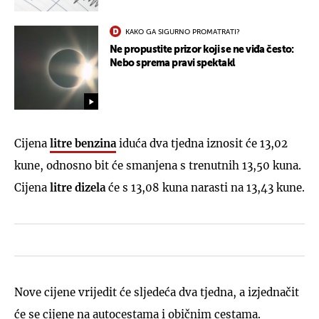
KAKO GA SIGURNO PROMATRATI?
Ne propustite prizor koji se ne viđa često:
Nebo sprema pravi spektakl
Cijena
litre benzina
iduća dva tjedna iznosit će 13,02
kune, odnosno bit će smanjena s trenutnih 13,50 kuna.
Cijena
litre dizela
će s 13,08 kuna narasti na 13,43 kune.
Nove cijene vrijedit će sljedeća dva tjedna, a izjednačit
će se cijene na autocestama i običnim cestama.