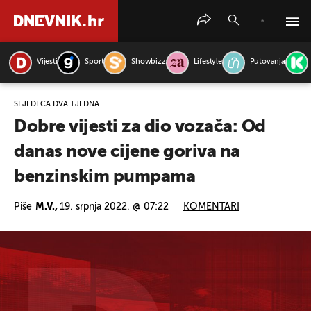
Vijesti
Sport
Showbizz
Lifestyle
Putovanja
PRETRAŽITE VIJESTI
SLJEDEĆA DVA TJEDNA
Dobre vijesti za dio vozača: Od
danas nove cijene goriva na
benzinskim pumpama
Piše
M.V.,
19. srpnja 2022. @ 07:22
KOMENTARI