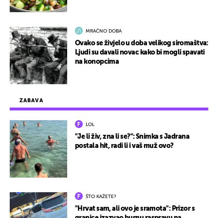
MRAČNO DOBA
Ovako se živjelo u doba velikog siromaštva:
Ljudi su davali novac kako bi mogli spavati
na konopcima
ZABAVA
LOL
"Je li živ, zna li se?": Snimka s Jadrana
postala hit, radi li i vaš muž ovo?
ŠTO KAŽETE?
"Hrvat sam, ali ovo je sramota": Prizor s