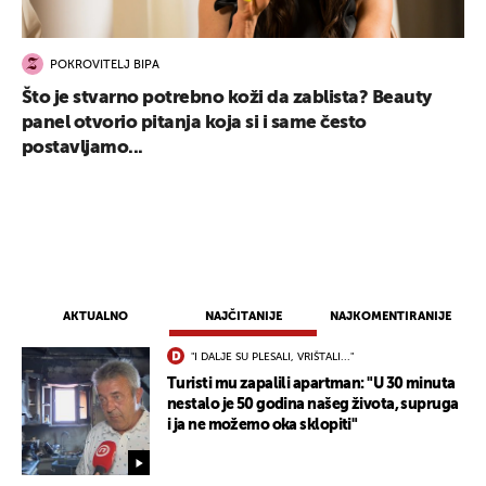
POKROVITELJ BIPA
Što je stvarno potrebno koži da zablista? Beauty
panel otvorio pitanja koja si i same često
postavljamo...
AKTUALNO
NAJČITANIJE
NAJKOMENTIRANIJE
"I DALJE SU PLESALI, VRIŠTALI..."
Turisti mu zapalili apartman: "U 30 minuta
nestalo je 50 godina našeg života, supruga
i ja ne možemo oka sklopiti"