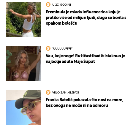
U 27. GODINI
Preminula je mlada influencerica koju je
pratilo više od milijun ljudi, dugo se borila s
opakom bolešću
"UUUUUUFFFF"
Vau, koje noge! Ružičasti badić istaknuo je
najbolje adute Maje Šuput
VRLO ZANIMLJIVO!
Franka Batelić pokazala što nosi na more,
bez ovoga ne može ni na odmoru