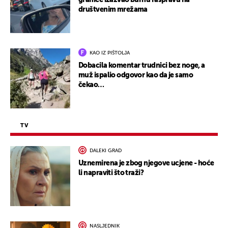
granice izazvao burnu raspravu na
društvenim mrežama
KAO IZ PIŠTOLJA
Dobacila komentar trudnici bez noge, a
muž ispalio odgovor kao da je samo
čekao…
TV
DALEKI GRAD
Uznemirena je zbog njegove ucjene - hoće
li napraviti što traži?
NASLJEDNIK