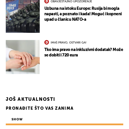
OBAVJEŠTAJNO UPOZORENJE
Uzbuna na istoku Europe: Rusija bi mogla
napasti, a poznato i kada! Moguć i kopneni
upad u članicu NATO-a
IMAŠ PRAVO, OSTVARI GA!
Tko ima pravo na inkluzivni dodatak? Može
se dobiti i 720 eura
JOŠ AKTUALNOSTI
PRONAĐITE ŠTO VAS ZANIMA
UKLJUČITE NOTIFIKACIJE
SHOW