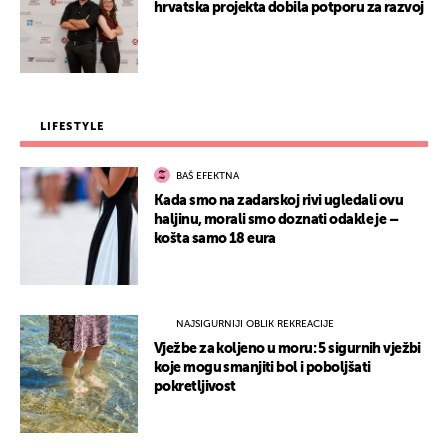
hrvatska projekta dobila potporu za razvoj
LIFESTYLE
BAŠ EFEKTNA
Kada smo na zadarskoj rivi ugledali ovu
haljinu, morali smo doznati odakle je –
košta samo 18 eura
NAJSIGURNIJI OBLIK REKREACIJE
Vježbe za koljeno u moru: 5 sigurnih vježbi
koje mogu smanjiti bol i poboljšati
pokretljivost