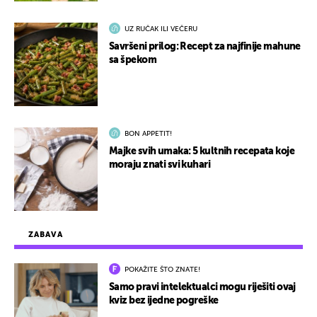
UZ RUČAK ILI VEČERU
Savršeni prilog: Recept za najfinije mahune
sa špekom
BON APPETIT!
Majke svih umaka: 5 kultnih recepata koje
moraju znati svi kuhari
ZABAVA
POKAŽITE ŠTO ZNATE!
Samo pravi intelektualci mogu riješiti ovaj
kviz bez ijedne pogreške