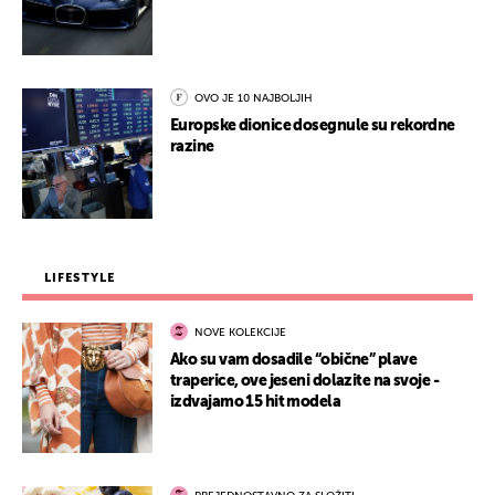
OVO JE 10 NAJBOLJIH
Europske dionice dosegnule su rekordne
razine
LIFESTYLE
NOVE KOLEKCIJE
Ako su vam dosadile “obične” plave
traperice, ove jeseni dolazite na svoje -
izdvajamo 15 hit modela