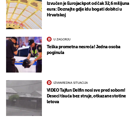
Izvučen je Eurojackpot od čak 32,6 milijuna
eura: Doznajte gdje idu bogati dobitci u
Hrvatskoj
U ZAGORJU
Teška prometna nesreća! Jedna osoba
poginula
IZVANREDNA SITUACIJA
VIDEO Tajfun Delfin nosi sve pred sobom!
Deseci tisuća bez struje, otkazane stotine
letova