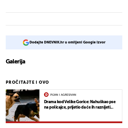
Dodajte DNEVNIK.hr u omiljeni Google izvor
Galerija
5
PROČITAJTE I OVO
PIJAN I AGRESIVAN
Drama kod Velike Gorice: Nahuškao pse
na policajce, prijetio da će ih raznijeti...