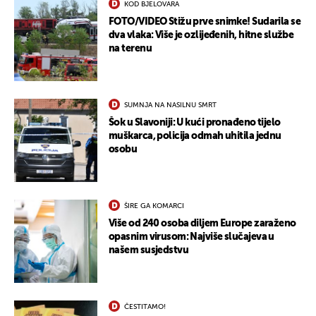
KOD BJELOVARA
FOTO/VIDEO Stižu prve snimke! Sudarila se
dva vlaka: Više je ozlijeđenih, hitne službe
na terenu
SUMNJA NA NASILNU SMRT
Šok u Slavoniji: U kući pronađeno tijelo
UKLJUČITE NOTIFIKACIJE
muškarca, policija odmah uhitila jednu
osobu
ŠIRE GA KOMARCI
Više od 240 osoba diljem Europe zaraženo
opasnim virusom: Najviše slučajeva u
našem susjedstvu
ČESTITAMO!