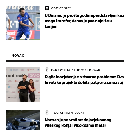
GDJE ĆE SAD?
U Dinamu je prošle godine predstavljen kao
mega transfer, danas je pao najniže u
karijeri
NOVAC
POKROVITELJ PHILIP MORRIS ZAGREB
Digitalna rješenja za stvarne probleme: Dva
hrvatska projekta dobila potporu za razvoj
TREĆI UNIKATNI BUGATTI
Nazvan je po vrsti srednjovjekovnog
viteškog konja i visok samo metar