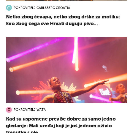
POKROVITELJ CARLSBERG CROATIA
Netko zbog ćevapa, netko zbog drške za motiku:
Evo zbog čega sve Hrvati duguju pivo...
POKROVITELJ WATA
Kad su uspomene previše dobre za samo jedno
gledanje: Mali uređaj koji je još jednom oživio
trenutke s ple...