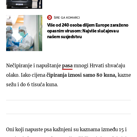
ŠIRE GA KOMARCI
Više od 240 osoba diljem Europe zaraženo
opasnim virusom: Najviše slučajeva u
našem susjedstvu
Nečipiranje i napuštanje
pasa
mnogi Hrvati shvaćaju
olako. Iako cijena
čipiranja iznosi samo 80 kuna,
kazne
sežu i do 6 tisuća kuna.
Oni koji napuste psa kažnjeni su kaznama između 15 i