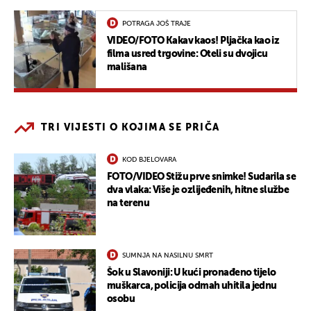
POTRAGA JOŠ TRAJE
VIDEO/FOTO Kakav kaos! Pljačka kao iz
filma usred trgovine: Oteli su dvojicu
mališana
TRI VIJESTI O KOJIMA SE PRIČA
KOD BJELOVARA
FOTO/VIDEO Stižu prve snimke! Sudarila se
dva vlaka: Više je ozlijeđenih, hitne službe
na terenu
SUMNJA NA NASILNU SMRT
Šok u Slavoniji: U kući pronađeno tijelo
muškarca, policija odmah uhitila jednu
osobu