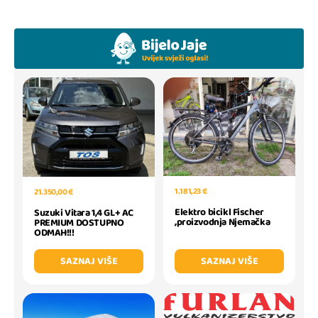
1.181,23 €
21.350,00 €
Elektro bicikl Fischer
Suzuki Vitara 1,4 GL+ AC
,proizvodnja Njemačka
PREMIUM DOSTUPNO
ODMAH!!!
SAZNAJ VIŠE
SAZNAJ VIŠE