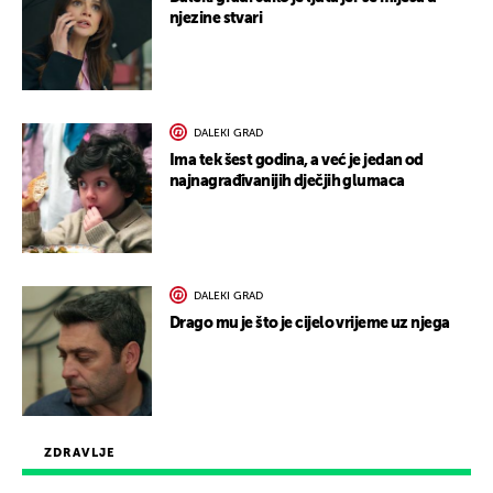
njezine stvari
DALEKI GRAD
Ima tek šest godina, a već je jedan od
najnagrađivanijih dječjih glumaca
DALEKI GRAD
Drago mu je što je cijelo vrijeme uz njega
ZDRAVLJE