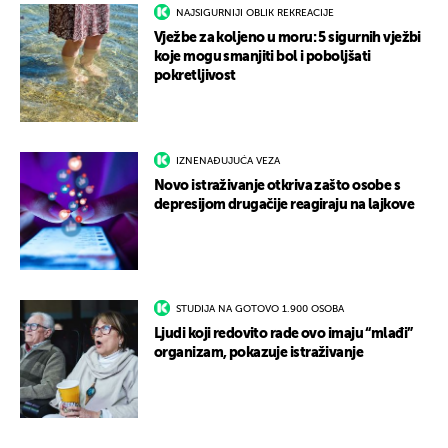
NAJSIGURNIJI OBLIK REKREACIJE
Vježbe za koljeno u moru: 5 sigurnih vježbi
koje mogu smanjiti bol i poboljšati
pokretljivost
IZNENAĐUJUĆA VEZA
Novo istraživanje otkriva zašto osobe s
depresijom drugačije reagiraju na lajkove
STUDIJA NA GOTOVO 1.900 OSOBA
Ljudi koji redovito rade ovo imaju “mlađi”
organizam, pokazuje istraživanje