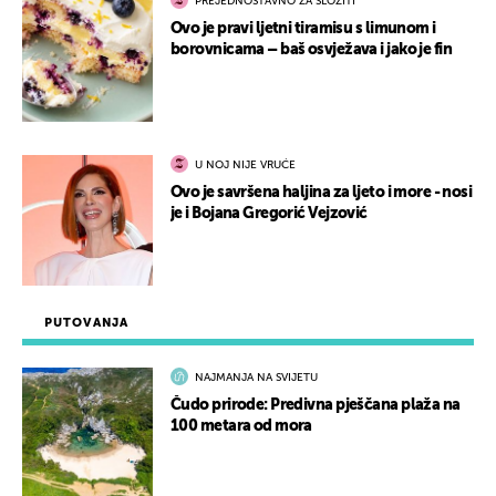
PREJEDNOSTAVNO ZA SLOŽITI
Ovo je pravi ljetni tiramisu s limunom i
borovnicama – baš osvježava i jako je fin
U NOJ NIJE VRUĆE
Ovo je savršena haljina za ljeto i more - nosi
je i Bojana Gregorić Vejzović
PUTOVANJA
NAJMANJA NA SVIJETU
Čudo prirode: Predivna pješčana plaža na
100 metara od mora