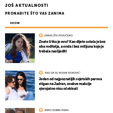
JOŠ AKTUALNOSTI
PRONAĐITE ŠTO VAS ZANIMA
SHOW
DANAS ŽIVI POVUČENO
Znate li tko je ovo? Kao dijete ostala je bez
oba roditelja, a onda i bez milijuna koje je
trebala naslijediti
"KAO DA SU NOVAK ĐOKOVIĆ"
Jedan od najpoznatijih svjetskih parova
stigao na Jadran, ovakve reakcije
vjerojatno nisu očekivali
SAMO DOBRA PISMA