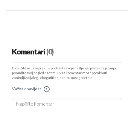
Komentari
(0)
Uključite se u raspravu – podijelite svoje mišljenje, postavite pitanja ili
ponudite svoj pogled na temu. Vaš komentar može potaknuti
zanimljiv dijalog i obogatiti zajednicu našeg portala.
Važna obavijest
!