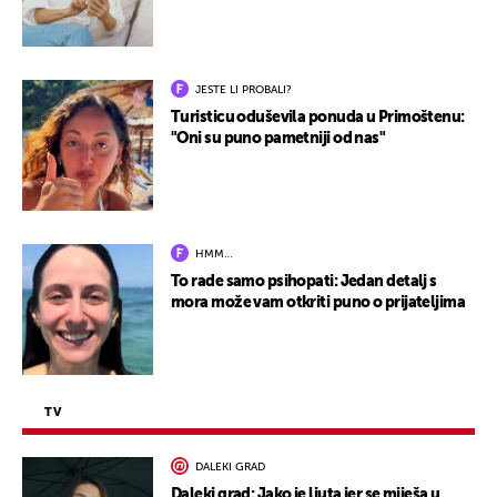
JESTE LI PROBALI?
Turisticu oduševila ponuda u Primoštenu:
"Oni su puno pametniji od nas"
HMM…
To rade samo psihopati: Jedan detalj s
mora može vam otkriti puno o prijateljima
TV
DALEKI GRAD
Daleki grad: Jako je ljuta jer se miješa u