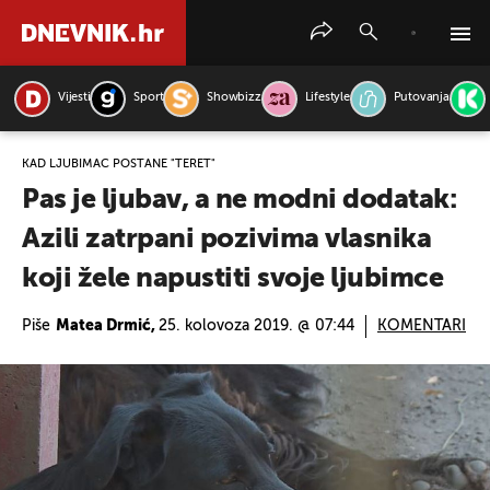
Vijesti
Sport
Showbizz
Lifestyle
Putovanja
PRETRAŽITE VIJESTI
KAD LJUBIMAC POSTANE "TERET"
Pas je ljubav, a ne modni dodatak:
Azili zatrpani pozivima vlasnika
koji žele napustiti svoje ljubimce
Piše
Matea Drmić,
25. kolovoza 2019. @ 07:44
KOMENTARI