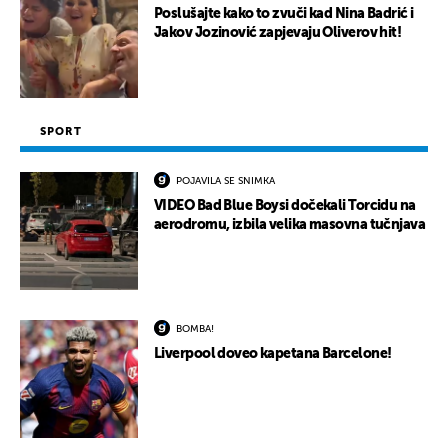
Poslušajte kako to zvuči kad Nina Badrić i
Jakov Jozinović zapjevaju Oliverov hit!
SPORT
POJAVILA SE SNIMKA
VIDEO Bad Blue Boysi dočekali Torcidu na
aerodromu, izbila velika masovna tučnjava
BOMBA!
Liverpool doveo kapetana Barcelone!