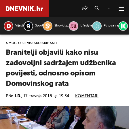
Vijesti
Sport
Showbizz
Lifestyle
Putovanja
PRETRAŽITE VIJESTI
A MOGLO BI I VIŠE ŠKOLSKIH SATI
Branitelji objavili kako nisu
zadovoljni sadržajem udžbenika
povijesti, odnosno opisom
Domovinskog rata
Piše
I.D.,
17. travnja 2018. @ 19:34
KOMENTARI