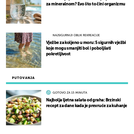
za mineralnom? Evo što to čini organizmu
NAJSIGURNIJI OBLIK REKREACIJE
Vježbe za koljeno u moru: 5 sigurnih vježbi
koje mogu smanjiti bol i poboljšati
pokretljivost
PUTOVANJA
GOTOVO ZA 15 MINUTA
Najbolja ljetna salata od graha: Brzinski
recept za dane kada je prevruće za kuhanje