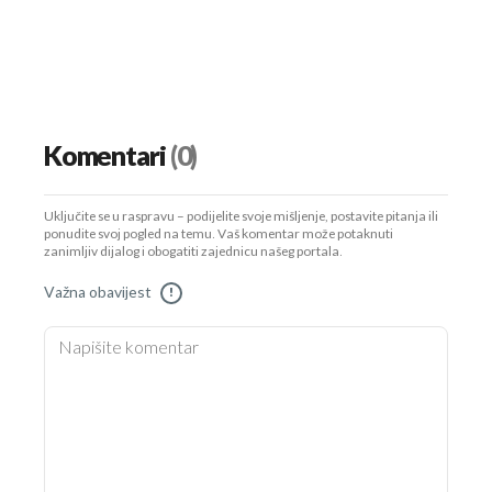
Komentari
(0)
Uključite se u raspravu – podijelite svoje mišljenje, postavite pitanja ili
ponudite svoj pogled na temu. Vaš komentar može potaknuti
zanimljiv dijalog i obogatiti zajednicu našeg portala.
Važna obavijest
!