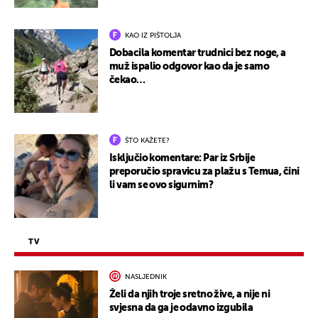
KAO IZ PIŠTOLJA
Dobacila komentar trudnici bez noge, a
muž ispalio odgovor kao da je samo
čekao…
ŠTO KAŽETE?
Isključio komentare: Par iz Srbije
preporučio spravicu za plažu s Temua, čini
li vam se ovo sigurnim?
TV
NASLJEDNIK
Želi da njih troje sretno žive, a nije ni
svjesna da ga je odavno izgubila