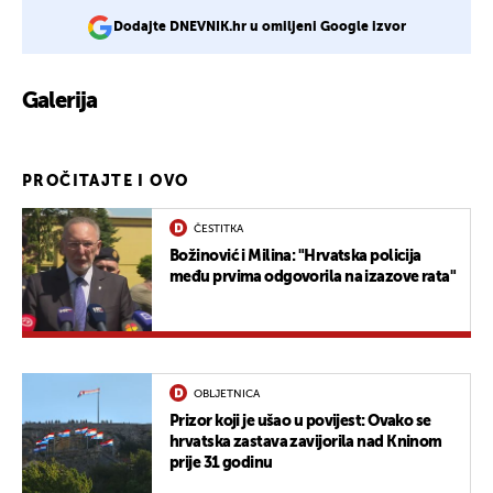
Dodajte DNEVNIK.hr u omiljeni Google izvor
Galerija
1
PROČITAJTE I OVO
ČESTITKA
Božinović i Milina: "Hrvatska policija
među prvima odgovorila na izazove rata"
OBLJETNICA
Prizor koji je ušao u povijest: Ovako se
hrvatska zastava zavijorila nad Kninom
prije 31 godinu