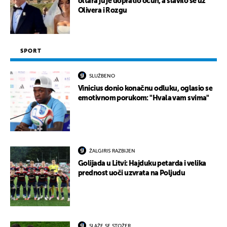
oltara ju je dopratio očuh, a slavilo se uz
Olivera i Rozgu
SPORT
SLUŽBENO
Vinicius donio konačnu odluku, oglasio se
emotivnom porukom: "Hvala vam svima"
ŽALGIRIS RAZBIJEN
Golijada u Litvi: Hajduku petarda i velika
prednost uoči uzvrata na Poljudu
SLAŽE SE STOŽER