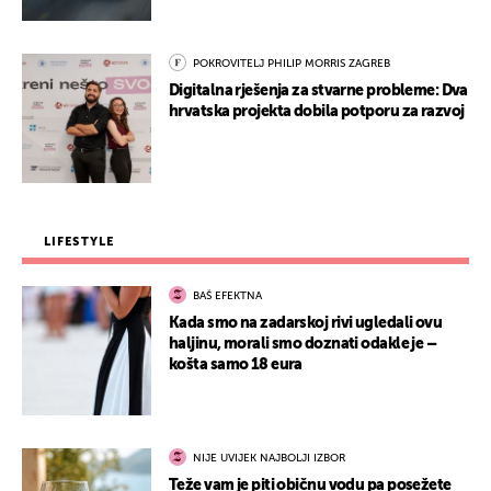
POKROVITELJ PHILIP MORRIS ZAGREB
Digitalna rješenja za stvarne probleme: Dva
hrvatska projekta dobila potporu za razvoj
LIFESTYLE
BAŠ EFEKTNA
Kada smo na zadarskoj rivi ugledali ovu
haljinu, morali smo doznati odakle je –
košta samo 18 eura
NIJE UVIJEK NAJBOLJI IZBOR
Teže vam je piti običnu vodu pa posežete