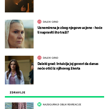
DALEKI GRAD
Uznemirena je zbog njegove ucjene - hoće
li napraviti što traži?
DALEKI GRAD
Daleki grad: Intuicija joj govori da danas
neće otići iz njihovog života
ZDRAVLJE
NAJSIGURNIJI OBLIK REKREACIJE