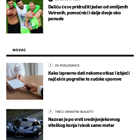
Daliću će se pridružiti jedan od omiljenih
Vatrenih, pomoćnici i dalje dvoje oko
ponude
NOVAC
ZA POSLODAVCE
Kako ispravno dati nekome otkaz i izbjeći
najčešće pogreške te sudske sporove
TREĆI UNIKATNI BUGATTI
Nazvan je po vrsti srednjovjekovnog
viteškog konja i visok samo metar