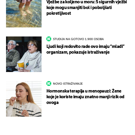
Vježbe za koljeno u moru: 5 sigurnih vježbi
koje mogu smanjiti bol i poboljšati
pokretljivost
STUDIJA NA GOTOVO 1.900 OSOBA
Ljudi koji redovito rade ovo imaju “mlađi”
organizam, pokazuje istraživanje
NOVO ISTRAŽIVANJE
Hormonska terapija u menopauzi: Žene
koje je koriste imaju znatno manji rizik od
ovoga