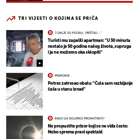
TRI VIJESTI O KOJIMA SE PRIČA
"I DALJE SU PLESALI, VRIŠTALI..."
Turisti mu zapalili apartman: "U 30 minuta
nestalo je 50 godina našeg života, supruga
i ja ne možemo oka sklopiti"
PRIMORJE
Potres zatresao obalu: "Čula sam razbijanje
čaša u stanu iznad"
KAKO GA SIGURNO PROMATRATI?
Ne propustite prizor koji se ne viđa često:
Nebo sprema pravi spektakl