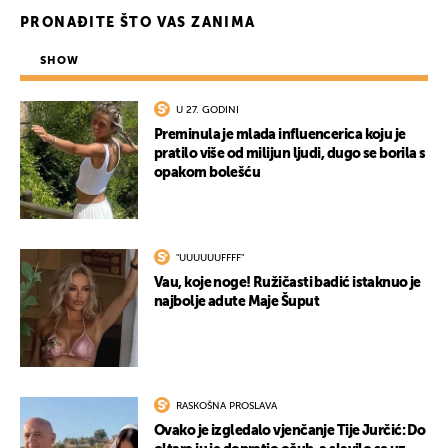
PRONAĐITE ŠTO VAS ZANIMA
SHOW
U 27. GODINI
Preminula je mlada influencerica koju je
pratilo više od milijun ljudi, dugo se borila s
opakom bolešću
"UUUUUUFFFF"
Vau, koje noge! Ružičasti badić istaknuo je
najbolje adute Maje Šuput
RASKOŠNA PROSLAVA
Ovako je izgledalo vjenčanje Tije Jurčić: Do