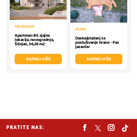
150.000,00 €
37,00 €
Apartman BF, sjajna
Daska/pladanj za
lokacija, novogradnja,
posluživanje hrane - Pas
Štinjan, 34,28 m2
jazavčar
SAZNAJ VIŠE
SAZNAJ VIŠE
PRATITE NAS: