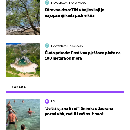
NEVJEROJATNO OPASNO
Otrovno drvo: Tihi ubojica koji je
najopasniji kada padne kiša
NAJMANJA NA SVIJETU
Čudo prirode: Predivna pješčana plaža na
100 metara od mora
ZABAVA
LOL
"Je li živ, zna li se?": Snimka s Jadrana
postala hit, radi li i vaš muž ovo?