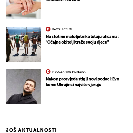
se dobiti i 720 eura
KAOS U CEUTI
Na stotine maloljetnika lutaju ulicama:
"Očajne obitelji traže svoju djecu"
NEOČEKIVAN POREDAK
Nakon prosvjeda stigli novi podaci: Evo
kome Ukrajinci najviše vjeruju
JOŠ AKTUALNOSTI