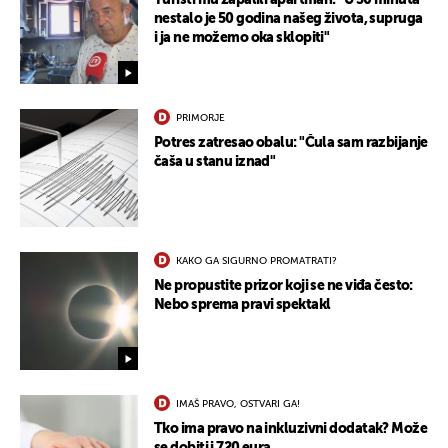
Turisti mu zapalili apartman: "U 30 minuta
nestalo je 50 godina našeg života, supruga
i ja ne možemo oka sklopiti"
PRIMORJE
Potres zatresao obalu: "Čula sam razbijanje
čaša u stanu iznad"
UKLJUČITE NOTIFIKACIJE
KAKO GA SIGURNO PROMATRATI?
Ne propustite prizor koji se ne viđa često:
Nebo sprema pravi spektakl
IMAŠ PRAVO, OSTVARI GA!
Tko ima pravo na inkluzivni dodatak? Može