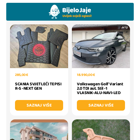
285,00 €
18.990,00 €
SCANIA SVJETLEĆI TEPISI
Volkswagen Golf Variant
R-S -NEXT GEN
2.0 TDI aut. Stil -1
VLASNIK-ALU-NAVI-LED
SAZNAJ VIŠE
SAZNAJ VIŠE