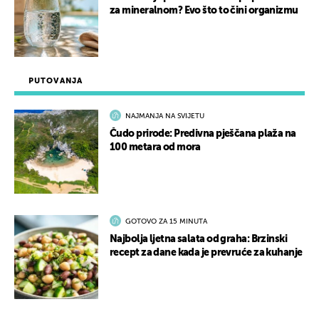
za mineralnom? Evo što to čini organizmu
PUTOVANJA
NAJMANJA NA SVIJETU
Čudo prirode: Predivna pješčana plaža na
100 metara od mora
GOTOVO ZA 15 MINUTA
Najbolja ljetna salata od graha: Brzinski
recept za dane kada je prevruće za kuhanje