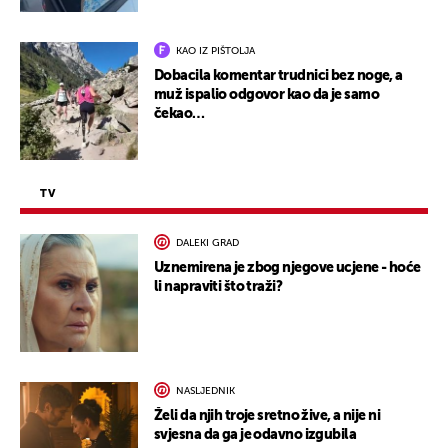
KAO IZ PIŠTOLJA
Dobacila komentar trudnici bez noge, a
muž ispalio odgovor kao da je samo
čekao…
TV
DALEKI GRAD
Uznemirena je zbog njegove ucjene - hoće
li napraviti što traži?
NASLJEDNIK
Želi da njih troje sretno žive, a nije ni
svjesna da ga je odavno izgubila