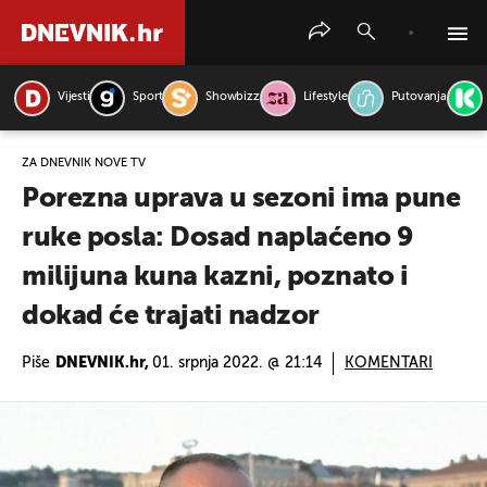
Vijesti
Sport
Showbizz
Lifestyle
Putovanja
PRETRAŽITE VIJESTI
ZA DNEVNIK NOVE TV
Porezna uprava u sezoni ima pune
ruke posla: Dosad naplaćeno 9
milijuna kuna kazni, poznato i
dokad će trajati nadzor
Piše
DNEVNIK.hr,
01. srpnja 2022. @ 21:14
KOMENTARI