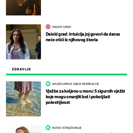
DALEKI GRAD
Daleki grad: Intuicija joj govori da danas
neće otići iz njihovog života
ZDRAVLJE
NAJSIGURNIJI OBLIK REKREACIJE
Vježbe za koljeno u moru: 5 sigurnih vježbi
koje mogu smanjiti bol i poboljšati
pokretljivost
NOVO ISTRAŽIVANJE