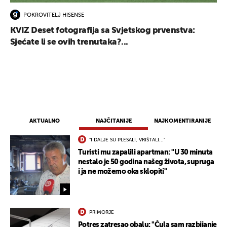
POKROVITELJ HISENSE
KVIZ Deset fotografija sa Svjetskog prvenstva:
Sjećate li se ovih trenutaka?...
AKTUALNO
NAJČITANIJE
NAJKOMENTIRANIJE
"I DALJE SU PLESALI, VRIŠTALI..."
Turisti mu zapalili apartman: "U 30 minuta
nestalo je 50 godina našeg života, supruga
i ja ne možemo oka sklopiti"
UKLJUČITE NOTIFIKACIJE
PRIMORJE
Potres zatresao obalu: "Čula sam razbijanje