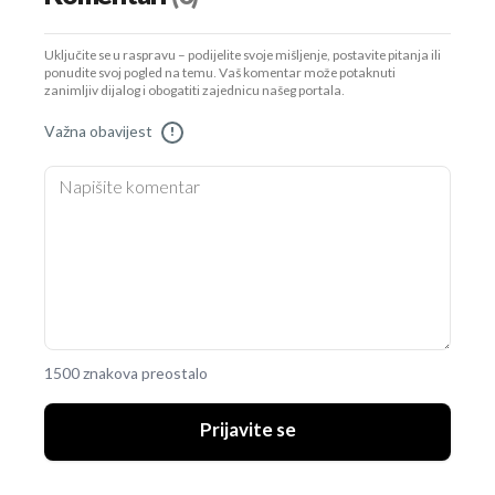
Uključite se u raspravu – podijelite svoje mišljenje, postavite pitanja ili
ponudite svoj pogled na temu. Vaš komentar može potaknuti
zanimljiv dijalog i obogatiti zajednicu našeg portala.
Važna obavijest
!
1500 znakova preostalo
Prijavite se