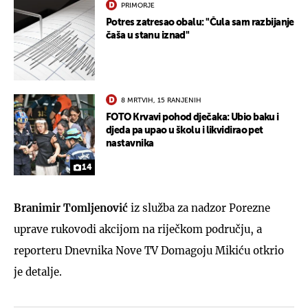
PRIMORJE
Potres zatresao obalu: "Čula sam razbijanje
čaša u stanu iznad"
8 MRTVIH, 15 RANJENIH
FOTO Krvavi pohod dječaka: Ubio baku i
djeda pa upao u školu i likvidirao pet
nastavnika
14
Branimir Tomljenović
iz služba za nadzor Porezne
uprave rukovodi akcijom na riječkom području, a
reporteru Dnevnika Nove TV Domagoju Mikiću otkrio
je detalje.