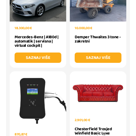
18.300,00 €
10.000,00 €
Mercedes-Benz | A180d |
Demper Thwaites 3 tone -
automatik | servisna |
zakretni
virtual cockpit |
SAZNAJ VIŠE
SAZNAJ VIŠE
2.901,00 €
Chesterfield Trosjed
Winfield Basic Luxe
870,87 €