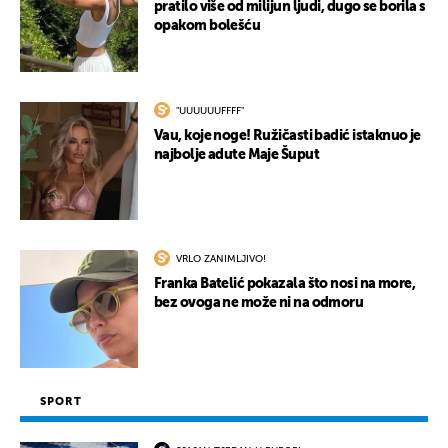
pratilo više od milijun ljudi, dugo se borila s
opakom bolešću
"UUUUUUFFFF"
Vau, koje noge! Ružičasti badić istaknuo je
najbolje adute Maje Šuput
VRLO ZANIMLJIVO!
Franka Batelić pokazala što nosi na more,
bez ovoga ne može ni na odmoru
SPORT