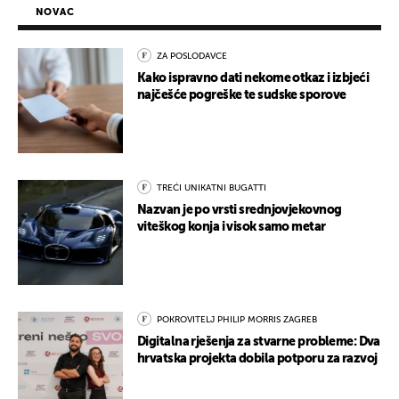
NOVAC
ZA POSLODAVCE
Kako ispravno dati nekome otkaz i izbjeći
najčešće pogreške te sudske sporove
TREĆI UNIKATNI BUGATTI
Nazvan je po vrsti srednjovjekovnog
viteškog konja i visok samo metar
POKROVITELJ PHILIP MORRIS ZAGREB
Digitalna rješenja za stvarne probleme: Dva
hrvatska projekta dobila potporu za razvoj