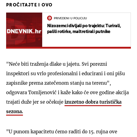
PROČITAJTE I OVO
PRIVEDENI U POLICIJU
Nizozemci divljali po trajektu: Turirali,
palili rotirke, maltretirali putnike
"Neće biti traženja dlake u jajetu. Svi porezni
inspektori su vrlo profesionalni i educirani i oni pišu
zapisnike prema zatečenom stanju na terenu",
odgovara Tomljenović i kaže kako će ove godine akcija
trajati duže jer se očekuje
izuzetno dobra turistička
sezona.
"U punom kapacitetu ćemo raditi do 15. rujna ove