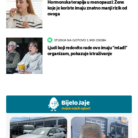
Hormonska terapija u menopauzi: Žene
koje je koriste imaju znatno manji rizik od
ovoga
STUDIJA NA GOTOVO 1.900 OSOBA
Ljudi koji redovito rade ovo imaju “mlađi”
organizam, pokazuje istraživanje