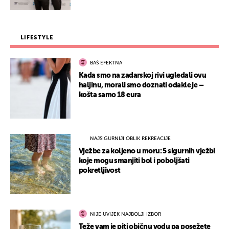
LIFESTYLE
BAŠ EFEKTNA
Kada smo na zadarskoj rivi ugledali ovu
haljinu, morali smo doznati odakle je –
košta samo 18 eura
NAJSIGURNIJI OBLIK REKREACIJE
Vježbe za koljeno u moru: 5 sigurnih vježbi
koje mogu smanjiti bol i poboljšati
pokretljivost
NIJE UVIJEK NAJBOLJI IZBOR
Teže vam je piti običnu vodu pa posežete