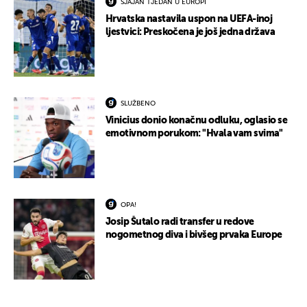
SJAJAN TJEDAN U EUROPI
Hrvatska nastavila uspon na UEFA-inoj
ljestvici: Preskočena je još jedna država
SLUŽBENO
Vinicius donio konačnu odluku, oglasio se
emotivnom porukom: "Hvala vam svima"
OPA!
Josip Šutalo radi transfer u redove
nogometnog diva i bivšeg prvaka Europe