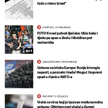
čaša u stanu iznad"
8 MRTVIH, 15 RANJENIH
FOTO Krvavi pohod dječaka: Ubio baku i
djeda pa upao u školu i likvidirao pet
nastavnika
14
OBAVJEŠTAJNO UPOZORENJE
Uzbuna na istoku Europe: Rusija bi mogla
napasti, a poznato i kada! Moguć i kopneni
upad u članicu NATO-a
PACIJENT U IZOLACIJI
Vratio se virus koji je izazvao međunarodnu
uzbunu: Otkriven novi slučaj u Europi