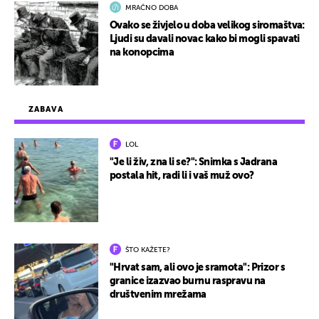
MRAČNO DOBA
Ovako se živjelo u doba velikog siromaštva:
Ljudi su davali novac kako bi mogli spavati
na konopcima
ZABAVA
LOL
"Je li živ, zna li se?": Snimka s Jadrana
postala hit, radi li i vaš muž ovo?
ŠTO KAŽETE?
"Hrvat sam, ali ovo je sramota": Prizor s
granice izazvao burnu raspravu na
društvenim mrežama