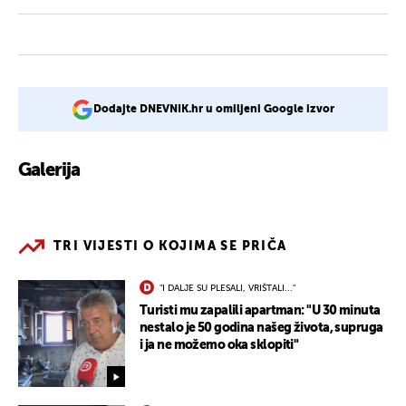
Dodajte DNEVNIK.hr u omiljeni Google izvor
Galerija
1
TRI VIJESTI O KOJIMA SE PRIČA
"I DALJE SU PLESALI, VRIŠTALI..."
Turisti mu zapalili apartman: "U 30 minuta
nestalo je 50 godina našeg života, supruga
i ja ne možemo oka sklopiti"