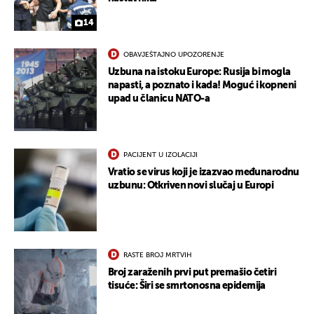
14
OBAVJEŠTAJNO UPOZORENJE
Uzbuna na istoku Europe: Rusija bi mogla
napasti, a poznato i kada! Moguć i kopneni
upad u članicu NATO-a
PACIJENT U IZOLACIJI
Vratio se virus koji je izazvao međunarodnu
uzbunu: Otkriven novi slučaj u Europi
RASTE BROJ MRTVIH
Broj zaraženih prvi put premašio četiri
tisuće: Širi se smrtonosna epidemija