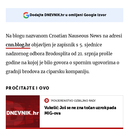
Dodajte DNEVNIK.hr u omiljeni Google izvor
Na blogu nazvanom Croatian Nauseous News na adresi
cnn.blog.hr
objavljen je zapisnik s 5. sjednice
nadzornog odbora Brodosplita od 21. srpnja prošle
godine na kojoj je bilo govora o spornim ugovorima o
gradnji brodova za ciparsku kompaniju.
PROČITAJTE I OVO
'POVJERENSTVO OZBILJNO RADI'
Vukelić: Još se ne zna točan uzrok pada
MIG-ova