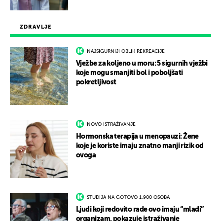
ZDRAVLJE
NAJSIGURNIJI OBLIK REKREACIJE
Vježbe za koljeno u moru: 5 sigurnih vježbi
koje mogu smanjiti bol i poboljšati
pokretljivost
NOVO ISTRAŽIVANJE
Hormonska terapija u menopauzi: Žene
koje je koriste imaju znatno manji rizik od
ovoga
STUDIJA NA GOTOVO 1.900 OSOBA
Ljudi koji redovito rade ovo imaju “mlađi”
organizam, pokazuje istraživanje