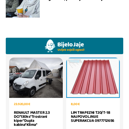
23.920,00 €
8,00 €
RENAULT MASTER 2.3
LIM TRAPEZNI T20/T-18
DCI*130ks*Trostrani
NAJPOVOLJNIJE
kiper*Dupla
SUPERAKCIJA 0977712656
kabina*Klima*