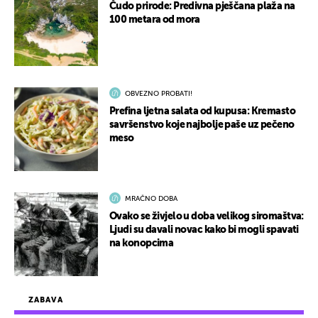
Čudo prirode: Predivna pješčana plaža na
100 metara od mora
OBVEZNO PROBATI!
Prefina ljetna salata od kupusa: Kremasto
savršenstvo koje najbolje paše uz pečeno
meso
MRAČNO DOBA
Ovako se živjelo u doba velikog siromaštva:
Ljudi su davali novac kako bi mogli spavati
na konopcima
ZABAVA