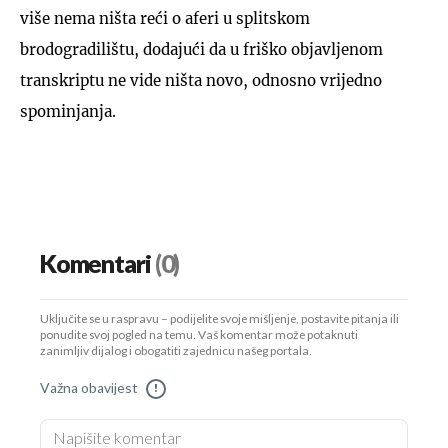
više nema ništa reći o aferi u splitskom
brodogradilištu, dodajući da u friško objavljenom
transkriptu ne vide ništa novo, odnosno vrijedno
spominjanja.
Komentari
(0)
Uključite se u raspravu – podijelite svoje mišljenje, postavite pitanja ili
ponudite svoj pogled na temu. Vaš komentar može potaknuti
zanimljiv dijalog i obogatiti zajednicu našeg portala.
Važna obavijest
!