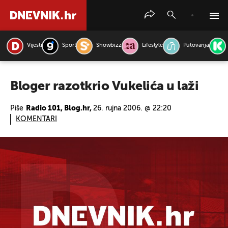
Vijesti
Sport
Showbizz
Lifestyle
Putovanja
PRETRAŽITE VIJESTI
Bloger razotkrio Vukelića u laži
Piše
Radio 101, Blog.hr,
26. rujna 2006. @ 22:20
KOMENTARI