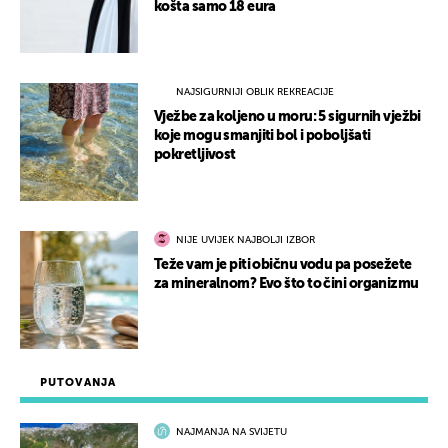
košta samo 18 eura
NAJSIGURNIJI OBLIK REKREACIJE
Vježbe za koljeno u moru: 5 sigurnih vježbi
koje mogu smanjiti bol i poboljšati
pokretljivost
NIJE UVIJEK NAJBOLJI IZBOR
Teže vam je piti običnu vodu pa posežete
za mineralnom? Evo što to čini organizmu
PUTOVANJA
NAJMANJA NA SVIJETU