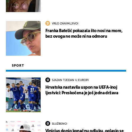
VRLO ZANIMLJIVO!
Franka Batelić pokazala što nosi na more,
bez ovoga ne može ni na odmoru
SPORT
SJAJAN TJEDAN U EUROPI
Hrvatska nastavila uspon na UEFA-inoj
ljestvici: Preskočena je još jedna država
SLUŽBENO
Vinicius donio konačnu odluku, oglasio se