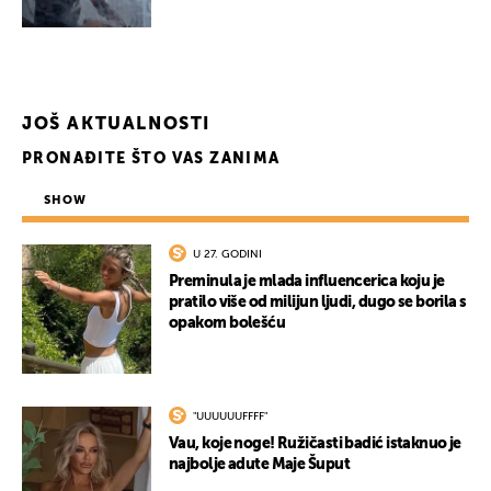
UKLJUČITE NOTIFIKACIJE
JOŠ AKTUALNOSTI
PRONAĐITE ŠTO VAS ZANIMA
SHOW
U 27. GODINI
Preminula je mlada influencerica koju je
pratilo više od milijun ljudi, dugo se borila s
opakom bolešću
"UUUUUUFFFF"
Vau, koje noge! Ružičasti badić istaknuo je
najbolje adute Maje Šuput