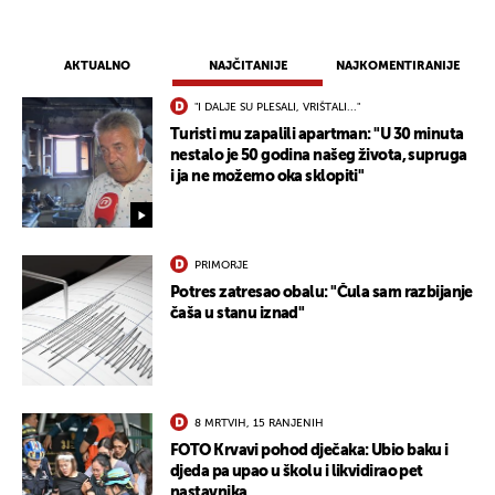
AKTUALNO
NAJČITANIJE
NAJKOMENTIRANIJE
"I DALJE SU PLESALI, VRIŠTALI..."
Turisti mu zapalili apartman: "U 30 minuta
nestalo je 50 godina našeg života, supruga
i ja ne možemo oka sklopiti"
PRIMORJE
Potres zatresao obalu: "Čula sam razbijanje
čaša u stanu iznad"
8 MRTVIH, 15 RANJENIH
FOTO Krvavi pohod dječaka: Ubio baku i
djeda pa upao u školu i likvidirao pet
nastavnika