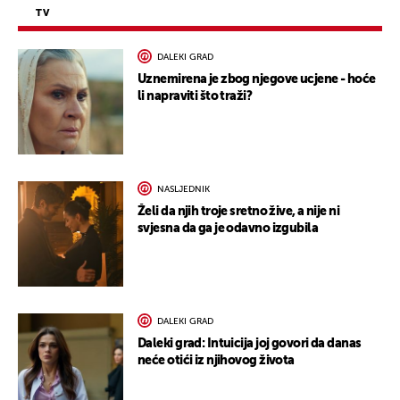
TV
DALEKI GRAD
Uznemirena je zbog njegove ucjene - hoće
li napraviti što traži?
NASLJEDNIK
Želi da njih troje sretno žive, a nije ni
svjesna da ga je odavno izgubila
DALEKI GRAD
Daleki grad: Intuicija joj govori da danas
neće otići iz njihovog života