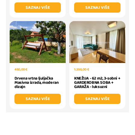
SAZNAJ VIŠE
SAZNAJ VIŠE
1.350,00 €
450,00 €
KNEŽIJA - 62 m2, 3-sobni +
Drvena vrtna ljuljačka
GARDEROBNA SOBA +
Masivna izrada, moderan
GARAŽA - luksuzni
dizajn
SAZNAJ VIŠE
SAZNAJ VIŠE