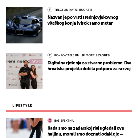
TREĆI UNIKATNI BUGATTI
Nazvan je po vrsti srednjovjekovnog
viteškog konja i visok samo metar
POKROVITELJ PHILIP MORRIS ZAGREB
Digitalna rješenja za stvarne probleme: Dva
hrvatska projekta dobila potporu za razvoj
LIFESTYLE
BAŠ EFEKTNA
Kada smo na zadarskoj rivi ugledali ovu
haljinu, morali smo doznati odakle je –