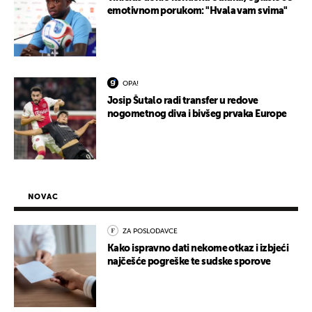
emotivnom porukom: "Hvala vam svima"
OPA!
Josip Šutalo radi transfer u redove
nogometnog diva i bivšeg prvaka Europe
NOVAC
ZA POSLODAVCE
Kako ispravno dati nekome otkaz i izbjeći
najčešće pogreške te sudske sporove