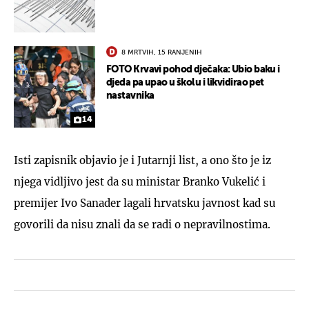
8 MRTVIH, 15 RANJENIH
FOTO Krvavi pohod dječaka: Ubio baku i
djeda pa upao u školu i likvidirao pet
nastavnika
14
Isti zapisnik objavio je i Jutarnji list, a ono što je iz
njega vidljivo jest da su ministar Branko Vukelić i
premijer Ivo Sanader lagali hrvatsku javnost kad su
govorili da nisu znali da se radi o nepravilnostima.