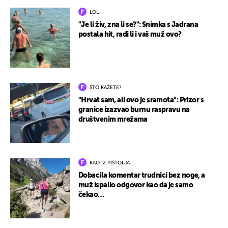
LOL
"Je li živ, zna li se?": Snimka s Jadrana
postala hit, radi li i vaš muž ovo?
ŠTO KAŽETE?
"Hrvat sam, ali ovo je sramota": Prizor s
granice izazvao burnu raspravu na
društvenim mrežama
KAO IZ PIŠTOLJA
Dobacila komentar trudnici bez noge, a
muž ispalio odgovor kao da je samo
čekao…