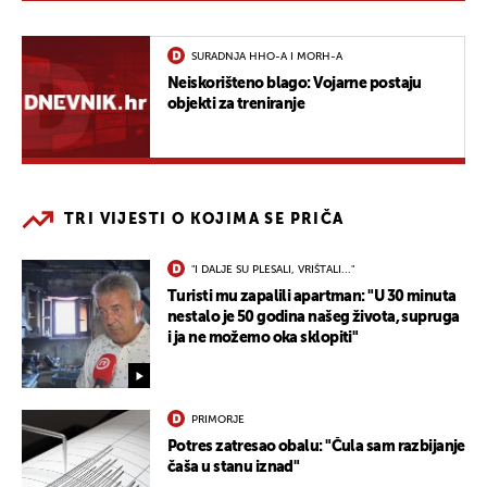
SURADNJA HHO-A I MORH-A
Neiskorišteno blago: Vojarne postaju
objekti za treniranje
TRI VIJESTI O KOJIMA SE PRIČA
"I DALJE SU PLESALI, VRIŠTALI..."
Turisti mu zapalili apartman: "U 30 minuta
nestalo je 50 godina našeg života, supruga
i ja ne možemo oka sklopiti"
PRIMORJE
Potres zatresao obalu: "Čula sam razbijanje
čaša u stanu iznad"