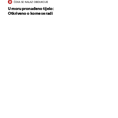
ČEKA SE NALAZ OBDUKCIJE
U moru pronađeno tijelo:
Otkriveno o kome se radi