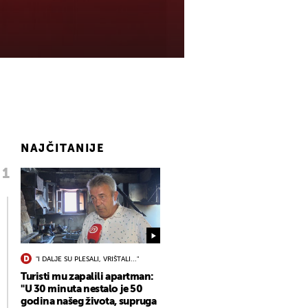
NAJČITANIJE
"I DALJE SU PLESALI, VRIŠTALI..."
Turisti mu zapalili apartman:
"U 30 minuta nestalo je 50
godina našeg života, supruga