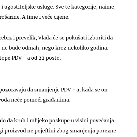
 i ugostiteljske usluge. Sve te kategorije, naime,
rošarine. A time i veće cijene.
ebrz i prevelik, Vlada će se pokušati izboriti da
 ne bude odmah, nego kroz nekoliko godina.
UKLJUČITE NOTIFIKACIJE
tope PDV - a od 22 posto.
upozoravaju da smanjenje PDV - a, kada se on
zvoda neće pomoći građanima.
bio da kruh i mlijeko poskupe u visini povećanja
ugi proizvod ne pojeftini zbog smanjenja porezne