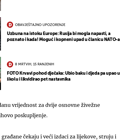
OBAVJEŠTAJNO UPOZORENJE
Uzbuna na istoku Europe: Rusija bi mogla napasti, a
poznato i kada! Moguć i kopneni upad u članicu NATO-a
8 MRTVIH, 15 RANJENIH
FOTO Krvavi pohod dječaka: Ubio baku i djeda pa upao u
školu i likvidirao pet nastavnika
anu vrijednost za dvije osnovne živežne
jihovo poskupljenje.
građane čekaju i veći izdaci za lijekove, struju i