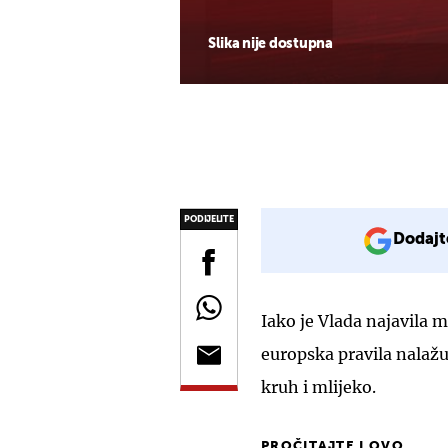
Slika nije dostupna
PODIJELITE
Dodajt
Iako je Vlada najavila
europska pravila nalažu
kruh i mlijeko.
PROČITAJTE I OVO