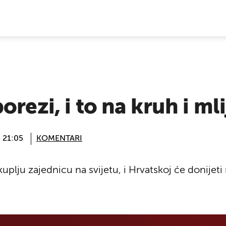
E VIJESTI
rezi, i to na kruh i ml
@ 21:05
KOMENTARI
uplju zajednicu na svijetu, i Hrvatskoj će donijet