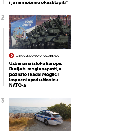
i ja ne možemo oka sklopiti"
OBAVJEŠTAJNO UPOZORENJE
Uzbuna na istoku Europe:
Rusija bi mogla napasti, a
poznato i kada! Moguć i
kopneni upad u članicu
NATO-a