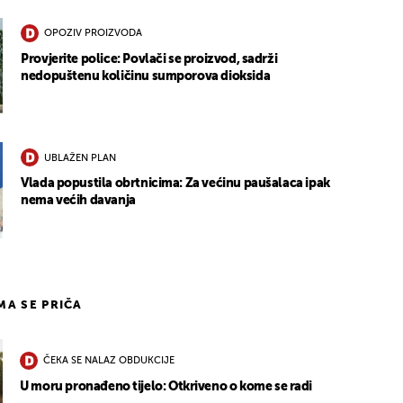
OPOZIV PROIZVODA
Provjerite police: Povlači se proizvod, sadrži
nedopuštenu količinu sumporova dioksida
UBLAŽEN PLAN
Vlada popustila obrtnicima: Za većinu paušalaca ipak
nema većih davanja
IMA SE PRIČA
ČEKA SE NALAZ OBDUKCIJE
U moru pronađeno tijelo: Otkriveno o kome se radi