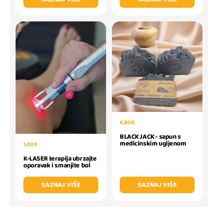
6,80 €
BLACK JACK - sapun s
medicinskim ugljenom
1,00 €
K-LASER terapija ubrzajte
oporavak i smanjite bol
SAZNAJ VIŠE
SAZNAJ VIŠE