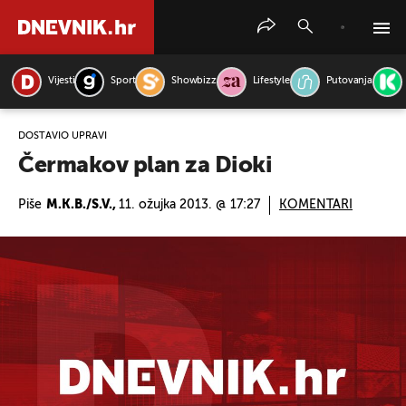
Vijesti
Sport
Showbizz
Lifestyle
Putovanja
PRETRAŽITE VIJESTI
DOSTAVIO UPRAVI
Čermakov plan za Dioki
Piše
M.K.B./S.V.,
11. ožujka 2013. @ 17:27
KOMENTARI