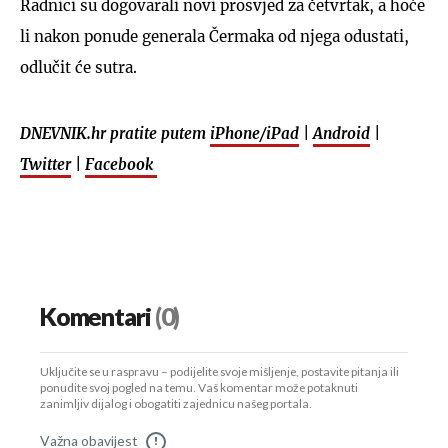
Radnici su dogovarali novi prosvjed za četvrtak, a hoće
li nakon ponude generala Čermaka od njega odustati,
odlučit će sutra.
DNEVNIK.hr pratite putem
iPhone/iPad
|
Android
|
Twitter
|
Facebook
Komentari
(0)
Uključite se u raspravu – podijelite svoje mišljenje, postavite pitanja ili
ponudite svoj pogled na temu. Vaš komentar može potaknuti
zanimljiv dijalog i obogatiti zajednicu našeg portala.
Važna obavijest
!