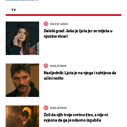
TV
DALEKI GRAD
Daleki grad: Jako je ljuta jer se miješa u
njezine stvari
NASLJEDNIK
Nasljednik: Ljuta je na njega i zahtjeva da
učini nešto
NASLJEDNIK
Želi da njih troje sretno žive, a nije ni
svjesna da ga je odavno izgubila