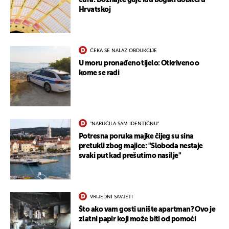
eura: Doznajte gdje idu bogati dobitci u
Hrvatskoj
ČEKA SE NALAZ OBDUKCIJE
U moru pronađeno tijelo: Otkriveno o
kome se radi
"NARUČILA SAM IDENTIČNU"
Potresna poruka majke čijeg su sina
pretukli zbog majice: "Sloboda nestaje
svaki put kad prešutimo nasilje"
VRIJEDNI SAVJETI
Što ako vam gosti unište apartman? Ovo je
zlatni papir koji može biti od pomoći