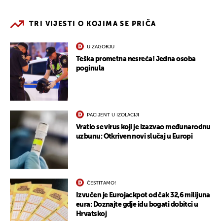
TRI VIJESTI O KOJIMA SE PRIČA
U ZAGORJU
Teška prometna nesreća! Jedna osoba
poginula
PACIJENT U IZOLACIJI
Vratio se virus koji je izazvao međunarodnu
uzbunu: Otkriven novi slučaj u Europi
ČESTITAMO!
Izvučen je Eurojackpot od čak 32,6 milijuna
eura: Doznajte gdje idu bogati dobitci u
Hrvatskoj