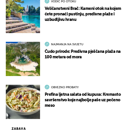
VODIČ PO OTOKU
Veličanstveni Brač: Kameni otok na kojem
ćete pronaći pustinju, predivne plaže i
uzbudljivu hranu
NAJMANJA NA SVIJETU
Čudo prirode: Predivna pješčana plaža na
100 metara od mora
OBVEZNO PROBATI!
Prefina ljetna salata od kupusa: Kremasto
savršenstvo koje najbolje paše uz pečeno
meso
ZABAVA