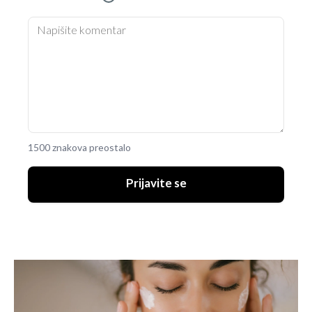
1500 znakova preostalo
Prijavite se