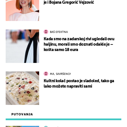
je i Bojana Gregorić Vejzović
BAŠ EFEKTNA
Kada smo na zadarskoj rivi ugledali ovu
haljinu, morali smo doznati odakle je –
košta samo 18 eura
MA, SAVRŠENO!
Kultni kolač postao je sladoled, tako ga
lako možete napraviti sami
PUTOVANJA