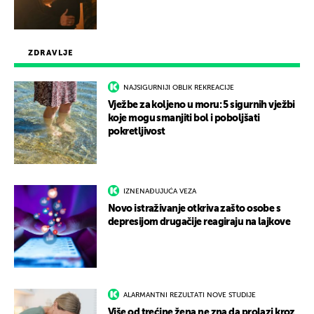
ZDRAVLJE
NAJSIGURNIJI OBLIK REKREACIJE
Vježbe za koljeno u moru: 5 sigurnih vježbi
koje mogu smanjiti bol i poboljšati
pokretljivost
IZNENAĐUJUĆA VEZA
Novo istraživanje otkriva zašto osobe s
depresijom drugačije reagiraju na lajkove
ALARMANTNI REZULTATI NOVE STUDIJE
Više od trećine žena ne zna da prolazi kroz