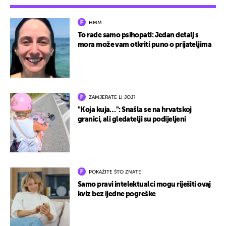
HMM…
To rade samo psihopati: Jedan detalj s
mora može vam otkriti puno o prijateljima
ZAMJERATE LI JOJ?
"Koja kuja…": Snašla se na hrvatskoj
granici, ali gledatelji su podijeljeni
POKAŽITE ŠTO ZNATE!
Samo pravi intelektualci mogu riješiti ovaj
kviz bez ijedne pogreške