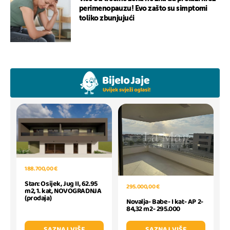
perimenopauzu! Evo zašto su simptomi
toliko zbunjujući
188.700,00 €
Stan: Osijek, Jug II, 62.95
295.000,00 €
m2, 1. kat, NOVOGRADNJA
(prodaja)
Novalja- Babe- I kat- AP 2-
84,32 m2- 295.000
SAZNAJ VIŠE
SAZNAJ VIŠE