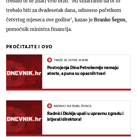
trebalo bi se znati vrlo brzo. 'Mi smatramo da bi to
trebalo biti za dvadesetak dana, odnosno početkom
četvrtog mjeseca ove godine', kazao je
Branko Šegon
,
pomoćnik ministra financija.
PROČITAJTE I OVO
TRAŽE SE HITNE MJERE
Postrojenja Dina Petrokemije nemaju
ateste, a puna su opasnih tvari
RADNICI NA RUBU ŽIVACA
Radnici Diokija upali u upravnu zgradu i
istjerali direktora!