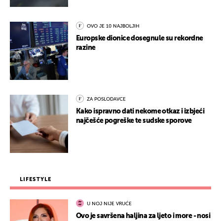
OVO JE 10 NAJBOLJIH
Europske dionice dosegnule su rekordne
razine
ZA POSLODAVCE
Kako ispravno dati nekome otkaz i izbjeći
najčešće pogreške te sudske sporove
LIFESTYLE
U NOJ NIJE VRUĆE
Ovo je savršena haljina za ljeto i more - nosi