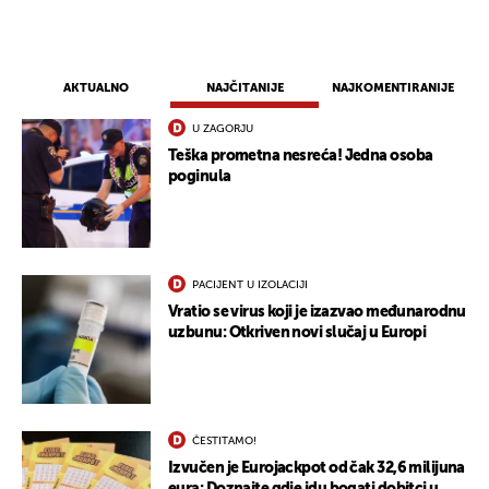
AKTUALNO
NAJČITANIJE
NAJKOMENTIRANIJE
U ZAGORJU
Teška prometna nesreća! Jedna osoba
poginula
PACIJENT U IZOLACIJI
Vratio se virus koji je izazvao međunarodnu
uzbunu: Otkriven novi slučaj u Europi
ČESTITAMO!
Izvučen je Eurojackpot od čak 32,6 milijuna