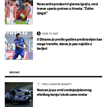
Newcastle prodao tri glavna igrača, novi
trener uperio prstom u Hrvata: "Želim
njega!"
GDJE ĆE SAD?
U Dinamu je prošle godine predstavljen kao
mega transfer, danas je pao najniže u
karijeri
NOVAC
TREĆI UNIKATNI BUGATTI
Nazvan je po vrsti srednjovjekovnog
viteškog konja i visok samo metar