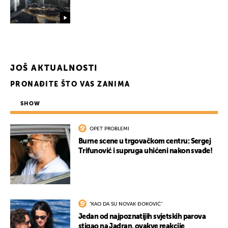
UKLJUČITE NOTIFIKACIJE
JOŠ AKTUALNOSTI
PRONAĐITE ŠTO VAS ZANIMA
SHOW
OPET PROBLEMI
Burne scene u trgovačkom centru: Sergej
Trifunović i supruga uhićeni nakon svađe!
"KAO DA SU NOVAK ĐOKOVIĆ"
Jedan od najpoznatijih svjetskih parova
stigao na Jadran, ovakve reakcije