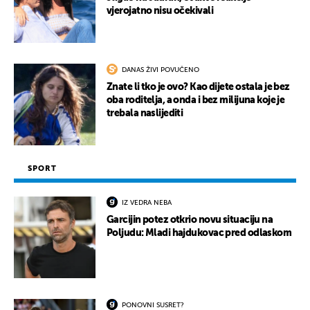
vjerojatno nisu očekivali
DANAS ŽIVI POVUČENO
Znate li tko je ovo? Kao dijete ostala je bez
oba roditelja, a onda i bez milijuna koje je
trebala naslijediti
SPORT
IZ VEDRA NEBA
Garcijin potez otkrio novu situaciju na
Poljudu: Mladi hajdukovac pred odlaskom
PONOVNI SUSRET?